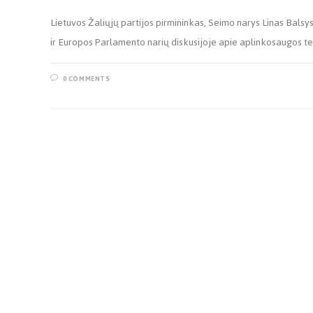
Lietuvos Žaliųjų partijos pirmininkas, Seimo narys Linas Bals
ir Europos Parlamento narių diskusijoje apie aplinkosaugos tei
0 COMMENTS