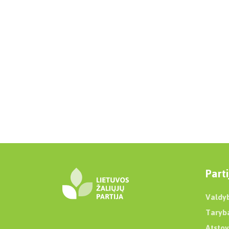
Parti
Valdy
Taryb
Atstov