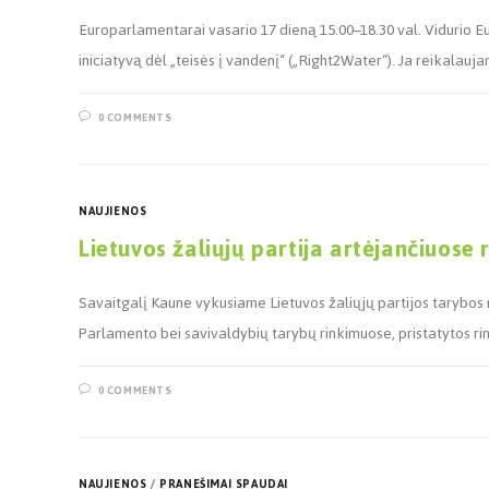
Europarlamentarai vasario 17 dieną 15.00–18.30 val. Vidurio Eu
iniciatyvą dėl „teisės į vandenį“ („Right2Water“). Ja reikalau
0 COMMENTS
NAUJIENOS
Lietuvos žaliųjų partija artėjančiuose
Savaitgalį Kaune vykusiame Lietuvos žaliųjų partijos tarybos 
Parlamento bei savivaldybių tarybų rinkimuose, pristatytos ri
0 COMMENTS
NAUJIENOS
/
PRANEŠIMAI SPAUDAI