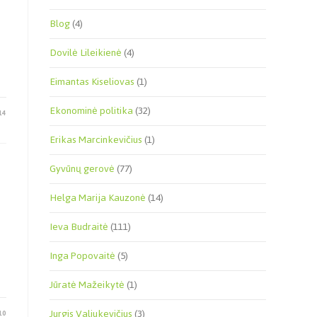
Blog
(4)
Dovilė Lileikienė
(4)
Eimantas Kiseliovas
(1)
Ekonominė politika
(32)
14
Erikas Marcinkevičius
(1)
Gyvūnų gerovė
(77)
Helga Marija Kauzonė
(14)
Ieva Budraitė
(111)
Inga Popovaitė
(5)
Jūratė Mažeikytė
(1)
Jurgis Valiukevičius
(3)
10