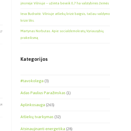
įmonėje Vilniuje – užimta beveik 0,7 ha valstybinės žemės
Ieva Budraitė. Vilniuje atliekų krizė baigsis, tačiau valdymo
krizė liks.
Martynas Norbutas. Apie socialdemokratų Vyriausybių
17
prakeiksmą
Kategorijos
#tavokolega
(3)
Adas Paulius Paražinskas
(1)
Aplinkosauga
(265)
14
Atliekų tvarkymas
(32)
Atsinaujinanti energetika
(28)