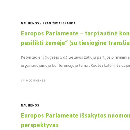
NAUJIENOS
/
PRANEŠIMAI SPAUDAI
Europos Parlamente – tarptautinė konf
pasilikti žemėje“ (su tiesiogine translia
Ketvirtadienį (rugsėjo 5 d.) Lietuvos žaliųjų partijos pirmini
organizuojamoje konferencijoje tema „Kodėl skalūninės dujos t
0 COMMENTS
NAUJIENOS
Europos Parlamente išsakytos nuomonė
perspektyvas