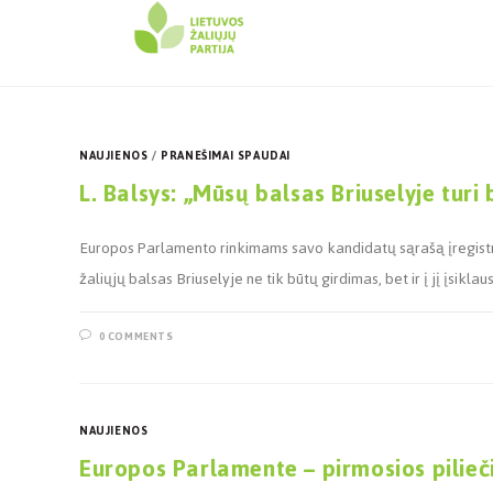
NAUJIENOS
/
PRANEŠIMAI SPAUDAI
L. Balsys: „Mūsų balsas Briuselyje turi b
Europos Parlamento rinkimams savo kandidatų sąrašą įregistravu
žaliųjų balsas Briuselyje ne tik būtų girdimas, bet ir į jį įsik
0 COMMENTS
NAUJIENOS
Europos Parlamente – pirmosios pilieč