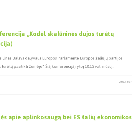
erencija „Kodėl skalūninės dujos turėtų
cija)
nkas Linas Balsys dalyvaus Europos Parlamente Europos žaliųjų partijos
urėtų pasilikti žemėje“. Šią konferenciją rytoj 10.15 val. mūsų…
2013-09-
s apie aplinkosaugą bei ES šalių ekonomikos