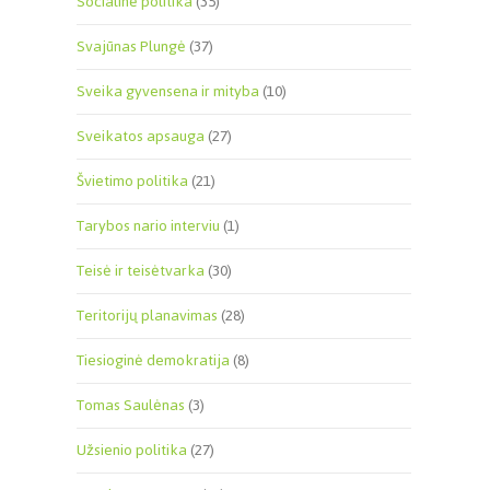
Socialinė politika
(35)
Svajūnas Plungė
(37)
Sveika gyvensena ir mityba
(10)
Sveikatos apsauga
(27)
Švietimo politika
(21)
Tarybos nario interviu
(1)
Teisė ir teisėtvarka
(30)
Teritorijų planavimas
(28)
Tiesioginė demokratija
(8)
Tomas Saulėnas
(3)
Užsienio politika
(27)