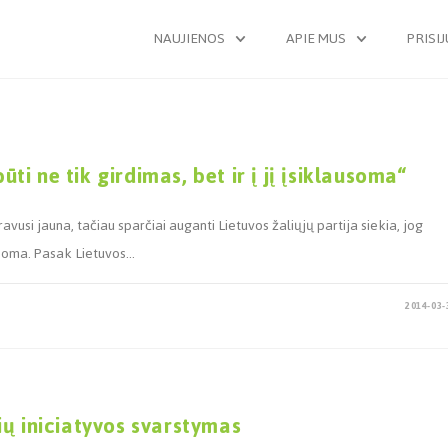
NAUJIENOS
APIE MUS
PRISI
ūti ne tik girdimas, bet ir į jį įsiklausoma“
si jauna, tačiau sparčiai auganti Lietuvos žaliųjų partija siekia, jog
lausoma. Pasak Lietuvos…
2014-03-
ių iniciatyvos svarstymas