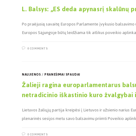
L. Balsys: „ES deda apynasrį skalūnų 
Po praėjusią savaitę Europos Parlamente įvykusio balsavimo u
Europos Sąjungoje būtų leidžiama tik atlikus poveikio aplinkai
0 COMMENTS
NAUJIENOS
/
PRANEŠIMAI SPAUDAI
Žalieji ragina europarlamentarus bals
netradicinio iškastinio kuro žvalgybai
Lietuvos žaliųjų partija kreipėsi į Lietuvos ir užsienio nariu
plenarinės sesijos metu savo balsavimu priimti Poveikio aplin
0 COMMENTS