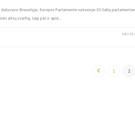
ys dalyvavo Briuselyje, Europos Parlamente vykusioje ES šalių parlamenta
sės aktų svarbą, taip pat ir apie…
2013-03-
1
2