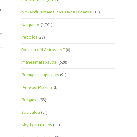
rų
Mokesčių sistema ir valstybės finansai
(14)
Naujienos
(1,701)
27
Peticijos
(22)
Pozicija dėl Astravo AE
(8)
Pranešimai spaudai
(528)
Remigijus Lapinskas
(96)
Renatas Miškinis
(1)
Renginiai
(93)
Savivalda
(54)
Skyrių naujienos
(101)