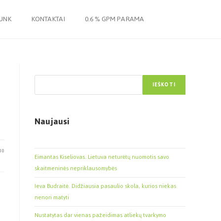
JUNK
KONTAKTAI
0.6 % GPM PARAMA
Paieška
IEŠKOTI
Naujausi
30
Eimantas Kiseliovas. Lietuva neturėtų nuomotis savo
skaitmeninės nepriklausomybės
Ieva Budraitė. Didžiausia pasaulio skola, kurios niekas
nenori matyti
Nustatytas dar vienas pažeidimas atliekų tvarkymo