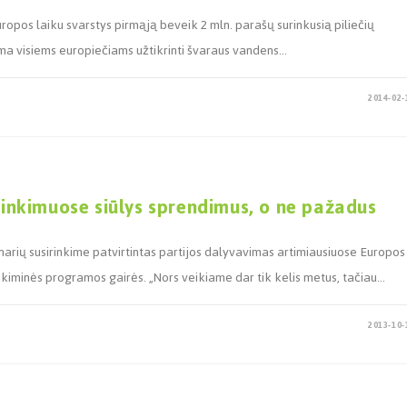
ropos laiku svarstys pirmąją beveik 2 mln. parašų surinkusią piliečių
jama visiems europiečiams užtikrinti švaraus vandens…
2014-02-
 rinkimuose siūlys sprendimus, o ne pažadus
narių susirinkime patvirtintas partijos dalyvavimas artimiausiuose Europos
nkiminės programos gairės. „Nors veikiame dar tik kelis metus, tačiau…
2013-10-