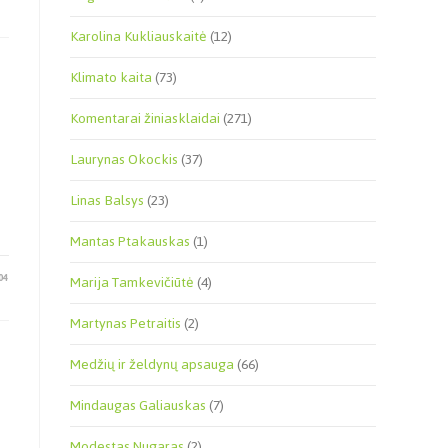
Karolina Kukliauskaitė
(12)
Klimato kaita
(73)
Komentarai žiniasklaidai
(271)
Laurynas Okockis
(37)
Linas Balsys
(23)
Mantas Ptakauskas
(1)
04
Marija Tamkevičiūtė
(4)
Martynas Petraitis
(2)
Medžių ir želdynų apsauga
(66)
Mindaugas Galiauskas
(7)
Modestas Nugaras
(2)