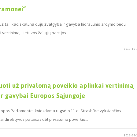
pramonei“
ž tai, kad skalūnų dujų žvalgyba ir gavyba hidraulinio ardymo būdu
 vertinimą, Lietuvos žaliųjų partijos…
2013-10-
uoti už privalomą poveikio aplinkai vertinimą
 ir gavybai Europos Sąjungoje
s Europos Parlamente, kviesdama rugsėjo 11 d. Strasbūre vyksiančios
kai direktyvos pataisas dėl privalomo poveikio…
2013-09-