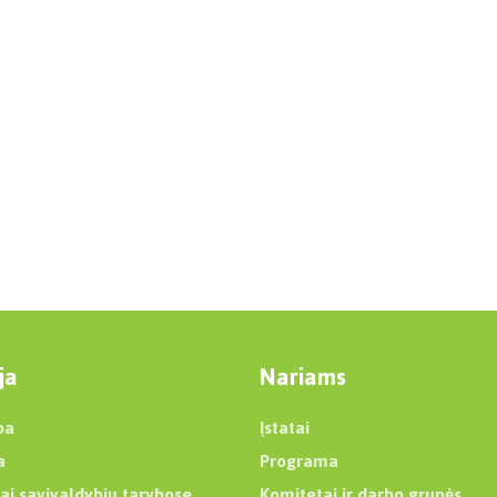
ja
Nariams
ba
Įstatai
a
Programa
ai savivaldybių tarybose
Komitetai ir darbo grupės