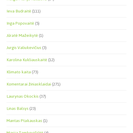
Ieva Budraitė
(111)
Inga Popovaitė
(5)
Jūratė Mažeikytė
(1)
Jurgis Valiukevičius
(3)
Karolina Kukliauskaitė
(12)
Klimato kaita
(73)
Komentarai žiniasklaidai
(271)
Laurynas Okockis
(37)
Linas Balsys
(23)
Mantas Ptakauskas
(1)
Marija Tamkevičiūtė
(4)