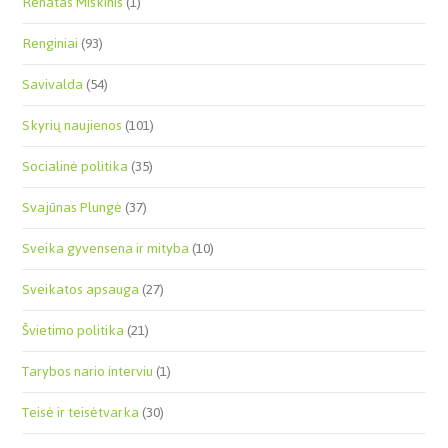
Renatas Miškinis
(1)
Renginiai
(93)
Savivalda
(54)
Skyrių naujienos
(101)
Socialinė politika
(35)
Svajūnas Plungė
(37)
Sveika gyvensena ir mityba
(10)
Sveikatos apsauga
(27)
Švietimo politika
(21)
Tarybos nario interviu
(1)
Teisė ir teisėtvarka
(30)