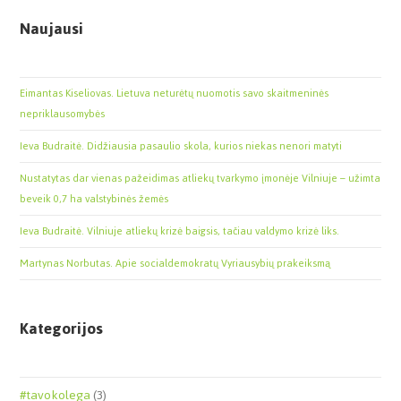
Naujausi
Eimantas Kiseliovas. Lietuva neturėtų nuomotis savo skaitmeninės
nepriklausomybės
Ieva Budraitė. Didžiausia pasaulio skola, kurios niekas nenori matyti
Nustatytas dar vienas pažeidimas atliekų tvarkymo įmonėje Vilniuje – užimta
beveik 0,7 ha valstybinės žemės
Ieva Budraitė. Vilniuje atliekų krizė baigsis, tačiau valdymo krizė liks.
Martynas Norbutas. Apie socialdemokratų Vyriausybių prakeiksmą
Kategorijos
#tavokolega
(3)