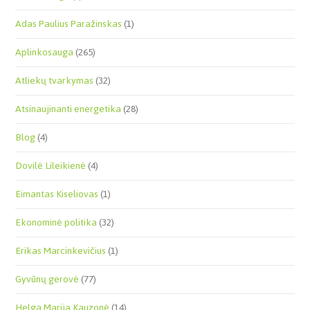
Adas Paulius Paražinskas
(1)
Aplinkosauga
(265)
Atliekų tvarkymas
(32)
Atsinaujinanti energetika
(28)
Blog
(4)
Dovilė Lileikienė
(4)
Eimantas Kiseliovas
(1)
Ekonominė politika
(32)
Erikas Marcinkevičius
(1)
Gyvūnų gerovė
(77)
Helga Marija Kauzonė
(14)