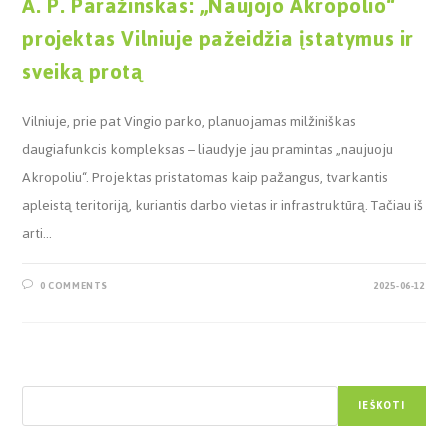
A. P. Paražinskas: „Naujojo Akropolio“
projektas Vilniuje pažeidžia įstatymus ir
sveiką protą
Vilniuje, prie pat Vingio parko, planuojamas milžiniškas
daugiafunkcis kompleksas – liaudyje jau pramintas „naujuoju
Akropoliu“. Projektas pristatomas kaip pažangus, tvarkantis
apleistą teritoriją, kuriantis darbo vietas ir infrastruktūrą. Tačiau iš
arti…
0 COMMENTS
2025-06-12
Paieška
IEŠKOTI