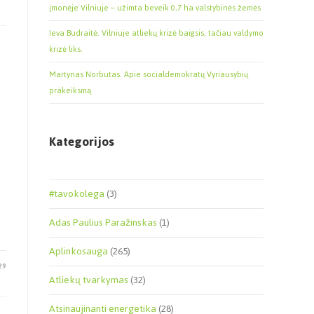
įmonėje Vilniuje – užimta beveik 0,7 ha valstybinės žemės
Ieva Budraitė. Vilniuje atliekų krizė baigsis, tačiau valdymo
krizė liks.
Martynas Norbutas. Apie socialdemokratų Vyriausybių
prakeiksmą
Kategorijos
#tavokolega
(3)
Adas Paulius Paražinskas
(1)
Aplinkosauga
(265)
29
Atliekų tvarkymas
(32)
Atsinaujinanti energetika
(28)