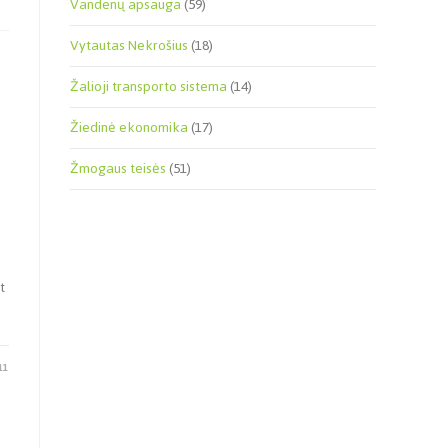
Vandenų apsauga
(59)
Vytautas Nekrošius
(18)
Žalioji transporto sistema
(14)
Žiedinė ekonomika
(17)
Žmogaus teisės
(51)
t
11