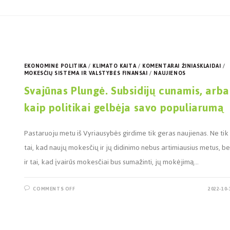
EKONOMINĖ POLITIKA
/
KLIMATO KAITA
/
KOMENTARAI ŽINIASKLAIDAI
/
MOKESČIŲ SISTEMA IR VALSTYBĖS FINANSAI
/
NAUJIENOS
Svajūnas Plungė. Subsidijų cunamis, arba
kaip politikai gelbėja savo populiarumą
Pastaruoju metu iš Vyriausybės girdime tik geras naujienas. Ne tik
tai, kad naujų mokesčių ir jų didinimo nebus artimiausius metus, be
ir tai, kad įvairūs mokesčiai bus sumažinti, jų mokėjimą…
COMMENTS OFF
2022-10-