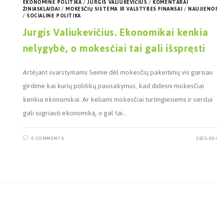
EKONOMINĖ POLITIKA
/
JURGIS VALIUKEVIČIUS
/
KOMENTARAI
ŽINIASKLAIDAI
/
MOKESČIŲ SISTEMA IR VALSTYBĖS FINANSAI
/
NAUJIENO
/
SOCIALINĖ POLITIKA
Jurgis Valiukevičius. Ekonomikai kenkia
nelygybė, o mokesčiai tai gali išspręsti
Artėjant svarstymams Seime dėl mokesčių pakeitimų vis garsiau
girdime kai kurių politikų pasisakymus, kad didesni mokesčiai
kenkia ekonomikai. Ar keliami mokesčiai turtingiesiems ir verslui
gali sugriauti ekonomiką, o gal tai…
0 COMMENTS
2025-05-