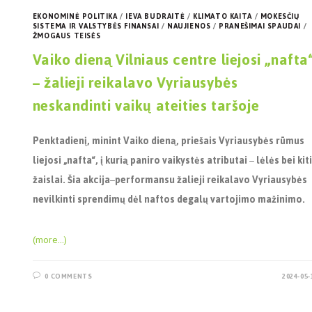
EKONOMINĖ POLITIKA
/
IEVA BUDRAITĖ
/
KLIMATO KAITA
/
MOKESČIŲ
SISTEMA IR VALSTYBĖS FINANSAI
/
NAUJIENOS
/
PRANEŠIMAI SPAUDAI
/
ŽMOGAUS TEISĖS
Vaiko dieną Vilniaus centre liejosi „nafta
– žalieji reikalavo Vyriausybės
neskandinti vaikų ateities taršoje
Penktadienį, minint Vaiko dieną, priešais Vyriausybės rūmus
liejosi „nafta“, į kurią paniro vaikystės atributai
–
lėlės bei kiti
žaislai. Šia akcija
–
performansu žalieji reikalavo Vyriausybės
nevilkinti sprendimų dėl naftos degalų vartojimo mažinimo.
(more…)
0 COMMENTS
2024-05-