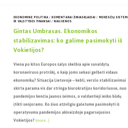
EKONOMINĖ POLITIKA
/
KOMENTARAI ŽINIASKLAIDAI
/
MOKESČIŲ SISTEM
IR VALSTYBĖS FINANSAI
/
NAUJIENOS
Gintas Umbrasas. Ekonomikos
stabilizavimas: ko galime pasimokyti iš
Vokietijos?
Viena po kitos Europos šalys skelbia apie suvaldytą
koronaviruso protrūkį, o kaip joms sekasi gelbėti vidaus
ekonomiką? Situacija Lietuvoje
–
kebli, verslo stabilizavimui
skirta parama vis dar stringa biurokratijos koridoriuose, nuo
pandemijos kenčia jaunos šeimos, o valdantieji ieško būdų
įtikti senjorams. Ko šiuo atžvilgiu galėtume pasimokyti iš
operatyvumu pandemijos akivaizdoje pagarsėjusios
Vokietijos?
(more…)