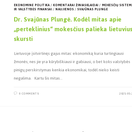
EKONOMINĖ POLITIKA
/
KOMENTARAI ŽINIASKLAIDAI
/
MOKESČIŲ SISTEM
IR VALSTYBĖS FINANSAI
/
NAUJIENOS
/
SVAJŪNAS PLUNGĖ
Dr. Svajūnas Plungė. Kodėl mitas apie
„perteklinius“ mokesčius palieka lietuviu
skursti
Lietuvoje įsitvirtinęs gajus mitas: ekonomiką kuria turtingiausi
žmonės, nes jie yra kūrybiškiausi ir gabiausi, o bet koks valstybės
pinigų perskirstymas kenkia ekonomikai, todėl nieko keisti
negalima. Kartu šis mitas…
0 COMMENTS
2025-05-