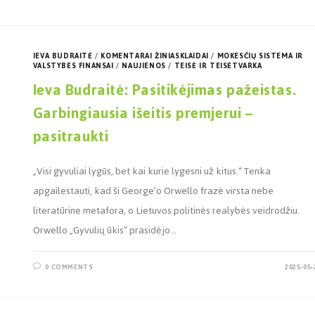
IEVA BUDRAITĖ
/
KOMENTARAI ŽINIASKLAIDAI
/
MOKESČIŲ SISTEMA IR
VALSTYBĖS FINANSAI
/
NAUJIENOS
/
TEISĖ IR TEISĖTVARKA
Ieva Budraitė: Pasitikėjimas pažeistas.
Garbingiausia išeitis premjerui –
pasitraukti
„Visi gyvuliai lygūs, bet kai kurie lygesni už kitus.“ Tenka
apgailestauti, kad ši George’o Orwello frazė virsta nebe
literatūrine metafora, o Lietuvos politinės realybės veidrodžiu.
Orwello „Gyvulių ūkis“ prasidėjo…
0 COMMENTS
2025-05-