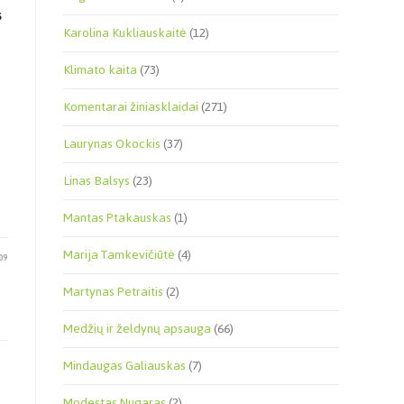
S
Karolina Kukliauskaitė
(12)
Klimato kaita
(73)
Komentarai žiniasklaidai
(271)
Laurynas Okockis
(37)
Linas Balsys
(23)
Mantas Ptakauskas
(1)
Marija Tamkevičiūtė
(4)
09
Martynas Petraitis
(2)
Medžių ir želdynų apsauga
(66)
Mindaugas Galiauskas
(7)
Modestas Nugaras
(2)