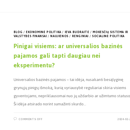
BLOG
/
EKONOMINĖ POLITIKA
/
IEVA BUDRAITĖ
/
MOKESČIŲ SISTEMA IR
VALSTYBĖS FINANSAI
/
NAUJIENOS
/
RENGINIAI
/
SOCIALINĖ POLITIKA
Pinigai visiems: ar universalios bazinės
pajamos gali tapti daugiau nei
eksperimentu?
Universalios bazinės pajamos – tai idėja, nusakanti besąlyginę
grynųjų pinigų išmoką, kurią vyriausybė reguliariai skiria visiems
gyventojams, nepriklausomai nuo jų uždarbio ar užimtumo statuso
Ši idėja atsirado norint sumažinti skurdo…
COMMENTS OFF
2024-02-