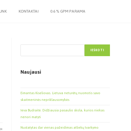
JUNK
KONTAKTAI
0.6 % GPM PARAMA
Paieška
IEŠKOTI
Naujausi
Eimantas Kiseliovas. Lietuva neturėtų nuomotis savo
skaitmeninės nepriklausomybės
Ieva Budraitė. Didžiausia pasaulio skola, kurios niekas
nenori matyti
Nustatytas dar vienas pažeidimas atliekų tvarkymo
04