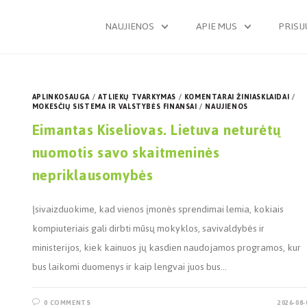
NAUJIENOS
APIE MUS
PRISI
APLINKOSAUGA
/
ATLIEKŲ TVARKYMAS
/
KOMENTARAI ŽINIASKLAIDAI
/
MOKESČIŲ SISTEMA IR VALSTYBĖS FINANSAI
/
NAUJIENOS
Eimantas Kiseliovas. Lietuva neturėtų
nuomotis savo skaitmeninės
nepriklausomybės
Įsivaizduokime, kad vienos įmonės sprendimai lemia, kokiais
kompiuteriais gali dirbti mūsų mokyklos, savivaldybės ir
ministerijos, kiek kainuos jų kasdien naudojamos programos, kur
bus laikomi duomenys ir kaip lengvai juos bus…
0 COMMENTS
2026-08-