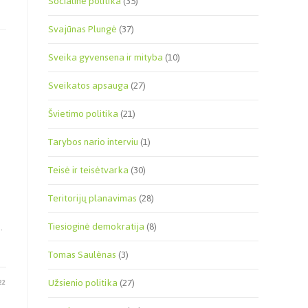
Socialinė politika
(35)
Svajūnas Plungė
(37)
Sveika gyvensena ir mityba
(10)
Sveikatos apsauga
(27)
Švietimo politika
(21)
Tarybos nario interviu
(1)
Teisė ir teisėtvarka
(30)
Teritorijų planavimas
(28)
Tiesioginė demokratija
(8)
.
Tomas Saulėnas
(3)
Užsienio politika
(27)
22