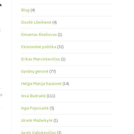
A
Blog
(4)
Dovilė Lileikienė
(4)
s
Eimantas Kiseliovas
(1)
Ekonominė politika
(32)
Erikas Marcinkevičius
(1)
Gyvūnų gerovė
(77)
Helga Marija Kauzonė
(14)
Ieva Budraitė
(111)
23
Inga Popovaitė
(5)
Jūratė Mažeikytė
(1)
Jurgis Valiukevičius
(3)