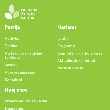
Partija
Nariams
Valdyba
Įstatai
Taryba
Programa
Atstovai savivaldybių
Komitetai ir darbo grupės
tarybose
Aktualūs dokumentai
Skyriai
Nario mokestis
Apie organizaciją
Kontaktai
Naujienos
Pranešimai žiniasklaidai
Nuomonės