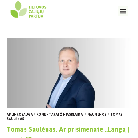
APLINKOSAUGA
/
KOMENTARAI ŽINIASKLAIDAI
/
NAUJIENOS
/
TOMAS
SAULĖNAS
Tomas Saulėnas. Ar prisimenate „Langą į