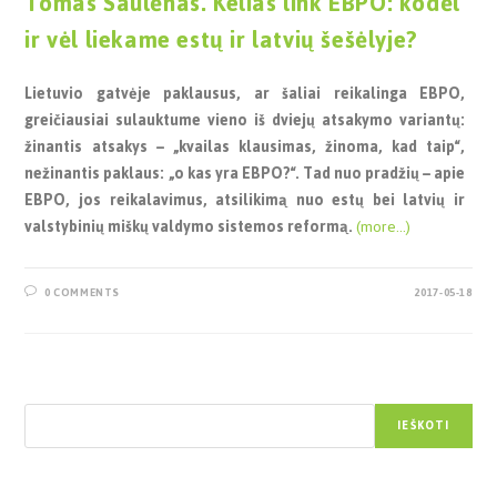
Tomas Saulėnas. Kelias link EBPO: kodėl
ir vėl liekame estų ir latvių šešėlyje?
Lietuvio gatvėje paklausus, ar šaliai reikalinga EBPO,
greičiausiai sulauktume vieno iš dviejų atsakymo variantų:
žinantis atsakys – „kvailas klausimas, žinoma, kad taip“,
nežinantis paklaus: „o kas yra EBPO?“. Tad nuo pradžių – apie
EBPO, jos reikalavimus, atsilikimą nuo estų bei latvių ir
valstybinių miškų valdymo sistemos reformą.
(more…)
0 COMMENTS
2017-05-18
Paieška
IEŠKOTI