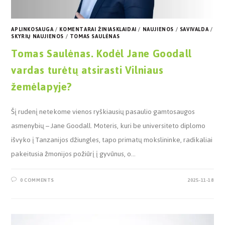
APLINKOSAUGA
/
KOMENTARAI ŽINIASKLAIDAI
/
NAUJIENOS
/
SAVIVALDA
/
SKYRIŲ NAUJIENOS
/
TOMAS SAULĖNAS
Tomas Saulėnas. Kodėl Jane Goodall
vardas turėtų atsirasti Vilniaus
žemėlapyje?
Šį rudenį netekome vienos ryškiausių pasaulio gamtosaugos
asmenybių – Jane Goodall. Moteris, kuri be universiteto diplomo
išvyko į Tanzanijos džiungles, tapo primatų mokslininke, radikaliai
pakeitusia žmonijos požiūrį į gyvūnus, o…
0 COMMENTS
2025-11-18