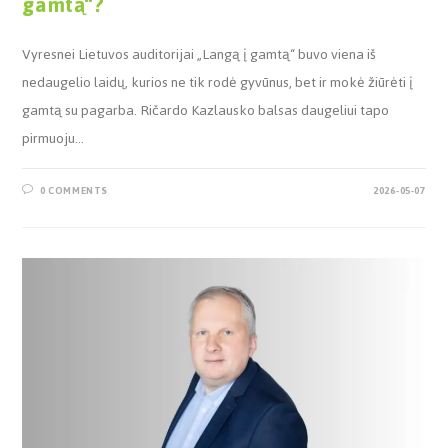
gamtą“?
Vyresnei Lietuvos auditorijai „Langą į gamtą“ buvo viena iš
nedaugelio laidų, kurios ne tik rodė gyvūnus, bet ir mokė žiūrėti į
gamtą su pagarba. Ričardo Kazlausko balsas daugeliui tapo
pirmuoju…
0 COMMENTS
2026-05-07