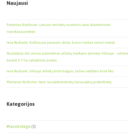
Naujausi
Eimantas Kiseliovas. Lietuva neturėtų nuomotis savo skaitmeninės
nepriklausomybės
Ieva Budraitė. Didžiausia pasaulio skola, kurios niekas nenori matyti
Nustatytas dar vienas pažeidimas atliekų tvarkymo įmonėje Vilniuje – užimta
beveik 0,7 ha valstybinės žemės
Ieva Budraitė. Vilniuje atliekų krizė baigsis, tačiau valdymo krizė liks.
Martynas Norbutas. Apie socialdemokratų Vyriausybių prakeiksmą
Kategorijos
#tavokolega
(3)