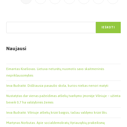
Paieška
IEŠKOTI
Naujausi
Eimantas Kiseliovas. Lietuva neturėtų nuomotis savo skaitmeninės
nepriklausomybės
Ieva Budraitė. Didžiausia pasaulio skola, kurios niekas nenori matyti
Nustatytas dar vienas pažeidimas atliekų tvarkymo įmonėje Vilniuje – užimta
beveik 0,7 ha valstybinės žemės
Ieva Budraitė. Vilniuje atliekų krizė baigsis, tačiau valdymo krizė liks.
Martynas Norbutas. Apie socialdemokratų Vyriausybių prakeiksmą