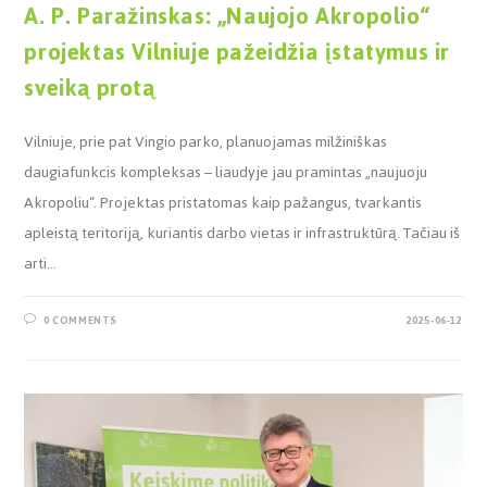
A. P. Paražinskas: „Naujojo Akropolio“
projektas Vilniuje pažeidžia įstatymus ir
sveiką protą
Vilniuje, prie pat Vingio parko, planuojamas milžiniškas
daugiafunkcis kompleksas – liaudyje jau pramintas „naujuoju
Akropoliu“. Projektas pristatomas kaip pažangus, tvarkantis
apleistą teritoriją, kuriantis darbo vietas ir infrastruktūrą. Tačiau iš
arti…
0 COMMENTS
2025-06-12