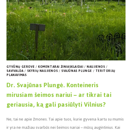
GYVŪNŲ GEROVĖ
/
KOMENTARAI ŽINIASKLAIDAI
/
NAUJIENOS
/
SAVIVALDA
/
SKYRIŲ NAUJIENOS
/
SVAJŪNAS PLUNGĖ
/
TERITORIJŲ
PLANAVIMAS
Dr. Svajūnas Plungė. Konteineris
mirusiam šeimos nariui – ar tikrai tai
geriausia, ką gali pasiūlyti Vilnius?
Ne, tai ne apie žmones. Tai apie tuos, kurie gyvena kartu su mumis
ir yra ne mažiau svarbūs nei šeimos nariai – mūsų augintinius. Kai