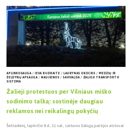
APLINKOSAUGA
/
IEVA BUDRAITĖ
/
LAURYNAS OKOCKIS
/
MEDŽIŲ IR
ŽELDYNŲ APSAUGA
/
NAUJIENOS
/
SAVIVALDA
/
ŽALIOJI TRANSPORTO
SISTEMA
Žalieji protestuos per Vilniaus miško
sodinimo talką: sostinėje daugiau
reklamos nei reikalingų pokyčių
Šeštadienį, lapkričio 8 d., 11 val., Lietuvos žaliųjų partijos atstovai