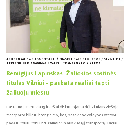
APLINKOSAUGA
/
KOMENTARAI ŽINIASKLAIDAI
/
NAUJIENOS
/
SAVIVALDA
/
TERITORIJŲ PLANAVIMAS
/
ŽALIOJI TRANSPORTO SISTEMA
Remigijus Lapinskas. Žaliosios sostinės
titulas Vilniui – paskata realiai tapti
žaliuoju miestu
Pastaruoju metu daug ir aršiai diskutuojama dėl Vilniaus viešojo
transporto bilietų branginimo, kas, pasak savivaldybės atstovų,
padėtų toliau tobulinti, žalinti Vilniaus viešąjį transportą. Tačiau