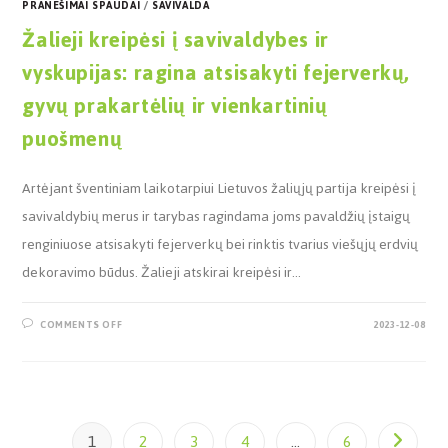
PRANEŠIMAI SPAUDAI
/
SAVIVALDA
Žalieji kreipėsi į savivaldybes ir
vyskupijas: ragina atsisakyti fejerverkų,
gyvų prakartėlių ir vienkartinių
puošmenų
Artėjant šventiniam laikotarpiui Lietuvos žaliųjų partija kreipėsi į
savivaldybių merus ir tarybas ragindama joms pavaldžių įstaigų
renginiuose atsisakyti fejerverkų bei rinktis tvarius viešųjų erdvių
dekoravimo būdus. Žalieji atskirai kreipėsi ir…
COMMENTS OFF
2023-12-08
1
2
3
4
…
6