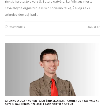
rinksis į protesto akciją S. Batoro gatvėje, kur Vilniaus miesto
savivaldybė organizuoja miško sodinimo talką. Žalieji sieks
atkreipti dėmesį, kad…
0 COMMENTS
2025-11-07
APLINKOSAUGA
/
KOMENTARAI ŽINIASKLAIDAI
/
NAUJIENOS
/
SAVIVALDA
/
SKYRIŲ NAUJIENOS
/
ŽALIOJI TRANSPORTO SISTEMA