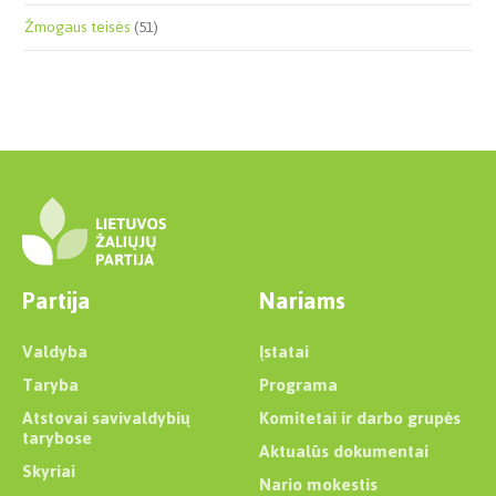
Žmogaus teisės
(51)
Partija
Nariams
Valdyba
Įstatai
Taryba
Programa
Atstovai savivaldybių
Komitetai ir darbo grupės
tarybose
Aktualūs dokumentai
Skyriai
Nario mokestis