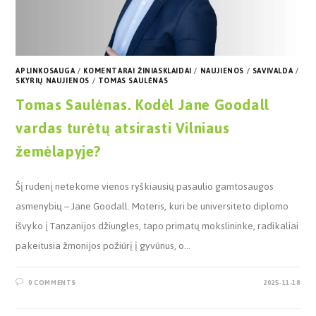
APLINKOSAUGA
/
KOMENTARAI ŽINIASKLAIDAI
/
NAUJIENOS
/
SAVIVALDA
/
SKYRIŲ NAUJIENOS
/
TOMAS SAULĖNAS
Tomas Saulėnas. Kodėl Jane Goodall
vardas turėtų atsirasti Vilniaus
žemėlapyje?
Šį rudenį netekome vienos ryškiausių pasaulio gamtosaugos
asmenybių – Jane Goodall. Moteris, kuri be universiteto diplomo
išvyko į Tanzanijos džiungles, tapo primatų mokslininke, radikaliai
pakeitusia žmonijos požiūrį į gyvūnus, o…
0 COMMENTS
2025-11-18