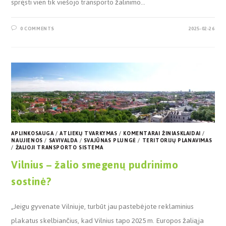
spręsti vien tik viešojo transporto žalinimo…
0 COMMENTS
2025-02-26
APLINKOSAUGA
/
ATLIEKŲ TVARKYMAS
/
KOMENTARAI ŽINIASKLAIDAI
/
NAUJIENOS
/
SAVIVALDA
/
SVAJŪNAS PLUNGĖ
/
TERITORIJŲ PLANAVIMAS
/
ŽALIOJI TRANSPORTO SISTEMA
Vilnius – žalio smegenų pudrinimo
sostinė?
„Jeigu gyvenate Vilniuje, turbūt jau pastebėjote reklaminius
plakatus skelbiančius, kad Vilnius tapo 2025 m. Europos žaliąja