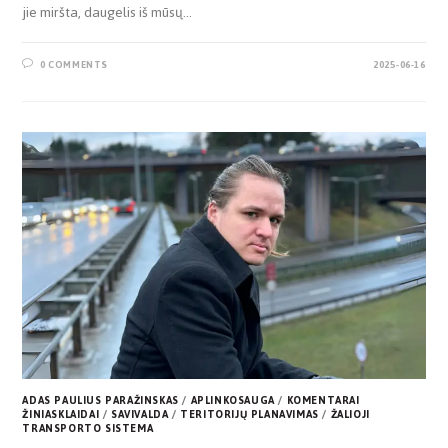
jie miršta, daugelis iš mūsų…
0 COMMENTS
2025-06-16
ADAS PAULIUS PARAŽINSKAS
/
APLINKOSAUGA
/
KOMENTARAI
ŽINIASKLAIDAI
/
SAVIVALDA
/
TERITORIJŲ PLANAVIMAS
/
ŽALIOJI
TRANSPORTO SISTEMA