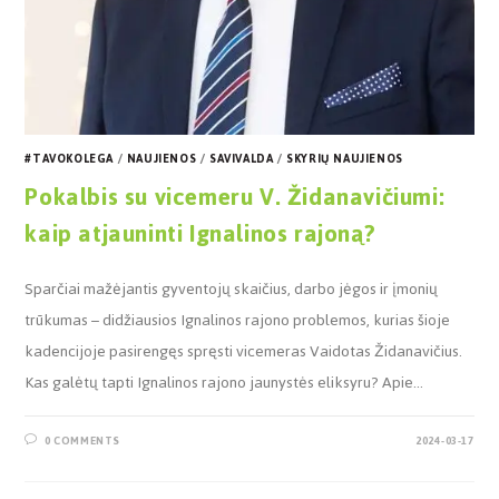
#TAVOKOLEGA
/
NAUJIENOS
/
SAVIVALDA
/
SKYRIŲ NAUJIENOS
Pokalbis su vicemeru V. Židanavičiumi:
kaip atjauninti Ignalinos rajoną?
Sparčiai mažėjantis gyventojų skaičius, darbo jėgos ir įmonių
trūkumas – didžiausios Ignalinos rajono problemos, kurias šioje
kadencijoje pasirengęs spręsti vicemeras Vaidotas Židanavičius.
Kas galėtų tapti Ignalinos rajono jaunystės eliksyru? Apie…
0 COMMENTS
2024-03-17