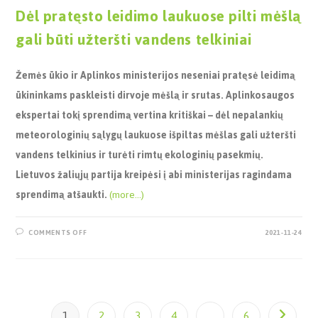
Dėl pratęsto leidimo laukuose pilti mėšlą
gali būti užteršti vandens telkiniai
Žemės ūkio ir Aplinkos ministerijos neseniai pratęsė leidimą
ūkininkams paskleisti dirvoje mėšlą ir srutas. Aplinkosaugos
ekspertai tokį sprendimą vertina kritiškai – dėl nepalankių
meteorologinių sąlygų laukuose išpiltas mėšlas gali užteršti
vandens telkinius ir turėti rimtų ekologinių pasekmių.
Lietuvos žaliųjų partija kreipėsi į abi ministerijas ragindama
sprendimą atšaukti.
(more…)
COMMENTS OFF
2021-11-24
1
2
3
4
…
6