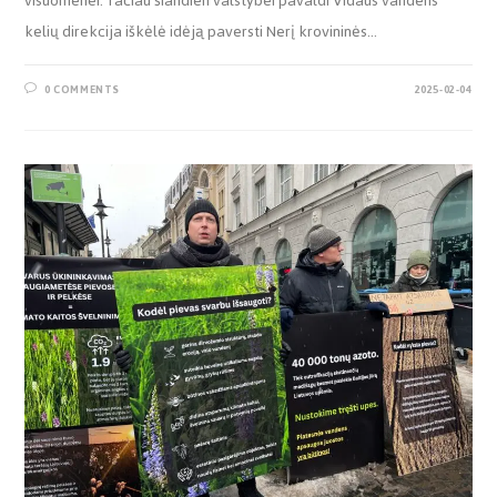
visuomenei. Tačiau šiandien valstybei pavaldi Vidaus vandens
kelių direkcija iškėlė idėją paversti Nerį krovininės…
0 COMMENTS
2025-02-04