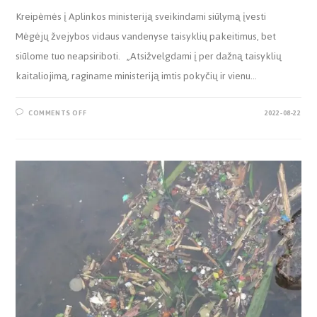
Kreipėmės į Aplinkos ministeriją sveikindami siūlymą įvesti
Mėgėjų žvejybos vidaus vandenyse taisyklių pakeitimus, bet
siūlome tuo neapsiriboti. „Atsižvelgdami į per dažną taisyklių
kaitaliojimą, raginame ministeriją imtis pokyčių ir vienu…
COMMENTS OFF
2022-08-22