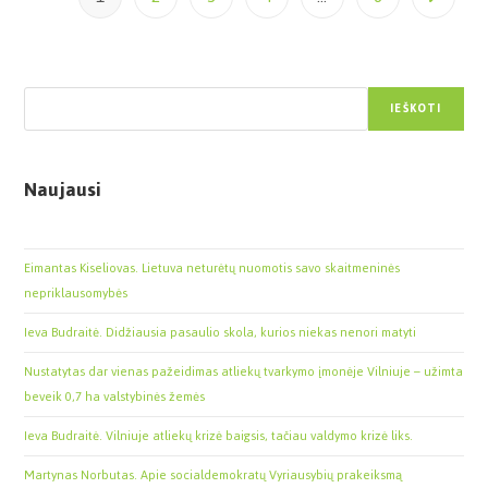
Paieška
IEŠKOTI
Naujausi
Eimantas Kiseliovas. Lietuva neturėtų nuomotis savo skaitmeninės
nepriklausomybės
Ieva Budraitė. Didžiausia pasaulio skola, kurios niekas nenori matyti
Nustatytas dar vienas pažeidimas atliekų tvarkymo įmonėje Vilniuje – užimta
beveik 0,7 ha valstybinės žemės
Ieva Budraitė. Vilniuje atliekų krizė baigsis, tačiau valdymo krizė liks.
Martynas Norbutas. Apie socialdemokratų Vyriausybių prakeiksmą