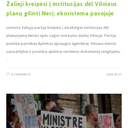
Žalieji kreipėsi į institucijas dėl Vilniaus
planų gilinti Nerį: ekosistema pavojuje
Lietuvos žaliųjų partija kreipėsi į atsakingas institucijas dėl
planuojamų Neries upės vagos tvarkymo darbų Vilniuje. Partija
pateikė pastabas Aplinkos apsaugos agentūrai, Vilniaus miesto
savivaldybei ir poveikio aplinkai vertinimo dokumentų rengėjams,
…
0 COMMENTS
2026-03-17