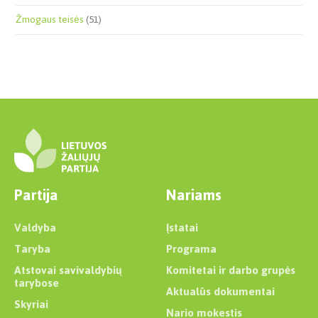
Žmogaus teisės
(51)
Partija
Nariams
Valdyba
Įstatai
Taryba
Programa
Atstovai savivaldybių
Komitetai ir darbo grupės
tarybose
Aktualūs dokumentai
Skyriai
Nario mokestis