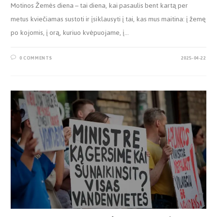
Motinos Žemės diena – tai diena, kai pasaulis bent kartą per
metus kviečiamas sustoti ir įsiklausyti į tai, kas mus maitina: į žemę
po kojomis, į orą, kuriuo kvėpuojame, į…
0 COMMENTS
2025-04-22