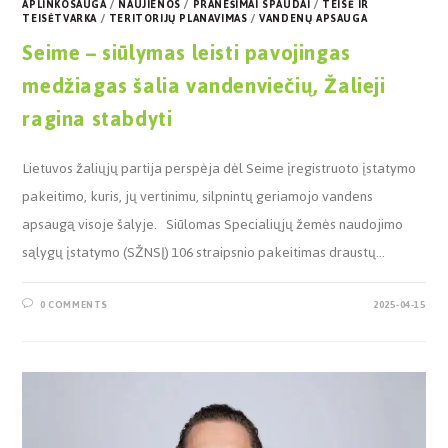
APLINKOSAUGA
/
NAUJIENOS
/
PRANEŠIMAI SPAUDAI
/
TEISĖ IR
TEISĖTVARKA
/
TERITORIJŲ PLANAVIMAS
/
VANDENŲ APSAUGA
Seime – siūlymas leisti pavojingas
medžiagas šalia vandenviečių, Žalieji
ragina stabdyti
Lietuvos žaliųjų partija perspėja dėl Seime įregistruoto įstatymo
pakeitimo, kuris, jų vertinimu, silpnintų geriamojo vandens
apsaugą visoje šalyje. Siūlomas Specialiųjų žemės naudojimo
sąlygų įstatymo (SŽNSĮ) 106 straipsnio pakeitimas draustų…
0 COMMENTS
2025-04-15