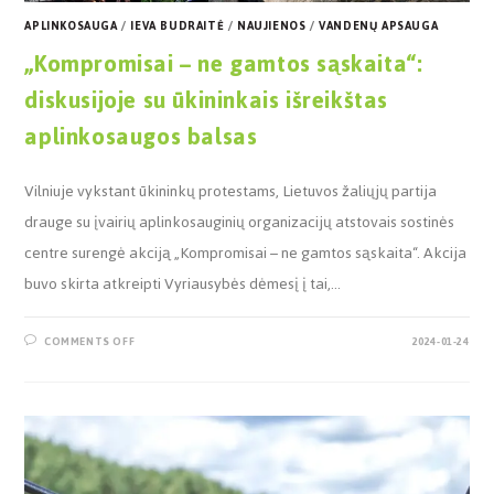
APLINKOSAUGA
/
IEVA BUDRAITĖ
/
NAUJIENOS
/
VANDENŲ APSAUGA
„Kompromisai – ne gamtos sąskaita“:
diskusijoje su ūkininkais išreikštas
aplinkosaugos balsas
Vilniuje vykstant ūkininkų protestams, Lietuvos žaliųjų partija
drauge su įvairių aplinkosauginių organizacijų atstovais sostinės
centre surengė akciją „Kompromisai – ne gamtos sąskaita“. Akcija
buvo skirta atkreipti Vyriausybės dėmesį į tai,…
COMMENTS OFF
2024-01-24