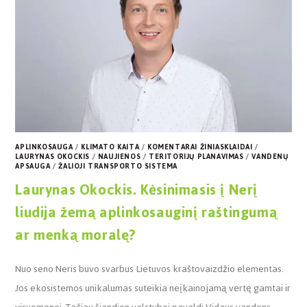
APLINKOSAUGA
/
KLIMATO KAITA
/
KOMENTARAI ŽINIASKLAIDAI
/
LAURYNAS OKOCKIS
/
NAUJIENOS
/
TERITORIJŲ PLANAVIMAS
/
VANDENŲ
APSAUGA
/
ŽALIOJI TRANSPORTO SISTEMA
Laurynas Okockis. Kėsinimasis į Nerį
liudija žemą aplinkosauginį raštingumą
ar menką moralę?
Nuo seno Neris buvo svarbus Lietuvos kraštovaizdžio elementas.
Jos ekosistemos unikalumas suteikia neįkainojamą vertę gamtai ir