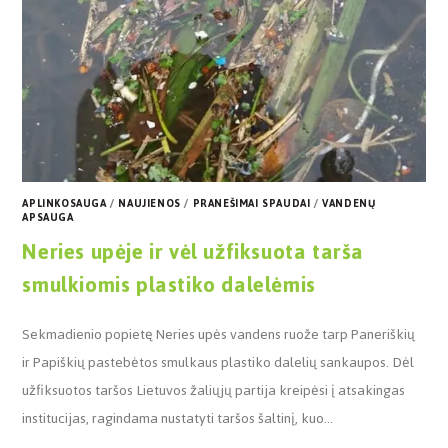
APLINKOSAUGA
/
NAUJIENOS
/
PRANEŠIMAI SPAUDAI
/
VANDENŲ
APSAUGA
Neries upėje ir vėl užfiksuota tarša
smulkiomis plastiko dalelėmis
Sekmadienio popietę Neries upės vandens ruože tarp Paneriškių
ir Papiškių pastebėtos smulkaus plastiko dalelių sankaupos. Dėl
užfiksuotos taršos Lietuvos žaliųjų partija kreipėsi į atsakingas
institucijas, ragindama nustatyti taršos šaltinį, kuo…