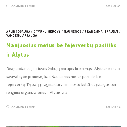
COMMENTS OFF
2022-02-07
APLINKOSAUGA
/
GYVŪNŲ GEROVĖ
/
NAUJIENOS
/
PRANEŠIMAI SPAUDAI
/
VANDENŲ APSAUGA
Naujuosius metus be fejerverkų pasitiks
ir Alytus
Reaguodama į Lietuvos žaliųjų partijos kreipimąsi, Alytaus miesto
savivaldybė pranešė, kad Naujuosius metus pasitiks be
fejerverkų. Tą patį ji ragina daryti ir miesto kultūros įstaigas bei
renginių organizatorius. „Alytus yra…
COMMENTS OFF
2021-12-28