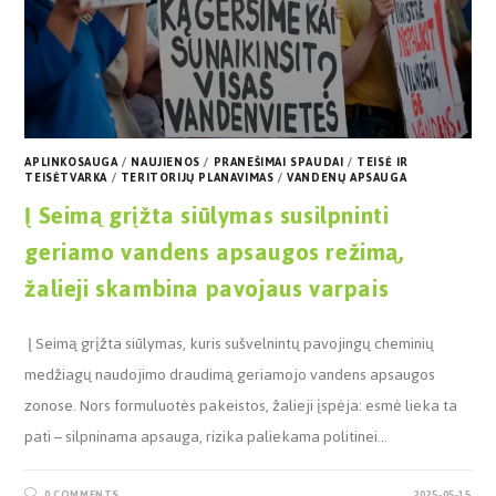
APLINKOSAUGA
/
NAUJIENOS
/
PRANEŠIMAI SPAUDAI
/
TEISĖ IR
TEISĖTVARKA
/
TERITORIJŲ PLANAVIMAS
/
VANDENŲ APSAUGA
Į Seimą grįžta siūlymas susilpninti
geriamo vandens apsaugos režimą,
žalieji skambina pavojaus varpais
Į Seimą grįžta siūlymas, kuris sušvelnintų pavojingų cheminių
medžiagų naudojimo draudimą geriamojo vandens apsaugos
zonose. Nors formuluotės pakeistos, žalieji įspėja: esmė lieka ta
pati – silpninama apsauga, rizika paliekama politinei…
0 COMMENTS
2025-05-15