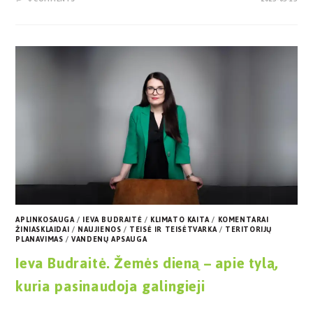
APLINKOSAUGA
/
IEVA BUDRAITĖ
/
KLIMATO KAITA
/
KOMENTARAI
ŽINIASKLAIDAI
/
NAUJIENOS
/
TEISĖ IR TEISĖTVARKA
/
TERITORIJŲ
PLANAVIMAS
/
VANDENŲ APSAUGA
Ieva Budraitė. Žemės dieną – apie tylą,
kuria pasinaudoja galingieji