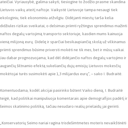
ateičiai. Vyriausybė, galima sakyti, tiesiogine to žodžio prasme skandina
Lietuvos vaikų ateitį naftoje. Vaikystė Lietuvoje tampa nesaugi tiek
ekologiniu, tiek ekonominiu atžvilgiu. Didėjanti miestų tarša kelia
didžiules rizikas sveikatai, o delsimas priimti ryžtingus sprendimus mažinti
naftos degalų vartojimą transporto sektoriuje, kasdien mums kainuoja
vieną milijoną eurų. Didelę ir sparčiai besikaupiančią skolą už vilkinamus
priimti sprendimus būsime priversti mokėti ne tik mes, bet ir mūsų vaikai.
Jau dabar prognozuojama, kad dėl didėjančio naftos degalų vartojimo ir
augančių šiltnamio efektą sukeliančių dujų emisijų Lietuvos mokesčių
mokėtojai turės susimokėti apie 1,3 milijardus eurų“, – sako I. Budraitė.
Komentuodama, kodėl akcijai pasirinko būtent Vaiko dieną, I. Budraitė
teigė, kad politikai manipuliuoja komentarais apie demografijos padėtį ir
šeimos skatinimo politiką, tačiau nesudaro realių prielaidų jai gerinti.
„Konservatorių Seimo nariai ragina trisdešimtmetes moteris nevaikštinėti