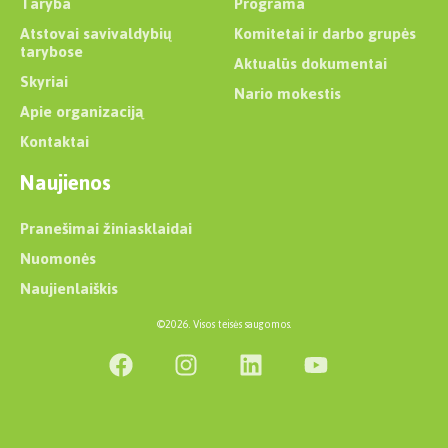
Taryba
Programa
Atstovai savivaldybių
Komitetai ir darbo grupės
tarybose
Aktualūs dokumentai
Skyriai
Nario mokestis
Apie organizaciją
Kontaktai
Naujienos
Pranešimai žiniasklaidai
Nuomonės
Naujienlaiškis
©2026. Visos teisės saugomos.