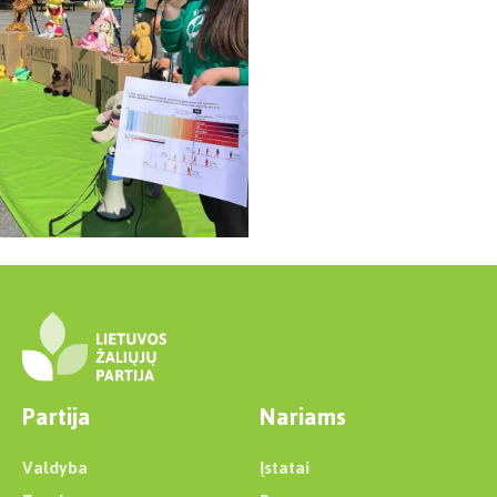
Partija
Nariams
Valdyba
Įstatai