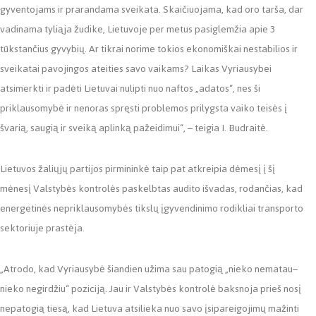
gyventojams ir prarandama sveikata. Skaičiuojama, kad oro tarša, dar
vadinama tyliąja žudike, Lietuvoje per metus pasiglemžia apie 3
tūkstančius gyvybių. Ar tikrai norime tokios ekonomiškai nestabilios ir
sveikatai pavojingos ateities savo vaikams? Laikas Vyriausybei
atsimerkti ir padėti Lietuvai nulipti nuo naftos „adatos“, nes ši
priklausomybė ir nenoras spręsti problemos prilygsta vaiko teisės į
švarią, saugią ir sveiką aplinką pažeidimui“, – teigia I. Budraitė.
Lietuvos žaliųjų partijos pirmininkė taip pat atkreipia dėmesį į šį
mėnesį Valstybės kontrolės paskelbtas audito išvadas, rodančias, kad
energetinės nepriklausomybės tikslų įgyvendinimo rodikliai transporto
sektoriuje prastėja.
„Atrodo, kad Vyriausybė šiandien užima sau patogią „nieko nematau–
nieko negirdžiu“ poziciją. Jau ir Valstybės kontrolė baksnoja prieš nosį
nepatogią tiesą, kad Lietuva atsilieka nuo savo įsipareigojimų mažinti