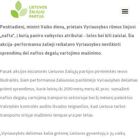
Penktadienį, minint Vaiko dieną, priešais Vyriausybės rūmus liejosi
„nafta“, į kurią paniro vaikystės atributai
–
lėlės bei kiti žaislai. Šia
akcija
–
performansu žalieji reikalavo Vyriausybės nevilkinti
sprendimų dėl naftos degalų vartojimo mažinimo.
Pasak akcijos iniciatorės Lietuvos žaliųjų partijos pirmininkės Ievos
Budraitės, šiam performansui žaliuosius pastūmėjo Vyriausybės delsimas
priimti sprendimus, kurie leistų iki 2030 metų metų 41 proc. sumažinti
naftos degalų vartojimą transporto sektoriuje bei šį mėnesį pateiktos
Valstybės kontrolės audito išvados teigiančios, kad Lietuva taršos
transporto srityje mažinimo tempas yra per lėtas.
„Vyriausybės delsimas kelia grėsmę Lietuvos gyventojų ir jų vaikų