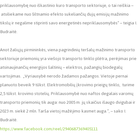
priklausomybę nuo iškastinio kuro transporto sektoriuje, o tai reiškia –
atsiliekame nuo šiltnamio efekto sukeliančių dujų emisijų mažinimo
tikslų ir negalime stiprinti savo energetinės nepriklausomybės“ – teigia I.
Budraitė.
Anot žaliųjų pirmininkės, viena pagrindinių teršalų mažinimo transporto
sektoriuje priemonių yra viešojo transporto tinklo plėtra, perėjimas prie
atsinaujinančių energijos šaltinių – elektros, pažangių biodegalų
vartojimas. „Vyriausybė nerodo žadamos pažangos. Vietoje pernai
planuoto beveik 9 tūkst. Elektromobilių įkrovimo prieigų tinklo, turime
2,5 tūkst. krovimo stotelių. Priklausomybė nuo naftos degalais varomų
transporto priemonių tik auga: nuo 2005 m. jų skaičius išaugo dvigubai ir
2023 m. siekė 2 mln. Tarša vietoj mažėjimo kasmet auga.“, – sako I.
Budraitė.
https://www.facebook.com/reel/2940687369405111