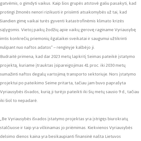
gatvėmis, o gimdyti vaikus. Kaip šios grupės atstovė galiu pasakyti, kad
protingi žmonės nenori rizikuoti ir prisiimti atsakomybės už tai, kad
šiandien gimę vaikai turės gyventi katastrofinėmis klimato krizės
sąlygomis. Vietoj paikų žodžių apie vaikų gerovę raginame Vyriausybę
imtis konkrečių priemonių ilgalaikei sveikatai ir saugumui užtikrinti
nulipant nuo naftos adatos“ – renginyje kalbėjo ji.
Budraitė primena, kad dar 2023 metų lapkritį Seimas pateikė įstatymo
projektą, kuriame įtrauktas įsipareigojimas 41 proc. iki 2030 metų
sumažinti naftos degalų vartojimą transporto sektoriuje. Nors įstatymo
projektui po pateikimo Seime pritarta, tačiau jam buvo paprašyta
Vyriausybės išvados, kurią ji turėjo pateikti iki šių metų sausio 9 d., tačiau
iki šiol to nepadarė.
„Be Vyriausybės išvados įstatymo projektas yra įstrigęs biurokratų
stalčiuose ir taip yra vilkinamas jo priėmimas. Kiekvienos Vyriausybės
delsimo dienos kaina yra besikaupianti finansinė našta Lietuvos