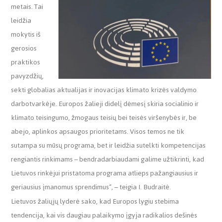
metais. Tai
leidžia
mokytis iš
gerosios
praktikos
pavyzdžių,
sekti globalias aktualijas ir inovacijas klimato krizės valdymo
darbotvarkėje. Europos žalieji didelį dėmesį skiria socialinio ir
klimato teisingumo, žmogaus teisių bei teisės viršenybės ir, be
abejo, aplinkos apsaugos prioritetams. Visos temos ne tik
sutampa su mūsų programa, bet ir leidžia sutelkti kompetencijas
rengiantis rinkimams – bendradarbiaudami galime užtikrinti, kad
Lietuvos rinkėjui pristatoma programa atlieps pažangiausius ir
geriausius įmanomus sprendimus“, – teigia I. Budraitė.
Lietuvos žaliųjų lyderė sako, kad Europos lygiu stebima
tendencija, kai vis daugiau palaikymo įgyja radikalios dešinės