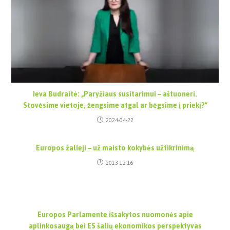
Ieva Budraitė: „Paryžiaus susitarimui – aštuoneri.
Stovėsime vietoje, žengsime atgal ar bėgsime į priekį?“
2024-04-22
Europos žalieji – už maisto kokybės užtikrinimą
2013-12-16
Europos Parlamente išsakytos nuomonės apie
aplinkosaugą bei ES šalių ekonomikos perspektyvas