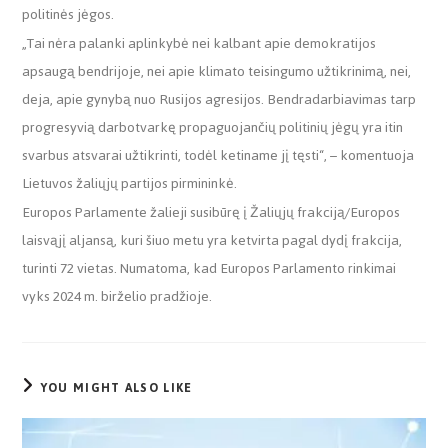
politinės jėgos.
„Tai nėra palanki aplinkybė nei kalbant apie demokratijos
apsaugą bendrijoje, nei apie klimato teisingumo užtikrinimą, nei,
deja, apie gynybą nuo Rusijos agresijos. Bendradarbiavimas tarp
progresyvią darbotvarkę propaguojančių politinių jėgų yra itin
svarbus atsvarai užtikrinti, todėl ketiname jį tęsti“, – komentuoja
Lietuvos žaliųjų partijos pirmininkė.
Europos Parlamente žalieji susibūrę į Žaliųjų frakciją/Europos
laisvąjį aljansą, kuri šiuo metu yra ketvirta pagal dydį frakcija,
turinti 72 vietas. Numatoma, kad Europos Parlamento rinkimai
vyks 2024 m. birželio pradžioje.
YOU MIGHT ALSO LIKE