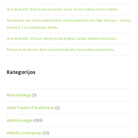
Ieva Budraitė. Didžiausia pasaulio skola, kurios niekas nenori matyti
Nustatytas dar vienas pažeidimas atliekų tvarkymo įmonėje Vilniuje – užimta
beveik 0,7 ha valstybinės žemės
Ieva Budraitė. Vilniuje atliekų krizė baigsis, tačiau valdymo krizė liks.
Martynas Norbutas. Apie socialdemokratų Vyriausybių prakeiksmą
Kategorijos
#tavokolega
(3)
Adas Paulius Paražinskas
(1)
Aplinkosauga
(265)
Atliekų tvarkymas
(32)