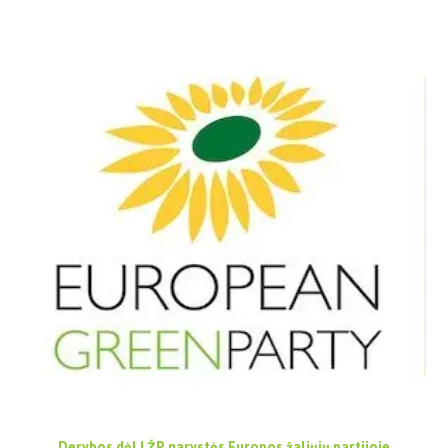
Derybos dėl LŽP narystės Europos žaliųjų partijoje