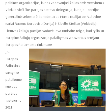
politines organizacijas, kurios vadovaujasi žaliosiomis vertybėmis.
Vilniuje vieši šios partijos atstovų delegacija, kurioje – partijos
generalinė sekretorė Benedetta de Marte (Italija) bei Valdybos
nariai Rasmus Nordqvist (Danija) ir Sibylle Steffan (Vokietija).
Lietuvos žaliųjų partijos vadovė Ieva Budraitė teigia, kad ryšio su
europine žaliųjų organizacija palaikymas yra svarbus artėjant
Europos Parlamento rinkimams.
„Su
Europos
žaliaisiais
santykius
palaikome
nuo pat
partijos
įsisteigimo
2011