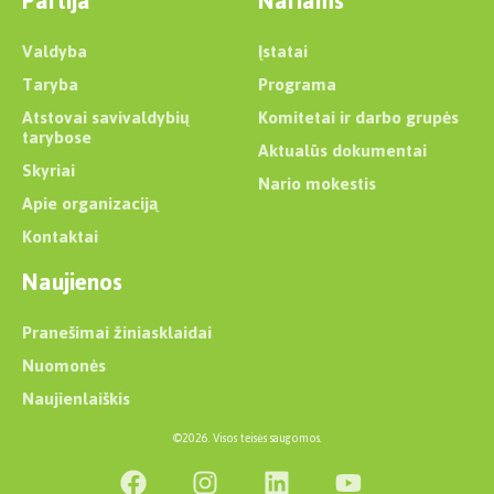
Partija
Nariams
Valdyba
Įstatai
Taryba
Programa
Atstovai savivaldybių
Komitetai ir darbo grupės
tarybose
Aktualūs dokumentai
Skyriai
Nario mokestis
Apie organizaciją
Kontaktai
Naujienos
Pranešimai žiniasklaidai
Nuomonės
Naujienlaiškis
©2026. Visos teisės saugomos.