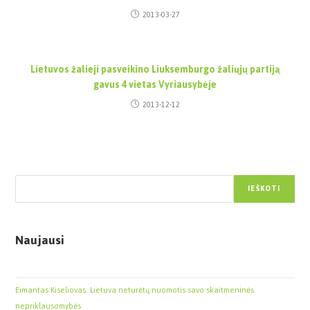
2013-03-27
Lietuvos žalieji pasveikino Liuksemburgo žaliųjų partiją
gavus 4 vietas Vyriausybėje
2013-12-12
Paieška
IEŠKOTI
Naujausi
Eimantas Kiseliovas. Lietuva neturėtų nuomotis savo skaitmeninės
nepriklausomybės