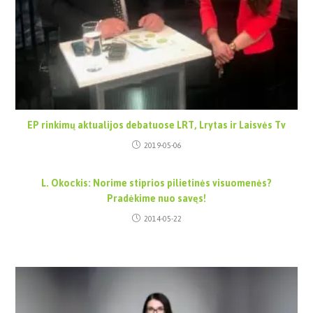
EP rinkimų aktualijos debatuose LRT, Lrytas ir Laisvės Tv
2019-05-06
L. Okockis: Norime stiprios pilietinės visuomenės?
Pradėkime nuo savęs!
2014-05-22