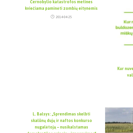
Černobylio katastrofos metines
kviečiama paminėti zombių eitynėmis
2014-04-25
Kur nuv
va
L. Balsys: „Sprendimas skelbti
skalūnų dujų ir naftos konkurso
nugalėtoją – nusikalstamas