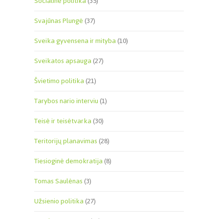
Socialinė politika
(35)
Svajūnas Plungė
(37)
Sveika gyvensena ir mityba
(10)
Sveikatos apsauga
(27)
Švietimo politika
(21)
Tarybos nario interviu
(1)
Teisė ir teisėtvarka
(30)
Teritorijų planavimas
(28)
Tiesioginė demokratija
(8)
Tomas Saulėnas
(3)
Užsienio politika
(27)