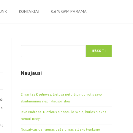
JUNK
KONTAKTAI
0.6 % GPM PARAMA
Paieška
IEŠKOTI
Naujausi
Eimantas Kiseliovas. Lietuva neturėtų nuomotis savo
uo
skaitmeninės nepriklausomybės
ės
Ieva Budraitė. Didžiausia pasaulio skola, kurios niekas
nenori matyti
rų
Nustatytas dar vienas pažeidimas atliekų tvarkymo