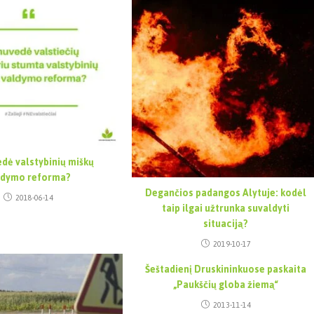
edė valstybinių miškų
ldymo reforma?
Degančios padangos Alytuje: kodėl
2018-06-14
taip ilgai užtrunka suvaldyti
situaciją?
2019-10-17
Šeštadienį Druskininkuose paskaita
„Paukščių globa žiemą“
2013-11-14