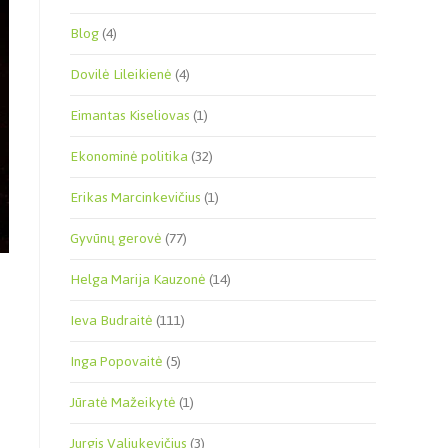
Blog
(4)
Dovilė Lileikienė
(4)
Eimantas Kiseliovas
(1)
Ekonominė politika
(32)
Erikas Marcinkevičius
(1)
Gyvūnų gerovė
(77)
Helga Marija Kauzonė
(14)
Ieva Budraitė
(111)
Inga Popovaitė
(5)
Jūratė Mažeikytė
(1)
Jurgis Valiukevičius
(3)