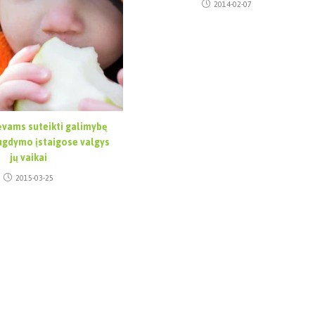
2014-02-07
ėvams suteikti galimybę
 ugdymo įstaigose valgys
jų vaikai
2015-03-25