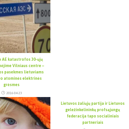
 AE katastrofos 30-ųjų
nėjime Vilniaus centre –
jos pasekmes lietuviams
vo atominės elektrinės
grėsmes
2016-04-23
Lietuvos žaliųjų partija ir Lietuvos
geležinkelininkų profsąjungų
federacija tapo socialiniais
partneriais