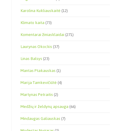
Karolina Kukliauskaitė
(12)
Klimato kaita
(73)
Komentarai žiniasklaidai
(271)
Laurynas Okockis
(37)
Linas Balsys
(23)
Mantas Ptakauskas
(1)
Marija Tamkevičiūtė
(4)
Martynas Petraitis
(2)
Medžių ir želdynų apsauga
(66)
Mindaugas Galiauskas
(7)
Modestas Nugaras
(2)