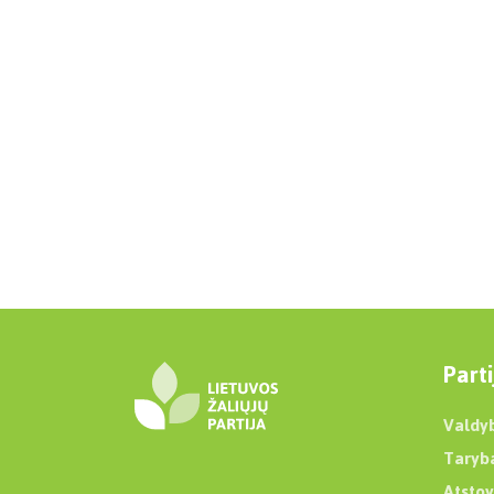
Parti
Valdy
Taryb
Atstov