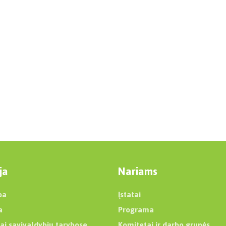
ja
Nariams
ba
Įstatai
a
Programa
ai savivaldybių tarybose
Komitetai ir darbo grupės