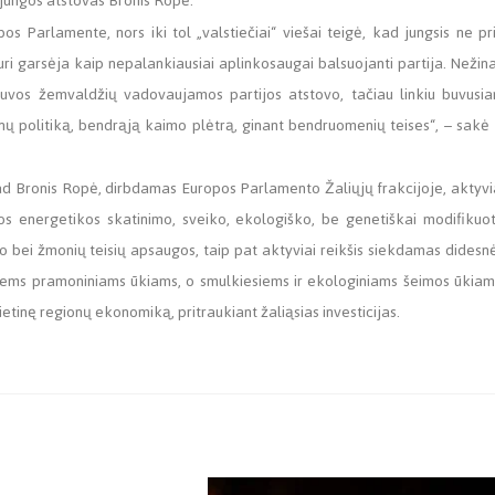
sąjungos atstovas Bronis Ropė.
os Parlamente, nors iki tol „valstiečiai“ viešai teigė, kad jungsis ne pr
kuri garsėja kaip nepalankiausiai aplinkosaugai balsuojanti partija. Nežin
etuvos žemvaldžių vadovaujamos partijos atstovo, tačiau linkiu buvusi
onų politiką, bendrąją kaimo plėtrą, ginant bendruomenių teises“, – sakė 
, kad Bronis Ropė, dirbdamas Europos Parlamento Žaliųjų frakcijoje, aktyvi
sios energetikos skatinimo, sveiko, ekologiško, be genetiškai modifikuo
bei žmonių teisių apsaugos, taip pat aktyviai reikšis siekdamas didesn
iems pramoniniams ūkiams, o smulkiesiems ir ekologiniams šeimos ūkiam
vietinę regionų ekonomiką, pritraukiant žaliąsias investicijas.