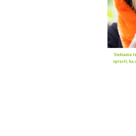
Siekiama t
spręsti, ką