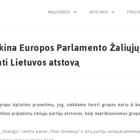
NAUJIENOS
APIE MUS
PRISI
eikina Europos Parlamento Žaliųjų
ti Lietuvos atstovą
rupė išplatino pranešimą, jog, siekdama turėti grupės narių iš k
būtinai pripažintų žaliųjų partijų atstovus, kaip nepriklausomus grup
 „Dialogo“, centro kairės „Tikiu Slovėnija“ ir kitų partijų europarlamenta