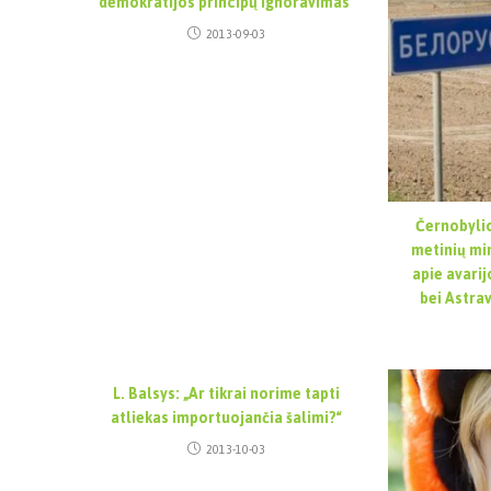
demokratijos principų ignoravimas“
2013-09-03
Černobylio
metinių mi
apie avari
bei Astra
L. Balsys: „Ar tikrai norime tapti
atliekas importuojančia šalimi?“
2013-10-03