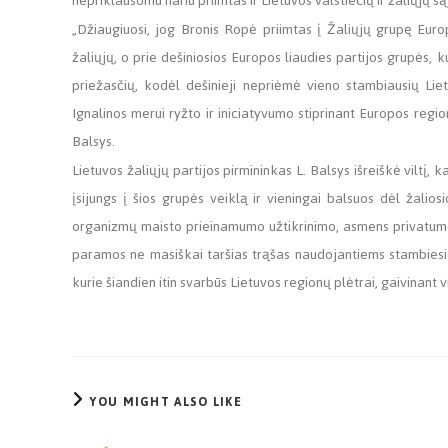
nepriklausomu nariu priimtas ir Lietuvos valstiečių ir žaliųjų 
„Džiaugiuosi, jog Bronis Ropė priimtas į Žaliųjų grupę Europ
žaliųjų, o prie dešiniosios Europos liaudies partijos grupės, 
priežasčių, kodėl dešinieji nepriėmė vieno stambiausių Li
Ignalinos merui ryžto ir iniciatyvumo stiprinant Europos regi
Balsys.
Lietuvos žaliųjų partijos pirmininkas L. Balsys išreiškė viltį
įsijungs į šios grupės veiklą ir vieningai balsuos dėl žalio
organizmų maisto prieinamumo užtikrinimo, asmens privatumo 
paramos ne masiškai taršias trąšas naudojantiems stambies
kurie šiandien itin svarbūs Lietuvos regionų plėtrai, gaivinant 
YOU MIGHT ALSO LIKE