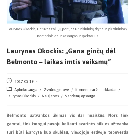
Laurynas Okockis, Lietuvos žaliųjų partijos Druskininkų skyriaus pirmininkas,
neetatinis aplinkosaugos inspektorius
Laurynas Okockis: „Gana ginčų dėl
Belmonto – laikas imtis veiksmų”
2017-05-19
Aplinkosauga
/
Gyvūnų gerovė
/
Komentarai žiniasklaidai
/
Laurynas Okockis
/
Naujienos
/
Vandenų apsauga
Belmonto užtvankos likimas vis dar neaiškus. Nors tiek
gamtai, tiek žmogui pavojų kelianti avarinės būklės užtvanka
turi būti išardyta kuo skubiau, viešojoje erdvėje tebeverda