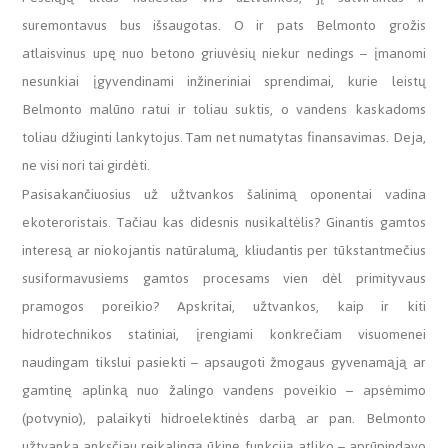
suremontavus bus išsaugotas. O ir pats Belmonto grožis
atlaisvinus upę nuo betono griuvėsių niekur nedings – įmanomi
nesunkiai įgyvendinami inžineriniai sprendimai, kurie leistų
Belmonto malūno ratui ir toliau suktis, o vandens kaskadoms
toliau džiuginti lankytojus. Tam net numatytas finansavimas. Deja,
ne visi nori tai girdėti.
Pasisakančiuosius už užtvankos šalinimą oponentai vadina
ekoteroristais. Tačiau kas didesnis nusikaltėlis? Ginantis gamtos
interesą ar niokojantis natūralumą, kliudantis per tūkstantmečius
susiformavusiems gamtos procesams vien dėl primityvaus
pramogos poreikio? Apskritai, užtvankos, kaip ir kiti
hidrotechnikos statiniai, įrengiami konkrečiam visuomenei
naudingam tikslui pasiekti – apsaugoti žmogaus gyvenamąją ar
gamtinę aplinką nuo žalingo vandens poveikio – apsėmimo
(potvynio), palaikyti hidroelektinės darbą ar pan. Belmonto
užtvanka anksčiau reikalingą ūkinę funkciją atliko – aprūpindavo