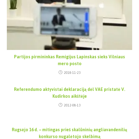
Partijos pirmininkas Remigijus Lapinskas sieks Vilniaus
mero posto
2018-11-23
Referendumo aktyvistai deklaraciją dėl VAE pristatė V.
Kudirkos aikštėje
2012-08-13
Rugsėjo 16 d. – mitingas prieš skalūninių angliavandenilių
konkurso nugalėtojo skelbimą