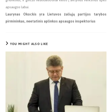
griuvėsius, ir ginčus neatidėliotinai keisti į aktyvius veiksmus upės
apsaugos labui.
Laurynas Okockis yra Lietuvos žaliųjų partijos tarybos
pirmininkas, neetatinis aplinkos apsaugos inspektorius
YOU MIGHT ALSO LIKE