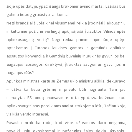
šioje upės dalyje, ypač išaugs brakonieriavimo mastai. Lašišas bus
galima tiesiog graibstyti rankomis.
Negi brandžiai šiuolaikinei visuomenei reikia įrodinėti į ekologiniu
ir kultūriniu požiūriu vertingų upių sąrašą įtrauktos Vilnios upės
aplinkosauginę vertę? Negi reikia priminti apie šioje upėje
aptinkamas į Europos laukinės gamtos ir gamtinės aplinkos
apsaugos konvenciją ir Gamtinių buveinių ir laukinės gyvūnijos bei
augalijos apsaugos direktyvą įtrauktas saugomas gyvūnijos ir
augalijos rūšis?
Aplinkos ministras kartu su Žemės ūkio ministru aiškiai deklaravo
– užtvanka kelia grėsmę ir privalo būti nugriauta. Tam jau
numatytas ES fondų finansavimas, o tai ypač svarbu žinant, kad
aplinkosauginiams poreikiams nuolat stokojama lėšų. Tačiau koją
vis kiša verslo interesai.
Pasaulio praktika rodo, kad visos užtvankos daro neigiamą
poveikį upių ekosistemai ir pažangios šalys siekia užtvankų