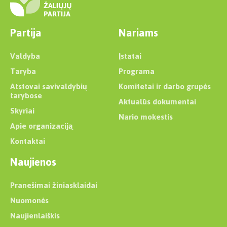
Partija
Nariams
Valdyba
Įstatai
Taryba
Programa
Atstovai savivaldybių
Komitetai ir darbo grupės
tarybose
Aktualūs dokumentai
Skyriai
Nario mokestis
Apie organizaciją
Kontaktai
Naujienos
Pranešimai žiniasklaidai
Nuomonės
Naujienlaiškis