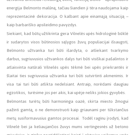
energija Belmonto malūną, tačiau šiandien ji tėra naudojama kaip
reprezentacinė dekoracija. O kalbant apie einamąją situaciją –
kaip barbariško apsileidimo pavyzdys.
Siekiant, kad būtų užtikrinta gera Vilnelės upės hidrologinė būklė
ir sudarytos visos būtinosios sąlygos žuvų populiacijai išsaugoti,
Belmonto užtvanka turi būti išardyta, o atliekant tvarkymo
darbus, sugriuvusios užtvankos dalys turi būti visiškai pašalintos ir
atlaisvinta natūrali Vilnelės upės tėkmė bei upės priekrantės ir
šlaitai ties sugriuvusia užtvanka turi būti sutvirtinti akmenimis. Ir
visa tai turi būti atlikta nedelsiant. Antraip, norėdami daugiau
egzotikos, turėsime jos per akis, kai upėje neliks jokios gyvybės.
Belmontas turėtų būti harmoninga oazė, skirta miesto žmogui
pažinti gamtą, o ne demonstruoti kaip griaunami per tūkstančius
metų susiformavusius gamtos procesai. Todėl raginu įrodyti, kad
Vilnelė bei ja keliaujančios žuvys mums vertingesnės už betono