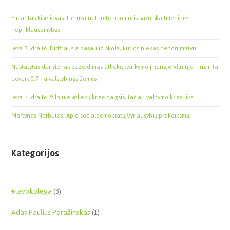
Eimantas Kiseliovas. Lietuva neturėtų nuomotis savo skaitmeninės
nepriklausomybės
Ieva Budraitė. Didžiausia pasaulio skola, kurios niekas nenori matyti
Nustatytas dar vienas pažeidimas atliekų tvarkymo įmonėje Vilniuje – užimta
beveik 0,7 ha valstybinės žemės
Ieva Budraitė. Vilniuje atliekų krizė baigsis, tačiau valdymo krizė liks.
Martynas Norbutas. Apie socialdemokratų Vyriausybių prakeiksmą
Kategorijos
#tavokolega
(3)
Adas Paulius Paražinskas
(1)