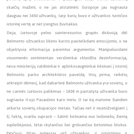
skaičių mažinti, o ne jas atstatinėti. Europoje jau nugriauta
daugiau nei 3450 užtvankų, tarp kurių buvo ir užtvankos turinčios
istorinę vertę ar net įrengtus žuvitakius.
Deja, Lietuvoje pelnu suinteresuotos grupės diskusiją dėl
Belmonto užtvankos likimo kursto pasitelkdami emocijomis, o ne
objektyvia informacija paremtus argumentus. Manipuliuodami
visuomenės sentimentais verslininkai skleidžia dezinformaciją,
neva ministerijų valdininkai ir aplinkosaugininkai kėsinasi į istorinį
Belmonto parko architektūros paveldą. Visų pirma, reikėtų
atkreipti dėmesį, kad dabartinė Belmonto užtvanka yra sovietų, o
ne carinės Lietuvos palikimas – 1838 m pastatyta užtvanka buvo
sugriauta II-ojo Pasaulinio karo metu. O tai ką matome šiandien
atkurta sovietų okupacijos metais. Tačiau net ir neatsižvelgiant į
šį faktą, svarbu suprasti – šalinti ketinama nuo ledonešių žiemą
supleišėjusius, lėtai skylančius bei griūvančius betoninius blokus.
Pėsčiųjų tiltas nutiestas virš užtvankos, jį sutvirtintus ir