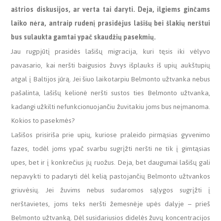
aštrios diskusijos, ar verta tai daryti. Deja, ilgiems ginčams
laiko nėra, antraip rudenį prasidėjus lašišų bei šlakių nerštui
bus sulaukta gamtai ypač skaudžių pasekmių.
Jau rugpjūtį prasidės lašišų migracija, kuri tęsis iki vėlyvo
pavasario, kai neršti baigusios žuvys išplauks iš upių aukštupių
atgal į Baltijos jūrą. Jei šiuo laikotarpiu Belmonto užtvanka nebus
pašalinta, lašišų kelionė neršti sustos ties Belmonto užtvanka,
kadangi užkilti nefunkcionuojančiu žuvitakiu joms bus neįmanoma.
Kokios to pasekmės?
Lašišos prisiriša prie upių, kuriose praleido pirmąsias gyvenimo
fazes, todėl joms ypač svarbu sugrįžti neršti ne tik į gimtąsias
upes, bet ir į konkrečius jų ruožus. Deja, bet daugumai lašišų gali
nepavykti to padaryti dėl kelią pastojančių Belmonto užtvankos
griuvėsių. Jei žuvims nebus sudaromos sąlygos sugrįžti į
nerštavietes, joms teks neršti žemesnėje upės dalyje – prieš
Belmonto užtvanką. Dėl susidariusios didelės žuvų koncentracijos