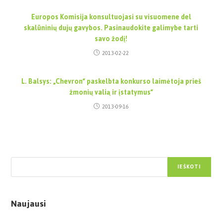
Europos Komisija konsultuojasi su visuomene del
skalūninių dujų gavybos. Pasinaudokite galimybe tarti
savo žodį!
2013-02-22
L. Balsys: „Chevron“ paskelbta konkurso laimėtoja prieš
žmonių valią ir įstatymus“
2013-09-16
Paieška
IEŠKOTI
Naujausi