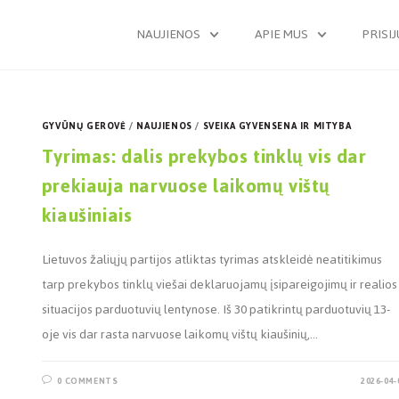
NAUJIENOS
APIE MUS
PRISI
GYVŪNŲ GEROVĖ
/
NAUJIENOS
/
SVEIKA GYVENSENA IR MITYBA
Tyrimas: dalis prekybos tinklų vis dar
prekiauja narvuose laikomų vištų
kiaušiniais
Lietuvos žaliųjų partijos atliktas tyrimas atskleidė neatitikimus
tarp prekybos tinklų viešai deklaruojamų įsipareigojimų ir realios
situacijos parduotuvių lentynose. Iš 30 patikrintų parduotuvių 13-
oje vis dar rasta narvuose laikomų vištų kiaušinių,…
0 COMMENTS
2026-04-