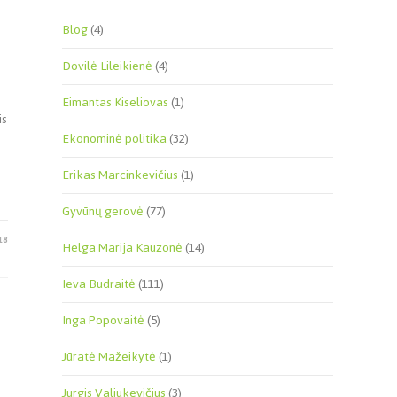
Blog
(4)
Dovilė Lileikienė
(4)
Eimantas Kiseliovas
(1)
is
Ekonominė politika
(32)
Erikas Marcinkevičius
(1)
Gyvūnų gerovė
(77)
18
Helga Marija Kauzonė
(14)
Ieva Budraitė
(111)
Inga Popovaitė
(5)
Jūratė Mažeikytė
(1)
Jurgis Valiukevičius
(3)