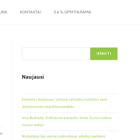
JUNK
KONTAKTAI
0.6 % GPM PARAMA
Paieška
IEŠKOTI
Naujausi
Eimantas Kiseliovas. Lietuva neturėtų nuomotis savo
skaitmeninės nepriklausomybės
Ieva Budraitė. Didžiausia pasaulio skola, kurios niekas
nenori matyti
04
Nustatytas dar vienas pažeidimas atliekų tvarkymo