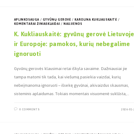
APLINKOSAUGA
/
GYVŪNŲ GEROVĖ
/
KAROLINA KUKLIAUSKAITĖ
/
KOMENTARAI ŽINIASKLAIDAI
/
NAUJIENOS
K. Kukliauskaitė: gyvūnų gerovė Lietuvoj
ir Europoje: pamokos, kurių nebegalime
ignoruoti
Gyvūnų gerovės klausimai retai iškyla savaime. Dažniausiai jie
tampa matomi tik tada, kai viešumą pasiekia vaizdai, kurių
nebeįmanoma ignoruoti – išsekę gyvūnai, akivaizdus skausmas,
sisteminis aplaidumas. Tokiais momentais visuomenė suklūsta,…
0 COMMENTS
2026-01-