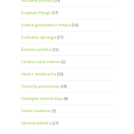
Socialinė politika
(35)
Svajūnas Plungė
(37)
Sveika gyvensena ir mityba
(10)
Sveikatos apsauga
(27)
Švietimo politika
(21)
Tarybos nario interviu
(1)
Teisė ir teisėtvarka
(30)
Teritorijų planavimas
(28)
Tiesioginė demokratija
(8)
Tomas Saulėnas
(3)
Užsienio politika
(27)