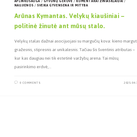
APLINKOSAUGA
/
GYVŪNŲ GEROVĖ
/
KOMENTARAI ŽINIASKLAIDAI
/
NAUJIENOS
/
SVEIKA GYVENSENA IR MITYBA
Arūnas Kymantas. Velykų kiaušiniai –
politinė žinutė ant mūsų stalo.
Velykų stalas dažnai asocijuojasi su margučių kova: kieno margut
gražesnis, stipresnis ar unikalesnis. Tačiau šis šventinis atributas –
kur kas daugiau nei tik estetinė varžybų arena. Tai mūsų
pasirinkimo erdvė,…
0 COMMENTS
2025-04-