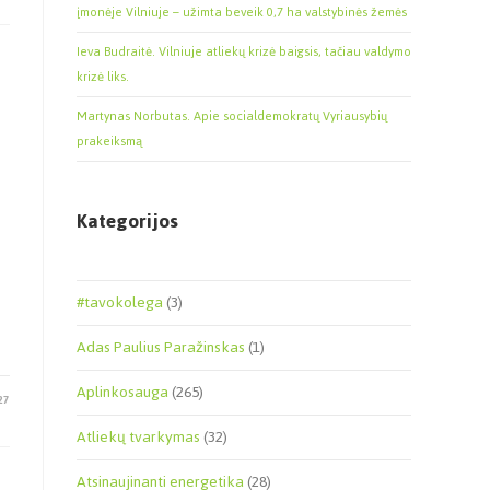
įmonėje Vilniuje – užimta beveik 0,7 ha valstybinės žemės
Ieva Budraitė. Vilniuje atliekų krizė baigsis, tačiau valdymo
krizė liks.
e
Martynas Norbutas. Apie socialdemokratų Vyriausybių
prakeiksmą
Kategorijos
#tavokolega
(3)
Adas Paulius Paražinskas
(1)
Aplinkosauga
(265)
27
Atliekų tvarkymas
(32)
Atsinaujinanti energetika
(28)