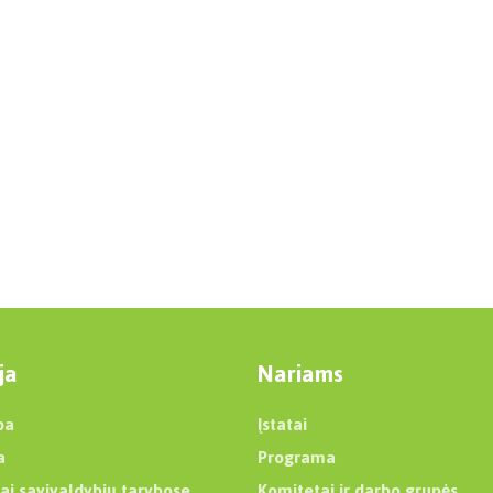
ja
Nariams
ba
Įstatai
a
Programa
ai savivaldybių tarybose
Komitetai ir darbo grupės