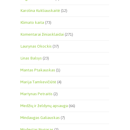
Karolina Kukliauskaitė
(12)
Klimato kaita
(73)
Komentarai žiniasklaidai
(271)
Laurynas Okockis
(37)
Linas Balsys
(23)
Mantas Ptakauskas
(1)
Marija Tamkevičiūtė
(4)
Martynas Petraitis
(2)
Medžių ir želdynų apsauga
(66)
Mindaugas Galiauskas
(7)
Modestas Nugaras
(2)