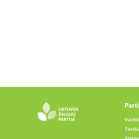
Parti
Valdy
Taryb
Atstov