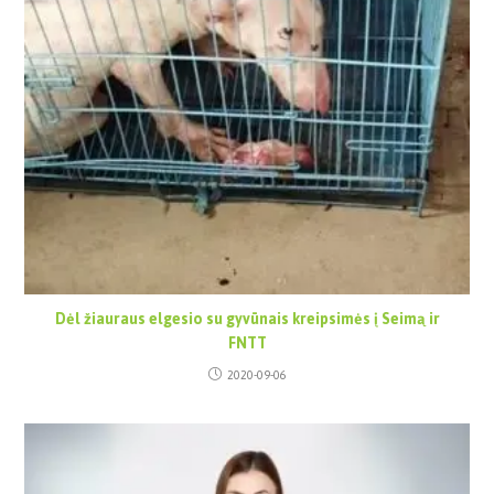
Dėl žiauraus elgesio su gyvūnais kreipsimės į Seimą ir
FNTT
2020-09-06