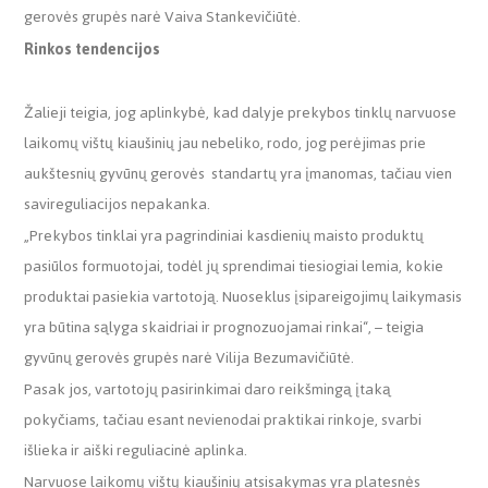
gerovės grupės narė Vaiva Stankevičiūtė.
Rinkos tendencijos
Žalieji teigia, jog aplinkybė, kad dalyje prekybos tinklų narvuose
laikomų vištų kiaušinių jau nebeliko, rodo, jog perėjimas prie
aukštesnių gyvūnų gerovės standartų yra įmanomas, tačiau vien
savireguliacijos nepakanka.
„Prekybos tinklai yra pagrindiniai kasdienių maisto produktų
pasiūlos formuotojai, todėl jų sprendimai tiesiogiai lemia, kokie
produktai pasiekia vartotoją. Nuoseklus įsipareigojimų laikymasis
yra būtina sąlyga skaidriai ir prognozuojamai rinkai“, – teigia
gyvūnų gerovės grupės narė Vilija Bezumavičiūtė.
Pasak jos, vartotojų pasirinkimai daro reikšmingą įtaką
pokyčiams, tačiau esant nevienodai praktikai rinkoje, svarbi
išlieka ir aiški reguliacinė aplinka.
Narvuose laikomų vištų kiaušinių atsisakymas yra platesnės