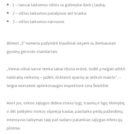
1 – laisvai laikomos vištos su galimybe išeiti į lauką;
2 – vištos laikomos patalpose ant kraiko;
3 – vištos laikomos narvuose.
Būtent „3“ numeriu pažymėti kiaušiniai siejami su žemiausiais
gyvūnų gerovės standartais.
„Vienai vištai narve tenka labai ribota erdvė, todėl ji negali atlikti
natūralių veiksmų – judėti, išskleisti sparnų ar ieškoti maisto“, –
teigia neetatinė aplinkosaugos inspektorė Lina Šniukštė.
Anot jos, tokios sąlygos didina streso lygį, traumų ir ligų tikimybę,
o dėl judėjimo stokos silpnėja kaulai, pasitaiko pėdų pažeidimų.
Intensyvus laikymas taip pat sudaro palankias sąlygas infekcijų
plitimui.