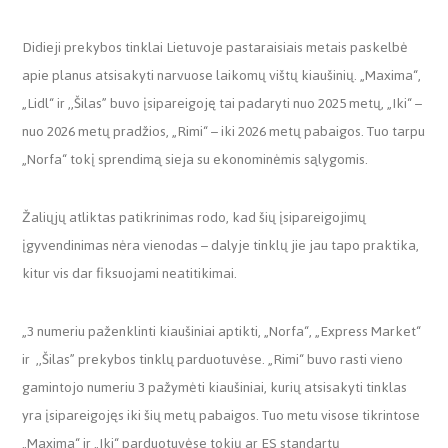
Didieji prekybos tinklai Lietuvoje pastaraisiais metais paskelbė
apie planus atsisakyti narvuose laikomų vištų kiaušinių. „Maxima“,
„Lidl“ ir ,,Šilas” buvo įsipareigoję tai padaryti nuo 2025 metų, „Iki“ –
nuo 2026 metų pradžios, „Rimi“ – iki 2026 metų pabaigos. Tuo tarpu
„Norfa“ tokį sprendimą sieja su ekonominėmis sąlygomis.
Žaliųjų atliktas patikrinimas rodo, kad šių įsipareigojimų
įgyvendinimas nėra vienodas – dalyje tinklų jie jau tapo praktika,
kitur vis dar fiksuojami neatitikimai.
„3 numeriu paženklinti kiaušiniai aptikti, „Norfa“, „Express Market“
ir ,,Šilas” prekybos tinklų parduotuvėse. „Rimi“ buvo rasti vieno
gamintojo numeriu 3 pažymėti kiaušiniai, kurių atsisakyti tinklas
yra įsipareigojęs iki šių metų pabaigos. Tuo metu visose tikrintose
„Maxima“ ir „Iki“ parduotuvėse tokių ar ES standartų