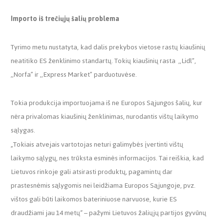
Importo iš trečiųjų šalių problema
Tyrimo metu nustatyta, kad dalis prekybos vietose rastų kiaušinių
neatitiko ES ženklinimo standartų. Tokių kiaušinių rasta ,,Lidl”,
,,Norfa” ir ,,Express Market” parduotuvėse.
Tokia produkcija importuojama iš ne Europos Sąjungos šalių, kur
nėra privalomas kiaušinių ženklinimas, nurodantis vištų laikymo
sąlygas.
„Tokiais atvejais vartotojas neturi galimybės įvertinti vištų
laikymo sąlygų, nes trūksta esminės informacijos. Tai reiškia, kad
Lietuvos rinkoje gali atsirasti produktų, pagamintų dar
prastesnėmis sąlygomis nei leidžiama Europos Sąjungoje, pvz.
vištos gali būti laikomos bateriniuose narvuose, kurie ES
draudžiami jau 14 metų“ – pažymi Lietuvos žaliųjų partijos gyvūnų