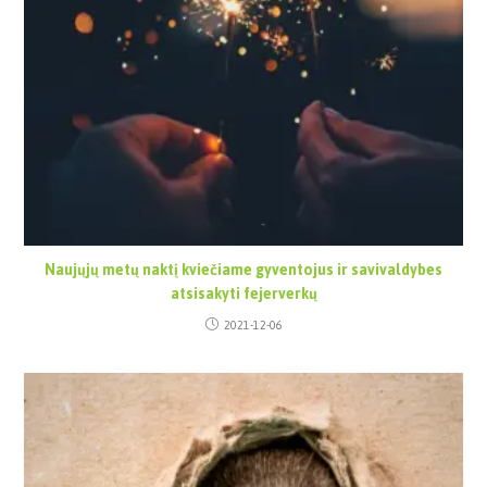
Naujųjų metų naktį kviečiame gyventojus ir savivaldybes
atsisakyti fejerverkų
2021-12-06