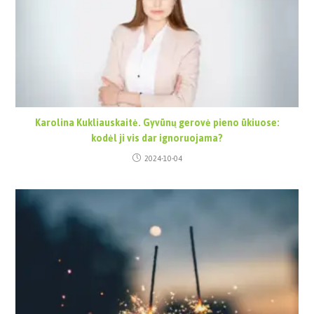
Karolina Kukliauskaitė. Gyvūnų gerovė pieno ūkiuose:
kodėl ji vis dar ignoruojama?
2024-10-04