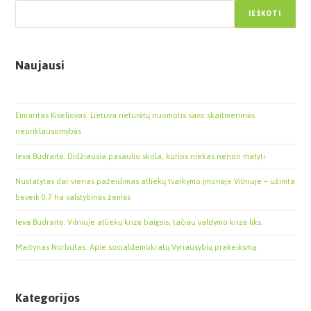
IEŠKOTI
Naujausi
Eimantas Kiseliovas. Lietuva neturėtų nuomotis savo skaitmeninės
nepriklausomybės
Ieva Budraitė. Didžiausia pasaulio skola, kurios niekas nenori matyti
Nustatytas dar vienas pažeidimas atliekų tvarkymo įmonėje Vilniuje – užimta
beveik 0,7 ha valstybinės žemės
Ieva Budraitė. Vilniuje atliekų krizė baigsis, tačiau valdymo krizė liks.
Martynas Norbutas. Apie socialdemokratų Vyriausybių prakeiksmą
Kategorijos