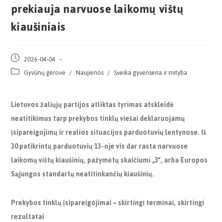
prekiauja narvuose laikomų vištų
kiaušiniais
2026-04-04
Gyvūnų gerovė
/
Naujienos
/
Sveika gyvensena ir mityba
Lietuvos žaliųjų partijos atliktas tyrimas atskleidė
neatitikimus tarp prekybos tinklų viešai deklaruojamų
įsipareigojimų ir realios situacijos parduotuvių lentynose. Iš
30 patikrintų parduotuvių 13-oje vis dar rasta narvuose
laikomų vištų kiaušinių, pažymėtų skaičiumi „3“, arba Europos
Sąjungos standartų neatitinkančių kiaušinių.
Prekybos tinklų įsipareigojimai – skirtingi terminai, skirtingi
rezultatai