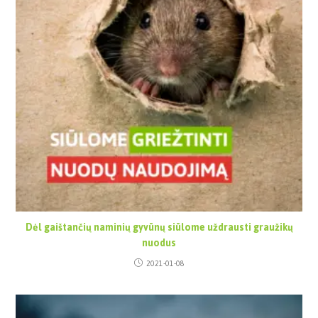
Dėl gaištančių naminių gyvūnų siūlome uždrausti graužikų
nuodus
2021-01-08