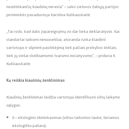
neatitinkančių kiaušinių nerasta“ – sako Lietuvos žaliųjų partijos
pirmininkės pavaduotoja Karolina Kulikauskaitė.
„Tai rodo, kad dalis įsipareigojimų vis dar lieka deklaratyvūs. Kai
standartai taikomi nenuosekliai, atsiranda rizika klaidinti
vartotojus ir silpninti pasitikėjimą tiek pačiais prekybos tinklais,
tiek jų viešai skelbiamomis tvarumo iniciatyvomis“, – priduria K.
Kukliauskaitė.
Ką reiškia kiaušinių ženklinimas
Kiaušinių ženklinimas leidžia vartotojui identifikuoti vištų laikymo
sąlygas:
0 – ekologinis ūkininkavimas (vištos laikomos lauke, šeriamos
ekologišku pašaru);