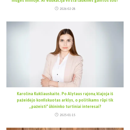
mugės minioje. Ar edukacija virsta laukinės gamtos šou?
2026-02-28
Karolina Kukliauskaitė. Po Alytaus rajoną klajoja iš
pažeidėjo konfiskuotas arklys, o politikams rūpi tik
,,pažeisti” ūkininko turtiniai interesai?
2025-01-15