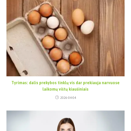
Tyrimas: dalis prekybos tinklų vis dar prekiauja narvuose
laikomų vištų kiaušiniais
2026-04-04