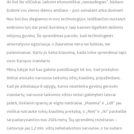
Iki šiol šie viščiukai, laikomi ekonomiškai „nenaudingais“, būdavo
žudomi vos vienos dienos amžiaus – juos sumalant arba dusinant.
Nuo šiol bus diegiamos in-ovo technologijos, leidžiančios nustatyti
embriono lytį dar prieš išsiritimą ir taip kasmet išgelbėti dešimtis
milijonų gyvūnų. Šis sprendimas parodo, kad technologinės
alternatyvos egzistuoja, o žiaurumas nėra nei būtinas, nei
pateisinamas. Kartu jis kelia klausimą, kada tokie sprendimai taps
visos Europos standartu.
Mūsų šalyje kol kas galime pasidžiaugti tik tuo, kad prekybos
tinklai atsisako narvuose laikomų vištų kiaušinių, pripažindami,
kad jie atkeliauja iš sąlygų, kurios neatitinka gyvūnų gerovės
standartų: narvuose laikomos vištos neturi galimybės laisvai
judėti, išskleisti sparnų ar elgtis natūraliai. „Maxima“ ir „Lidl“ jau
visiškai nutraukė tokių kiaušinių prekybą, o „Rimi“ ir „Iki“ paskelbė
tai padarysiančios nuo 2026 metų. Šių sprendimų rezultatas –
Lietuvoje jau 1,2 mln. vištų nebelaikomos narvuose, o tai sudaro