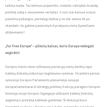
laikina mada. Tai lakmuso popierėlis, rodantis valstybės brandą,
politinę valią ir visuomenės vertybes. Ir nors kai kuriose srityse
pasiekta pažangos, pernelyg dažnai ji vis dar ateina tik po
skandalo. Ko galime pasimokyti iš praėjusių metų šiųmečiams
uždaviniams?
„Fur Free Europe“ – piliečių balsas, kurio Europa nebegali
negirdėti
Europos mastu vienu ryškiausių pastarųjų metų ženklų tapo
kailinių žvėrelių industrijos legitimumo nykimas. Strasbūre pernai
vykusioje Europos Parlamento plenarinėje sesijoje
europarlamentarai iš skirtingų politinių frakcijų paragino Europos
Komisiją visoje Europos Sąjungoje uždrausti kailinių žvėrelių
auginimą ir prekybą kailiniais gaminiais. Ši diskusija buvo
tiesioginė reakcija į daugiau nei 1,5 mln. europiečių palaikytą