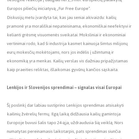
Europos piliečių iniciatyvą „Fur Free Europe“.
Diskusijų metu įvardyta tai, kas jau seniai akivaizdu: kailių
pramonė yra morališkai nepateisinama, ekonomiškai neefektyvi ir
kelianti grėsmę visuomenės sveikatai. Moksliniai ir ekonominiai
vertinimai rodo, kad ši industrija kasmet kainuoja šimtus milijonų
eurų mokesčių mokėtojams, nors jos indėlis į užimtumą ir
ekonomiką yra menkas. Kailių verslas vis dažniau pripažįstamas
kaip praeities reliktas, išlaikomas gyvūnų kančios sąskaita.
Lenkijos ir Slovėnijos sprendimai – signalas visai Europai
Šį poslinkį dar labiau sustiprino Lenkijos sprendimas atsisakyti
kailinių žvėrelių fermų. Ilgą laiką didžiausia kailių gamintoja
Europoje buvusi šalis tapo 24-ąja, uždraudusia šią veiklą. Nors
numatytas pereinamasis laikotarpis, pats sprendimas siunčia