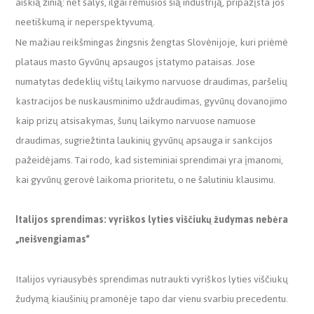
aiškią žinią: net šalys, ilgai rėmusios šią industriją, pripažįsta jos
neetiškumą ir neperspektyvumą.
Ne mažiau reikšmingas žingsnis žengtas Slovėnijoje, kuri priėmė
plataus masto Gyvūnų apsaugos įstatymo pataisas. Jose
numatytas dedeklių vištų laikymo narvuose draudimas, paršelių
kastracijos be nuskausminimo uždraudimas, gyvūnų dovanojimo
kaip prizų atsisakymas, šunų laikymo narvuose namuose
draudimas, sugriežtinta laukinių gyvūnų apsauga ir sankcijos
pažeidėjams. Tai rodo, kad sisteminiai sprendimai yra įmanomi,
kai gyvūnų gerovė laikoma prioritetu, o ne šalutiniu klausimu.
Italijos sprendimas: vyriškos lyties viščiukų žudymas nebėra
„neišvengiamas“
Italijos vyriausybės sprendimas nutraukti vyriškos lyties viščiukų
žudymą kiaušinių pramonėje tapo dar vienu svarbiu precedentu.