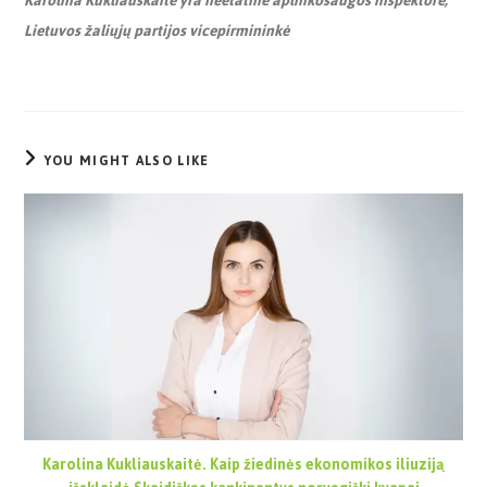
Karolina Kukliauskaitė yra neetatinė aplinkosaugos inspektorė,
Lietuvos žaliųjų partijos vicepirmininkė
YOU MIGHT ALSO LIKE
Karolina Kukliauskaitė. Kaip žiedinės ekonomikos iliuziją