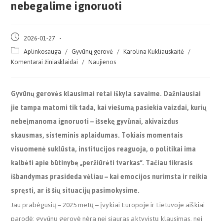
nebegalime ignoruoti
2026-01-27
Aplinkosauga
/
Gyvūnų gerovė
/
Karolina Kukliauskaitė
/
Komentarai žiniasklaidai
/
Naujienos
Gyvūnų gerovės klausimai retai iškyla savaime. Dažniausiai
jie tampa matomi tik tada, kai viešumą pasiekia vaizdai, kurių
nebeįmanoma ignoruoti – išsekę gyvūnai, akivaizdus
skausmas, sisteminis aplaidumas. Tokiais momentais
visuomenė suklūsta, institucijos reaguoja, o politikai ima
kalbėti apie būtinybę „peržiūrėti tvarkas“. Tačiau tikrasis
išbandymas prasideda vėliau – kai emocijos nurimsta ir reikia
spręsti, ar iš šių situacijų pasimokysime.
Jau prabėgusių – 2025 metų – įvykiai Europoje ir Lietuvoje aiškiai
parodė: gyvūnų gerovė nėra nei siauras aktyvistų klausimas, nei