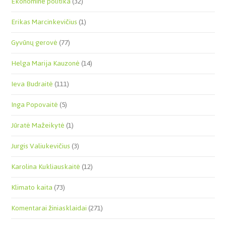
Ekonominė politika
(32)
Erikas Marcinkevičius
(1)
Gyvūnų gerovė
(77)
Helga Marija Kauzonė
(14)
Ieva Budraitė
(111)
Inga Popovaitė
(5)
Jūratė Mažeikytė
(1)
Jurgis Valiukevičius
(3)
Karolina Kukliauskaitė
(12)
Klimato kaita
(73)
Komentarai žiniasklaidai
(271)