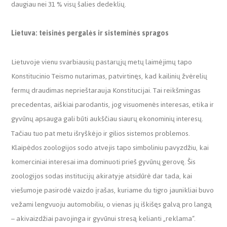
daugiau nei 31 % visų šalies dedeklių.
Lietuva: teisinės pergalės ir sisteminės spragos
Lietuvoje vienu svarbiausių pastarųjų metų laimėjimų tapo
Konstitucinio Teismo nutarimas, patvirtinęs, kad kailinių žvėrelių
fermų draudimas neprieštarauja Konstitucijai. Tai reikšmingas
precedentas, aiškiai parodantis, jog visuomenės interesas, etika ir
gyvūnų apsauga gali būti aukščiau siaurų ekonominių interesų.
Tačiau tuo pat metu išryškėjo ir gilios sistemos problemos.
Klaipėdos zoologijos sodo atvejis tapo simboliniu pavyzdžiu, kai
komerciniai interesai ima dominuoti prieš gyvūnų gerovę. Šis
zoologijos sodas institucijų akiratyje atsidūrė dar tada, kai
viešumoje pasirodė vaizdo įrašas, kuriame du tigro jaunikliai buvo
vežami lengvuoju automobiliu, o vienas jų iškišęs galvą pro langą
– akivaizdžiai pavojinga ir gyvūnui stresą kelianti „reklama“.