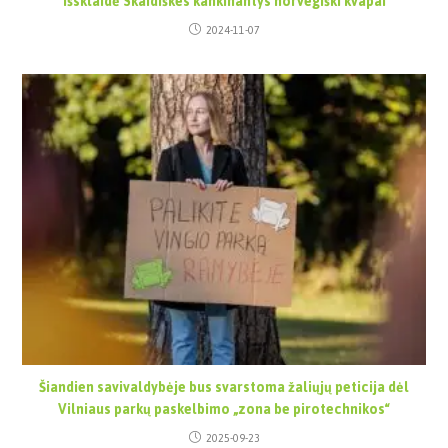
išsklaidė Skaidiškes kankinantys norvegiški kvapai
2024-11-07
Šiandien savivaldybėje bus svarstoma žaliųjų peticija dėl
Vilniaus parkų paskelbimo „zona be pirotechnikos“
2025-09-23