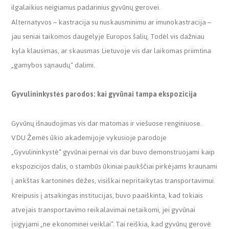
ilgalaikius neigiamus padarinius gyvūnų gerovei.
Alternatyvos – kastracija su nuskausminimu ar imunokastracija –
jau seniai taikomos daugelyje Europos šalių. Todėl vis dažniau
kyla klausimas, ar skausmas Lietuvoje vis dar laikomas priimtina
„gamybos sąnaudų“ dalimi.
Gyvulininkystės parodos: kai gyvūnai tampa ekspozicija
Gyvūnų išnaudojimas vis dar matomas ir viešuose renginiuose.
VDU Žemės ūkio akademijoje vykusioje parodoje
„Gyvulininkystė“ gyvūnai pernai vis dar buvo demonstruojami kaip
ekspozicijos dalis, o stambūs ūkiniai paukščiai pirkėjams kraunami
į ankštas kartonines dėžes, visiškai nepritaikytas transportavimui.
Kreipusis į atsakingas institucijas, buvo paaiškinta, kad tokiais
atvejais transportavimo reikalavimai netaikomi, jei gyvūnai
įsigyjami „ne ekonominei veiklai“. Tai reiškia, kad gyvūnų gerovė