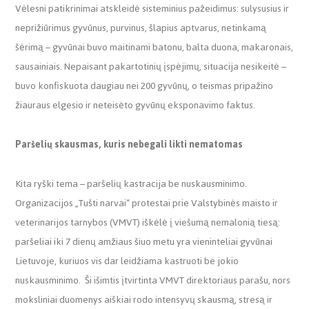
Vėlesni patikrinimai atskleidė sisteminius pažeidimus: sulysusius ir
neprižiūrimus gyvūnus, purvinus, šlapius aptvarus, netinkamą
šėrimą – gyvūnai buvo maitinami batonu, balta duona, makaronais,
sausainiais. Nepaisant pakartotinių įspėjimų, situacija nesikeitė –
buvo konfiskuota daugiau nei 200 gyvūnų, o teismas pripažino
žiauraus elgesio ir neteisėto gyvūnų eksponavimo faktus.
Paršelių skausmas, kuris nebegali likti nematomas
Kita ryški tema – paršelių kastracija be nuskausminimo.
Organizacijos „Tušti narvai“ protestai prie Valstybinės maisto ir
veterinarijos tarnybos (VMVT) iškėlė į viešumą nemalonią tiesą:
paršeliai iki 7 dienų amžiaus šiuo metu yra vieninteliai gyvūnai
Lietuvoje, kuriuos vis dar leidžiama kastruoti be jokio
nuskausminimo. Ši išimtis įtvirtinta VMVT direktoriaus parašu, nors
moksliniai duomenys aiškiai rodo intensyvų skausmą, stresą ir