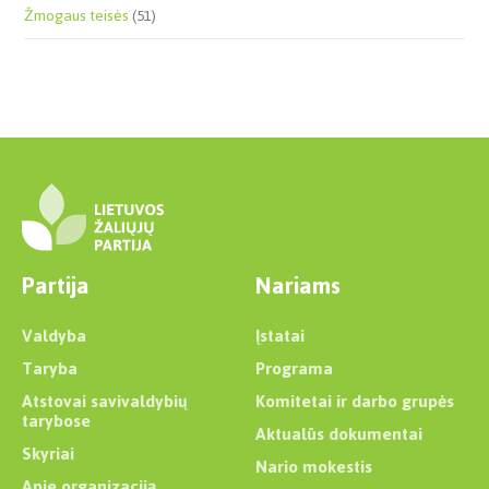
Žmogaus teisės
(51)
Partija
Nariams
Valdyba
Įstatai
Taryba
Programa
Atstovai savivaldybių
Komitetai ir darbo grupės
tarybose
Aktualūs dokumentai
Skyriai
Nario mokestis
Apie organizaciją