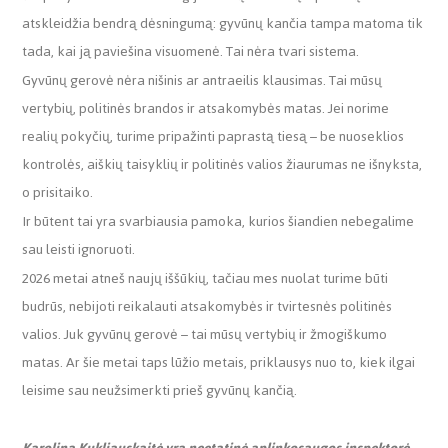
atskleidžia bendrą dėsningumą: gyvūnų kančia tampa matoma tik
tada, kai ją paviešina visuomenė. Tai nėra tvari sistema.
Gyvūnų gerovė nėra nišinis ar antraeilis klausimas. Tai mūsų
vertybių, politinės brandos ir atsakomybės matas. Jei norime
realių pokyčių, turime pripažinti paprastą tiesą – be nuoseklios
kontrolės, aiškių taisyklių ir politinės valios žiaurumas ne išnyksta,
o prisitaiko.
Ir būtent tai yra svarbiausia pamoka, kurios šiandien nebegalime
sau leisti ignoruoti.
2026 metai atneš naujų iššūkių, tačiau mes nuolat turime būti
budrūs, nebijoti reikalauti atsakomybės ir tvirtesnės politinės
valios. Juk gyvūnų gerovė – tai mūsų vertybių ir žmogiškumo
matas. Ar šie metai taps lūžio metais, priklausys nuo to, kiek ilgai
leisime sau neužsimerkti prieš gyvūnų kančią.