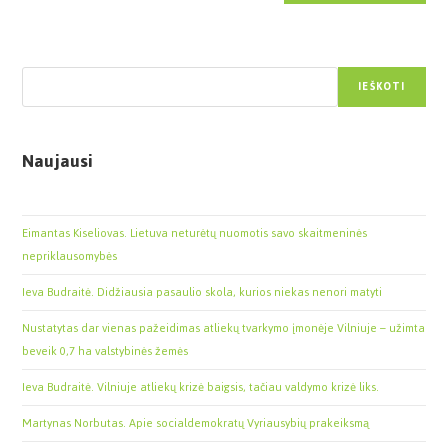
Paieška
IEŠKOTI
Naujausi
Eimantas Kiseliovas. Lietuva neturėtų nuomotis savo skaitmeninės
nepriklausomybės
Ieva Budraitė. Didžiausia pasaulio skola, kurios niekas nenori matyti
Nustatytas dar vienas pažeidimas atliekų tvarkymo įmonėje Vilniuje – užimta
beveik 0,7 ha valstybinės žemės
Ieva Budraitė. Vilniuje atliekų krizė baigsis, tačiau valdymo krizė liks.
Martynas Norbutas. Apie socialdemokratų Vyriausybių prakeiksmą