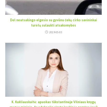
Dėl neatsakingo elgesio su gyvūnu čekų cirko savininkai
turėtų sulaukti atsakomybės
2019-05-03
K. Kukliauskaitė: apuokas tūkstantinėje Vilniaus knygų