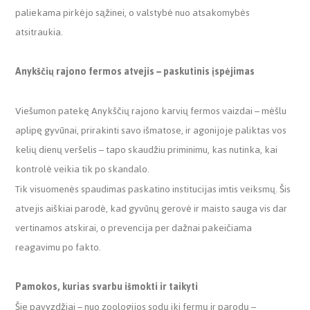
paliekama pirkėjo sąžinei, o valstybė nuo atsakomybės
atsitraukia.
Anykščių rajono fermos atvejis – paskutinis įspėjimas
Viešumon patekę Anykščių rajono karvių fermos vaizdai – mėšlu
aplipę gyvūnai, prirakinti savo išmatose, ir agonijoje paliktas vos
kelių dienų veršelis – tapo skaudžiu priminimu, kas nutinka, kai
kontrolė veikia tik po skandalo.
Tik visuomenės spaudimas paskatino institucijas imtis veiksmų. Šis
atvejis aiškiai parodė, kad gyvūnų gerovė ir maisto sauga vis dar
vertinamos atskirai, o prevencija per dažnai pakeičiama
reagavimu po fakto.
Pamokos, kurias svarbu išmokti ir taikyti
Šie pavyzdžiai – nuo zoologijos sodų iki fermų ir parodų –