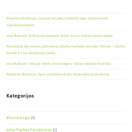
Eimantas Kiseliovas. Lietuva neturėtų nuomotis savo skaitmeninės
nepriklausomybės
Ieva Budraitė. Didžiausia pasaulio skola, kurios niekas nenori matyti
Nustatytas dar vienas pažeidimas atliekų tvarkymo įmonėje Vilniuje – užimta
beveik 0,7 ha valstybinės žemės
Ieva Budraitė. Vilniuje atliekų krizė baigsis, tačiau valdymo krizė liks.
Martynas Norbutas. Apie socialdemokratų Vyriausybių prakeiksmą
Kategorijos
#tavokolega
(3)
Adas Paulius Paražinskas
(1)