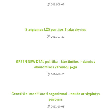
2012-08-07
Steigiamas LŽS partijos Trakų skyrius
2011-07-20
GREEN NEW DEAL politika – klestinčios ir darnios
ekonomikos varomoji jėga
2010-10-20
Genetiškai modifikuoti organizmai – nauda ar slypintys
pavojai?
2011-10-08