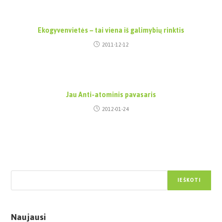
Ekogyvenvietės – tai viena iš galimybių rinktis
2011-12-12
Jau Anti-atominis pavasaris
2012-01-24
Paieška
IEŠKOTI
Naujausi