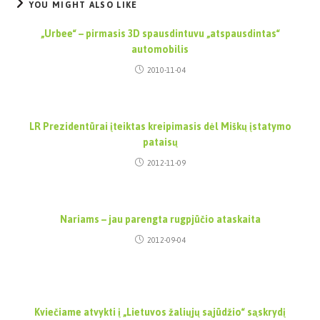
YOU MIGHT ALSO LIKE
„Urbee“ – pirmasis 3D spausdintuvu „atspausdintas“
automobilis
2010-11-04
LR Prezidentūrai įteiktas kreipimasis dėl Miškų įstatymo
pataisų
2012-11-09
Nariams – jau parengta rugpjūčio ataskaita
2012-09-04
Kviečiame atvykti į „Lietuvos žaliųjų sąjūdžio“ sąskrydį