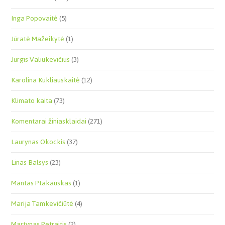
Inga Popovaitė
(5)
Jūratė Mažeikytė
(1)
Jurgis Valiukevičius
(3)
Karolina Kukliauskaitė
(12)
Klimato kaita
(73)
Komentarai žiniasklaidai
(271)
Laurynas Okockis
(37)
Linas Balsys
(23)
Mantas Ptakauskas
(1)
Marija Tamkevičiūtė
(4)
Martynas Petraitis
(2)