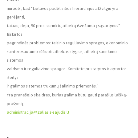
nurodė , kad “Lietuvos padėtis šios hierarchijos atžvilgiu yra
gerėjanti,
tačiau, deja, 90 proc. surinktų atliekų išvežama į sąvartynus“.
Išskirtos
pagrindinės problemos: teisinio reguliavimo spragos, ekonominio
suinteresuotumo rūšiuoti atliekas stygius, atliekų surinkimo
sistemos
valdymo ir reguliavimo spragos. Komitete pristatytos ir aptartos
išeitys
ir galimos sistemos trūkumų šalinimo priemonės.”
Yra pranešėjo skaidres, kurias galima būtų gauti parašius laišką-
prašymą
administracija@zaliasis-sajudis.lt