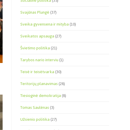
Socialinė politika
(35)
Svajūnas Plungė
(37)
Sveika gyvensena ir mityba
(10)
Sveikatos apsauga
(27)
Švietimo politika
(21)
Tarybos nario interviu
(1)
Teisė ir teisėtvarka
(30)
Teritorijų planavimas
(28)
Tiesioginė demokratija
(8)
Tomas Saulėnas
(3)
Užsienio politika
(27)