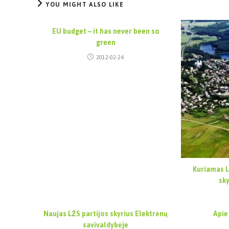
YOU MIGHT ALSO LIKE
EU budget – it has never been so
green
2012-02-24
Kuriamas L
sk
Naujas LŽS partijos skyrius Elektrėnų
Apie
savivaldybėje