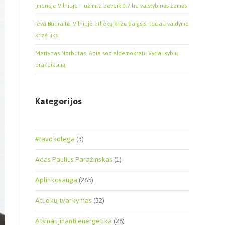
įmonėje Vilniuje – užimta beveik 0,7 ha valstybinės žemės
Ieva Budraitė. Vilniuje atliekų krizė baigsis, tačiau valdymo
krizė liks.
Martynas Norbutas. Apie socialdemokratų Vyriausybių
prakeiksmą
Kategorijos
#tavokolega
(3)
Adas Paulius Paražinskas
(1)
Aplinkosauga
(265)
Atliekų tvarkymas
(32)
Atsinaujinanti energetika
(28)