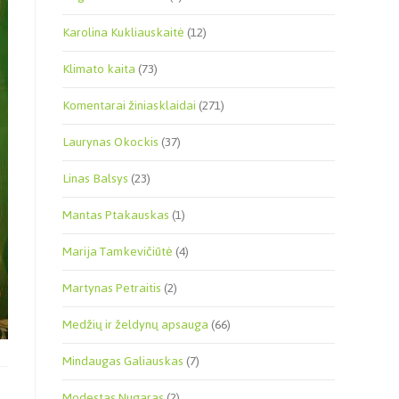
Karolina Kukliauskaitė
(12)
Klimato kaita
(73)
Komentarai žiniasklaidai
(271)
Laurynas Okockis
(37)
Linas Balsys
(23)
Mantas Ptakauskas
(1)
Marija Tamkevičiūtė
(4)
Martynas Petraitis
(2)
Medžių ir želdynų apsauga
(66)
Mindaugas Galiauskas
(7)
Modestas Nugaras
(2)