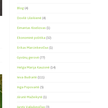
Blog
(4)
Dovilė Lileikienė
(4)
Eimantas Kiseliovas
(1)
Ekonominė politika
(32)
Erikas Marcinkevičius
(1)
Gyvūnų gerovė
(77)
Helga Marija Kauzonė
(14)
Ieva Budraitė
(111)
Inga Popovaitė
(5)
Jūratė Mažeikytė
(1)
Jurgis Valiukevičius
(3)