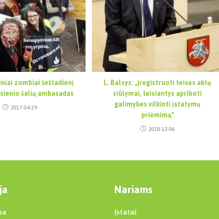
niai zombiai šeštadienį
L. Balsys: „Įregistruoti teisės aktų
sienio šalių ambasadas
siūlymai, leisiantys apriboti
galimybes vilkinti įstatymų
2017-04-29
priėmimą“
2018-12-06
ja
Nariams
ba
Įstatai