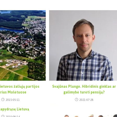
ietuvos žaliųjų partijos
Svajūnas Plungė. Hibridinis ginklas ar
yrius Molėtuose
galimybė turėti pensiją?
2015-05-11
2021-07-28
 apydrąsę Lietuvą
2010-08-14