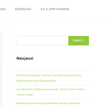
JUNK
KONTAKTAI
0.6 % GPM PARAMA
Paieška
IEŠKOTI
Naujausi
Eimantas Kiseliovas. Lietuva neturėtų nuomotis savo
skaitmeninės nepriklausomybės
Ieva Budraitė. Didžiausia pasaulio skola, kurios niekas
nenori matyti
Nustatytas dar vienas pažeidimas atliekų tvarkymo