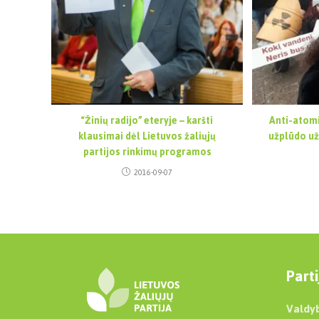
“Žinių radijo” eteryje – karšti
Anti-atomi
klausimai dėl Lietuvos žaliųjų
užplūdo už
partijos rinkimų programos
2016-09-07
Parti
Valdy