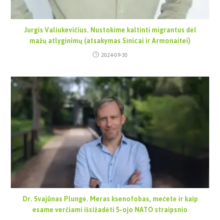
Jurgis Valiukevičius. Nustokime kaltinti migrantus dėl
mažų atlyginimų (atsakymas Sinicai ir Armonaitei)
2024-09-30
Dr. Svajūnas Plungė. Meras ksenofobas, mečetė ir kaip
esame verčiami išsižadėti 5-ojo NATO straipsnio