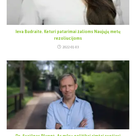
Ieva Budraitė. Keturi patarimai žalioms Naujųjų metų
rezoliucijoms
2022-01-03