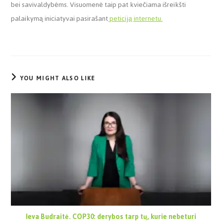
bei savivaldybėms. Visuomenė taip pat kviečiama išreikšti
palaikymą iniciatyvai pasirašant
peticiją internetu.
YOU MIGHT ALSO LIKE
Ieva Budraitė. COP30: derybos tarp tų, kurie nebeturi