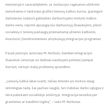
ministerijai ir savivaldybėms. Ja institucijos raginamos užtikrinti
nemokamus ir lankstaus grafiko lietuvių kalbos kursus, įpareigoti
darbdavius sudaryti galimybes darbuotojams mokytis kalbos
darbo metu, stiprinti apsaugą nuo darbuotojų išnaudojimo, plėsti
socialinių ir teisinių paslaugų prieinamumą užsienio kalbomis,
investuoti į bendruomenines atvykusiųjų integracijos programas.
Pasak peticijos autoriaus M. Norbuto, šiandien integracijos
klausimai Lietuvoje vis dažniau naudojami politinei įtampai
kurstyti, vietoje realių problemų sprendimo.
„Lietuvių kalba labai svarbi, tačiau žmonės jos mokosi daug
sėkmingiau tada, kai jaučiasi saugūs, turi stabilias darbo sąlygas ir
nėra paliekami socialinėje atskirtyje. Integracija neveikia per
grasinimus ar baudimo logiką“, – sako M. Norbutas.