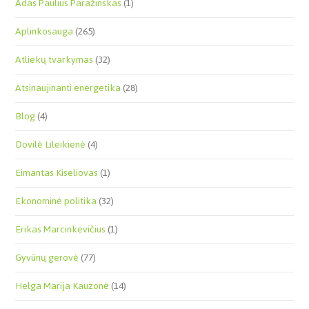
Adas Paulius Paražinskas
(1)
Aplinkosauga
(265)
Atliekų tvarkymas
(32)
Atsinaujinanti energetika
(28)
Blog
(4)
Dovilė Lileikienė
(4)
Eimantas Kiseliovas
(1)
Ekonominė politika
(32)
Erikas Marcinkevičius
(1)
Gyvūnų gerovė
(77)
Helga Marija Kauzonė
(14)