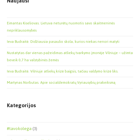
Naujausi
Eimantas Kiseliovas. Lietuva neturėtų nuomotis savo skaitmeninės
nepriklausomybės
Ieva Budraitė. Didžiausia pasaulio skola, kurios niekas nenori matyti
Nustatytas dar vienas pažeidimas atliekų tvarkymo įmonėje Vilniuje – užimta
beveik 0,7 ha valstybinės žemės
Ieva Budraitė. Vilniuje atliekų krizė baigsis, tačiau valdymo krizė liks.
Martynas Norbutas. Apie socialdemokratų Vyriausybių prakeiksmą
Kategorijos
#tavokolega
(3)