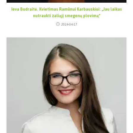
Ieva Budraitė. Kvietimas Ramūnui Karbauskiui: „Jau laikas
nutraukti žaliąjį smegenų plovimą“
2024-04-17