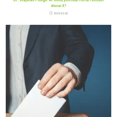
Dr. Svajūnas Plungė. Ar mūsų politikai rimtai ruošiasi
dienai X?
2025-03-18