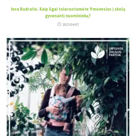
Ieva Budraitė. Kaip ilgai toleruotumėte 9 mėnesius į skolą
gyvenantį nuomininką?
2023-04-07