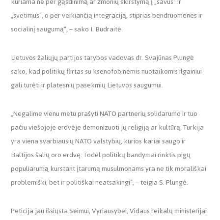
kuriama ne per gąsdinimą ar žmonių skirstymą į „savus“ ir
„svetimus“, o per veikiančią integraciją, stiprias bendruomenes ir
socialinį saugumą“, – sako I. Budraitė.
Lietuvos žaliųjų partijos tarybos vadovas dr. Svajūnas Plungė
sako, kad politikų flirtas su ksenofobinėmis nuotaikomis ilgainiui
gali turėti ir platesnių pasekmių Lietuvos saugumui.
„Negalime vienu metu prašyti NATO partnerių solidarumo ir tuo
pačiu viešojoje erdvėje demonizuoti jų religiją ar kultūrą. Turkija
yra viena svarbiausių NATO valstybių, kurios kariai saugo ir
Baltijos šalių oro erdvę. Todėl politikų bandymai rinktis pigų
populiarumą kurstant įtarumą musulmonams yra ne tik morališkai
problemiški, bet ir politiškai neatsakingi“, – teigia S. Plungė.
Peticija jau išsiųsta Seimui, Vyriausybei, Vidaus reikalų ministerijai