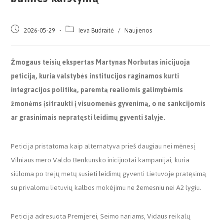
2026-05-29
Ieva Budraitė
/
Naujienos
Žmogaus teisių ekspertas Martynas Norbutas inicijuoja
peticiją, kuria valstybės institucijos raginamos kurti
integracijos politiką, paremtą realiomis galimybėmis
žmonėms įsitraukti į visuomenės gyvenimą, o ne sankcijomis
ar grasinimais nepratęsti leidimų gyventi šalyje.
Peticija pristatoma kaip alternatyva prieš daugiau nei mėnesį
Vilniaus mero Valdo Benkunsko inicijuotai kampanijai, kuria
siūloma po trejų metų susieti leidimų gyventi Lietuvoje pratęsimą
su privalomu lietuvių kalbos mokėjimu ne žemesniu nei A2 lygiu.
Peticija adresuota Premjerei, Seimo nariams, Vidaus reikalų