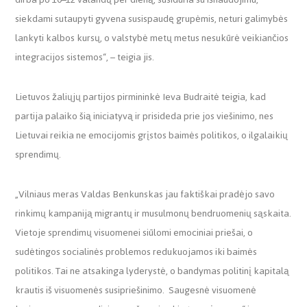
siekdami sutaupyti gyvena susispaudę grupėmis, neturi galimybės
lankyti kalbos kursų, o valstybė metų metus nesukūrė veikiančios
integracijos sistemos“, – teigia jis.
Lietuvos žaliųjų partijos pirmininkė Ieva Budraitė teigia, kad
partija palaiko šią iniciatyvą ir prisideda prie jos viešinimo, nes
Lietuvai reikia ne emocijomis grįstos baimės politikos, o ilgalaikių
sprendimų.
„Vilniaus meras Valdas Benkunskas jau faktiškai pradėjo savo
rinkimų kampaniją migrantų ir musulmonų bendruomenių sąskaita.
Vietoje sprendimų visuomenei siūlomi emociniai priešai, o
sudėtingos socialinės problemos redukuojamos iki baimės
politikos. Tai ne atsakinga lyderystė, o bandymas politinį kapitalą
krautis iš visuomenės susipriešinimo. Saugesnė visuomenė