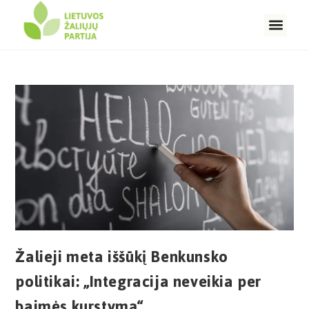
Žalieji meta iššūkį Benkunsko
politikai: „Integracija neveikia per
baimės kurstymą“