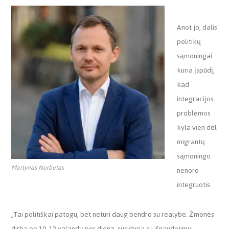
Anot jo, dalis
politikų
sąmoningai
kuria įspūdį,
kad
integracijos
problemos
kyla vien dėl
migrantų
sąmoningo
Martynas Norbutas
nenoro
integruotis.
„Tai politiškai patogu, bet neturi daug bendro su realybe. Žmonės
dirba po 10–12 valandų per dieną, susiduria su išnaudojimu,