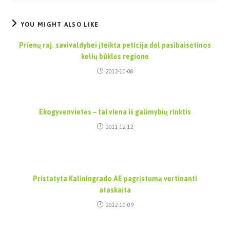
YOU MIGHT ALSO LIKE
Prienų raj. savivaldybei įteikta peticija dėl pasibaisėtinos
kelių būklės regione
2012-10-08
Ekogyvenvietės – tai viena iš galimybių rinktis
2011-12-12
Pristatyta Kaliningrado AE pagrįstumą vertinanti
ataskaita
2012-10-09