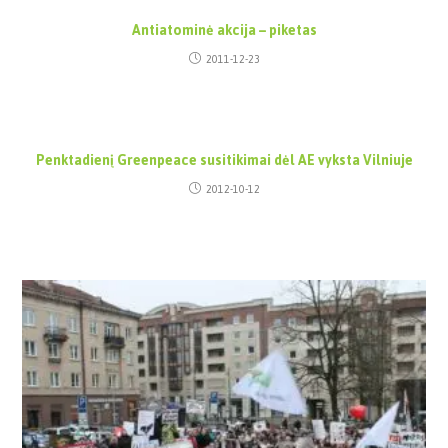
Antiatominė akcija – piketas
2011-12-23
Penktadienį Greenpeace susitikimai dėl AE vyksta Vilniuje
2012-10-12