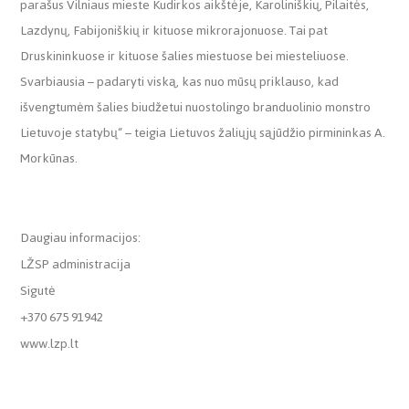
parašus Vilniaus mieste Kudirkos aikštėje, Karoliniškių, Pilaitės,
Lazdynų, Fabijoniškių ir kituose mikrorajonuose. Tai pat
Druskininkuose ir kituose šalies miestuose bei miesteliuose.
Svarbiausia – padaryti viską, kas nuo mūsų priklauso, kad
išvengtumėm šalies biudžetui nuostolingo branduolinio monstro
Lietuvoje statybų“ – teigia Lietuvos žaliųjų sąjūdžio pirmininkas A.
Morkūnas.
Daugiau informacijos:
LŽSP administracija
Sigutė
+370 675 91942
www.lzp.lt