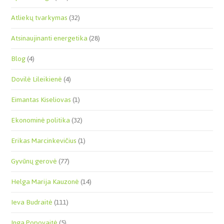
Atliekų tvarkymas
(32)
Atsinaujinanti energetika
(28)
Blog
(4)
Dovilė Lileikienė
(4)
Eimantas Kiseliovas
(1)
Ekonominė politika
(32)
Erikas Marcinkevičius
(1)
Gyvūnų gerovė
(77)
Helga Marija Kauzonė
(14)
Ieva Budraitė
(111)
Inga Popovaitė
(5)