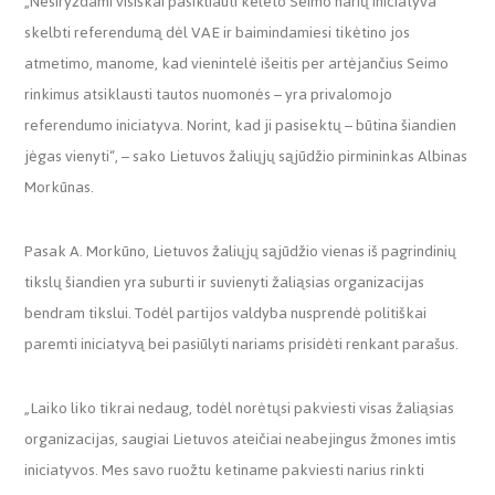
„Nesiryždami visiškai pasikliauti keleto Seimo narių iniciatyva
skelbti referendumą dėl VAE ir baimindamiesi tikėtino jos
atmetimo, manome, kad vienintelė išeitis per artėjančius Seimo
rinkimus atsiklausti tautos nuomonės – yra privalomojo
referendumo iniciatyva. Norint, kad ji pasisektų – būtina šiandien
jėgas vienyti“, – sako Lietuvos žaliųjų sąjūdžio pirmininkas Albinas
Morkūnas.
Pasak A. Morkūno, Lietuvos žaliųjų sąjūdžio vienas iš pagrindinių
tikslų šiandien yra suburti ir suvienyti žaliąsias organizacijas
bendram tikslui. Todėl partijos valdyba nusprendė politiškai
paremti iniciatyvą bei pasiūlyti nariams prisidėti renkant parašus.
„Laiko liko tikrai nedaug, todėl norėtųsi pakviesti visas žaliąsias
organizacijas, saugiai Lietuvos ateičiai neabejingus žmones imtis
iniciatyvos. Mes savo ruožtu ketiname pakviesti narius rinkti