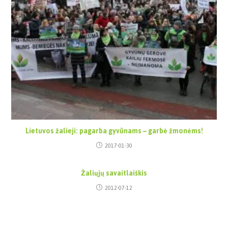
Lietuvos žalieji: pagarba gyvūnams – garbė žmonėms!
2017-01-30
Žaliųjų savaitlaiškis
2012-07-12