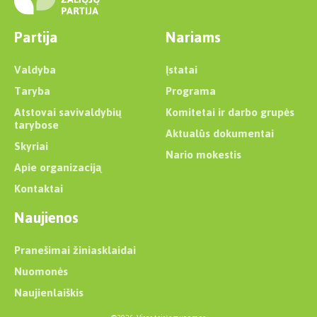
Partija
Nariams
Valdyba
Įstatai
Taryba
Programa
Atstovai savivaldybių
Komitetai ir darbo grupės
tarybose
Aktualūs dokumentai
Skyriai
Nario mokestis
Apie organizaciją
Kontaktai
Naujienos
Pranešimai žiniasklaidai
Nuomonės
Naujienlaiškis