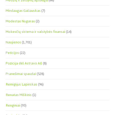
Medžių ir želdynų apsauga
(66)
Mindaugas Galiauskas
(7)
Modestas Nugaras
(2)
Mokesčių sistema ir valstybės finansai
(14)
Naujienos
(1,701)
Peticijos
(22)
Pozicija dėl Astravo AE
(8)
Pranešimai spaudai
(528)
Remigijus Lapinskas
(96)
Renatas Miškinis
(1)
Renginiai
(93)