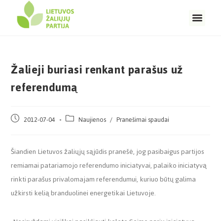
Žalieji buriasi renkant parašus už
referendumą
2012-07-04
Naujienos
/
Pranešimai spaudai
Šiandien Lietuvos žaliųjų sąjūdis pranešė, jog pasibaigus partijos
remiamai patariamojo referendumo iniciatyvai, palaiko iniciatyvą
rinkti parašus privalomajam referendumui, kuriuo būtų galima
užkirsti kelią branduolinei energetikai Lietuvoje.