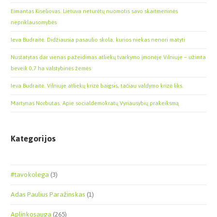
Eimantas Kiseliovas. Lietuva neturėtų nuomotis savo skaitmeninės
nepriklausomybės
Ieva Budraitė. Didžiausia pasaulio skola, kurios niekas nenori matyti
Nustatytas dar vienas pažeidimas atliekų tvarkymo įmonėje Vilniuje – užimta
beveik 0,7 ha valstybinės žemės
Ieva Budraitė. Vilniuje atliekų krizė baigsis, tačiau valdymo krizė liks.
Martynas Norbutas. Apie socialdemokratų Vyriausybių prakeiksmą
Kategorijos
#tavokolega
(3)
Adas Paulius Paražinskas
(1)
Aplinkosauga
(265)