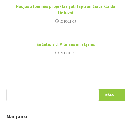
Naujos atominės projektas gali tapti amžiaus klaida
Lietuvai
2010-11-03
Birželio 7 d. Vilniaus m. skyrius
2012-05-31
Paieška
IEŠKOTI
Naujausi