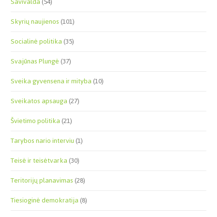
Savivalda
(54)
Skyrių naujienos
(101)
Socialinė politika
(35)
Svajūnas Plungė
(37)
Sveika gyvensena ir mityba
(10)
Sveikatos apsauga
(27)
Švietimo politika
(21)
Tarybos nario interviu
(1)
Teisė ir teisėtvarka
(30)
Teritorijų planavimas
(28)
Tiesioginė demokratija
(8)