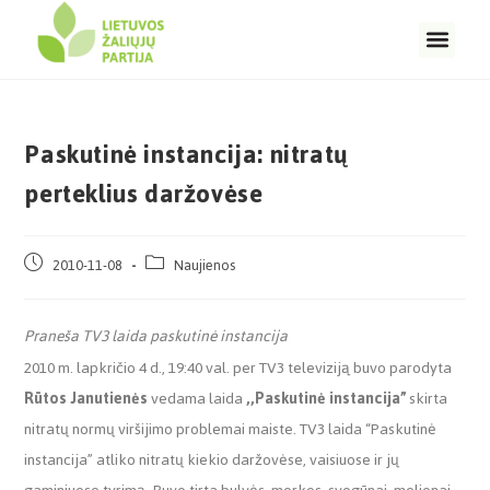
Paskutinė instancija: nitratų
perteklius daržovėse
2010-11-08
Naujienos
Praneša TV3 laida paskutinė instancija
2010 m. lapkričio 4 d., 19:40 val. per TV3 televiziją buvo parodyta
Rūtos Janutienės
vedama laida
,,Paskutinė instancija”
skirta
nitratų normų viršijimo problemai maiste. TV3 laida “Paskutinė
instancija” atliko nitratų kiekio daržovėse, vaisiuose ir jų