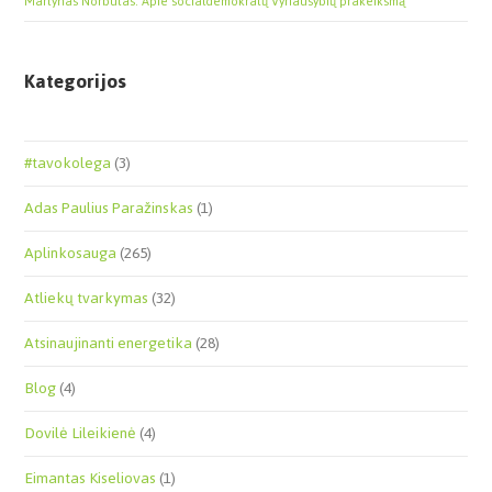
Martynas Norbutas. Apie socialdemokratų Vyriausybių prakeiksmą
Kategorijos
#tavokolega
(3)
Adas Paulius Paražinskas
(1)
Aplinkosauga
(265)
Atliekų tvarkymas
(32)
Atsinaujinanti energetika
(28)
Blog
(4)
Dovilė Lileikienė
(4)
Eimantas Kiseliovas
(1)