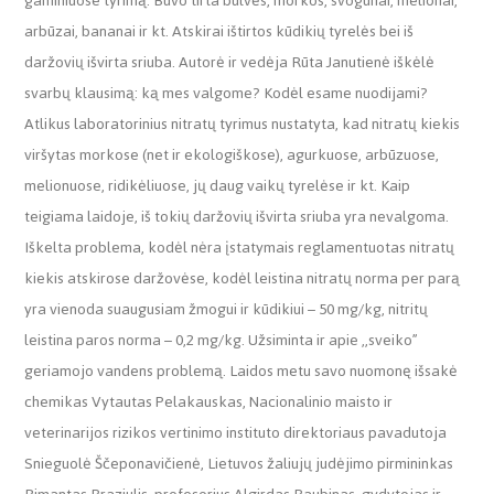
gaminiuose tyrimą. Buvo tirta bulvės, morkos, svogūnai, melionai,
arbūzai, bananai ir kt. Atskirai ištirtos kūdikių tyrelės bei iš
daržovių išvirta sriuba. Autorė ir vedėja Rūta Janutienė iškėlė
svarbų klausimą: ką mes valgome? Kodėl esame nuodijami?
Atlikus laboratorinius nitratų tyrimus nustatyta, kad nitratų kiekis
viršytas morkose (net ir ekologiškose), agurkuose, arbūzuose,
melionuose, ridikėliuose, jų daug vaikų tyrelėse ir kt. Kaip
teigiama laidoje, iš tokių daržovių išvirta sriuba yra nevalgoma.
Iškelta problema, kodėl nėra įstatymais reglamentuotas nitratų
kiekis atskirose daržovėse, kodėl leistina nitratų norma per parą
yra vienoda suaugusiam žmogui ir kūdikiui – 50 mg/kg, nitritų
leistina paros norma – 0,2 mg/kg. Užsiminta ir apie ,,sveiko”
geriamojo vandens problemą. Laidos metu savo nuomonę išsakė
chemikas Vytautas Pelakauskas, Nacionalinio maisto ir
veterinarijos rizikos vertinimo instituto direktoriaus pavadutoja
Snieguolė Ščeponavičienė, Lietuvos žaliujų judėjimo pirmininkas