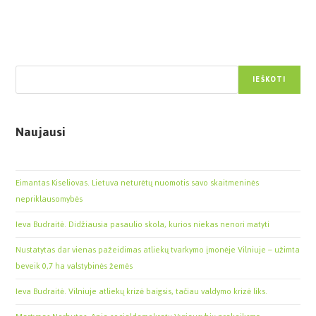
Paieška
IEŠKOTI
Naujausi
Eimantas Kiseliovas. Lietuva neturėtų nuomotis savo skaitmeninės
nepriklausomybės
Ieva Budraitė. Didžiausia pasaulio skola, kurios niekas nenori matyti
Nustatytas dar vienas pažeidimas atliekų tvarkymo įmonėje Vilniuje – užimta
beveik 0,7 ha valstybinės žemės
Ieva Budraitė. Vilniuje atliekų krizė baigsis, tačiau valdymo krizė liks.