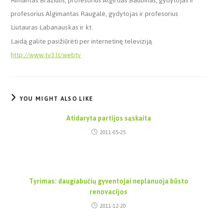
Rimantas Braziulis, profesorius Algirdas Baubinas, gydytojas ir
profesorius Algimantas Raugalė, gydytojas ir profesorius
Liutauras Labanauskas ir kt.
Laidą galite pasižiūrėti per internetinę televiziją
http://www.tv3.lt/webtv
YOU MIGHT ALSO LIKE
Atidaryta partijos sąskaita
2011-05-25
Tyrimas: daugiabučių gyventojai neplanuoja būsto
renovacijos
2011-12-20