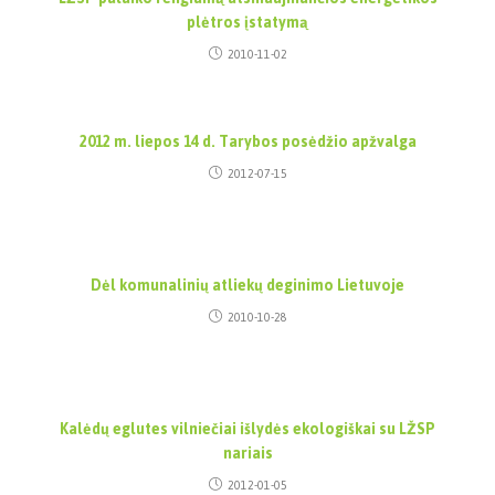
plėtros įstatymą
2010-11-02
2012 m. liepos 14 d. Tarybos posėdžio apžvalga
2012-07-15
Dėl komunalinių atliekų deginimo Lietuvoje
2010-10-28
Kalėdų eglutes vilniečiai išlydės ekologiškai su LŽSP
nariais
2012-01-05