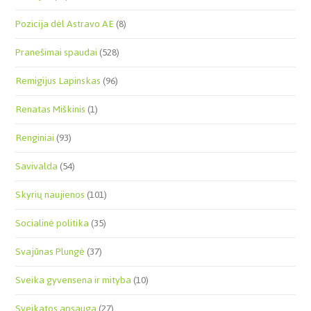
Pozicija dėl Astravo AE
(8)
Pranešimai spaudai
(528)
Remigijus Lapinskas
(96)
Renatas Miškinis
(1)
Renginiai
(93)
Savivalda
(54)
Skyrių naujienos
(101)
Socialinė politika
(35)
Svajūnas Plungė
(37)
Sveika gyvensena ir mityba
(10)
Sveikatos apsauga
(27)