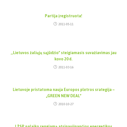
Partija įregistruota!
2011-05-11
,,Lietuvos žaliųjų sąjūdžio“ steigiamasis suvažiavimas jau
kovo 20 d.
2011-03-16
Lietuvoje pristatoma nauja Europos plėtros srategija –
„GREEN NEW DEAL“
2010-10-27
LŽSP palaiko rengiamą atsinaujinančios energetikos