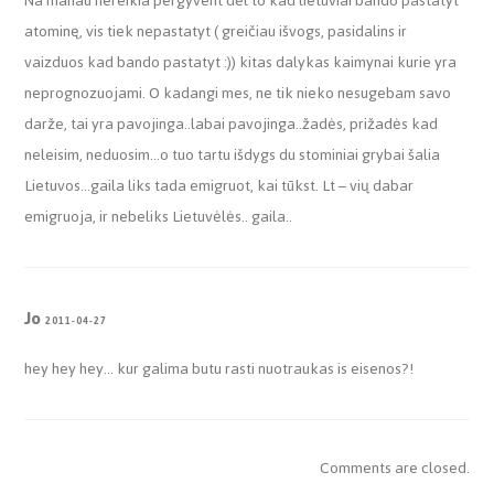
Na manau nereikia pergyvent dėl to kad lietuviai bando pastatyt
atominę, vis tiek nepastatyt ( greičiau išvogs, pasidalins ir
vaizduos kad bando pastatyt :)) kitas dalykas kaimynai kurie yra
neprognozuojami. O kadangi mes, ne tik nieko nesugebam savo
darže, tai yra pavojinga..labai pavojinga..žadės, prižadės kad
neleisim, neduosim…o tuo tartu išdygs du stominiai grybai šalia
Lietuvos…gaila liks tada emigruot, kai tūkst. Lt – vių dabar
emigruoja, ir nebeliks Lietuvėlės.. gaila..
Jo
2011-04-27
hey hey hey… kur galima butu rasti nuotraukas is eisenos?!
Comments are closed.