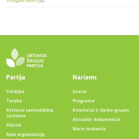
Žmogaus teisės
(51)
Partija
Nariams
Valdyba
Įstatai
Taryba
Programa
Atstovai savivaldybių
Komitetai ir darbo grupės
tarybose
Aktualūs dokumentai
Skyriai
Nario mokestis
Apie organizaciją