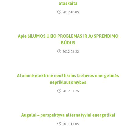
ataskaita
2012-10-09
Apie ŠILUMOS ŪKIO PROBLEMAS IR JŲ SPRENDIMO
BŪDUS
2012-08-22
Atominė elektrinė neužtikrins Lietuvos energetinės
nepriklausomybės
2012-01-26
Augalai – perspektyva alternatyviai energetikai
2011-11-09