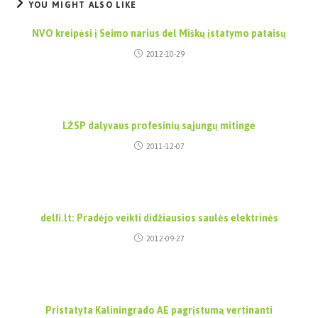
YOU MIGHT ALSO LIKE
NVO kreipėsi į Seimo narius dėl Miškų įstatymo pataisų
2012-10-29
LŽSP dalyvaus profesinių sąjungų mitinge
2011-12-07
delfi.lt: Pradėjo veikti didžiausios saulės elektrinės
2012-09-27
Pristatyta Kaliningrado AE pagrįstumą vertinanti