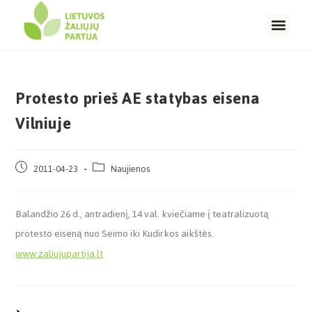
Protesto prieš AE statybas eisena
Vilniuje
2011-04-23
Naujienos
Balandžio 26 d., antradienį, 14 val. kviečiame į teatralizuotą
protesto eiseną nuo Seimo iki Kudirkos aikštės.
www.zaliujupartija.lt