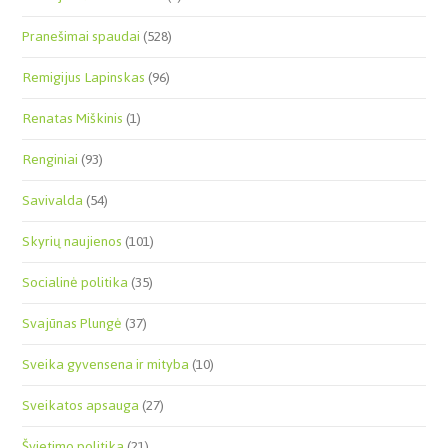
Pranešimai spaudai
(528)
Remigijus Lapinskas
(96)
Renatas Miškinis
(1)
Renginiai
(93)
Savivalda
(54)
Skyrių naujienos
(101)
Socialinė politika
(35)
Svajūnas Plungė
(37)
Sveika gyvensena ir mityba
(10)
Sveikatos apsauga
(27)
Švietimo politika
(21)