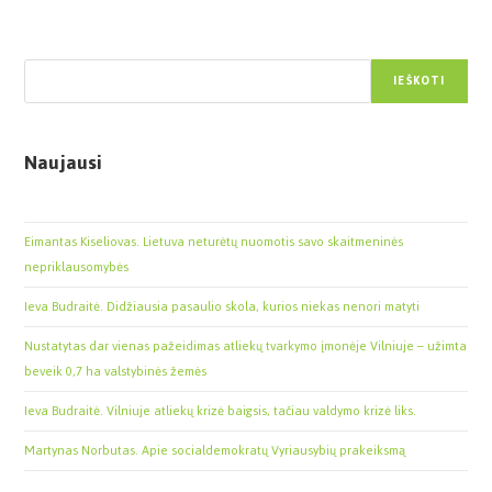
Paieška
IEŠKOTI
Naujausi
Eimantas Kiseliovas. Lietuva neturėtų nuomotis savo skaitmeninės
nepriklausomybės
Ieva Budraitė. Didžiausia pasaulio skola, kurios niekas nenori matyti
Nustatytas dar vienas pažeidimas atliekų tvarkymo įmonėje Vilniuje – užimta
beveik 0,7 ha valstybinės žemės
Ieva Budraitė. Vilniuje atliekų krizė baigsis, tačiau valdymo krizė liks.
Martynas Norbutas. Apie socialdemokratų Vyriausybių prakeiksmą