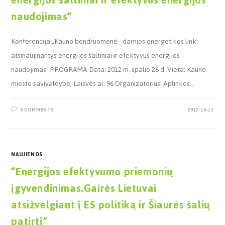
naudojimas“
Konferencija „Kauno bendruomenė - darnios energetikos link:
atsinaujinantys energijos šaltiniai ir efektyvus energijos
naudojimas“ PROGRAMA Data: 2012 m. spalio 26 d. Vieta: Kauno
miesto savivaldybė, Laisvės al. 96 Organizatorius: Aplinkos…
0 COMMENTS
2012-10-17
NAUJIENOS
“Energijos efektyvumo priemonių
įgyvendinimas.Gairės Lietuvai
atsižvelgiant į ES politiką ir Šiaurės šalių
patirtį”