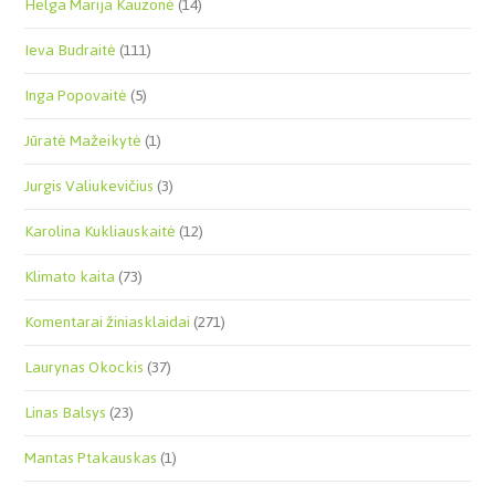
Helga Marija Kauzonė
(14)
Ieva Budraitė
(111)
Inga Popovaitė
(5)
Jūratė Mažeikytė
(1)
Jurgis Valiukevičius
(3)
Karolina Kukliauskaitė
(12)
Klimato kaita
(73)
Komentarai žiniasklaidai
(271)
Laurynas Okockis
(37)
Linas Balsys
(23)
Mantas Ptakauskas
(1)