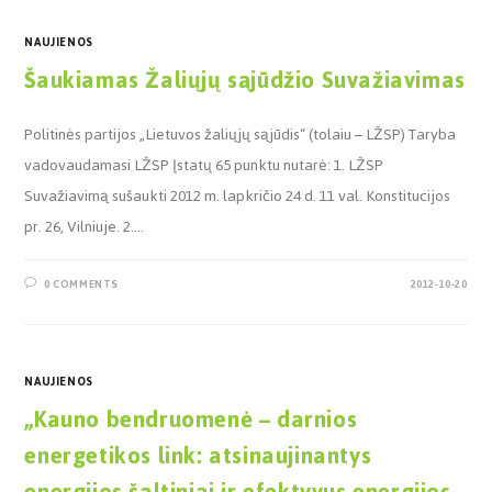
NAUJIENOS
Šaukiamas Žaliųjų sąjūdžio Suvažiavimas
Politinės partijos „Lietuvos žaliųjų sąjūdis“ (tolaiu – LŽSP) Taryba
vadovaudamasi LŽSP Įstatų 65 punktu nutarė: 1. LŽSP
Suvažiavimą sušaukti 2012 m. lapkričio 24 d. 11 val. Konstitucijos
pr. 26, Vilniuje. 2.…
0 COMMENTS
2012-10-20
NAUJIENOS
„Kauno bendruomenė – darnios
energetikos link: atsinaujinantys
energijos šaltiniai ir efektyvus energijos