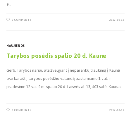
9…
0 COMMENTS
2012-10-13
NAUJIENOS
Tarybos posėdis spalio 20 d. Kaune
Gerb. Tarybos nariai, atsižvelgiant į neparankų traukinių į Kauną
tvarkaraštį, tarybos posėdžio valandą pastumiame 1 val. ir
pradėsime 12 val. š.m. spalio 20 d. Laisvės al. 13, 403 salė, Kaunas.
…
0 COMMENTS
2012-10-12