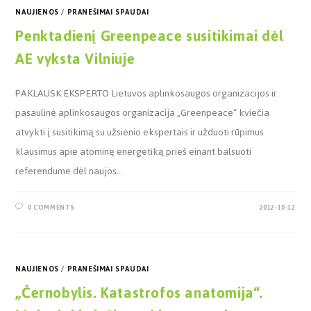
NAUJIENOS
/
PRANEŠIMAI SPAUDAI
Penktadienį Greenpeace susitikimai dėl
AE vyksta Vilniuje
PAKLAUSK EKSPERTO Lietuvos aplinkosaugos organizacijos ir
pasaulinė aplinkosaugos organizacija „Greenpeace“ kviečia
atvykti į susitikimą su užsienio ekspertais ir užduoti rūpimus
klausimus apie atominę energetiką prieš einant balsuoti
referendume dėl naujos…
0 COMMENTS
2012-10-12
NAUJIENOS
/
PRANEŠIMAI SPAUDAI
„Černobylis. Katastrofos anatomija“.