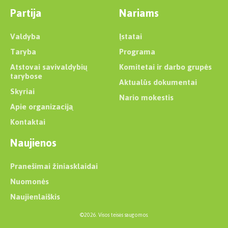
Partija
Nariams
Valdyba
Įstatai
Taryba
Programa
Atstovai savivaldybių
Komitetai ir darbo grupės
tarybose
Aktualūs dokumentai
Skyriai
Nario mokestis
Apie organizaciją
Kontaktai
Naujienos
Pranešimai žiniasklaidai
Nuomonės
Naujienlaiškis
©2026. Visos teisės saugomos.