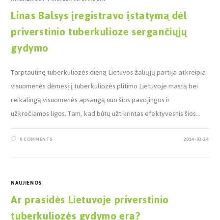
Linas Balsys įregistravo įstatymą dėl
priverstinio tuberkulioze sergančiųjų
gydymo
Tarptautinę tuberkuliozės dieną Lietuvos žaliųjų partija atkreipia
visuomenės dėmesį į tuberkuliozės plitimo Lietuvoje mastą bei
reikalingą visuomenės apsaugą nuo šios pavojingos ir
užkrečiamos ligos. Tam, kad būtų užtikrintas efektyvesnis šios…
0 COMMENTS
2014-03-24
NAUJIENOS
Ar prasidės Lietuvoje priverstinio
tuberkuliozės gydymo era?