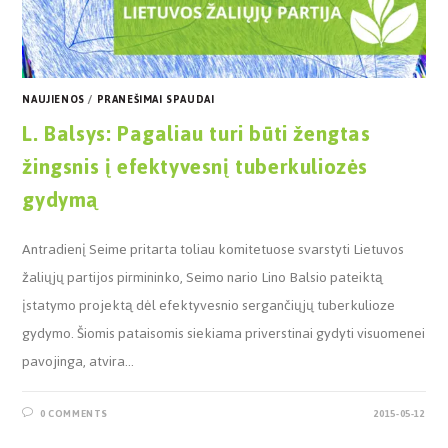
NAUJIENOS
/
PRANEŠIMAI SPAUDAI
L. Balsys: Pagaliau turi būti žengtas
žingsnis į efektyvesnį tuberkuliozės
gydymą
Antradienį Seime pritarta toliau komitetuose svarstyti Lietuvos
žaliųjų partijos pirmininko, Seimo nario Lino Balsio pateiktą
įstatymo projektą dėl efektyvesnio sergančiųjų tuberkulioze
gydymo. Šiomis pataisomis siekiama priverstinai gydyti visuomenei
pavojinga, atvira…
0 COMMENTS
2015-05-12