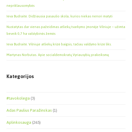
nepriklausomybės
Ieva Budraitė. Didžiausia pasaulio skola, kurios niekas nenori matyti
Nustatytas dar vienas pažeidimas atliekų tvarkymo įmonėje Vilniuje – užimta
beveik 0,7 ha valstybinės žemės
Ieva Budraitė. Vilniuje atliekų krizė baigsis, tačiau valdymo krizė liks.
Martynas Norbutas. Apie socialdemokratų Vyriausybių prakeiksmą
Kategorijos
#tavokolega
(3)
Adas Paulius Paražinskas
(1)
Aplinkosauga
(265)