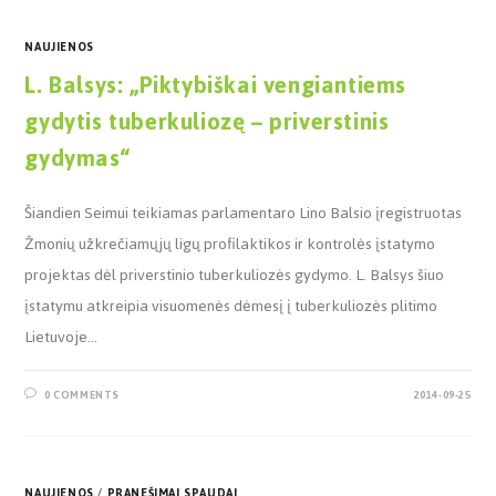
NAUJIENOS
L. Balsys: „Piktybiškai vengiantiems
gydytis tuberkuliozę – priverstinis
gydymas“
Šiandien Seimui teikiamas parlamentaro Lino Balsio įregistruotas
Žmonių užkrečiamųjų ligų profilaktikos ir kontrolės įstatymo
projektas dėl priverstinio tuberkuliozės gydymo. L. Balsys šiuo
įstatymu atkreipia visuomenės dėmesį į tuberkuliozės plitimo
Lietuvoje…
0 COMMENTS
2014-09-25
NAUJIENOS
/
PRANEŠIMAI SPAUDAI