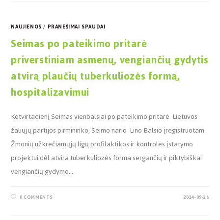
NAUJIENOS
/
PRANEŠIMAI SPAUDAI
Seimas po pateikimo pritarė
priverstiniam asmenų, vengiančių gydytis
atvirą plaučių tuberkuliozės formą,
hospitalizavimui
Ketvirtadienį Seimas vienbalsiai po pateikimo pritarė Lietuvos
žaliųjų partijos pirmininko, Seimo nario Lino Balsio įregistruotam
Žmonių užkrečiamųjų ligų profilaktikos ir kontrolės įstatymo
projektui dėl atvira tuberkuliozės forma sergančių ir piktybiškai
vengiančių gydymo…
0 COMMENTS
2014-09-26