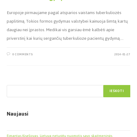
Europoje pirmaujame pagal atsparios vaistams tuberkuliozės
paplitimą. Tokios formos gydymas valstybei kainuoja šimtą kartų
daugiau nei įprastos. Medikai vis garsiau ėmė kalbėti apie
priverstinį kai kurių sergančių tuberkulioze pacientų gydymą.…
0 COMMENTS
2014-01-27
Paieška
IEŠKOTI
Naujausi
Eimantas Kiseliovas. Lietuva neturėtų nuomotis savo skaitmeninės