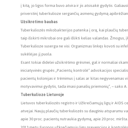
į kitą, jo ligos forma buvo atvira ir jis atsisakė gydytis. Galia
priverstinį tuberkulioze sergančių asmenų gydymą apibrėžiant
Užsikrėtimo baubas
Tuberkuliozės mikobakterijos patenka į orą, kai plaučių tuber
taip išskirti mikrobai ore gali išlikti kelias valandas. Žmogus,
Tuberkulioze suserga ne visi. Organizmas linkęs kovoti su infekcij
sukėlėjas jį puola.
Esant tokiai didelei užsikrėtimo grėsmei, gal ir normaliai ska
iniciatyvinės grupės „Pacientų kontrolė“ advokacijos specialist
pacientų kolonijas ir trėmimus į salas ar kitas negyvenamas vi
motyvavimui gydytis, tada imasi panašių priemonių“, – sako A
Tuberkuliozė Lietuvoje
Lietuvos tuberkuliozės registro ir Užkrečiamųjų ligų ir AIDS c
atvejai. Naujų plaučių tuberkuliozės su dauginiu atsparumu va
apie 30 proc. pacientų nutraukia gydymą, apie 20 proc. miršta.
2013 metų Europos užkrečiamųjų ligų prevencijos ir kontrolės