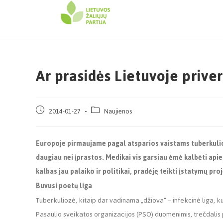
Ar prasidės Lietuvoje prive
2014-01-27
Naujienos
Europoje pirmaujame pagal atsparios vaistams tuberkulio
daugiau nei įprastos. Medikai vis garsiau ėmė kalbėti apie
kalbas jau palaiko ir politikai, pradėję teikti įstatymų pr
Buvusi poetų liga
Tuberkuliozė, kitaip dar vadinama „džiova“ – infekcinė liga, 
Pasaulio sveikatos organizacijos (PSO) duomenimis, trečdalis p