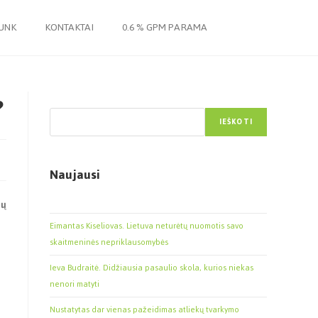
JUNK
KONTAKTAI
0.6 % GPM PARAMA
?
Paieška
IEŠKOTI
Naujausi
tų
Eimantas Kiseliovas. Lietuva neturėtų nuomotis savo
skaitmeninės nepriklausomybės
Ieva Budraitė. Didžiausia pasaulio skola, kurios niekas
nenori matyti
Nustatytas dar vienas pažeidimas atliekų tvarkymo