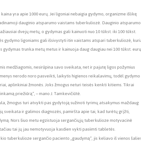
kaina yra apie 1000 eurų. Jei ligoniai nebaigia gydymo, organizme išlikę
i vadinamoji dauginio atsparumo vaistams tuberkuliozė. Dauginio atsparumo
žiausiai dvejų metų, o gydymas gali kainuoti nuo 10 tūkst. iki 100 tūkst.
gydymo ligoniams gali išsivystyti itin vaistams atspari tuberkuliozė, kuri
ozės gydymas trunka metų metus ir kainuoja daug daugiau nei 100 tūkst. eurų
is medžiagomis, nesirūpina savo sveikata, net ir pajutę ligos požymius
asmenys nerodo noro pasveikti, laikytis higienos reikalavimų, todėl gydymo
iai, aplinkiniai žmonės. Joks žmogus neturi teisės kenkti kitiems. Tikrai
tinkamą priežiūrą“, – mano J. Tamkevičiūtė.
ula, žmogus turi atvykti pas gydytoją sužinoti tyrimų atsakymus maždaug
jų sveikata ir galimos diagnozės, pamiršta apie tai, kad turėtų grįžti,
gydymą. Nors šiuo metu egzistuoja sergančiųjų tuberkulioze motyvacinė
 tačiau tai jų jau nemotyvuoja kasdien vykti pasiimti tabletės.
io tuberkulioze sergančio paciento „gaudymą“, jis keliavo iš vienos šalie