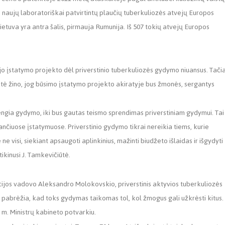
p naujų laboratoriškai patvirtintų plaučių tuberkuliozės atvejų Europos
tuva yra antra šalis, pirmauja Rumunija. Iš 507 tokių atvejų Europos
ojo įstatymo projekto dėl priverstinio tuberkuliozės gydymo niuansus. Tači
ė žino, jog būsimo įstatymo projekto akiratyje bus žmonės, sergantys
vengia gydymo, iki bus gautas teismo sprendimas priverstiniam gydymui. Tai
ojančiuose įstatymuose. Priverstinio gydymo tikrai nereikia tiems, kurie
e visi, siekiant apsaugoti aplinkinius, mažinti biudžeto išlaidas ir išgydyti
tikinusi J. Tamkevičiūtė.
ijos vadovo Aleksandro Molokovskio, priverstinis aktyvios tuberkuliozės
is pabrėžia, kad toks gydymas taikomas tol, kol žmogus gali užkrėsti kitus.
 m. Ministrų kabineto potvarkiu.