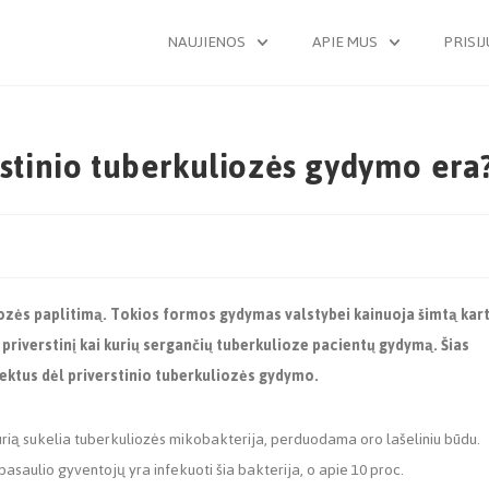
NAUJIENOS
APIE MUS
PRISI
rstinio tuberkuliozės gydymo era
zės paplitimą. Tokios formos gydymas valstybei kainuoja šimtą kar
 priverstinį kai kurių sergančių tuberkulioze pacientų gydymą. Šias
ojektus dėl priverstinio tuberkuliozės gydymo.
kurią sukelia tuberkuliozės mikobakterija, perduodama oro lašeliniu būdu.
asaulio gyventojų yra infekuoti šia bakterija, o apie 10 proc.