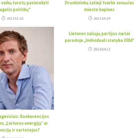
Iš vaikų turėtų pasimokyti
Druskininkų žalieji tvarkė senąsias
ugelis politikų”
miesto kapines
2013-11-22
2013-10-29
Lietuvos žaliųjų partijos nariai
parodoje „Individuali statyba 2014“
2014-04-13
gevičius: Konkurencijos
ns „Lietuvos energiją“ ar
nciją ir vartotojus?