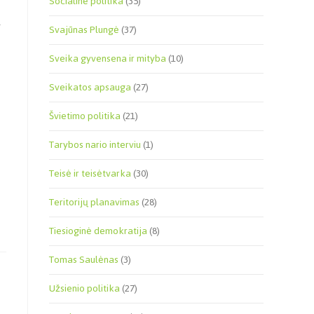
Socialinė politika
(35)
l
Svajūnas Plungė
(37)
Sveika gyvensena ir mityba
(10)
Sveikatos apsauga
(27)
Švietimo politika
(21)
Tarybos nario interviu
(1)
Teisė ir teisėtvarka
(30)
Teritorijų planavimas
(28)
Tiesioginė demokratija
(8)
Tomas Saulėnas
(3)
Užsienio politika
(27)