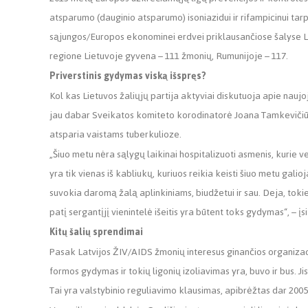
atsparumo (dauginio atsparumo) isoniazidui ir rifampicinui tar
sąjungos/Europos ekonominei erdvei priklausančiose šalyse Lie
regione Lietuvoje gyvena – 111 žmonių, Rumunijoje – 117.
Priverstinis gydymas viską išspręs?
Kol kas Lietuvos žaliųjų partija aktyviai diskutuoja apie nauj
jau dabar Sveikatos komiteto korodinatorė Joana Tamkevičiūt
atsparia vaistams tuberkulioze.
„Šiuo metu nėra sąlygų laikinai hospitalizuoti asmenis, kurie 
yra tik vienas iš kabliukų, kuriuos reikia keisti šiuo metu gali
suvokia daromą žalą aplinkiniams, biudžetui ir sau. Deja, tokie n
patį sergantįjį vienintelė išeitis yra būtent toks gydymas“, – įsi
Kitų šalių sprendimai
Pasak Latvijos ŽIV/AIDS žmonių interesus ginančios organizac
formos gydymas ir tokių ligonių izoliavimas yra, buvo ir bus. J
Tai yra valstybinio reguliavimo klausimas, apibrėžtas dar 2005