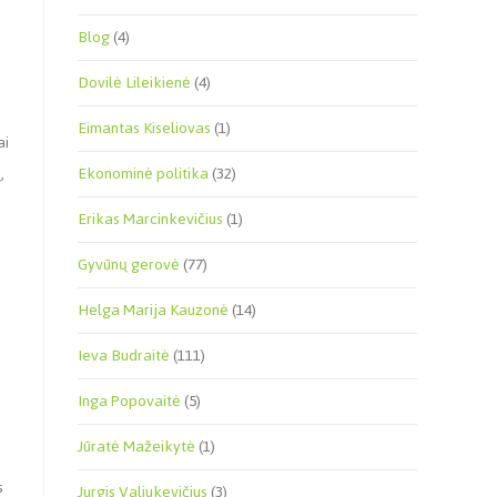
Blog
(4)
Dovilė Lileikienė
(4)
Eimantas Kiseliovas
(1)
ai
,
Ekonominė politika
(32)
Erikas Marcinkevičius
(1)
Gyvūnų gerovė
(77)
Helga Marija Kauzonė
(14)
Ieva Budraitė
(111)
Inga Popovaitė
(5)
Jūratė Mažeikytė
(1)
s
Jurgis Valiukevičius
(3)