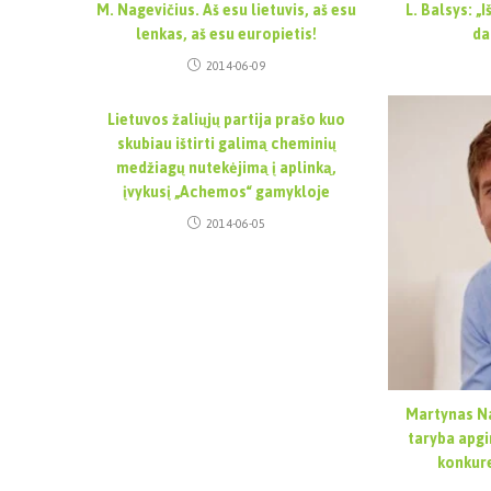
M. Nagevičius. Aš esu lietuvis, aš esu
L. Balsys: „
lenkas, aš esu europietis!
da
2014-06-09
Lietuvos žaliųjų partija prašo kuo
skubiau ištirti galimą cheminių
medžiagų nutekėjimą į aplinką,
įvykusį „Achemos“ gamykloje
2014-06-05
Martynas Na
taryba apgi
konkure