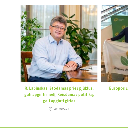
R. Lapinskas: Stodamas prieš pjūklus,
Europos ža
gali apginti medį. Keisdamas politiką,
gali apginti girias
2019-05-22