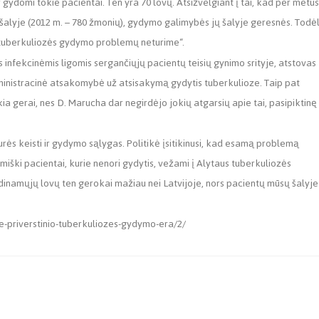
r gydomi tokie pacientai. Ten yra 70 lovų. Atsižvelgiant į tai, kad per metus
šalyje (2012 m. – 780 žmonių), gydymo galimybės jų šalyje geresnės. Todė
 tuberkuliozės gydymo problemų neturime“.
 infekcinėmis ligomis sergančiųjų pacientų teisių gynimo srityje, atstovas
ministracinė atsakomybė už atsisakymą gydytis tuberkulioze. Taip pat
ia gerai, nes D. Marucha dar negirdėjo jokių atgarsių apie tai, pasipiktinę
rės keisti ir gydymo sąlygas. Politikė įsitikinusi, kad esamą problemą
miški pacientai, kurie nenori gydytis, vežami į Alytaus tuberkuliozės
adinamųjų lovų ten gerokai mažiau nei Latvijoje, nors pacientų mūsų šalyje
oje-priverstinio-tuberkuliozes-gydymo-era/2/