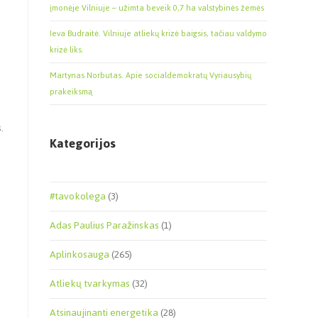
įmonėje Vilniuje – užimta beveik 0,7 ha valstybinės žemės
Ieva Budraitė. Vilniuje atliekų krizė baigsis, tačiau valdymo
krizė liks.
Martynas Norbutas. Apie socialdemokratų Vyriausybių
prakeiksmą
.
Kategorijos
#tavokolega
(3)
Adas Paulius Paražinskas
(1)
Aplinkosauga
(265)
Atliekų tvarkymas
(32)
Atsinaujinanti energetika
(28)