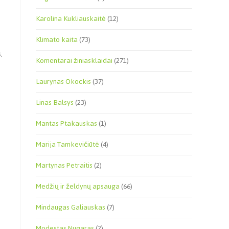
Karolina Kukliauskaitė
(12)
Klimato kaita
(73)
,
Komentarai žiniasklaidai
(271)
Laurynas Okockis
(37)
Linas Balsys
(23)
Mantas Ptakauskas
(1)
Marija Tamkevičiūtė
(4)
Martynas Petraitis
(2)
Medžių ir želdynų apsauga
(66)
Mindaugas Galiauskas
(7)
Modestas Nugaras
(2)