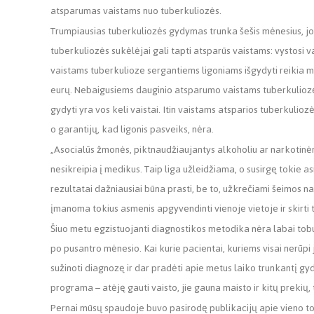
atsparumas vaistams nuo tuberkuliozės.
Trumpiausias tuberkuliozės gydymas trunka šešis mėnesius, jo 
tuberkuliozės sukėlėjai gali tapti atsparūs vaistams: vystos
vaistams tuberkulioze sergantiems ligoniams išgydyti reikia ma
eurų. Nebaigusiems dauginio atsparumo vaistams tuberkuliozės 
gydyti yra vos keli vaistai. Itin vaistams atsparios tuberkuli
o garantijų, kad ligonis pasveiks, nėra.
„Asocialūs žmonės, piktnaudžiaujantys alkoholiu ar narkotinėm
nesikreipia į medikus. Taip liga užleidžiama, o susirgę tokie 
rezultatai dažniausiai būna prasti, be to, užkrečiami šeimos nar
įmanoma tokius asmenis apgyvendinti vienoje vietoje ir skirti 
Šiuo metu egzistuojanti diagnostikos metodika nėra labai tob
po pusantro mėnesio. Kai kurie pacientai, kuriems visai nerūpi 
sužinoti diagnozę ir dar pradėti apie metus laiko trunkantį 
programa – atėję gauti vaisto, jie gauna maisto ir kitų prekių,
Pernai mūsų spaudoje buvo pasirodę publikacijų apie vieno tok