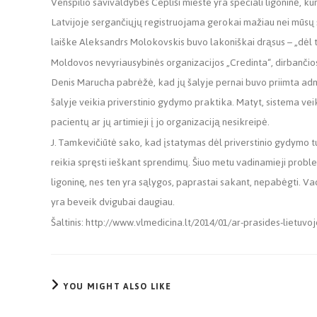
Venspilio savivaldybės Cepliši mieste yra speciali ligoninė, ku
Latvijoje sergančiųjų registruojama gerokai mažiau nei mūsų 
laiške Aleksandrs Molokovskis buvo lakoniškai drąsus – „dėl
Moldovos nevyriausybinės organizacijos „Credinta“, dirbančios
Denis Marucha pabrėžė, kad jų šalyje pernai buvo priimta ad
šalyje veikia priverstinio gydymo praktika. Matyt, sistema veik
pacientų ar jų artimieji į jo organizaciją nesikreipė.
J. Tamkevičiūtė sako, kad įstatymas dėl priverstinio gydymo tu
reikia spręsti ieškant sprendimų. Šiuo metu vadinamieji proble
ligoninę, nes ten yra sąlygos, paprastai sakant, nepabėgti. V
yra beveik dvigubai daugiau.
Šaltinis: http://www.vlmedicina.lt/2014/01/ar-prasides-lietuv
YOU MIGHT ALSO LIKE