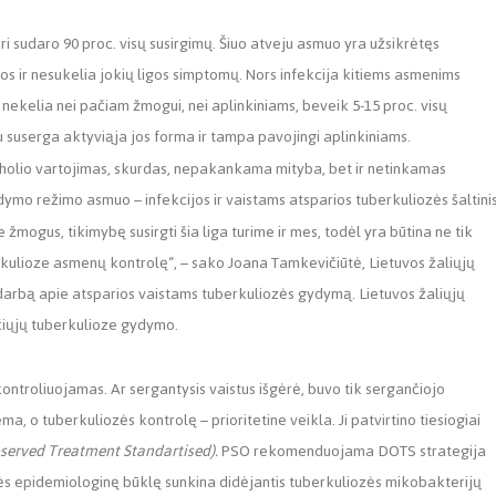
uri sudaro 90 proc. visų susirgimų. Šiuo atveju asmuo yra užsikrėtęs
os ir nesukelia jokių ligos simptomų. Nors infekcija kitiems asmenims
kelia nei pačiam žmogui, nei aplinkiniams, beveik 5-15 proc. visų
au suserga aktyviąja jos forma ir tampa pavojingi aplinkiniams.
alkoholio vartojimas, skurdas, nepakankama mityba, bet ir netinkamas
gydymo režimo asmuo – infekcijos ir vaistams atsparios tuberkuliozės šaltinis
žmogus, tikimybę susirgti šia liga turime ir mes, todėl yra būtina ne tik
tuberkulioze asmenų kontrolę“, – sako Joana Tamkevičiūtė, Lietuvos žaliųjų
 darbą apie atsparios vaistams tuberkuliozės gydymą. Lietuvos žaliųjų
nčiųjų tuberkulioze gydymo.
ntroliuojamas. Ar sergantysis vaistus išgėrė, buvo tik sergančiojo
 o tuberkuliozės kontrolę – prioritetine veikla. Ji patvirtino tiesiogiai
bserved Treatment Standartised).
PSO rekomenduojama DOTS strategija
zės epidemiologinę būklę sunkina didėjantis tuberkuliozės mikobakterijų