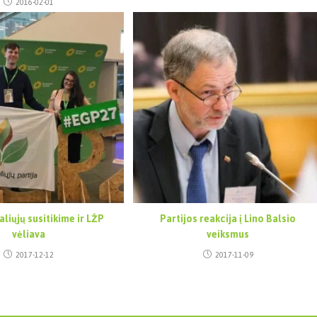
2016-02-01
liųjų susitikime ir LŽP
Partijos reakcija į Lino Balsio
vėliava
veiksmus
2017-12-12
2017-11-09