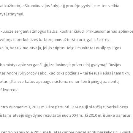
usiai kažkurioje Skandinavijos šalyje jį pradėjo gydyti, nes ten veikia
ys įstatymai.
kulioze sergantis žmogus kalba, kosti ar čiaudi. Priklausomai nuo aplinkos
 įkvėpęs tuberkuliozės bakterijomis užteršto oro, gali užsikrėsti.
a, bet tik tuo atveju, jei jis stiprus. Jeigu imunitetas nusilpęs, ligos
mba mintys apie sergančiųjų izoliavimą ir priverstinį gydymą? Rusijos
as Andrej Skvorcov sako, kad toks požiūris – tai tiesus kelias į tam tikrų
etas. „Kai sveikatos apsaugos sistema nenori leisti pinigų pacientų
. Skvorcov.
entro duomenimis, 2012 m. užregistruoti 1274 nauji plaučių tuberkuliozės
istams atvejų išgydymo rezultatai nuo 2004 m. iki 2010 m. išlieka panašūs:
 centro pateiktoje 2011 metų ataskaitoje pagal antituberkuliozinių vaistų