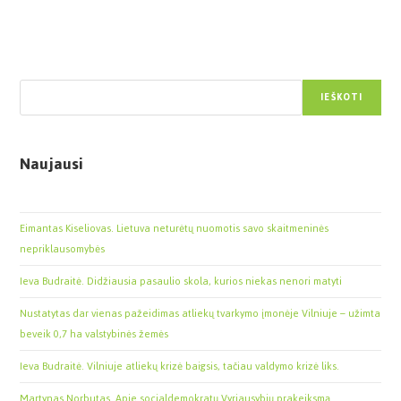
Paieška
IEŠKOTI
Naujausi
Eimantas Kiseliovas. Lietuva neturėtų nuomotis savo skaitmeninės
nepriklausomybės
Ieva Budraitė. Didžiausia pasaulio skola, kurios niekas nenori matyti
Nustatytas dar vienas pažeidimas atliekų tvarkymo įmonėje Vilniuje – užimta
beveik 0,7 ha valstybinės žemės
Ieva Budraitė. Vilniuje atliekų krizė baigsis, tačiau valdymo krizė liks.
Martynas Norbutas. Apie socialdemokratų Vyriausybių prakeiksmą