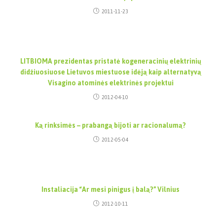
2011-11-23
LITBIOMA prezidentas pristatė kogeneracinių elektrinių
didžiuosiuose Lietuvos miestuose idėją kaip alternatyvą
Visagino atominės elektrinės projektui
2012-04-10
Ką rinksimės – prabangą bijoti ar racionalumą?
2012-05-04
Instaliacija “Ar mesi pinigus į balą?” Vilnius
2012-10-11