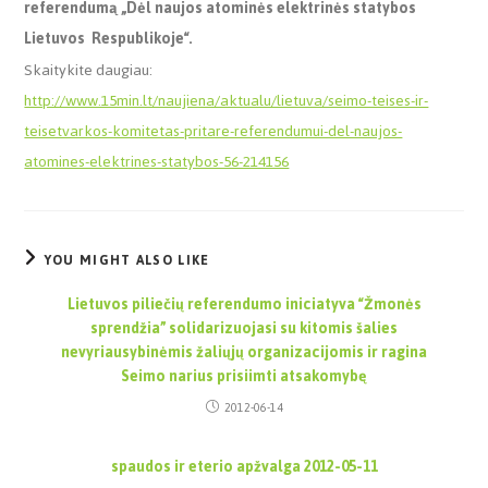
referendumą „Dėl naujos atominės elektrinės statybos
Lietuvos Respublikoje“.
Skaitykite daugiau:
http://www.15min.lt/naujiena/aktualu/lietuva/seimo-teises-ir-
teisetvarkos-komitetas-pritare-referendumui-del-naujos-
atomines-elektrines-statybos-56-214156
YOU MIGHT ALSO LIKE
Lietuvos piliečių referendumo iniciatyva “Žmonės
sprendžia” solidarizuojasi su kitomis šalies
nevyriausybinėmis žaliųjų organizacijomis ir ragina
Seimo narius prisiimti atsakomybę
2012-06-14
spaudos ir eterio apžvalga 2012-05-11