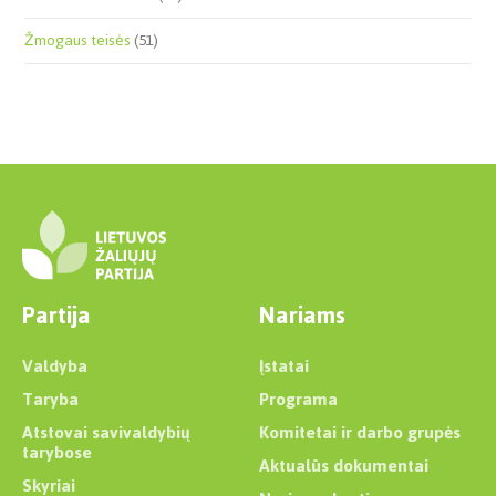
Žmogaus teisės
(51)
Partija
Nariams
Valdyba
Įstatai
Taryba
Programa
Atstovai savivaldybių
Komitetai ir darbo grupės
tarybose
Aktualūs dokumentai
Skyriai