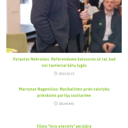
Vytautas Nekrošius. Referendume balsuosiu už tai, kad
visi tautiečiai būtų lygūs
2023-10-23
Martynas Nagevičius: Nusikaltimo prieš valstybę
prieskonis partijų susitarime
2014-04-01
Filmo “Into eternity” peržiūra