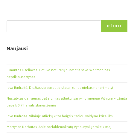
Paieška
IEŠKOTI
Naujausi
Eimantas Kiseliovas. Lietuva neturėtų nuomotis savo skaitmeninės
nepriklausomybės
Ieva Budraitė. Didžiausia pasaulio skola, kurios niekas nenori matyti
Nustatytas dar vienas pažeidimas atliekų tvarkymo įmonėje Vilniuje – užimta
beveik 0,7 ha valstybinės žemės
Ieva Budraitė. Vilniuje atliekų krizė baigsis, tačiau valdymo krizė liks.
Martynas Norbutas. Apie socialdemokratų Vyriausybių prakeiksmą