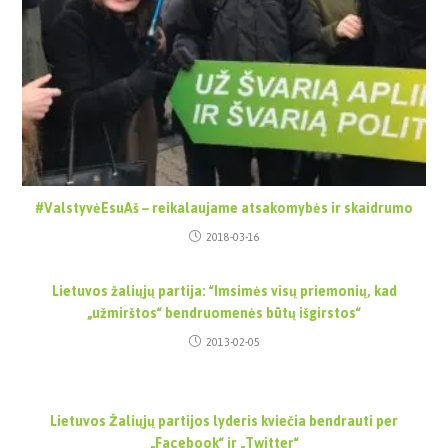
#ValstyvėEsuAš – reikalaujame atsakomybės ir skaidrumo
2018-03-16
Lietuvos žaliųjų partija: “Imsimės visų priemonių, kad
„užmirštos“ bendruomenės būtų išgirstos“
2013-02-05
Lietuvos Žaliųjų partijos lyderis kviečia bendrauti per
„Facebook“ ir „Twitter“