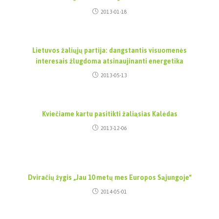
2013-01-18
Lietuvos žaliųjų partija: dangstantis visuomenės
interesais žlugdoma atsinaujinanti energetika
2013-05-13
Kviečiame kartu pasitikti žaliąsias Kalėdas
2013-12-06
Dviračių žygis „Jau 10 metų mes Europos Sąjungoje“
2014-05-01