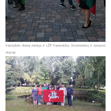
Valstybės dieną minėjo ir LŽP Panevėžio, Druskininkų ir Jonavos
skyriai: