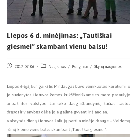
Liepos 6 d. minėjimas: „Tautiškai
giesmei“ skambant vienu balsu!
2017-07-06
Naujienos
/
Renginiai
/
Skyrių naujienos
Liepos 6-ąją kunigaikštis Mindaugas buvo vainikuotas karaliumi, o
jo suvienytos Lietuvos žemės krikščioniškame to meto pasaulyje
pripažintos valstybe. Jai teko daug išbandymų, tačiau tautos
drąsos ir vienybės dėka joje galime gyventi ir šiandien.
Valstybės dieną Lietuvos žaliųjų partija minėjo drauge – Valdomų
rūmų kieme vienu balsu skambant „Tautiškai giesmei“.