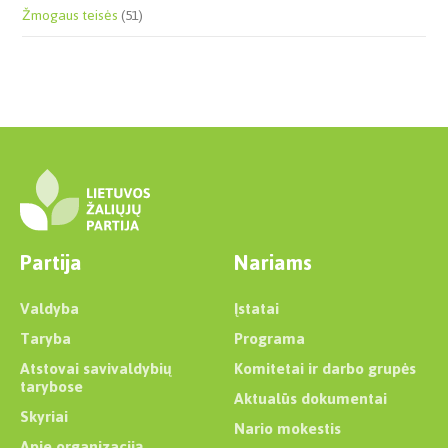
Žmogaus teisės
(51)
Partija
Nariams
Valdyba
Įstatai
Taryba
Programa
Atstovai savivaldybių
Komitetai ir darbo grupės
tarybose
Aktualūs dokumentai
Skyriai
Nario mokestis
Apie organizaciją