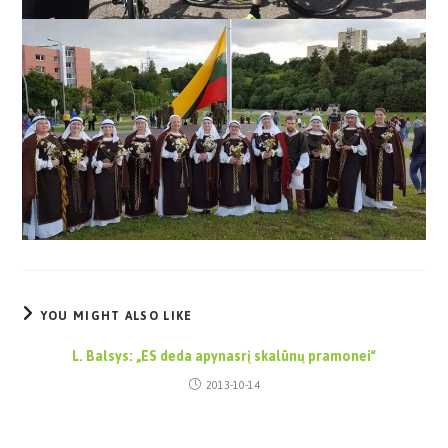
YOU MIGHT ALSO LIKE
L. Balsys: „ES deda apynasrį skalūnų pramonei“
2013-10-14