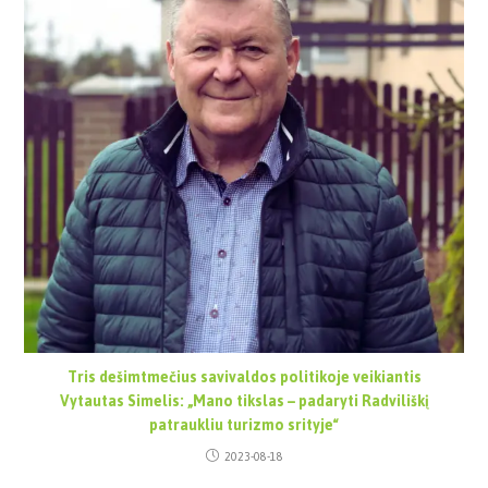
Tris dešimtmečius savivaldos politikoje veikiantis
Vytautas Simelis: „Mano tikslas – padaryti Radviliškį
patraukliu turizmo srityje“
2023-08-18