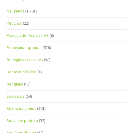
Naujienos
(1,701)
Peticijos
(22)
Pozicija dėl Astravo AE
(8)
Pranešimai spaudai
(528)
Remigijus Lapinskas
(96)
Renatas Miškinis
(1)
Renginiai
(93)
Savivalda
(54)
Skyrių naujienos
(101)
Socialinė politika
(35)
Svajūnas Plungė
(37)