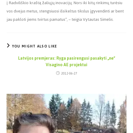
į Radviliškio kraštą žaliųjų inovacijų. Nors iki kitų rinkimų turėsiu
vos dvejus metus, stengsiuosi išsikeltus tikslus įgyvendinti ar bent
jau pakloti jiems tvirtus pamatus“, – teigia Vytautas Simelis.
YOU MIGHT ALSO LIKE
Latvijos premjeras: Ryga pasirengusi pasakyti „ne“
Visagino AE projektui
2012-06-27