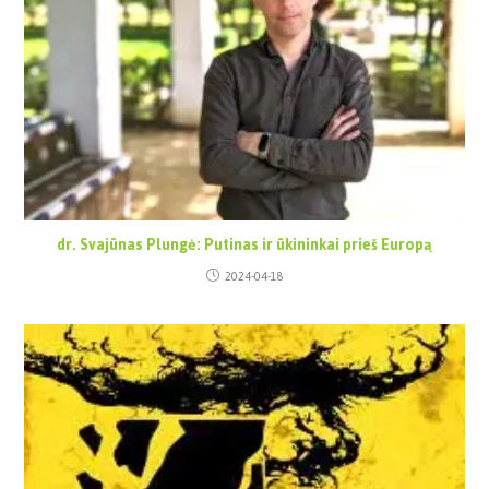
dr. Svajūnas Plungė: Putinas ir ūkininkai prieš Europą
2024-04-18