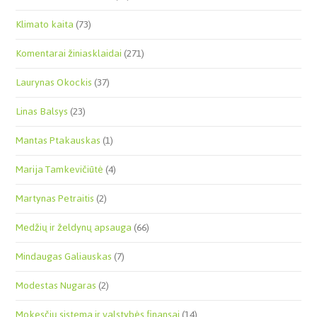
Klimato kaita
(73)
Komentarai žiniasklaidai
(271)
Laurynas Okockis
(37)
Linas Balsys
(23)
Mantas Ptakauskas
(1)
Marija Tamkevičiūtė
(4)
Martynas Petraitis
(2)
Medžių ir želdynų apsauga
(66)
Mindaugas Galiauskas
(7)
Modestas Nugaras
(2)
Mokesčių sistema ir valstybės finansai
(14)