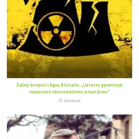
Žalieji kreipėsi į Agnę Bilotaitę: „Lietuvos gyventojai
neparuošti ekstremalioms situacijoms“
2024-04-26