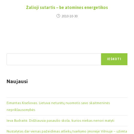
Žalioji sutartis – be atominės energetikos
2010-10-30
Paieška
IEŠKOTI
Naujausi
Eimantas Kiseliovas. Lietuva neturėtų nuomotis savo skaitmeninės
nepriklausomybės
Ieva Budraitė. Didžiausia pasaulio skola, kurios niekas nenori matyti
Nustatytas dar vienas pažeidimas atliekų tvarkymo įmonėje Vilniuje – užimta