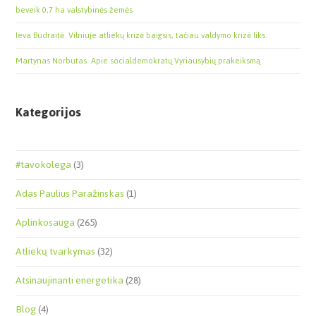
beveik 0,7 ha valstybinės žemės
Ieva Budraitė. Vilniuje atliekų krizė baigsis, tačiau valdymo krizė liks.
Martynas Norbutas. Apie socialdemokratų Vyriausybių prakeiksmą
Kategorijos
#tavokolega
(3)
Adas Paulius Paražinskas
(1)
Aplinkosauga
(265)
Atliekų tvarkymas
(32)
Atsinaujinanti energetika
(28)
Blog
(4)