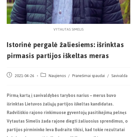
VYTAUTAS SIMELIS
Istorinė pergalė žaliesiems: išrinktas
pirmasis partijos iškeltas meras
2021-04-26
Naujienos
/
Pranešimai spaudai
/
Savivalda
Pirmą kartą į savivaldybės tarybos narius – merus buvo
išrinktas Lietuvos žaliųjų partijos iškeltas kandidatas.
Radviliškio rajono rinkimuose gyventojų pasitikėjimą pelnęs
Vytautas Simelis žada rajone diegti žaliuosius sprendimus, o
partijos pirmininkė Ieva Budraitė tikisi, kad tokie rezultatai