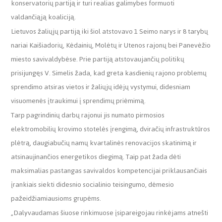
konservatorių partiją ir turi realias galimybes formuoti
valdančiąją koaliciją.
Lietuvos žaliųjų partiją iki šiol atstovavo 1 Seimo narys ir 8 tarybų
nariai Kaišiadorių, Kėdainių, Molėtų ir Utenos rajonų bei Panevėžio
miesto savivaldybėse. Prie partiją atstovaujančių politikų
prisijungęs V. Simelis žada, kad greta kasdienių rajono problemų
sprendimo atsiras vietos ir žaliųjų idėjų vystymui, didesniam
visuomenės įtraukimui į sprendimų priėmimą.
Tarp pagrindinių darbų rajonui jis numato pirmosios
elektromobilių krovimo stotelės įrengimą, dviračių infrastruktūros
plėtrą, daugiabučių namų kvartalinės renovacijos skatinimą ir
atsinaujinančios energetikos diegimą. Taip pat žada dėti
maksimalias pastangas savivaldos kompetencijai priklausančiais
įrankiais siekti didesnio socialinio teisingumo, dėmesio
pažeidžiamiausioms grupėms.
„Dalyvaudamas šiuose rinkimuose įsipareigojau rinkėjams atnešti