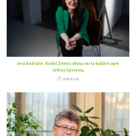
Ieva Budraitė. Kodėl Žemės dieną verta kalbėti apie
Jeffrey Epsteiną
2026-03-20