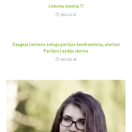
Linksmų švenčių !!!
2012-12-21
Daugėja Lietuvos žaliųjų partijos bendraminčių, plečiasi
Partijos Lazdijų skyrius
2013-01-28