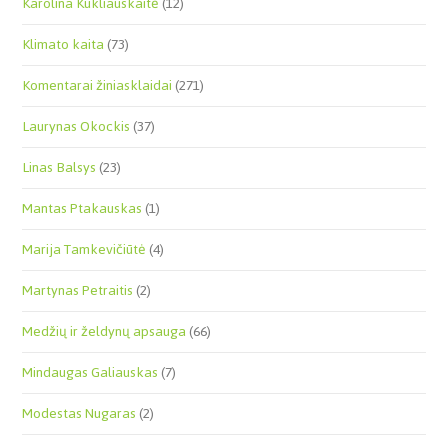
Karolina Kukliauskaitė
(12)
Klimato kaita
(73)
Komentarai žiniasklaidai
(271)
Laurynas Okockis
(37)
Linas Balsys
(23)
Mantas Ptakauskas
(1)
Marija Tamkevičiūtė
(4)
Martynas Petraitis
(2)
Medžių ir želdynų apsauga
(66)
Mindaugas Galiauskas
(7)
Modestas Nugaras
(2)