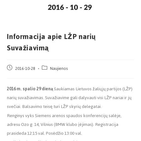
Informacija apie LŽP narių
Suvažiavimą
2016-10-28
Naujienos
2016 m. spalio 29 dieną
šaukiamas Lietuvos žaliųjų partijos (LŽP)
narių suvažiavimas. Suvažiavime gali dalyvauti visi LŽP nariai ir jų
svečiai. Balsavimo teisę turi LŽP skyrių delegatai.
Renginys vyks Siemens arenos spaudos konferencijų salėje,
adresu Ozo g. 14, Vilnius (BMW klubo įėjimas). Registracija
prasideda 12:15 val. Posėdžio 13:00 val.