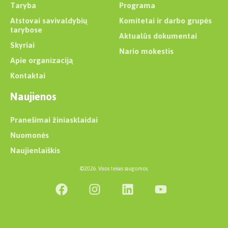
Taryba
Programa
Atstovai savivaldybių
Komitetai ir darbo grupės
tarybose
Aktualūs dokumentai
Skyriai
Nario mokestis
Apie organizaciją
Kontaktai
Naujienos
Pranešimai žiniasklaidai
Nuomonės
Naujienlaiškis
©2026. Visos teisės saugomos.