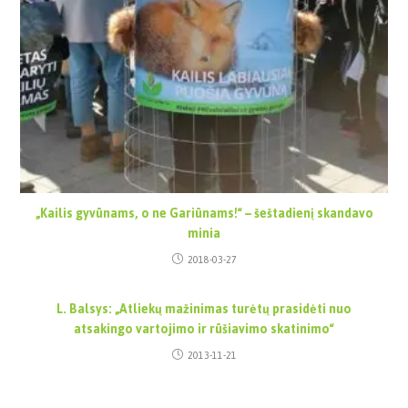
„Kailis gyvūnams, o ne Gariūnams!“ – šeštadienį skandavo
minia
2018-03-27
L. Balsys: „Atliekų mažinimas turėtų prasidėti nuo
atsakingo vartojimo ir rūšiavimo skatinimo“
2013-11-21