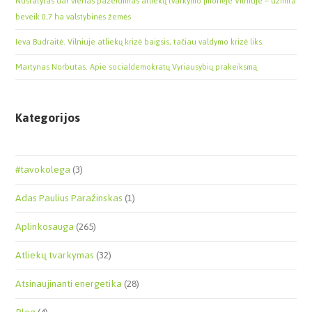
Nustatytas dar vienas pažeidimas atliekų tvarkymo įmonėje Vilniuje – užimta
beveik 0,7 ha valstybinės žemės
Ieva Budraitė. Vilniuje atliekų krizė baigsis, tačiau valdymo krizė liks.
Martynas Norbutas. Apie socialdemokratų Vyriausybių prakeiksmą
Kategorijos
#tavokolega
(3)
Adas Paulius Paražinskas
(1)
Aplinkosauga
(265)
Atliekų tvarkymas
(32)
Atsinaujinanti energetika
(28)