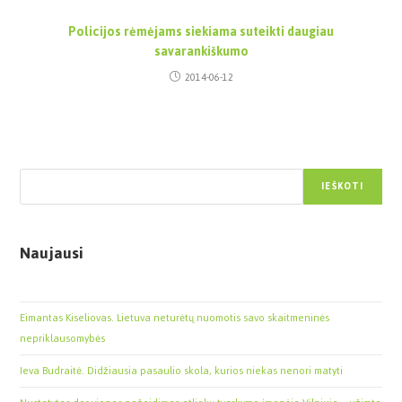
Policijos rėmėjams siekiama suteikti daugiau
savarankiškumo
2014-06-12
Paieška
IEŠKOTI
Naujausi
Eimantas Kiseliovas. Lietuva neturėtų nuomotis savo skaitmeninės
nepriklausomybės
Ieva Budraitė. Didžiausia pasaulio skola, kurios niekas nenori matyti