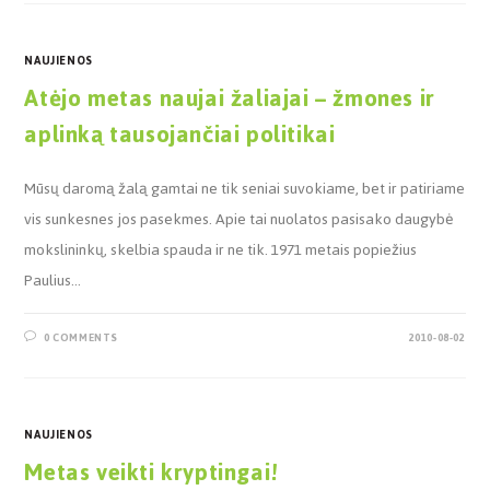
NAUJIENOS
Atėjo metas naujai žaliajai – žmones ir
aplinką tausojančiai politikai
Mūsų daromą žalą gamtai ne tik seniai suvokiame, bet ir patiriame
vis sunkesnes jos pasekmes. Apie tai nuolatos pasisako daugybė
mokslininkų, skelbia spauda ir ne tik. 1971 metais popiežius
Paulius…
0 COMMENTS
2010-08-02
NAUJIENOS
Metas veikti kryptingai!