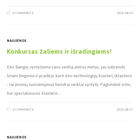
0 COMMENTS
2010-08-20
NAUJIENOS
Konkursas žaliems ir išradingiems!
Eko Banga, vystydama savo veiklą antrus metus, jau subrendo
kitam žingsniui ir pradėjo kurti eko technologijų klasterį (klasteris
- tai įmonių susivienijimas bendrai veiklai vystyti). Pagrindinė sritis,
kur specializuosis klasteris…
0 COMMENTS
2010-08-17
NAUJIENOS