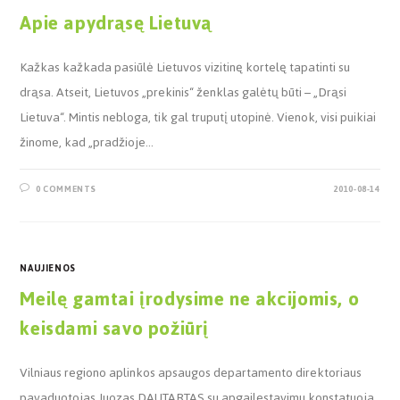
Apie apydrąsę Lietuvą
Kažkas kažkada pasiūlė Lietuvos vizitinę kortelę tapatinti su
drąsa. Atseit, Lietuvos „prekinis“ ženklas galėtų būti – „Drąsi
Lietuva“. Mintis nebloga, tik gal truputį utopinė. Vienok, visi puikiai
žinome, kad „pradžioje…
0 COMMENTS
2010-08-14
NAUJIENOS
Meilę gamtai įrodysime ne akcijomis, o
keisdami savo požiūrį
Vilniaus regiono aplinkos apsaugos departamento direktoriaus
pavaduotojas Juozas DAUTARTAS su apgailestavimu konstatuoja,