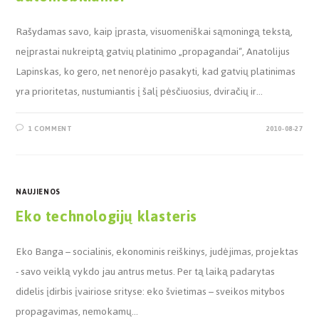
Rašydamas savo, kaip įprasta, visuomeniškai sąmoningą tekstą,
neįprastai nukreiptą gatvių platinimo „propagandai“, Anatolijus
Lapinskas, ko gero, net nenorėjo pasakyti, kad gatvių platinimas
yra prioritetas, nustumiantis į šalį pėsčiuosius, dviračių ir…
1 COMMENT
2010-08-27
NAUJIENOS
Eko technologijų klasteris
Eko Banga – socialinis, ekonominis reiškinys, judėjimas, projektas
- savo veiklą vykdo jau antrus metus. Per tą laiką padarytas
didelis įdirbis įvairiose srityse: eko švietimas – sveikos mitybos
propagavimas, nemokamų…