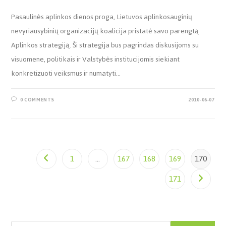
Pasaulinės aplinkos dienos proga, Lietuvos aplinkosauginių
nevyriausybinių organizacijų koalicija pristatė savo parengtą
Aplinkos strategiją. Ši strategija bus pagrindas diskusijoms su
visuomene, politikais ir Valstybės institucijomis siekiant
konkretizuoti veiksmus ir numatyti…
0 COMMENTS
2010-06-07
1
…
167
168
169
170
171
Paieška