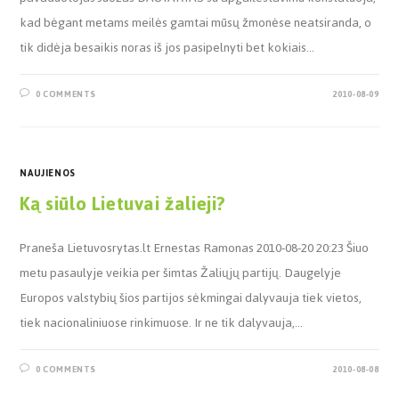
kad bėgant metams meilės gamtai mūsų žmonėse neatsiranda, o
tik didėja besaikis noras iš jos pasipelnyti bet kokiais…
0 COMMENTS
2010-08-09
NAUJIENOS
Ką siūlo Lietuvai žalieji?
Praneša Lietuvosrytas.lt Ernestas Ramonas 2010-08-20 20:23 Šiuo
metu pasaulyje veikia per šimtas Žaliųjų partijų. Daugelyje
Europos valstybių šios partijos sėkmingai dalyvauja tiek vietos,
tiek nacionaliniuose rinkimuose. Ir ne tik dalyvauja,…
0 COMMENTS
2010-08-08