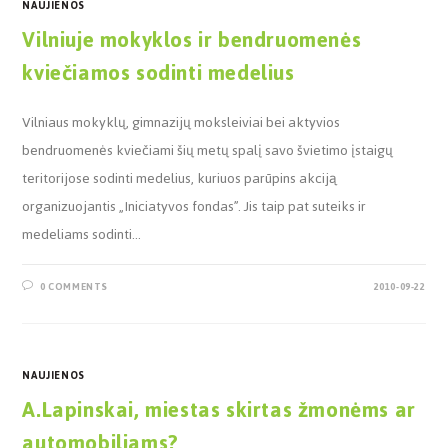
NAUJIENOS
Vilniuje mokyklos ir bendruomenės
kviečiamos sodinti medelius
Vilniaus mokyklų, gimnazijų moksleiviai bei aktyvios
bendruomenės kviečiami šių metų spalį savo švietimo įstaigų
teritorijose sodinti medelius, kuriuos parūpins akciją
organizuojantis „Iniciatyvos fondas”. Jis taip pat suteiks ir
medeliams sodinti…
0 COMMENTS
2010-09-22
NAUJIENOS
A.Lapinskai, miestas skirtas žmonėms ar
automobiliams?