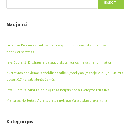
IEŠKOTI
Naujausi
Eimantas Kiseliovas. Lietuva neturėtų nuomotis savo skaitmeninės
nepriklausomybės
Ieva Budraitė. Didžiausia pasaulio skola, kurios niekas nenori matyti
Nustatytas dar vienas pažeidimas atliekų tvarkymo įmonėje Vilniuje – užimta
beveik 0,7 ha valstybinės žemės
Ieva Budraitė. Vilniuje atliekų krizė baigsis, tačiau valdymo krizė liks.
Martynas Norbutas. Apie socialdemokratų Vyriausybių prakeiksmą
Kategorijos