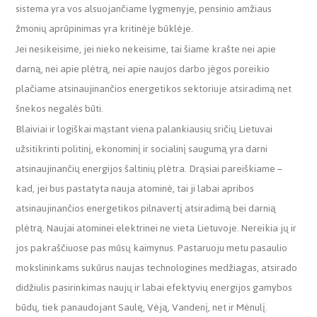
sistema yra vos alsuojančiame lygmenyje, pensinio amžiaus
žmonių aprūpinimas yra kritinėje būklėje.
Jei nesikeisime, jei nieko nekeisime, tai šiame krašte nei apie
darną, nei apie plėtrą, nei apie naujos darbo jėgos poreikio
plačiame atsinaujinančios energetikos sektoriuje atsiradimą net
šnekos negalės būti.
Blaiviai ir logiškai mąstant viena palankiausių sričių Lietuvai
užsitikrinti politinį, ekonominį ir socialinį saugumą yra darni
atsinaujinančių energijos šaltinių plėtra. Drąsiai pareiškiame –
kad, jei bus pastatyta nauja atominė, tai ji labai apribos
atsinaujinančios energetikos pilnavertį atsiradimą bei darnią
plėtrą. Naujai atominei elektrinei ne vieta Lietuvoje. Nereikia jų ir
jos pakraščiuose pas mūsų kaimynus. Pastaruoju metu pasaulio
mokslininkams sukūrus naujas technologines medžiagas, atsirado
didžiulis pasirinkimas naujų ir labai efektyvių energijos gamybos
būdų, tiek panaudojant Saulę, Vėją, Vandenį, net ir Mėnulį.