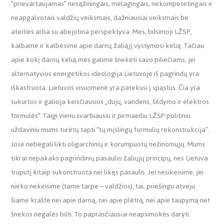
“prievartaujamas” nesąžiningais, melagingais, nekompetetingais ir
neapgalvotais valdžių veiksmais, dažniausiai veiksmais be
ateities arba su abejotina perspektyva. Mes, būsimoji LŽSP,
kalbame ir kalbėsime apie darnų žaliąjį vystymosi kelią. Tačiau
apie kokį darnų kelią mes galime šnekėti savo piliečiams, jei
alternatyvios energetikos ideologija Lietuvoje iš pagrindų yra
iškastruota. Lietuvos visuomenė yra patekusi į spąstus. Čia yra
sukurtos ir galioja keisčiausios „dujų, vandens, šildymo ir elektros
formulės“. Taigi vienu svarbiausiu ir pirmaeiliu LŽSP politiniu
uždaviniu mums turėtų tapti “tų mįslingų formulių rekonstrukcija”.
Jose nebegali likti oligarchinių ir korumpuotų nežinomųjų. Mums
tikrai nepakaks pagrindinių pasaulio žaliųjų principų, nes Lietuva
truputį kitaip sukonstruota nei likęs pasaulis. Jei nesikeisime, jei
nieko nekeisime (tame tarpe – valdžios), tai, priešingu atveju
šiame krašte nei apie darną, nei apie plėtrą, nei apie taupymą net
šnekos negalės būti. To paprasčiausiai neapsimokės daryti.