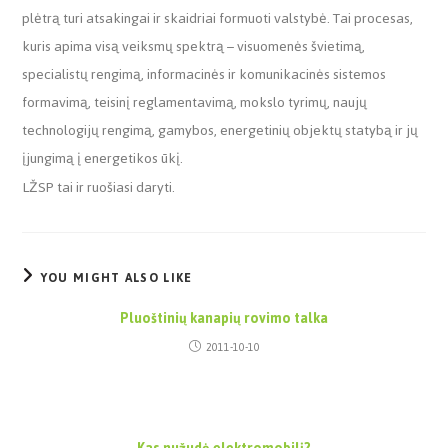
plėtrą turi atsakingai ir skaidriai formuoti valstybė. Tai procesas,
kuris apima visą veiksmų spektrą – visuomenės švietimą,
specialistų rengimą, informacinės ir komunikacinės sistemos
formavimą, teisinį reglamentavimą, mokslo tyrimų, naujų
technologijų rengimą, gamybos, energetinių objektų statybą ir jų
įjungimą į energetikos ūkį.
LŽSP tai ir ruošiasi daryti.
YOU MIGHT ALSO LIKE
Pluoštinių kanapių rovimo talka
2011-10-10