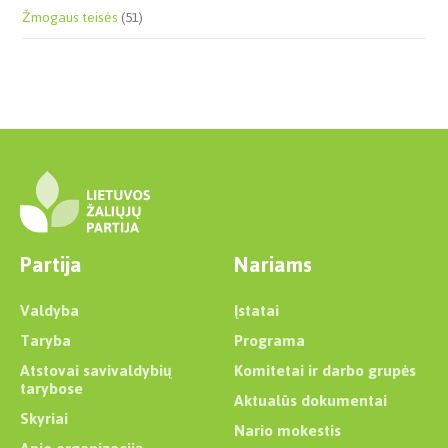
Žmogaus teisės
(51)
Partija
Nariams
Valdyba
Įstatai
Taryba
Programa
Atstovai savivaldybių
Komitetai ir darbo grupės
tarybose
Aktualūs dokumentai
Skyriai
Nario mokestis