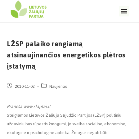
LŽSP palaiko rengiamą
atsinaujinančios energetikos plėtros
įstatymą
2010-11-02
Naujienos
Praneša www.slaptai.lt
Steigiamos Lietuvos Žaliųjų Sąjūdžio Partijos (LŽSP) politiniu
uždaviniu bus rūpestis žmogumi, jo sveika socialine, ekonomine,
ekologine ir psichologine aplinka. Žmogus negali būti