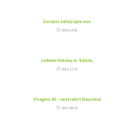
Europos žalieji apie mus
2010-12-01
Linkime linksmų šv. Kalėdų
2011-12-22
Visagino AE – neatsakyti klausimai
2011-08-05