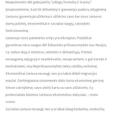
Neapsimokės dėl galiojančių “ydingų formulių ir tvarkų“.
Įsisąmoninkime, kad tik dirbantieji ir gaunantys padorų atlyginimą
Lietuvos gyventojai užtikrina ir užtikrins savo bei visos Lietuvos
darnų politinį, ekonomiškai ir socialiai saugų, valstybės
funkcionavimą.
Lietuvoje visos paminėtos sritys yra iškreiptos. Politiškai
gyvenimas nėra saugus dėl žaliavinės priklausomybės nuo Rusijos,
t.y. nebus dujų ir elektros, nebeliks ir dirbančiųjų. Politinį
nesaugumą sąlygoja ir neadekvatūs, nesuprantami, o gal kartais ir
nusikalstami, visų Nepriklausomybės laikų valdžių veiksmai.
Ekonomiškai Lietuva nesaugi, nes yra labai dideli migracijos
mąstai. Darbingiausia visuomenės dalis kuria ekonominę gerovę
kitose valstybėse, savo ateitį kartu su savo atžalomis, t.y.
potencialiais būsimos Lietuvos ekonomikos dalyviais, – mato
svetur.
Socialiai Lietuva nesaugi, nes yra labai daug bedarbių, mokesčių