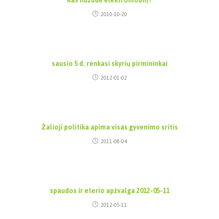
Kas nužudė elektromobilį?
2010-10-20
sausio 5 d. renkasi skyrių pirmininkai
2012-01-02
Žalioji politika apima visas gyvenimo sritis
2011-08-04
spaudos ir eterio apžvalga 2012-05-11
2012-05-11