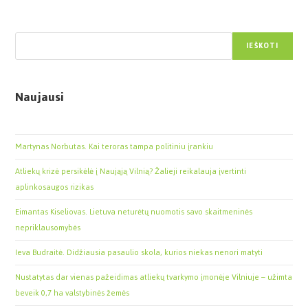
Paieška
IEŠKOTI
Naujausi
Martynas Norbutas. Kai teroras tampa politiniu įrankiu
Atliekų krizė persikėlė į Naująją Vilnią? Žalieji reikalauja įvertinti
aplinkosaugos rizikas
Eimantas Kiseliovas. Lietuva neturėtų nuomotis savo skaitmeninės
nepriklausomybės
Ieva Budraitė. Didžiausia pasaulio skola, kurios niekas nenori matyti
Nustatytas dar vienas pažeidimas atliekų tvarkymo įmonėje Vilniuje – užimta
beveik 0,7 ha valstybinės žemės