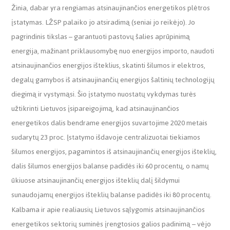
Žinia, dabar yra rengiamas atsinaujinančios energetikos plėtros
įstatymas. LŽSP palaiko jo atsiradimą (seniai jo reikėjo). Jo
pagrindinis tikslas – garantuoti pastovų šalies aprūpinimą
energija, mažinant priklausomybę nuo energijos importo, naudoti
atsinaujinančios energijos išteklius, skatinti šilumos ir elektros,
degalų gamybos iš atsinaujinančių energijos šaltinių technologijų
diegimą ir vystymąsi. Šio įstatymo nuostatų vykdymas turės
užtikrinti Lietuvos įsipareigojimą, kad atsinaujinančios
energetikos dalis bendrame energijos suvartojime 2020 metais
sudarytų 23 proc. Įstatymo išdavoje centralizuotai tiekiamos
šilumos energijos, pagamintos iš atsinaujinančių energijos išteklių,
dalis šilumos energijos balanse padidės iki 60 procentų, o namų
ūkiuose atsinaujinančių energijos išteklių dalį šildymui
sunaudojamų energijos išteklių balanse padidės iki 80 procentų.
Kalbama ir apie realiausių Lietuvos sąlygomis atsinaujinančios
energetikos sektorių suminės įrengtosios galios padinimą – vėjo