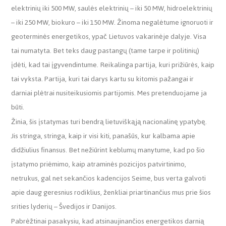
elektrinių iki 500 MW, saulės elektrinių – iki 50 MW, hidroelektrinių
– iki 250 MW, biokuro – iki 150 MW. Žinoma negalėtume ignoruoti ir
geoterminės energetikos, ypač Lietuvos vakarinėje dalyje. Visa
tai numatyta. Bet teks daug pastangų (tame tarpe ir politinių)
įdėti, kad tai įgyvendintume. Reikalinga partija, kuri prižiūrės, kaip
tai vyksta. Partija, kuri tai darys kartu su kitomis pažangai ir
darniai plėtrai nusiteikusiomis partijomis. Mes pretenduojame ja
būti.
Žinia, šis įstatymas turi bendrą lietuviškąją nacionalinę ypatybę.
Jis stringa, stringa, kaip ir visi kiti, panašūs, kur kalbama apie
didžiulius finansus. Bet nežiūrint keblumų manytume, kad po šio
įstatymo priėmimo, kaip atraminės pozicijos patvirtinimo,
netrukus, gal net sekančios kadencijos Seime, bus verta galvoti
apie daug geresnius rodiklius, ženkliai priartinančius mus prie šios
srities lyderių – Švedijos ir Danijos.
Pabrėžtinai pasakysiu, kad atsinaujinančios energetikos darnią