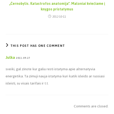
„Černobylis. Katastrofos anatomija“. Maloniai kviečiame į
knygos pristatymus
2012-10-11
THIS POST HAS ONE COMMENT
Julka
2011-09-27
sveiki, gal zinote kur galiu resti istatyma apie alternatyvia
energetika. Ta zimuji nauja istatyma kuri katik isleido ar ruosiasi
isleisti, su visais tarifais ir t.t.
Comments are closed.