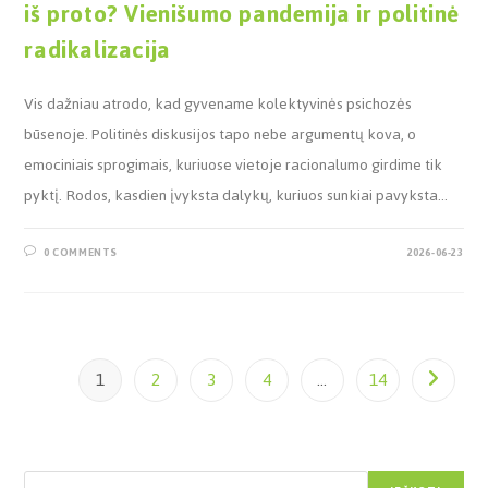
iš proto? Vienišumo pandemija ir politinė
radikalizacija
Vis dažniau atrodo, kad gyvename kolektyvinės psichozės
būsenoje. Politinės diskusijos tapo nebe argumentų kova, o
emociniais sprogimais, kuriuose vietoje racionalumo girdime tik
pyktį. Rodos, kasdien įvyksta dalykų, kuriuos sunkiai pavyksta…
0 COMMENTS
2026-06-23
1
2
3
4
…
14
Paieška