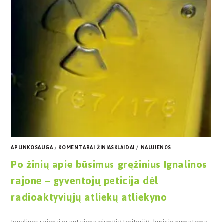
APLINKOSAUGA
/
KOMENTARAI ŽINIASKLAIDAI
/
NAUJIENOS
Po žinių apie būsimus gręžinius Ignalinos
rajone – gyventojų peticija dėl
radioaktyviųjų atliekų atliekyno
Ignalinos rajonui esant viena pirmųjų teritorijų, kurioje numatoma