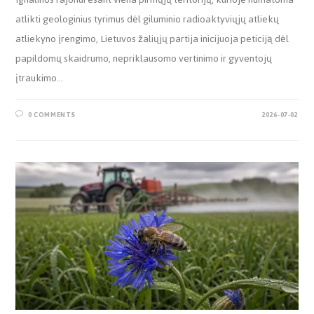
atlikti geologinius tyrimus dėl giluminio radioaktyviųjų atliekų
atliekyno įrengimo, Lietuvos žaliųjų partija inicijuoja peticiją dėl
papildomų skaidrumo, nepriklausomo vertinimo ir gyventojų
įtraukimo…
0 COMMENTS
2026-07-02