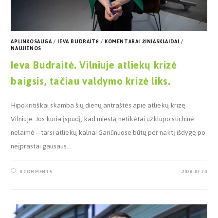
APLINKOSAUGA
/
IEVA BUDRAITĖ
/
KOMENTARAI ŽINIASKLAIDAI
/
NAUJIENOS
Ieva Budraitė. Vilniuje atliekų krizė
baigsis, tačiau valdymo krizė liks.
Hipokritiškai skamba šių dienų antraštės apie atliekų krizę
Vilniuje. Jos kuria įspūdį, kad miestą netikėtai užklupo stichinė
nelaimė – tarsi atliekų kalnai Gariūnuose būtų per naktį išdygę po
neįprastai gausaus…
0 COMMENTS
2026-07-20