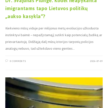
Dr. Svajūnas Plungė. Kodėl neapykanta
imigrantams tapo Lietuvos politikų
„aukso kasykla“?
Kiekvieno mūsų viduje per milijonus metų evoliucijos užkoduota
instinktyvi baimė – nepažįstamąjį sutikti kaip potencialų žudiką ar
prievartautoją. Didžiąją dalį mūsų istorijos tarpsnių policijos
analogų nebuvo, tad užtekdavo vieno genties…
0 COMMENTS
2026-07-09