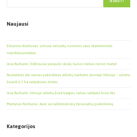
IEŠKOTI
Naujausi
Eimantas Kiseliovas. Lietuva neturėtų nuomotis savo skaitmeninės
nepriklausomybės
Ieva Budraitė. Didžiausia pasaulio skola, kurios niekas nenori matyti
Nustatytas dar vienas pažeidimas atliekų tvarkymo įmonėje Vilniuje – užimta
beveik 0,7 ha valstybinės žemės
Ieva Budraitė. Vilniuje atliekų krizė baigsis, tačiau valdymo krizė liks.
Martynas Norbutas. Apie socialdemokratų Vyriausybių prakeiksmą
Kategorijos