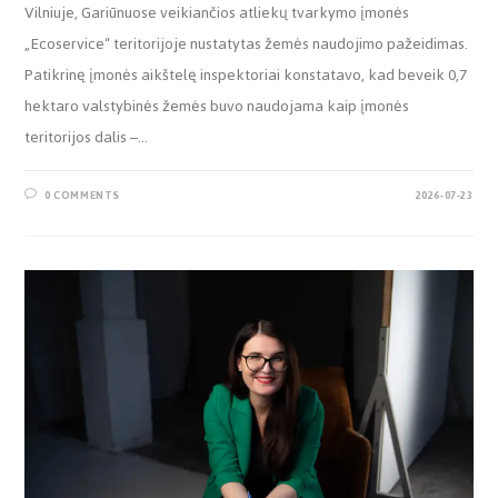
Vilniuje, Gariūnuose veikiančios atliekų tvarkymo įmonės
„Ecoservice“ teritorijoje nustatytas žemės naudojimo pažeidimas.
Patikrinę įmonės aikštelę inspektoriai konstatavo, kad beveik 0,7
hektaro valstybinės žemės buvo naudojama kaip įmonės
teritorijos dalis –…
0 COMMENTS
2026-07-23