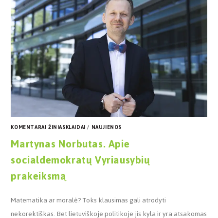
KOMENTARAI ŽINIASKLAIDAI
/
NAUJIENOS
Martynas Norbutas. Apie
socialdemokratų Vyriausybių
prakeiksmą
Matematika ar moralė? Toks klausimas gali atrodyti
nekorektiškas. Bet lietuviškoje politikoje jis kyla ir yra atsakomas