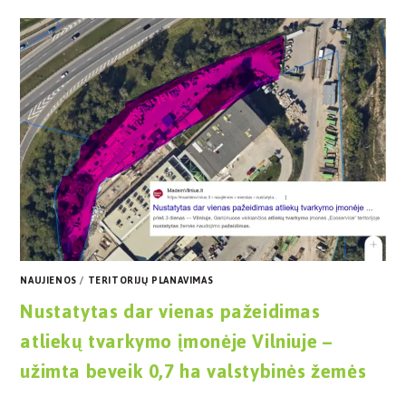
NAUJIENOS
/
TERITORIJŲ PLANAVIMAS
Nustatytas dar vienas pažeidimas
atliekų tvarkymo įmonėje Vilniuje –
užimta beveik 0,7 ha valstybinės žemės