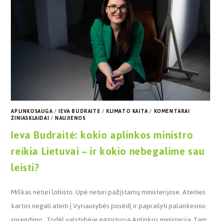
APLINKOSAUGA
/
IEVA BUDRAITĖ
/
KLIMATO KAITA
/
KOMENTARAI
ŽINIASKLAIDAI
/
NAUJIENOS
Ieva Budraitė: kokio aplinkos ministro
reikia Lietuvai – ir kokio nebegalime sau
leisti?
Miškas neturi lobisto. Upė neturi pažįstamų ministerijose. Ateities
kartos negali ateiti į Vyriausybės posėdį ir paprašyti palankesnio
sprendimo. Todėl valstybėje egzistuoja Aplinkos ministerija. Tam,