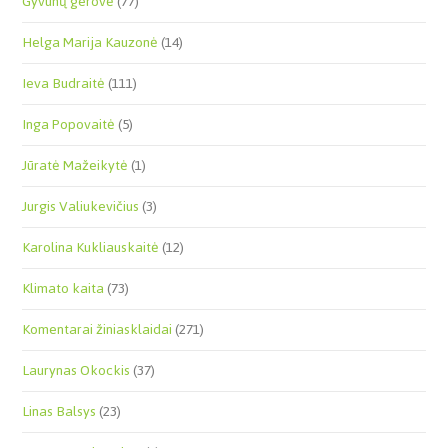
Gyvūnų gerovė
(77)
Helga Marija Kauzonė
(14)
Ieva Budraitė
(111)
Inga Popovaitė
(5)
Jūratė Mažeikytė
(1)
Jurgis Valiukevičius
(3)
Karolina Kukliauskaitė
(12)
Klimato kaita
(73)
Komentarai žiniasklaidai
(271)
Laurynas Okockis
(37)
Linas Balsys
(23)