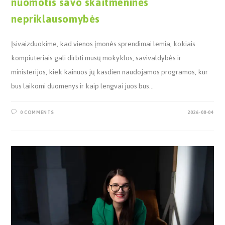
nuomotis savo skaitmeninės
nepriklausomybės
Įsivaizduokime, kad vienos įmonės sprendimai lemia, kokiais
kompiuteriais gali dirbti mūsų mokyklos, savivaldybės ir
ministerijos, kiek kainuos jų kasdien naudojamos programos, kur
bus laikomi duomenys ir kaip lengvai juos bus…
0 COMMENTS
2026-08-04