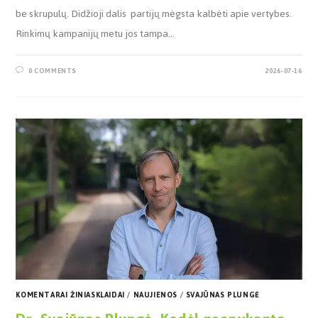
be skrupulų. Didžioji dalis partijų mėgsta kalbėti apie vertybes.
Rinkimų kampanijų metu jos tampa…
0 COMMENTS
2026-07-16
KOMENTARAI ŽINIASKLAIDAI
/
NAUJIENOS
/
SVAJŪNAS PLUNGĖ