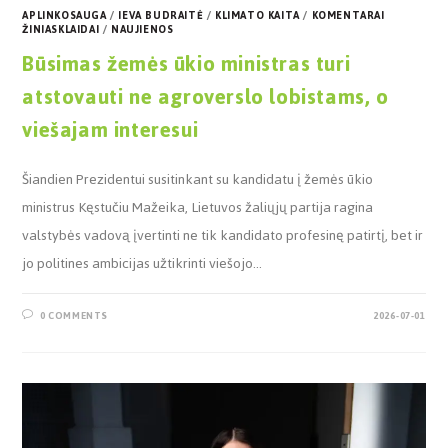
APLINKOSAUGA
/
IEVA BUDRAITĖ
/
KLIMATO KAITA
/
KOMENTARAI
ŽINIASKLAIDAI
/
NAUJIENOS
Būsimas žemės ūkio ministras turi
atstovauti ne agroverslo lobistams, o
viešajam interesui
Šiandien Prezidentui susitinkant su kandidatu į žemės ūkio
ministrus Kęstučiu Mažeika, Lietuvos žaliųjų partija ragina
valstybės vadovą įvertinti ne tik kandidato profesinę patirtį, bet ir
jo politines ambicijas užtikrinti viešojo…
0 COMMENTS
2026-07-01