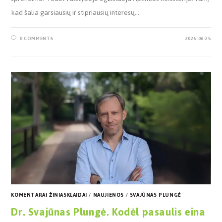
kad šalia garsiausių ir stipriausių interesų…
0 COMMENTS
2026-06-25
KOMENTARAI ŽINIASKLAIDAI
/
NAUJIENOS
/
SVAJŪNAS PLUNGĖ
Dr. Svajūnas Plungė. Kodėl pasaulis eina