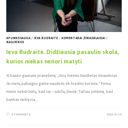
APLINKOSAUGA
/
IEVA BUDRAITĖ
/
KOMENTARAI ŽINIASKLAIDAI
/
NAUJIENOS
Ieva Budraitė. Didžiausia pasaulio skola,
kurios niekas nenori matyti
Iš banko gaunate pranešimą: „Jūsų metinis biudžetas išnaudotas.
Iki metų pabaigos galite naudotis tik kredito kortele.“ Pirma
mintis turbūt būtų, kad tai – sukčių žinutė. Tačiau įsitikinę, kad
bankas neklysta,…
0 COMMENTS
2026-07-30