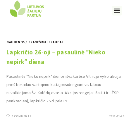
NAUJIENOS
/
PRANEŠIMAI SPAUDAI
Lapkričio 26-oji – pasaulinė “Nieko
nepirk” diena
Pasaulinės "Nieko nepirk" dienos išvakarėse Vilniuje vyko akcija
prieš besaikio vartojimo kultą prisidengiant vis labiau
nuvalkiojama Šv. Kalėdų dvasia. Akcijos rengėjai: žali.lt ir LŽSP
penktadienį, lapkričio 25 d. prie PC…
0 COMMENTS
2011-11-25