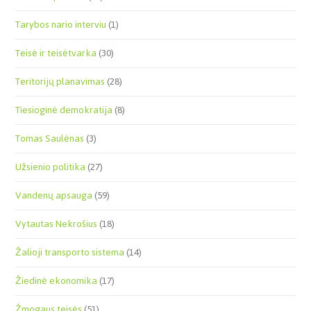
Tarybos nario interviu
(1)
Teisė ir teisėtvarka
(30)
Teritorijų planavimas
(28)
Tiesioginė demokratija
(8)
Tomas Saulėnas
(3)
Užsienio politika
(27)
Vandenų apsauga
(59)
Vytautas Nekrošius
(18)
Žalioji transporto sistema
(14)
Žiedinė ekonomika
(17)
Žmogaus teisės
(51)