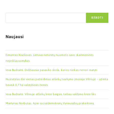
Paieška
IEŠKOTI
Naujausi
Eimantas Kiseliovas. Lietuva neturėtų nuomotis savo skaitmeninės
nepriklausomybės
Ieva Budraitė. Didžiausia pasaulio skola, kurios niekas nenori matyti
Nustatytas dar vienas pažeidimas atliekų tvarkymo įmonėje Vilniuje – užimta
beveik 0,7 ha valstybinės žemės
Ieva Budraitė. Vilniuje atliekų krizė baigsis, tačiau valdymo krizė liks.
Martynas Norbutas. Apie socialdemokratų Vyriausybių prakeiksmą