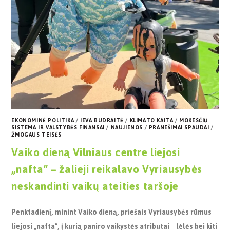
EKONOMINĖ POLITIKA
/
IEVA BUDRAITĖ
/
KLIMATO KAITA
/
MOKESČIŲ
SISTEMA IR VALSTYBĖS FINANSAI
/
NAUJIENOS
/
PRANEŠIMAI SPAUDAI
/
ŽMOGAUS TEISĖS
Vaiko dieną Vilniaus centre liejosi
„nafta“ – žalieji reikalavo Vyriausybės
neskandinti vaikų ateities taršoje
Penktadienį, minint Vaiko dieną, priešais Vyriausybės rūmus
liejosi „nafta“, į kurią paniro vaikystės atributai
–
lėlės bei kiti