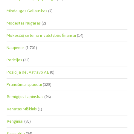
Mindaugas Galiauskas
(7)
Modestas Nugaras
(2)
Mokesčių sistema ir valstybės finansai
(14)
Naujienos
(1,701)
Peticijos
(22)
Pozicija dėl Astravo AE
(8)
Pranešimai spaudai
(528)
Remigijus Lapinskas
(96)
Renatas Miškinis
(1)
Renginiai
(93)
Savivalda
(54)