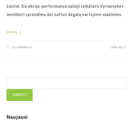
žaislai. Šia akcija
–
performansu žalieji reikalavo Vyriausybės
nevilkinti sprendimų dėl naftos degalų vartojimo mažinimo.
(more…)
0 COMMENTS
2024-05-17
Paieška
IEŠKOTI
Naujausi