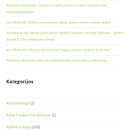
Eimantas Kiseliovas. Lietuva neturėtų nuomotis savo skaitmeninės
nepriklausomybės
Ieva Budraitė. Didžiausia pasaulio skola, kurios niekas nenori matyti
Nustatytas dar vienas pažeidimas atliekų tvarkymo įmonėje Vilniuje – užimta
beveik 0,7 ha valstybinės žemės
Ieva Budraitė. Vilniuje atliekų krizė baigsis, tačiau valdymo krizė liks.
Martynas Norbutas. Apie socialdemokratų Vyriausybių prakeiksmą
Kategorijos
#tavokolega
(3)
Adas Paulius Paražinskas
(1)
Aplinkosauga
(265)