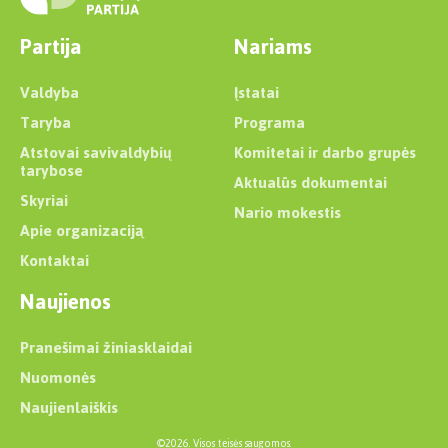
Partija
Nariams
Valdyba
Įstatai
Taryba
Programa
Atstovai savivaldybių
Komitetai ir darbo grupės
tarybose
Aktualūs dokumentai
Skyriai
Nario mokestis
Apie organizaciją
Kontaktai
Naujienos
Pranešimai žiniasklaidai
Nuomonės
Naujienlaiškis
©2026. Visos teisės saugomos.