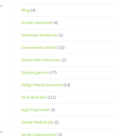
13
Blog
(4)
Dovilė Lileikienė
(4)
Eimantas Kiseliovas
(1)
Ekonominė politika
(32)
Erikas Marcinkevičius
(1)
Gyvūnų gerovė
(77)
Helga Marija Kauzonė
(14)
Ieva Budraitė
(111)
Inga Popovaitė
(5)
Jūratė Mažeikytė
(1)
24
Jurgis Valiukevičius
(3)