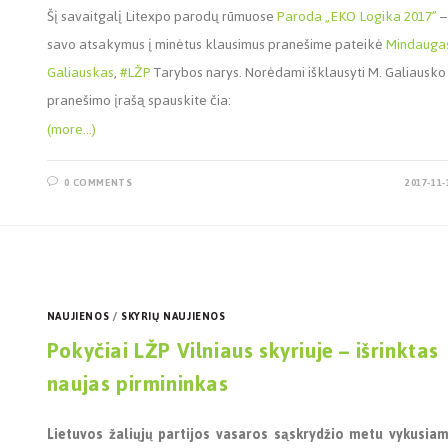
Šį savaitgalį Litexpo parodų rūmuose
Paroda „EKO Logika 2017”
savo atsakymus į minėtus klausimus pranešime pateikė
Mindauga
Galiauskas
,
#
LŽP
Tarybos narys. Norėdami išklausyti M. Galiausko
pranešimo įrašą spauskite čia:
(more…)
0 COMMENTS
2017-11-
NAUJIENOS
/
SKYRIŲ NAUJIENOS
Pokyčiai LŽP Vilniaus skyriuje – išrinktas
naujas pirmininkas
Lietuvos žaliųjų partijos vasaros sąskrydžio metu vykusia