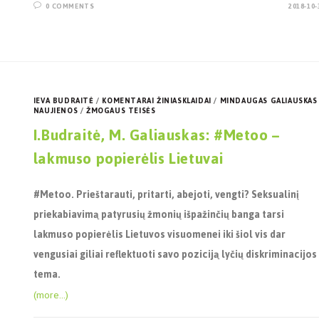
0 COMMENTS
2018-10-
IEVA BUDRAITĖ
/
KOMENTARAI ŽINIASKLAIDAI
/
MINDAUGAS GALIAUSKAS
NAUJIENOS
/
ŽMOGAUS TEISĖS
I.Budraitė, M. Galiauskas: #Metoo –
lakmuso popierėlis Lietuvai
#Metoo. Prieštarauti, pritarti, abejoti, vengti? Seksualinį
priekabiavimą patyrusių žmonių išpažinčių banga tarsi
lakmuso popierėlis Lietuvos visuomenei iki šiol vis dar
vengusiai giliai reflektuoti savo poziciją lyčių diskriminacijos
tema.
(more…)