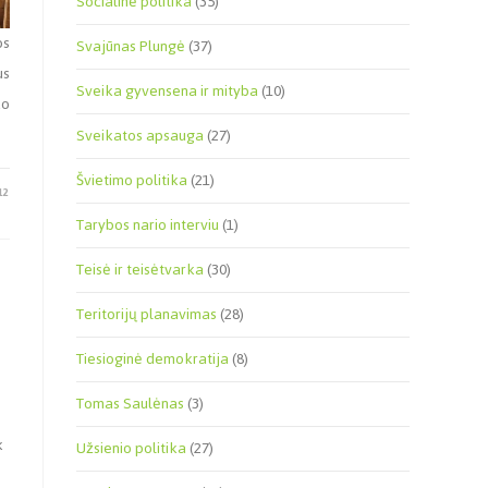
Socialinė politika
(35)
os
Svajūnas Plungė
(37)
us
Sveika gyvensena ir mityba
(10)
ko
Sveikatos apsauga
(27)
Švietimo politika
(21)
12
Tarybos nario interviu
(1)
Teisė ir teisėtvarka
(30)
Teritorijų planavimas
(28)
Tiesioginė demokratija
(8)
Tomas Saulėnas
(3)
k
Užsienio politika
(27)