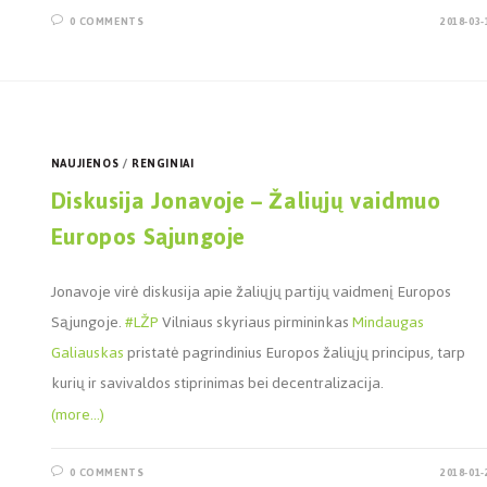
0 COMMENTS
2018-03-
NAUJIENOS
/
RENGINIAI
Diskusija Jonavoje – Žaliųjų vaidmuo
Europos Sąjungoje
Jonavoje virė diskusija apie žaliųjų partijų vaidmenį Europos
Sąjungoje.
#
LŽP
Vilniaus skyriaus pirmininkas
Mindaugas
Galiauskas
pristatė pagrindinius Europos žaliųjų principus, tarp
kurių ir savivaldos stiprinimas bei decentralizacija.
(more…)
0 COMMENTS
2018-01-