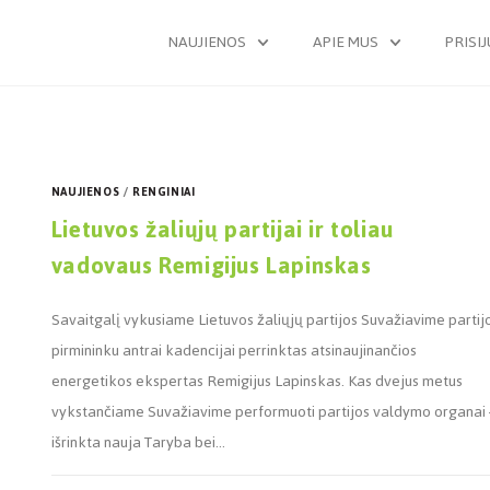
NAUJIENOS
APIE MUS
PRISI
NAUJIENOS
/
RENGINIAI
Lietuvos žaliųjų partijai ir toliau
vadovaus Remigijus Lapinskas
Savaitgalį vykusiame Lietuvos žaliųjų partijos Suvažiavime partij
pirmininku antrai kadencijai perrinktas atsinaujinančios
energetikos ekspertas Remigijus Lapinskas. Kas dvejus metus
vykstančiame Suvažiavime performuoti partijos valdymo organai 
išrinkta nauja Taryba bei…