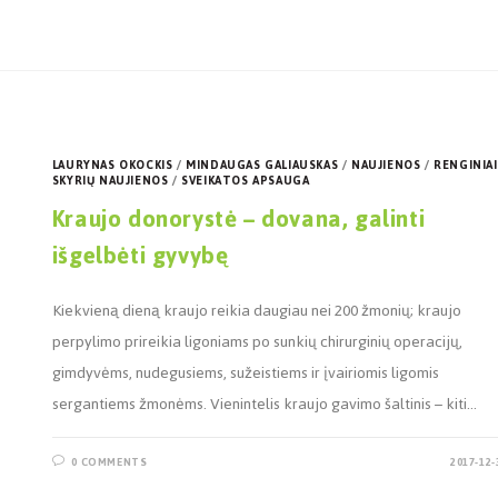
LAURYNAS OKOCKIS
/
MINDAUGAS GALIAUSKAS
/
NAUJIENOS
/
RENGINIAI
SKYRIŲ NAUJIENOS
/
SVEIKATOS APSAUGA
Kraujo donorystė – dovana, galinti
išgelbėti gyvybę
Kiekvieną dieną kraujo reikia daugiau nei 200 žmonių; kraujo
perpylimo prireikia ligoniams po sunkių chirurginių operacijų,
gimdyvėms, nudegusiems, sužeistiems ir įvairiomis ligomis
sergantiems žmonėms. Vienintelis kraujo gavimo šaltinis – kiti…
0 COMMENTS
2017-12-