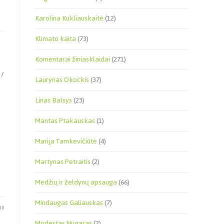
Karolina Kukliauskaitė
(12)
Klimato kaita
(73)
Komentarai žiniasklaidai
(271)
/
Laurynas Okockis
(37)
Linas Balsys
(23)
Mantas Ptakauskas
(1)
Marija Tamkevičiūtė
(4)
Martynas Petraitis
(2)
Medžių ir želdynų apsauga
(66)
Mindaugas Galiauskas
(7)
30
Modestas Nugaras
(2)