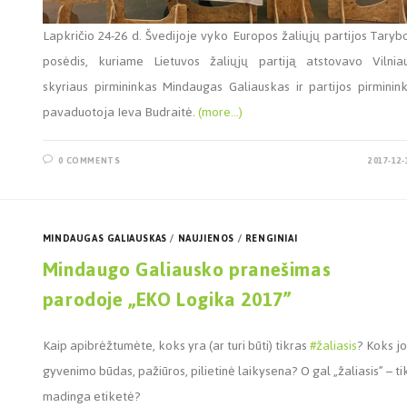
Lapkričio 24-26 d. Švedijoje vyko Europos žaliųjų partijos Taryb
posėdis, kuriame Lietuvos žaliųjų partiją atstovavo Vilnia
skyriaus pirmininkas Mindaugas Galiauskas ir partijos pirminin
pavaduotoja Ieva Budraitė.
(more…)
0 COMMENTS
2017-12-
MINDAUGAS GALIAUSKAS
/
NAUJIENOS
/
RENGINIAI
Mindaugo Galiausko pranešimas
parodoje „EKO Logika 2017”
Kaip apibrėžtumėte, koks yra (ar turi būti) tikras
#
žaliasis
? Koks jo
gyvenimo būdas, pažiūros, pilietinė laikysena? O gal „žaliasis” – ti
madinga etiketė?