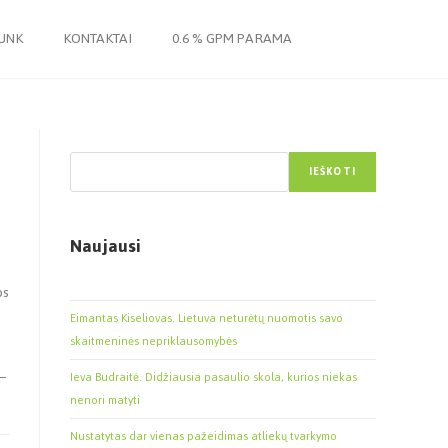
JUNK
KONTAKTAI
0.6 % GPM PARAMA
Paieška
IEŠKOTI
Naujausi
os
Eimantas Kiseliovas. Lietuva neturėtų nuomotis savo
skaitmeninės nepriklausomybės
–
Ieva Budraitė. Didžiausia pasaulio skola, kurios niekas
nenori matyti
Nustatytas dar vienas pažeidimas atliekų tvarkymo