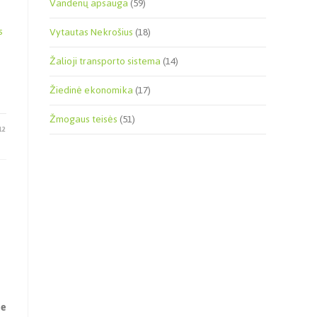
Vandenų apsauga
(59)
–
s
Vytautas Nekrošius
(18)
Žalioji transporto sistema
(14)
Žiedinė ekonomika
(17)
Žmogaus teisės
(51)
12
me