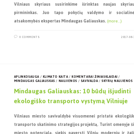
Vilniaus skyriaus susirinkime išrinktas naujas skyria
pirmininkas. Juo tapo pokyčių valdymo ir socialin
atsakomybės ekspertas Mindaugas Galiauskas.
(more…)
0 COMMENTS
2017-08-
APLINKOSAUGA
/
KLIMATO KAITA
/
KOMENTARAI ŽINIASKLAIDAI
/
MINDAUGAS GALIAUSKAS
/
NAUJIENOS
/
SAVIVALDA
/
SKYRIŲ NAUJIENOS
Mindaugas Galiauskas: 10 būdų išjudinti
ekologiško transporto vystymą Vilniuje
Vilniaus miesto savivaldybė visuomenei pristatė ekologiš
transporto skatinimo strategijos projektą. Turint omenyje š
miesto potencialą, siekis paversti Vilnių moderniu ir žal