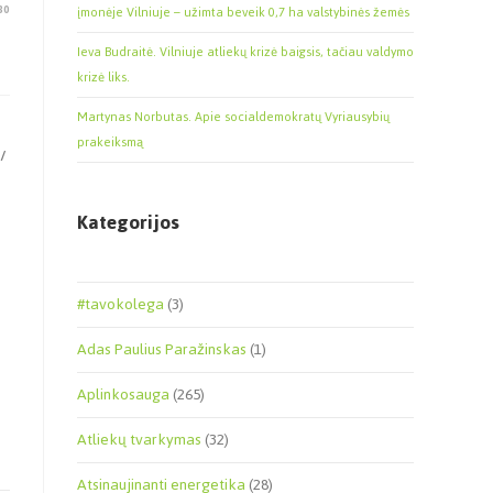
30
įmonėje Vilniuje – užimta beveik 0,7 ha valstybinės žemės
Ieva Budraitė. Vilniuje atliekų krizė baigsis, tačiau valdymo
krizė liks.
Martynas Norbutas. Apie socialdemokratų Vyriausybių
prakeiksmą
/
Kategorijos
#tavokolega
(3)
Adas Paulius Paražinskas
(1)
Aplinkosauga
(265)
Atliekų tvarkymas
(32)
Atsinaujinanti energetika
(28)