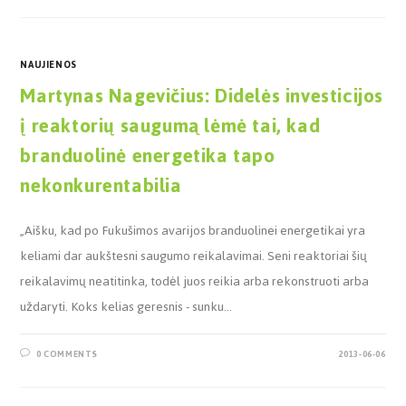
NAUJIENOS
Martynas Nagevičius: Didelės investicijos
į reaktorių saugumą lėmė tai, kad
branduolinė energetika tapo
nekonkurentabilia
„Aišku, kad po Fukušimos avarijos branduolinei energetikai yra
keliami dar aukštesni saugumo reikalavimai. Seni reaktoriai šių
reikalavimų neatitinka, todėl juos reikia arba rekonstruoti arba
uždaryti. Koks kelias geresnis - sunku…
0 COMMENTS
2013-06-06