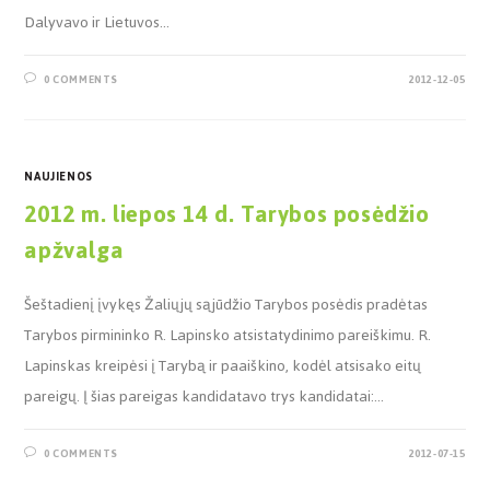
Dalyvavo ir Lietuvos…
0 COMMENTS
2012-12-05
NAUJIENOS
2012 m. liepos 14 d. Tarybos posėdžio
apžvalga
Šeštadienį įvykęs Žaliųjų sąjūdžio Tarybos posėdis pradėtas
Tarybos pirmininko R. Lapinsko atsistatydinimo pareiškimu. R.
Lapinskas kreipėsi į Tarybą ir paaiškino, kodėl atsisako eitų
pareigų. Į šias pareigas kandidatavo trys kandidatai:…
0 COMMENTS
2012-07-15