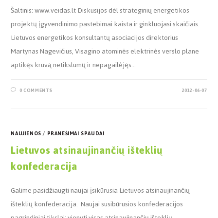
Šaltinis: www.veidas.lt Diskusijos dėl strateginių energetikos
projektų įgyvendinimo pastebimai kaista ir ginkluojasi skaičiais.
Lietuvos energetikos konsultantų asociacijos direktorius
Martynas Nagevičius, Visagino atominės elektrinės verslo plane
aptikęs krūvą netikslumų ir nepagailėjęs…
0 COMMENTS
2012-06-07
NAUJIENOS
/
PRANEŠIMAI SPAUDAI
Lietuvos atsinaujinančių išteklių
konfederacija
Galime pasidžiaugti naujai įsikūrusia Lietuvos atsinaujinančių
išteklių konfederacija. Naujai susibūrusios konfederacijos
pagrindiniai tikslai: vienyti visas atsinaujinančių išteklių