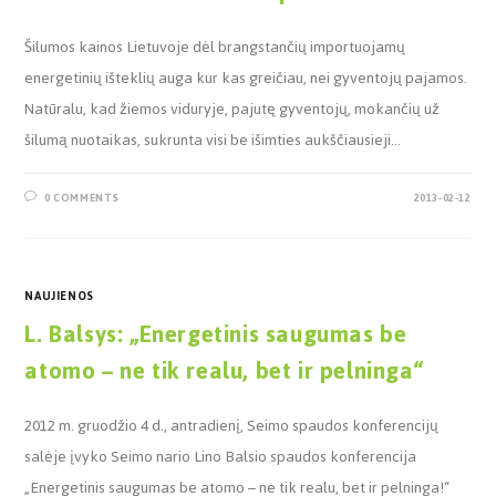
Šilumos kainos Lietuvoje dėl brangstančių importuojamų
energetinių išteklių auga kur kas greičiau, nei gyventojų pajamos.
Natūralu, kad žiemos viduryje, pajutę gyventojų, mokančių už
šilumą nuotaikas, sukrunta visi be išimties aukščiausieji…
0 COMMENTS
2013-02-12
NAUJIENOS
L. Balsys: „Energetinis saugumas be
atomo – ne tik realu, bet ir pelninga“
2012 m. gruodžio 4 d., antradienį, Seimo spaudos konferencijų
salėje įvyko Seimo nario Lino Balsio spaudos konferencija
„Energetinis saugumas be atomo – ne tik realu, bet ir pelninga!“