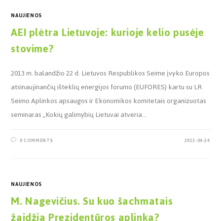
NAUJIENOS
AEI plėtra Lietuvoje: kurioje kelio pusėje
stovime?
2013 m. balandžio 22 d. Lietuvos Respublikos Seime įvyko Europos
atsinaujinančių išteklių energijos forumo (EUFORES) kartu su LR
Seimo Aplinkos apsaugos ir Ekonomikos komitetais organizuotas
seminaras „Kokių galimybių Lietuvai atveria…
0 COMMENTS
2013-04-24
NAUJIENOS
M. Nagevičius. Su kuo šachmatais
žaidžia Prezidentūros aplinka?