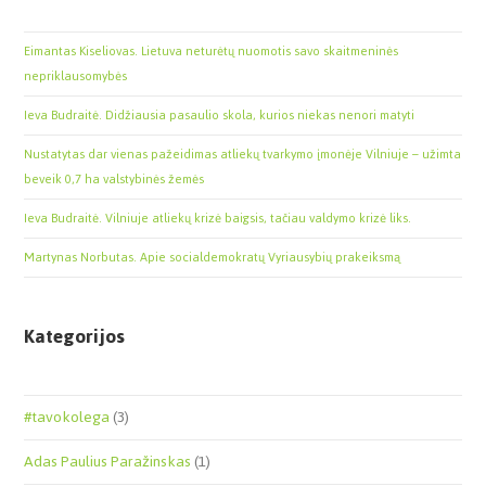
Eimantas Kiseliovas. Lietuva neturėtų nuomotis savo skaitmeninės
nepriklausomybės
Ieva Budraitė. Didžiausia pasaulio skola, kurios niekas nenori matyti
Nustatytas dar vienas pažeidimas atliekų tvarkymo įmonėje Vilniuje – užimta
beveik 0,7 ha valstybinės žemės
Ieva Budraitė. Vilniuje atliekų krizė baigsis, tačiau valdymo krizė liks.
Martynas Norbutas. Apie socialdemokratų Vyriausybių prakeiksmą
Kategorijos
#tavokolega
(3)
Adas Paulius Paražinskas
(1)