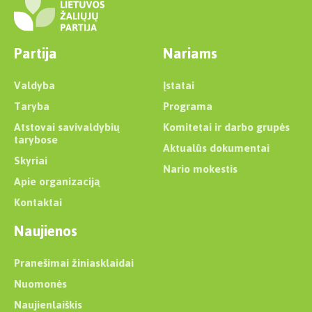
Partija
Nariams
Valdyba
Įstatai
Taryba
Programa
Atstovai savivaldybių
Komitetai ir darbo grupės
tarybose
Aktualūs dokumentai
Skyriai
Nario mokestis
Apie organizaciją
Kontaktai
Naujienos
Pranešimai žiniasklaidai
Nuomonės
Naujienlaiškis