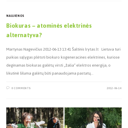
NAUJIENOS
Biokuras – atominės elektrinės
alternatyva?
Martynas Nagevičius 2012-06-13 13:41 Šaltinis lrytas.lt Lietuva turi
puikias sąlygas plėtoti biokuro kogeneracines elektrines, kuriose
deginamas biokuras galėtų virsti „žalia“ elektros energija, o
likutinė šiluma galėtų būti panaudojama pastatų…
0 COMMENTS
2012-06-14