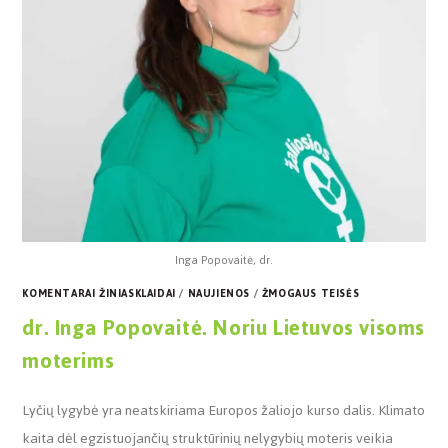
Inga Popovaitė, dr.
KOMENTARAI ŽINIASKLAIDAI
/
NAUJIENOS
/
ŽMOGAUS TEISĖS
dr. Inga Popovaitė. Noriu Lietuvos visoms
moterims
Lyčių lygybė yra neatskiriama Europos žaliojo kurso dalis. Klimato
kaita dėl egzistuojančių struktūrinių nelygybių moteris veikia