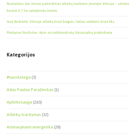
Nustatytas dar vienas pažeidimas atliekų tvarkymo įmonėje Vilniuje – užimta
beveik 0,7 ha valstybinės žemės
Ieva Budraitė. Vilniuje atliekų krizė baigsis, tačiau valdymo krizė liks.
Martynas Norbutas. Apie socialdemokratų Vyriausybių prakeiksmą
Kategorijos
#tavokolega
(3)
Adas Paulius Paražinskas
(1)
Aplinkosauga
(265)
Atliekų tvarkymas
(32)
Atsinaujinanti energetika
(28)