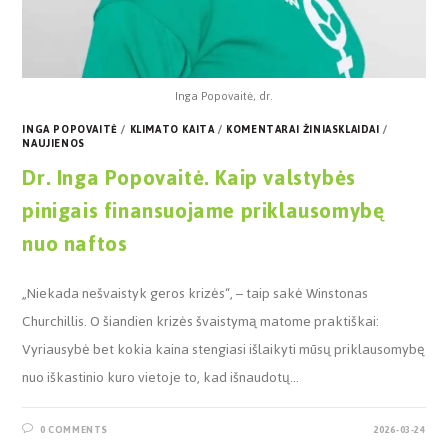
Inga Popovaitė, dr.
INGA POPOVAITĖ
/
KLIMATO KAITA
/
KOMENTARAI ŽINIASKLAIDAI
/
NAUJIENOS
Dr. Inga Popovaitė. Kaip valstybės
pinigais finansuojame priklausomybę
nuo naftos
„Niekada nešvaistyk geros krizės“, – taip sakė Winstonas
Churchillis. O šiandien krizės švaistymą matome praktiškai:
Vyriausybė bet kokia kaina stengiasi išlaikyti mūsų priklausomybę
nuo iškastinio kuro vietoje to, kad išnaudotų…
0 COMMENTS
2026-03-24