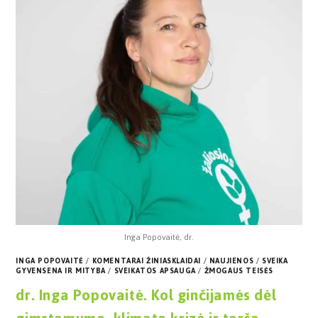
Inga Popovaitė, dr.
INGA POPOVAITĖ
/
KOMENTARAI ŽINIASKLAIDAI
/
NAUJIENOS
/
SVEIKA
GYVENSENA IR MITYBA
/
SVEIKATOS APSAUGA
/
ŽMOGAUS TEISĖS
dr. Inga Popovaitė. Kol ginčijamės dėl