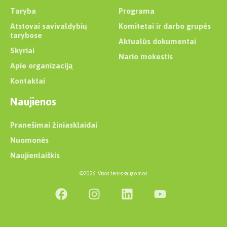
Taryba
Programa
Atstovai savivaldybių
Komitetai ir darbo grupės
tarybose
Aktualūs dokumentai
Skyriai
Nario mokestis
Apie organizaciją
Kontaktai
Naujienos
Pranešimai žiniasklaidai
Nuomonės
Naujienlaiškis
©2026. Visos teisės saugomos.