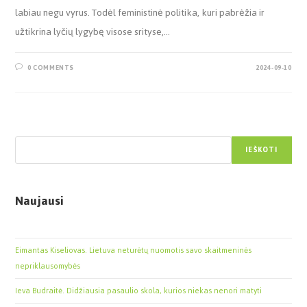
labiau negu vyrus. Todėl feministinė politika, kuri pabrėžia ir
užtikrina lyčių lygybę visose srityse,…
0 COMMENTS
2024-09-10
Paieška
IEŠKOTI
Naujausi
Eimantas Kiseliovas. Lietuva neturėtų nuomotis savo skaitmeninės
nepriklausomybės
Ieva Budraitė. Didžiausia pasaulio skola, kurios niekas nenori matyti