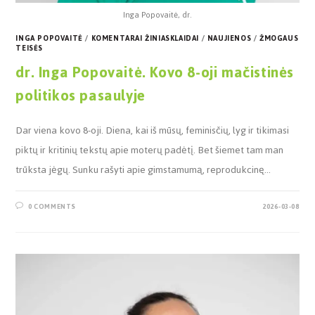
Inga Popovaitė, dr.
INGA POPOVAITĖ
/
KOMENTARAI ŽINIASKLAIDAI
/
NAUJIENOS
/
ŽMOGAUS
TEISĖS
dr. Inga Popovaitė. Kovo 8-oji mačistinės
politikos pasaulyje
Dar viena kovo 8-oji. Diena, kai iš mūsų, feminisčių, lyg ir tikimasi
piktų ir kritinių tekstų apie moterų padėtį. Bet šiemet tam man
trūksta jėgų. Sunku rašyti apie gimstamumą, reprodukcinę…
0 COMMENTS
2026-03-08