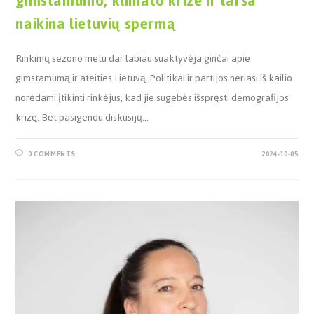
gimstamumo, klimato krizė ir tarša
naikina lietuvių spermą
Rinkimų sezono metu dar labiau suaktyvėja ginčai apie
gimstamumą ir ateities Lietuvą. Politikai ir partijos neriasi iš kailio
norėdami įtikinti rinkėjus, kad jie sugebės išspręsti demografijos
krizę. Bet pasigendu diskusijų…
0 COMMENTS
2024-10-05