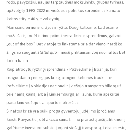
rodo, pavyzdžiui, naujas tarptautinės mokslininkų grupės tyrimas,
apžvelgęs 1990–2022 m. viešosios politikos sprendimus klimato
kaitos srityje 40-yje valstybių.
Man šiandien norisi drąsos ir ryžto. Daug kalbame, kad esame
maža šalis, todėl turime priimti netradicinius sprendimus, galvoti
„out of the box“. Bet vietoje to linkstame prie dar vieno inertiško
žingsnio saugant
status quo
ir mūsų priklausomybę nuo naftos bet
kokia kaina.
Kaip atrodytų ryžtingi sprendimai? Pažvelkime į Ispaniją, kuri,
reaguodama į energijos krizę, atpigino keliones traukiniais.
Pažvelkime į Vokietijos nacionalinį viešojo transporto bilietą už
prieinamą kainą, arba į Liuksemburgą ar Taliną, kurie apskritai
panaikino viešojo transporto mokesčius.
Ši naftos krizė yra puiki proga gyventojų judėjimo įpročiams
keisti. Pavyzdžiui, dėl akcizo sumažinimo prarastų lėšų atitikmenį
galėtume investuoti subsidijuojant viešąjį transportą. Leisti miestų