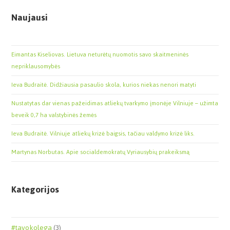
Naujausi
Eimantas Kiseliovas. Lietuva neturėtų nuomotis savo skaitmeninės
nepriklausomybės
Ieva Budraitė. Didžiausia pasaulio skola, kurios niekas nenori matyti
Nustatytas dar vienas pažeidimas atliekų tvarkymo įmonėje Vilniuje – užimta
beveik 0,7 ha valstybinės žemės
Ieva Budraitė. Vilniuje atliekų krizė baigsis, tačiau valdymo krizė liks.
Martynas Norbutas. Apie socialdemokratų Vyriausybių prakeiksmą
Kategorijos
#tavokolega
(3)