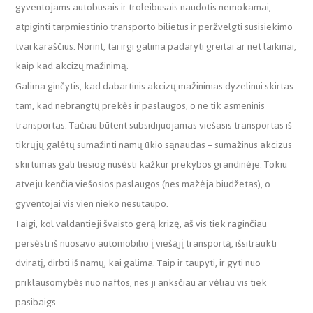
gyventojams autobusais ir troleibusais naudotis nemokamai,
atpiginti tarpmiestinio transporto bilietus ir peržvelgti susisiekimo
tvarkaraščius. Norint, tai irgi galima padaryti greitai ar net laikinai,
kaip kad akcizų mažinimą.
Galima ginčytis, kad dabartinis akcizų mažinimas dyzelinui skirtas
tam, kad nebrangtų prekės ir paslaugos, o ne tik asmeninis
transportas. Tačiau būtent subsidijuojamas viešasis transportas iš
tikrųjų galėtų sumažinti namų ūkio sąnaudas – sumažinus akcizus
skirtumas gali tiesiog nusėsti kažkur prekybos grandinėje. Tokiu
atveju kenčia viešosios paslaugos (nes mažėja biudžetas), o
gyventojai vis vien nieko nesutaupo.
Taigi, kol valdantieji švaisto gerą krizę, aš vis tiek raginčiau
persėsti iš nuosavo automobilio į viešąjį transportą, išsitraukti
dviratį, dirbti iš namų, kai galima. Taip ir taupyti, ir gyti nuo
priklausomybės nuo naftos, nes ji anksčiau ar vėliau vis tiek
pasibaigs.