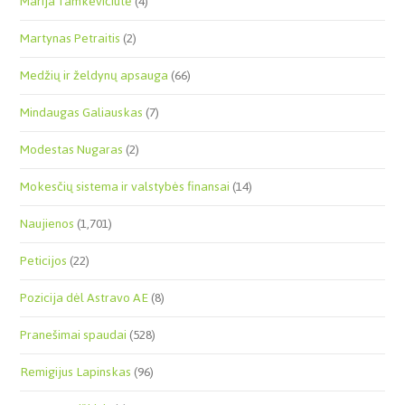
Marija Tamkevičiūtė
(4)
Martynas Petraitis
(2)
Medžių ir želdynų apsauga
(66)
Mindaugas Galiauskas
(7)
Modestas Nugaras
(2)
Mokesčių sistema ir valstybės finansai
(14)
Naujienos
(1,701)
Peticijos
(22)
Pozicija dėl Astravo AE
(8)
Pranešimai spaudai
(528)
Remigijus Lapinskas
(96)