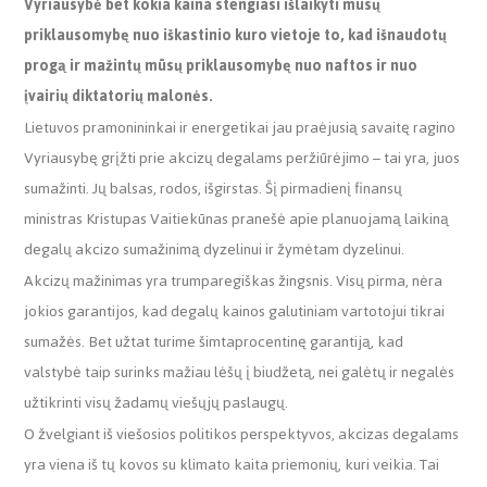
Vyriausybė bet kokia kaina stengiasi išlaikyti mūsų
priklausomybę nuo iškastinio kuro vietoje to, kad išnaudotų
progą ir mažintų mūsų priklausomybę nuo naftos ir nuo
įvairių diktatorių malonės.
Lietuvos pramonininkai ir energetikai jau praėjusią savaitę ragino
Vyriausybę grįžti prie akcizų degalams peržiūrėjimo – tai yra, juos
sumažinti. Jų balsas, rodos, išgirstas. Šį pirmadienį finansų
ministras Kristupas Vaitiekūnas pranešė apie planuojamą laikiną
degalų akcizo sumažinimą dyzelinui ir žymėtam dyzelinui.
Akcizų mažinimas yra trumparegiškas žingsnis. Visų pirma, nėra
jokios garantijos, kad degalų kainos galutiniam vartotojui tikrai
sumažės. Bet užtat turime šimtaprocentinę garantiją, kad
valstybė taip surinks mažiau lėšų į biudžetą, nei galėtų ir negalės
užtikrinti visų žadamų viešųjų paslaugų.
O žvelgiant iš viešosios politikos perspektyvos, akcizas degalams
yra viena iš tų kovos su klimato kaita priemonių, kuri veikia. Tai