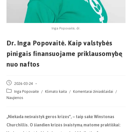
Inga Popovaitė, dr.
Dr. Inga Popovaitė. Kaip valstybės
pinigais finansuojame priklausomybę
nuo naftos
2026-03-24
Inga Popovaitė
/
Klimato kaita
/
Komentarai žiniasklaidai
/
Naujienos
„Niekada nešvaistyk geros krizės“, – taip sakė Winstonas
Churchillis. O šiandien krizės švaistymą matome praktiškai: