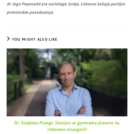
dr. Inga Popovaitė yra sociologė, tyrėja, Lietuvos žaliųjų partijos
pirmininkės pavaduotoja
YOU MIGHT ALSO LIKE
Dr. Svajūnas Plungė. Iliuzijos ar gyvenama planeta: ką
rinksimės išsaugoti?