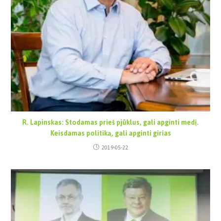
R. Lapinskas: Stodamas prieš pjūklus, gali apginti medį.
Keisdamas politiką, gali apginti girias
2019-05-22