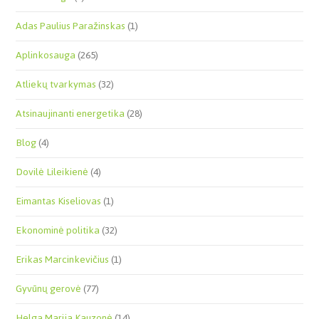
Adas Paulius Paražinskas
(1)
Aplinkosauga
(265)
Atliekų tvarkymas
(32)
Atsinaujinanti energetika
(28)
Blog
(4)
Dovilė Lileikienė
(4)
Eimantas Kiseliovas
(1)
Ekonominė politika
(32)
Erikas Marcinkevičius
(1)
Gyvūnų gerovė
(77)
Helga Marija Kauzonė
(14)