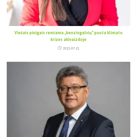
Viešais pinigais remiama „benzingalvių” puota klimato
krizės akivaizdoje
2021-07-21