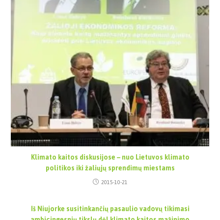
Klimato kaitos diskusijose – nuo Lietuvos klimato
politikos iki žaliųjų sprendimų miestams
2015-10-21
Iš Niujorke susitinkančių pasaulio vadovų tikimasi
ambicingesnių tikslų dėl klimato kaitos mažinimo