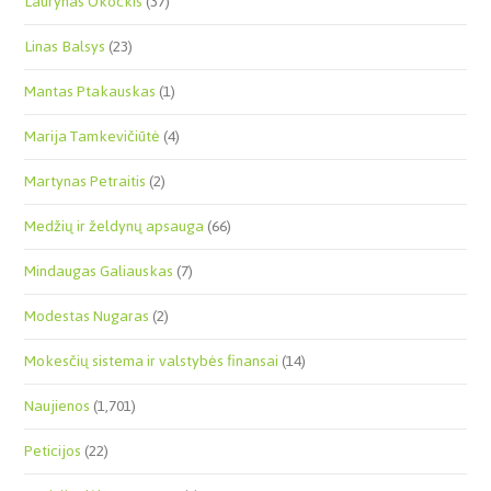
Laurynas Okockis
(37)
Linas Balsys
(23)
Mantas Ptakauskas
(1)
Marija Tamkevičiūtė
(4)
Martynas Petraitis
(2)
Medžių ir želdynų apsauga
(66)
Mindaugas Galiauskas
(7)
Modestas Nugaras
(2)
Mokesčių sistema ir valstybės finansai
(14)
Naujienos
(1,701)
Peticijos
(22)