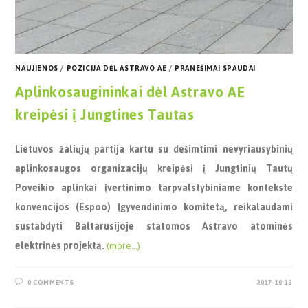
NAUJIENOS
/
POZICIJA DĖL ASTRAVO AE
/
PRANEŠIMAI SPAUDAI
Aplinkosaugininkai dėl Astravo AE
kreipėsi į Jungtines Tautas
Lietuvos žaliųjų partija kartu su dešimtimi nevyriausybinių
aplinkosaugos organizacijų kreipėsi į Jungtinių Tautų
Poveikio aplinkai įvertinimo tarpvalstybiniame kontekste
konvencijos (Espoo) Įgyvendinimo komitetą, reikalaudami
sustabdyti Baltarusijoje statomos Astravo atominės
elektrinės projektą.
(more…)
0 COMMENTS
2017-10-13