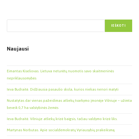
Paieška
IEŠKOTI
Naujausi
Eimantas Kiseliovas. Lietuva neturėtų nuomotis savo skaitmeninės
nepriklausomybės
Ieva Budraitė. Didžiausia pasaulio skola, kurios niekas nenori matyti
Nustatytas dar vienas pažeidimas atliekų tvarkymo įmonėje Vilniuje – užimta
beveik 0,7 ha valstybinės žemės
Ieva Budraitė. Vilniuje atliekų krizė baigsis, tačiau valdymo krizė liks.
Martynas Norbutas. Apie socialdemokratų Vyriausybių prakeiksmą