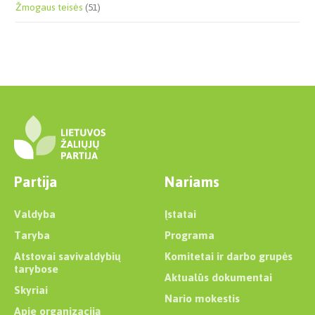
Žmogaus teisės
(51)
Partija
Nariams
Valdyba
Įstatai
Taryba
Programa
Atstovai savivaldybių
Komitetai ir darbo grupės
tarybose
Aktualūs dokumentai
Skyriai
Nario mokestis
Apie organizaciją