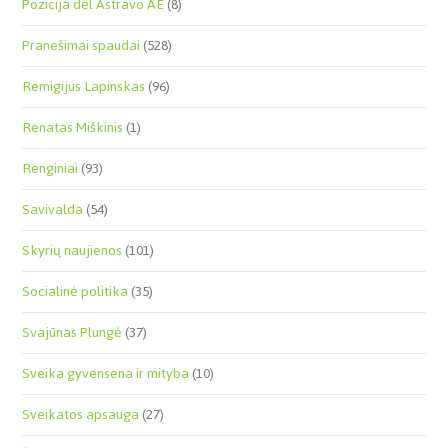
Pozicija dėl Astravo AE
(8)
Pranešimai spaudai
(528)
Remigijus Lapinskas
(96)
Renatas Miškinis
(1)
Renginiai
(93)
Savivalda
(54)
Skyrių naujienos
(101)
Socialinė politika
(35)
Svajūnas Plungė
(37)
Sveika gyvensena ir mityba
(10)
Sveikatos apsauga
(27)