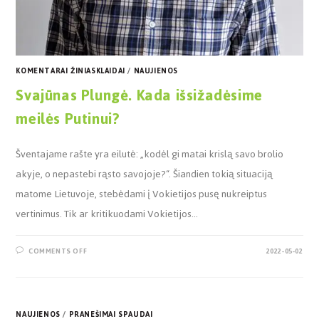
KOMENTARAI ŽINIASKLAIDAI
/
NAUJIENOS
Svajūnas Plungė. Kada išsižadėsime
meilės Putinui?
Šventajame rašte yra eilutė: „kodėl gi matai krislą savo brolio
akyje, o nepastebi rąsto savojoje?“. Šiandien tokią situaciją
matome Lietuvoje, stebėdami į Vokietijos pusę nukreiptus
vertinimus. Tik ar kritikuodami Vokietijos…
COMMENTS OFF
2022-05-02
NAUJIENOS
/
PRANEŠIMAI SPAUDAI