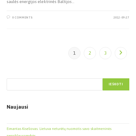
saulės energijos elektrinės Baltijos…
0 COMMENTS
2012-09-27
1
2
3
Paieška
IEŠKOTI
Naujausi
Eimantas Kiseliovas. Lietuva neturėtų nuomotis savo skaitmeninės
nepriklausomybės