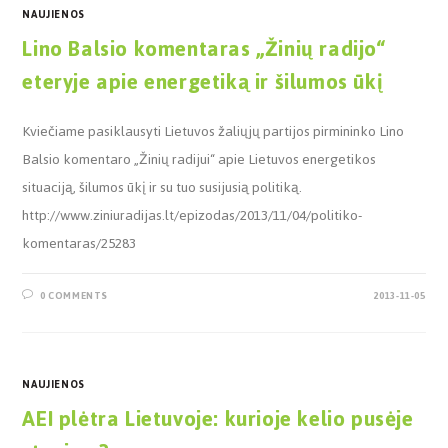
NAUJIENOS
Lino Balsio komentaras „Žinių radijo“
eteryje apie energetiką ir šilumos ūkį
Kviečiame pasiklausyti Lietuvos žaliųjų partijos pirmininko Lino
Balsio komentaro „Žinių radijui“ apie Lietuvos energetikos
situaciją, šilumos ūkį ir su tuo susijusią politiką.
http://www.ziniuradijas.lt/epizodas/2013/11/04/politiko-
komentaras/25283
0 COMMENTS
2013-11-05
NAUJIENOS
AEI plėtra Lietuvoje: kurioje kelio pusėje