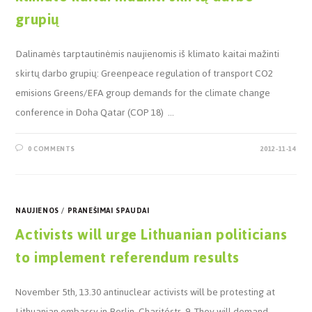
grupių
Dalinamės tarptautinėmis naujienomis iš klimato kaitai mažinti
skirtų darbo grupių: Greenpeace regulation of transport CO2
emisions Greens/EFA group demands for the climate change
conference in Doha Qatar (COP 18) …
0 COMMENTS
2012-11-14
NAUJIENOS
/
PRANEŠIMAI SPAUDAI
Activists will urge Lithuanian politicians
to implement referendum results
November 5th, 13.30 antinuclear activists will be protesting at
Lithuanian embassy in Berlin, Charitéstr. 9. They will demand