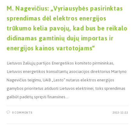
M. Nagevičius: „Vyriausybės pasirinktas
sprendimas dėl elektros energijos
trūkumo kelia pavojų, kad bus be reikalo
didinamas gamtinių dujų importas ir
energijos kainos vartotojams“
Lietuvos žaliųjų partijos Energetikos komiteto pirmininkas,
Lietuvos energetikos konsultantų asociacijos direktorius Martyno
Nagevičius teigimu, UAB „Lesto“ nutarus elektros energijos
gamybos prioritetus atiduoti Lietuvos elektrinei, toks sprendimas
galbūt padėtų spręsti finansines…
0 COMMENTS
2013-11-22