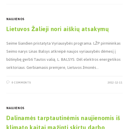
NAUJIENOS
Lietuvos Žalieji nori aiškių atsakymų
Seime šiandien pristatyta Vyriausybės programa. LŽP pirmininkas
Seimo narys Linas Balsys atkreipė naujos vyriausybės dėmesį į
būtinybę gerbti Tautos valią. L. BALSYS. Dėl elektros energetikos
sektoriaus. Gerbiamasis premjere, Lietuvos žmonės…
0 COMMENTS
2012-12-11
NAUJIENOS
Dalinamės tarptautinėmis naujienomis iš
klimato kaitai mažinti skirtų darbo