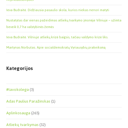
Ieva Budraitė. Didžiausia pasaulio skola, kurios niekas nenori matyti
Nustatytas dar vienas pažeidimas atliekų tvarkymo įmonėje Vilniuje – užimta
beveik 0,7 ha valstybinės žemės
Ieva Budraitė. Vilniuje atliekų krizė baigsis, tačiau valdymo krizė liks.
Martynas Norbutas. Apie socialdemokratų Vyriausybių prakeiksmą
Kategorijos
#tavokolega
(3)
Adas Paulius Paražinskas
(1)
Aplinkosauga
(265)
Atliekų tvarkymas
(32)