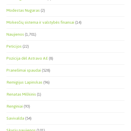
Modestas Nugaras
(2)
Mokesčių sistema ir valstybės finansai
(14)
Naujienos
(1,701)
Peticijos
(22)
Pozicija dėl Astravo AE
(8)
Pranešimai spaudai
(528)
Remigijus Lapinskas
(96)
Renatas Miškinis
(1)
Renginiai
(93)
Savivalda
(54)
Skyrių naujienos
(101)