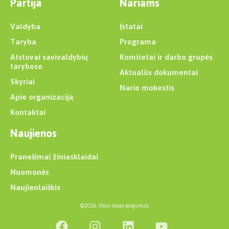
Partija
Nariams
Valdyba
Įstatai
Taryba
Programa
Atstovai savivaldybių
Komitetai ir darbo grupės
tarybose
Aktualūs dokumentai
Skyriai
Nario mokestis
Apie organizaciją
Kontaktai
Naujienos
Pranešimai žiniasklaidai
Nuomonės
Naujienlaiškis
©2026. Visos teisės saugomos.