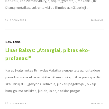
Natūralu, kad žiemos viduryje, pajutę gyventojų, mokančių už
šilumą nuotaikas, sukrunta visi be išimties aukščiausieji…
0 COMMENTS
2013-02-12
NAUJIENOS
Linas Balsys: „Atsargiai, piktas eko-
profanas!“
Kai apžvalgininkas Rimvydas Valatka vienoje televizijos laidoje
pavadino mane eko-pamišėliu dėl mano skeptiškos pozicijos dėl
skalūninių dujų gavybos Lietuvoje, juokais pagalvojau, o kaip
būtų galima atsikirsti, juolab, laidoje tokios progos…
0 COMMENTS
2013-02-01