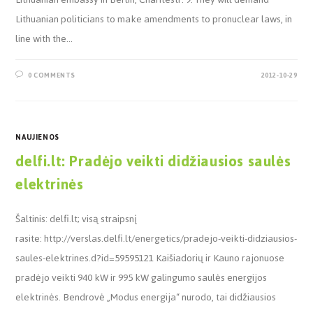
Lithuanian politicians to make amendments to pronuclear laws, in
line with the…
0 COMMENTS
2012-10-29
NAUJIENOS
delfi.lt: Pradėjo veikti didžiausios saulės
elektrinės
Šaltinis: delfi.lt; visą straipsnį
rasite: http://verslas.delfi.lt/energetics/pradejo-veikti-didziausios-
saules-elektrines.d?id=59595121 Kaišiadorių ir Kauno rajonuose
pradėjo veikti 940 kW ir 995 kW galingumo saulės energijos
elektrinės. Bendrovė „Modus energija“ nurodo, tai didžiausios