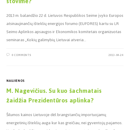
stovime?
2013 m. balandžio 22 d. Lietuvos Respublikos Seime įvyko Europos
atsinaujinančių išteklių energijos forumo (EUFORES) kartu su LR
Seimo Aplinkos apsaugos ir Ekonomikos komitetais organizuotas
seminaras „Kokių galimybių Lietuvai atveria…
0 COMMENTS
2013-04-24
NAUJIENOS
M. Nagevičius. Su kuo šachmatais
žaidžia Prezidentūros aplinka?
Šilumos kainos Lietuvoje dėl brangstančių importuojamų
energetinių išteklių auga kur kas greičiau, nei gyventojų pajamos.