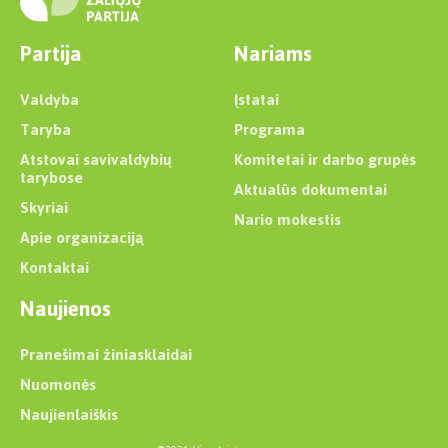
Partija
Nariams
Valdyba
Įstatai
Taryba
Programa
Atstovai savivaldybių
Komitetai ir darbo grupės
tarybose
Aktualūs dokumentai
Skyriai
Nario mokestis
Apie organizaciją
Kontaktai
Naujienos
Pranešimai žiniasklaidai
Nuomonės
Naujienlaiškis