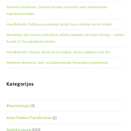
Eimantas Kiseliovas. Lietuva neturėtų nuomotis savo skaitmeninės
nepriklausomybės
Ieva Budraitė. Didžiausia pasaulio skola, kurios niekas nenori matyti
Nustatytas dar vienas pažeidimas atliekų tvarkymo įmonėje Vilniuje – užimta
beveik 0,7 ha valstybinės žemės
Ieva Budraitė. Vilniuje atliekų krizė baigsis, tačiau valdymo krizė liks.
Martynas Norbutas. Apie socialdemokratų Vyriausybių prakeiksmą
Kategorijos
#tavokolega
(3)
Adas Paulius Paražinskas
(1)
Aplinkosauga
(265)