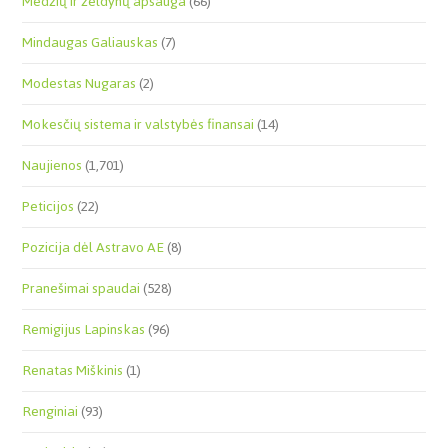
Medžių ir želdynų apsauga
(66)
Mindaugas Galiauskas
(7)
Modestas Nugaras
(2)
Mokesčių sistema ir valstybės finansai
(14)
Naujienos
(1,701)
Peticijos
(22)
Pozicija dėl Astravo AE
(8)
Pranešimai spaudai
(528)
Remigijus Lapinskas
(96)
Renatas Miškinis
(1)
Renginiai
(93)