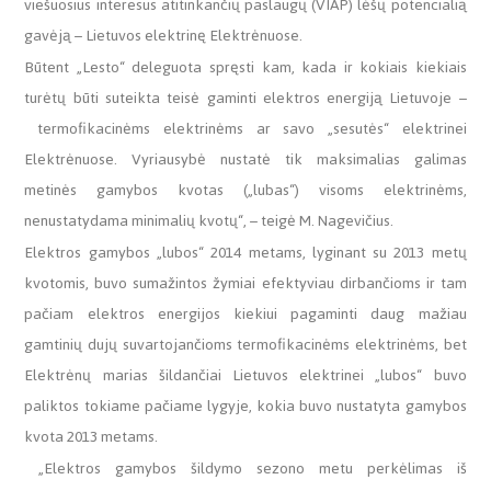
viešuosius interesus atitinkančių paslaugų (VIAP) lėšų potencialią
gavėją – Lietuvos elektrinę Elektrėnuose.
Būtent „Lesto“ deleguota spręsti kam, kada ir kokiais kiekiais
turėtų būti suteikta teisė gaminti elektros energiją Lietuvoje –
termofikacinėms elektrinėms ar savo „sesutės“ elektrinei
Elektrėnuose. Vyriausybė nustatė tik maksimalias galimas
metinės gamybos kvotas („lubas“) visoms elektrinėms,
nenustatydama minimalių kvotų“, – teigė M. Nagevičius.
Elektros gamybos „lubos“ 2014 metams, lyginant su 2013 metų
kvotomis, buvo sumažintos žymiai efektyviau dirbančioms ir tam
pačiam elektros energijos kiekiui pagaminti daug mažiau
gamtinių dujų suvartojančioms termofikacinėms elektrinėms, bet
Elektrėnų marias šildančiai Lietuvos elektrinei „lubos“ buvo
paliktos tokiame pačiame lygyje, kokia buvo nustatyta gamybos
kvota 2013 metams.
„Elektros gamybos šildymo sezono metu perkėlimas iš