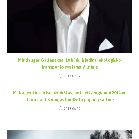
Mindaugas Galiauskas: 10 būdų išjudinti ekologiško
transporto vystymą Vilniuje
2017-07-27
M. Nagevičius: Visų užmirštas, bet neišvengiamai 2014 m.
atsirasiantis naujas biudžeto pajamų šaltinis
2013-06-17