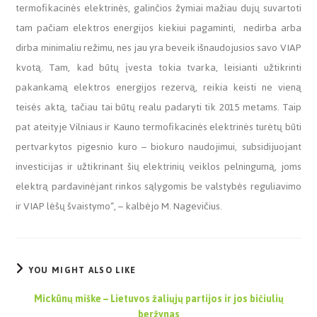
termofikacinės elektrinės, galinčios žymiai mažiau dujų suvartoti
tam pačiam elektros energijos kiekiui pagaminti, nedirba arba
dirba minimaliu režimu, nes jau yra beveik išnaudojusios savo VIAP
kvotą. Tam, kad būtų įvesta tokia tvarka, leisianti užtikrinti
pakankamą elektros energijos rezervą, reikia keisti ne vieną
teisės aktą, tačiau tai būtų realu padaryti tik 2015 metams. Taip
pat ateityje Vilniaus ir Kauno termofikacinės elektrinės turėtų būti
pertvarkytos pigesnio kuro – biokuro naudojimui, subsidijuojant
investicijas ir užtikrinant šių elektrinių veiklos pelningumą, joms
elektrą pardavinėjant rinkos sąlygomis be valstybės reguliavimo
ir VIAP lėšų švaistymo“, – kalbėjo M. Nagevičius.
YOU MIGHT ALSO LIKE
Mickūnų miške – Lietuvos žaliųjų partijos ir jos bičiulių
beržynas