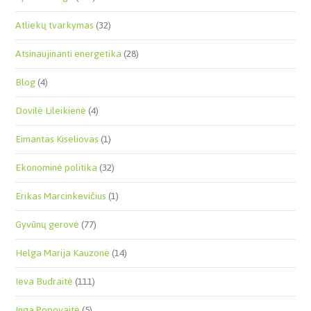
Atliekų tvarkymas
(32)
Atsinaujinanti energetika
(28)
Blog
(4)
Dovilė Lileikienė
(4)
Eimantas Kiseliovas
(1)
Ekonominė politika
(32)
Erikas Marcinkevičius
(1)
Gyvūnų gerovė
(77)
Helga Marija Kauzonė
(14)
Ieva Budraitė
(111)
Inga Popovaitė
(5)