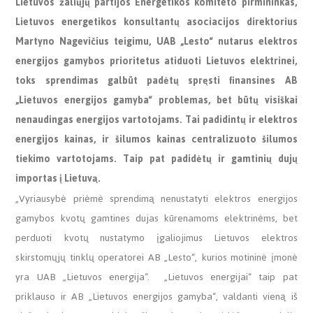
Lietuvos žaliųjų partijos Energetikos komiteto pirmininkas,
Lietuvos energetikos konsultantų asociacijos direktorius
Martyno Nagevičius teigimu, UAB „Lesto“ nutarus elektros
energijos gamybos prioritetus atiduoti Lietuvos elektrinei,
toks sprendimas galbūt padėtų spręsti finansines AB
„Lietuvos energijos gamyba“ problemas, bet būtų visiškai
nenaudingas energijos vartotojams. Tai padidintų ir elektros
energijos kainas, ir šilumos kainas centralizuoto šilumos
tiekimo vartotojams. Taip pat padidėtų ir gamtinių dujų
importas į Lietuvą.
„Vyriausybė priėmė sprendimą nenustatyti elektros energijos
gamybos kvotų gamtines dujas kūrenamoms elektrinėms, bet
perduoti kvotų nustatymo įgaliojimus Lietuvos elektros
skirstomųjų tinklų operatorei AB „Lesto“, kurios motininė įmonė
yra UAB „Lietuvos energija“. „Lietuvos energijai“ taip pat
priklauso ir AB „Lietuvos energijos gamyba“, valdanti vieną iš