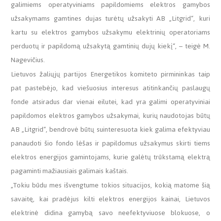
galimiems operatyviniams papildomiems elektros gamybos
užsakymams gamtines dujas turėtų užsakyti AB „Litgrid“, kuri
kartu su elektros gamybos užsakymu elektrinių operatoriams
perduotų ir papildomą užsakytą gamtinių dujų kiekį“, – teigė M.
Nagevičius.
Lietuvos žaliųjų partijos Energetikos komiteto pirmininkas taip
pat pastebėjo, kad viešuosius interesus atitinkančių paslaugų
fonde atsiradus dar vienai eilutei, kad yra galimi operatyviniai
papildomos elektros gamybos užsakymai, kurių naudotojas būtų
AB „Litgrid“, bendrovė būtų suinteresuota kiek galima efektyviau
panaudoti šio fondo lėšas ir papildomus užsakymus skirti tiems
elektros energijos gamintojams, kurie galėtų trūkstamą elektrą
pagaminti mažiausiais galimais kaštais.
„Tokiu būdu mes išvengtume tokios situacijos, kokią matome šią
savaitę, kai pradėjus kilti elektros energijos kainai, Lietuvos
elektrinė didina gamybą savo neefektyviuose blokuose, o