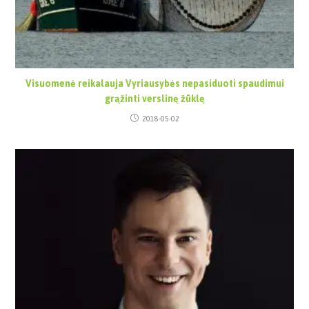
Visuomenė reikalauja Vyriausybės nepasiduoti spaudimui
grąžinti verslinę žūklę
2018-05-02