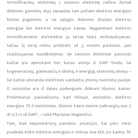
termofikacinių elektrinių į Lietuvos elektrinę reiškia žymiai
didesnes gamtinių dujų sąnaudas tam pačiam elektros energijos
kiekiui pagaminti, o tai sąlygos didesnes išlaidas elektros
energijai bei elektros energijos kainas. Negaminant elektros
termofikacinėse elektrinėse jų turtas lieka neišnaudojamas,
tačiau šį turtą reikia prižiūrėti, už jį mokėti paskolas, jam
skaičiuojamas nusidėvėjimas. Jei Lietuvos elektrinei pastovūs
kaštai yra apmokami bet kuriuo atveju iš VIAP fondo, tai
kogeneracinių, gaminančių ir šilumą, ir energiją, elektrinių atveju –
šie kaštai atsiranda elektrines valdančių įmonių nuostolių pusėje.
O nuostoliai yra iš dalies padengiami didinant šilumos kainas.
Preliminariai paskaičiuota, kad Vilniuje, atsisakius elektros
energijos TE-3 elektrinėje, šilumos kaina mieste pabrangtų nuo 1
iki 1,5 ct už kWh“, – sakė Martynas Nagevičius.
Tam, kad nepasikartotų panašios situacijos, kai piko metu
pradeda trūkti elektros energijos ir rinkoje ima kilti jos kainos, M.