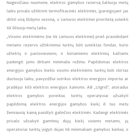
Nagevičiaus nuomone, elektros gamybos rezervą šaltuoju metų
laiku privalo užtikrinti termofikacinės elektrinės, įpareigojant jas
dirbti visą šildymo sezoną, o Lietuvos elektrinei prioritetą suteikti
tik šiltuoju metų laiku.
„Visoms elektrinėms (ne tik Lietuvos elektrinei) prieš prasidedant
metams rezervo užtikrinimui turėtų būti suteiktas fondas, kurio
užtektų ir pastoviesiems, ir kintamiems elektrinių kaštams
padengti joms dirbant minimaliu režimu. Papildomas elektros
energijos gamybos kiekis visoms elektrinėms turėtų būti skirtas
duotuoju laiku, pavyzdžiui sutrikus elektros energijos importui ar
pradėjus kilti elektros energijos kainoms. AB „Litgrid“, atsiradus
elektros gamybos poreikiui, turėtų operatyviai užsakyti
papildomą elektros energijos gamybos kiekį iš tuo metu
žemiausią kainą pasiūlyti galinčios elektrinės. Kadangi elektrinės
privalo užsakyti gamtinių dujų kiekį visiems metams, jų
operatoriai turėtų įsigyti dujas tik minimaliam gamybos kiekiui, o