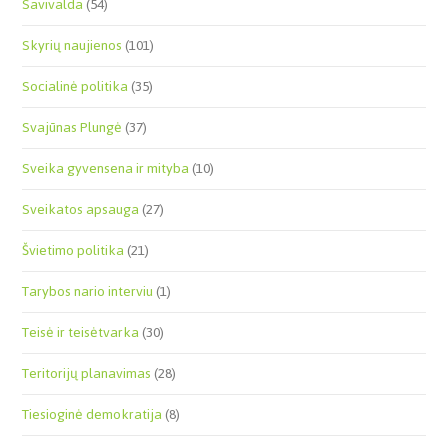
Savivalda
(54)
Skyrių naujienos
(101)
Socialinė politika
(35)
Svajūnas Plungė
(37)
Sveika gyvensena ir mityba
(10)
Sveikatos apsauga
(27)
Švietimo politika
(21)
Tarybos nario interviu
(1)
Teisė ir teisėtvarka
(30)
Teritorijų planavimas
(28)
Tiesioginė demokratija
(8)