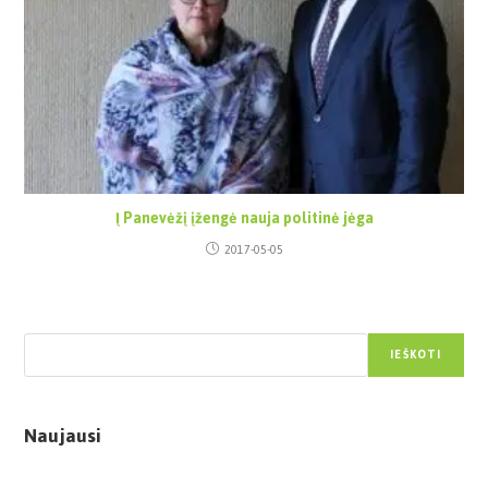
Į Panevėžį įžengė nauja politinė jėga
2017-05-05
Paieška
IEŠKOTI
Naujausi