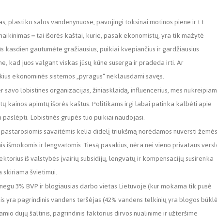
as, plastiko salos vandenynuose, pavojingi toksinai motinos piene ir t.t.
 naikinimas
–
tai išorės kaštai, kurie, pasak ekonomistų, yra tik mažytė
 kasdien gautumėte gražiausius, puikiai kvepiančius ir gardžiausius
, kad juos valgant viskas jūsų kūne suserga ir pradeda irti. Ar
kius ekonominės sistemos
„
pyragus
“
neklausdami savęs.
er savo lobistines organizacijas, žiniasklaidą, influencerius, mes nukreipiam
ktų kainos apimtų išorės kaštus. Politikams irgi labai patinka kalbėti apie
 paslėpti. Lobistinės grupės tuo puikiai naudojasi.
os pastarosiomis savaitėmis kelia didelį triukšmą norėdamos nuversti žemė
mis išmokomis ir lengvatomis. Tiesą pasakius, nėra nei vieno privataus vers
ektorius iš valstybės įvairių subsidijų, lengvatų ir kompensacijų susirenka
a skiriama švietimui.
negu 3% BVP ir blogiausias darbo vietas Lietuvoje (kur mokama tik pusė
ūkis yra pagrindinis vandens teršėjas (42% vandens telkinių yra blogos būkl
amio dujų šaltinis, pagrindinis faktorius dirvos nualinime ir užteršime