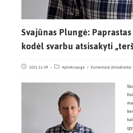
Svajūnas Plungė: Paprastas 
kodėl svarbu atsisakyti „te
2021-11-09
Aplinkosauga
/
Komentarai žiniasklaidai
Šk
fin
maž
bes
kai
įgy