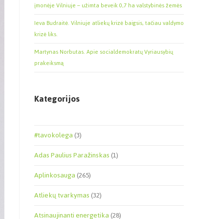
įmonėje Vilniuje – užimta beveik 0,7 ha valstybinės žemės
Ieva Budraitė. Vilniuje atliekų krizė baigsis, tačiau valdymo
krizė liks.
Martynas Norbutas. Apie socialdemokratų Vyriausybių
prakeiksmą
Kategorijos
#tavokolega
(3)
Adas Paulius Paražinskas
(1)
Aplinkosauga
(265)
Atliekų tvarkymas
(32)
Atsinaujinanti energetika
(28)