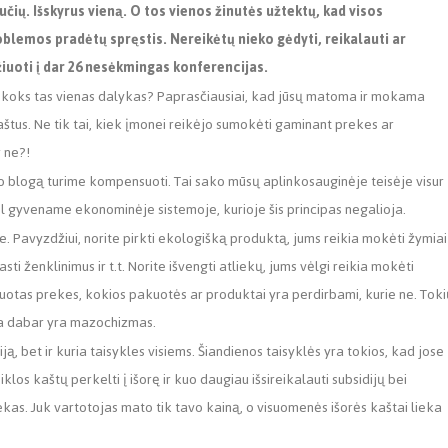
učių. Išskyrus vieną. O tos vienos
žinutės užtektų, kad visos
blemos pradėtų spręstis. Nereikėtų nieko gėdyti, reikalauti ar
iuoti į dar 26 nesėkmingas konferencijas.
 koks tas vienas dalykas? Paprasčiausiai, kad jūsų matoma ir mokama
tus. Ne tik tai, kiek įmonei reikėjo sumokėti gaminant prekes ar
r ne?!
avo blogą turime kompensuoti. Tai sako mūsų aplinkosauginėje teisėje visur
iol gyvename ekonominėje sistemoje, kurioje šis principas negalioja.
Pavyzdžiui, norite pirkti ekologišką produktą, jums reikia mokėti žymiai
sti ženklinimus ir t.t. Norite išvengti atliekų, jums vėlgi reikia mokėti
pakuotas prekes, kokios pakuotės ar produktai yra perdirbami, kurie ne. Tok
ra dabar yra mazochizmas.
ją, bet ir kuria taisykles visiems. Šiandienos taisyklės yra tokios, kad jose
los kaštų perkelti į išorę ir kuo daugiau išsireikalauti subsidijų bei
kas. Juk vartotojas mato tik tavo kainą, o visuomenės išorės kaštai lieka