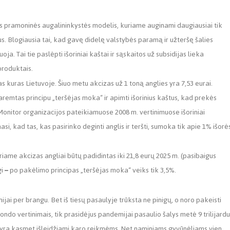
ios pramoninės augalininkystės modelis, kuriame auginami daugiausiai tik
dus. Blogiausia tai, kad gavę didelę valstybės paramą ir užteršę šalies
a. Tai tie paslėpti išoriniai kaštai ir sąskaitos už subsidijas lieka
produktais.
ias kuras Lietuvoje. Šiuo metu akcizas už 1 toną anglies yra 7,53 eurai.
paremtas principu
„
teršėjas moka
“
ir apimti išorinius kaštus, kad prekės
Monitor organizacijos pateikiamuose 2008 m. vertinimuose išoriniai
si, kad tas, kas pasirinko deginti anglis ir teršti, sumoka tik apie 1% išorė
riame akcizas angliai būtų padidintas iki 21,8 eurų 2025 m. (pasibaigus
gi
–
po pakėlimo principas
„
teršėjas moka
“
veiks tik 3,5%.
jai per brangu. Bet iš tiesų pasaulyje trūksta ne pinigų, o noro pakeisti
do vertinimais, tik prasidėjus pandemijai pasaulio šalys metė 9 trilijardu
ių yra kasmet išleidžiami karo reikmėms. Net naminiams gyvūnėliams vien