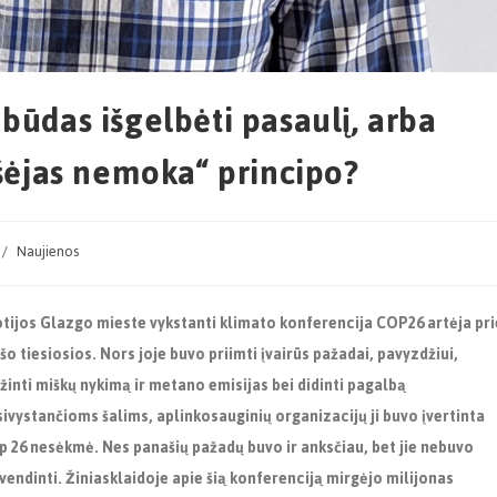
būdas išgelbėti pasaulį, arba
ršėjas nemoka“ principo?
/
Naujienos
otijos Glazgo mieste vykstanti klimato konferencija COP26 artėja pri
išo tiesiosios. Nors joje buvo priimti įvairūs pažadai, pavyzdžiui,
inti miškų nykimą ir metano emisijas bei didinti pagalbą
ivystančioms šalims, aplinkosauginių organizacijų ji buvo įvertinta
p 26 nesėkmė. Nes panašių pažadų buvo ir anksčiau, bet jie nebuvo
vendinti. Žiniasklaidoje apie šią konferenciją mirgėjo milijonas