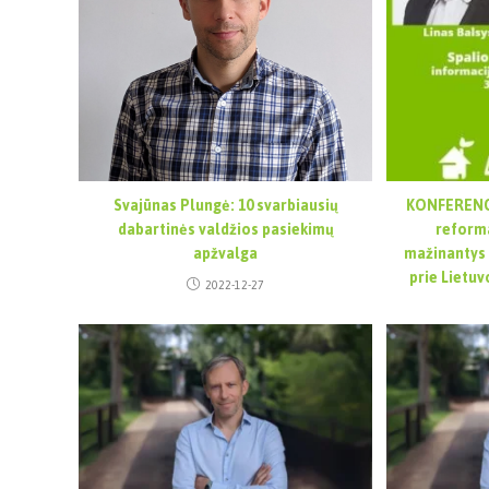
Svajūnas Plungė: 10 svarbiausių
KONFERENCI
dabartinės valdžios pasiekimų
reforma
apžvalga
mažinantys 
prie Lietu
2022-12-27