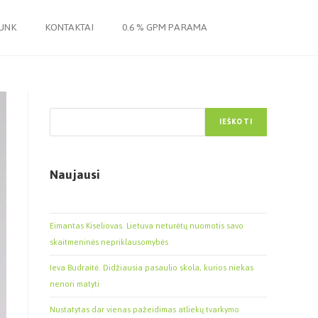
JUNK
KONTAKTAI
0.6 % GPM PARAMA
Paieška
IEŠKOTI
Naujausi
Eimantas Kiseliovas. Lietuva neturėtų nuomotis savo
skaitmeninės nepriklausomybės
Ieva Budraitė. Didžiausia pasaulio skola, kurios niekas
nenori matyti
Nustatytas dar vienas pažeidimas atliekų tvarkymo