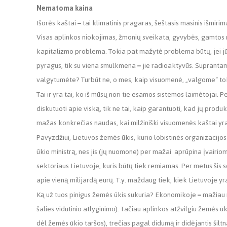
Nematoma kaina
Išorės kaštai
–
tai klimatinis pragaras, šeštasis masinis išmirim
Visas aplinkos niokojimas, žmonių sveikata, gyvybės, gamtos
kapitalizmo problema. Tokia pat mažytė problema būtų, jei jūs
pyragus, tik su viena smulkmena
–
jie radioaktyvūs. Suprantame
valgytumėte? Turbūt ne, o mes, kaip visuomenė,
„
valgome
“
to
Tai ir yra tai, ko iš mūsų nori tie esamos sistemos laimėtojai. P
diskutuoti apie viską, tik ne tai, kaip garantuoti, kad jų produ
mažas konkrečias naudas, kai milžiniški visuomenės kaštai yra
Pavyzdžiui, Lietuvos žemės ūkis, kurio lobistinės organizacij
ūkio ministrą, nes jis (jų nuomone) per mažai aprūpina įvairio
sektoriaus Lietuvoje, kuris būtų tiek remiamas. Per metus šis s
apie vieną milijardą eurų. T.y. maždaug tiek, kiek Lietuvoje yr
Ką už tuos pinigus žemės ūkis sukuria? Ekonomikoje
–
mažiau 
šalies vidutinio atlyginimo). Tačiau aplinkos atžvilgiu žemės 
dėl žemės ūkio taršos), trečias pagal didumą ir didėjantis šiltn