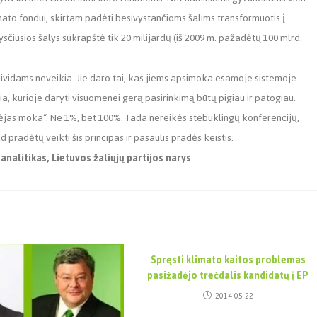
mato fondui, skirtam padėti besivystančioms šalims transformuotis į
sčiusios šalys sukrapštė tik 20 milijardų (iš 2009 m. pažadėtų 100 mlrd.
dividams neveikia. Jie daro tai, kas jiems apsimoka esamoje sistemoje.
ia, kurioje daryti visuomenei gerą pasirinkimą būtų pigiau ir patogiau.
šėjas moka
“
. Ne 1%, bet 100%. Tada nereikės stebuklingų konferencijų,
 pradėtų veikti šis principas ir pasaulis pradės keistis.
alitikas, Lietuvos žaliųjų partijos narys
Spręsti klimato kaitos problemas
pasižadėjo trečdalis kandidatų į EP
2014-05-22