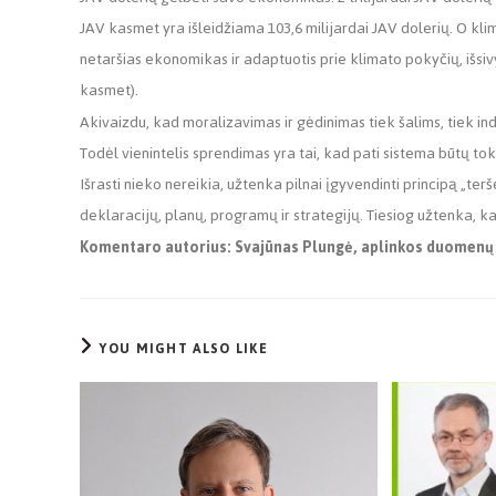
JAV kasmet yra išleidžiama 103,6 milijardai JAV dolerių. O kli
netaršias ekonomikas ir adaptuotis prie klimato pokyčių, išsivy
kasmet).
Akivaizdu, kad moralizavimas ir gėdinimas tiek šalims, tiek in
Todėl vienintelis sprendimas yra tai, kad pati sistema būtų tok
Išrasti nieko nereikia, užtenka pilnai įgyvendinti principą
„
ter
deklaracijų, planų, programų ir strategijų. Tiesiog užtenka, kad
Komentaro autorius: Svajūnas Plungė, aplinkos duomenų an
YOU MIGHT ALSO LIKE