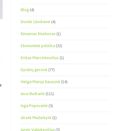
Blog
(4)
Dovilė Lileikienė
(4)
Eimantas Kiseliovas
(1)
Ekonominė politika
(32)
Erikas Marcinkevičius
(1)
Gyvūnų gerovė
(77)
Helga Marija Kauzonė
(14)
e
Ieva Budraitė
(111)
Inga Popovaitė
(5)
Jūratė Mažeikytė
(1)
Jurgis Valiukevičius
(3)