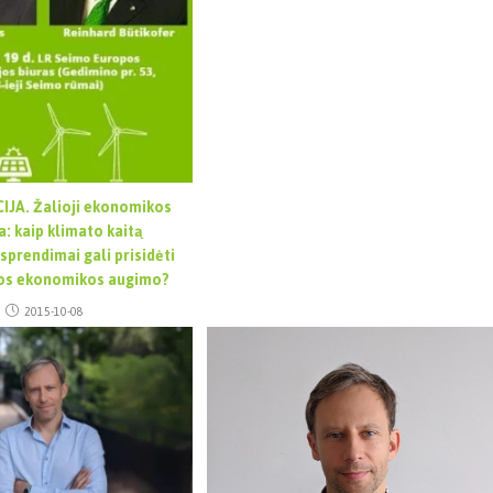
JA. Žalioji ekonomikos
: kaip klimato kaitą
sprendimai gali prisidėti
vos ekonomikos augimo?
2015-10-08