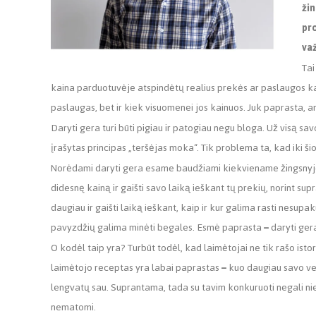
žin
pro
važ
Tai
kaina parduotuvėje atspindėtų realius prekės ar paslaugos kaš
paslaugas, bet ir kiek visuomenei jos kainuos. Juk paprasta, a
Daryti gera turi būti pigiau ir patogiau negu bloga. Už visą s
įrašytas principas
„
teršėjas moka
“
. Tik problema ta, kad iki š
Norėdami daryti gera esame baudžiami kiekviename žingsnyje. 
didesnę kainą ir gaišti savo laiką ieškant tų prekių, norint supra
daugiau ir gaišti laiką ieškant, kaip ir kur galima rasti nesu
pavyzdžių galima minėti begales. Esmė paprasta
–
daryti ge
O kodėl taip yra? Turbūt todėl, kad laimėtojai ne tik rašo istori
laimėtojo receptas yra labai paprastas
–
kuo daugiau savo veik
lengvatų sau. Suprantama, tada su tavim konkuruoti negali nie
nematomi.