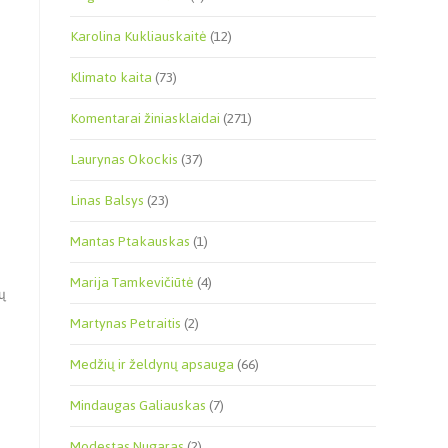
Karolina Kukliauskaitė
(12)
Klimato kaita
(73)
Komentarai žiniasklaidai
(271)
Laurynas Okockis
(37)
Linas Balsys
(23)
Mantas Ptakauskas
(1)
Marija Tamkevičiūtė
(4)
ių
Martynas Petraitis
(2)
Medžių ir želdynų apsauga
(66)
Mindaugas Galiauskas
(7)
Modestas Nugaras
(2)