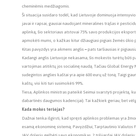
cheminėmis medžiagomis.
Ši situacija susidaro todėl, kad Lietuvoje dominuoja intensyv
javai ir rapsai, gausiai naudojant mineralines trąšas ir pestici
aplinką, šio sektoriaus atstovai 75% savo produkcijos eksportuoj
apmokėti mums, o kažkas kitur džiaugiasi pigiais žemės ūkio 
Kitas pavyzdys yra akmens anglis
–
pats taršiausias ir pigiaus
Kadangi anglis Lietuvoje nekasama, šis mokestis turėtų būti 
vartojimas atitiktų jos socialinę naudą. Tačiau Global Energy 
sudegintos anglies kaštai yra apie 600 eurų už toną. Taigi gauna
kaštų, visi kiti turi susimokėti 99%.
Tiesa, Aplinkos ministras pateikė Seimui svarstyti projektą, ku
dabartinės daugumos kadencijai). Tai kažkiek geriau, bet vėl
Kada mokės teršėjas?
Dažnai tenka išgirsti, kad spręsti aplinkos problemas yra žmoni
esamą ekonominę sistemą. Pavyzdžiui, Tarptautinio Valiutos Fon
JAV dolerių gelbėti savo ekonomikas. 2 trilijardai JAV doler