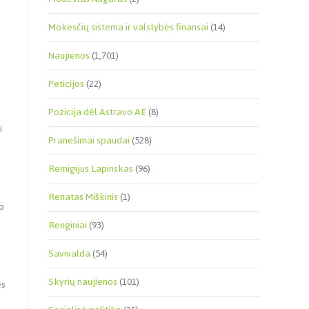
Mokesčių sistema ir valstybės finansai
(14)
Naujienos
(1,701)
Peticijos
(22)
Pozicija dėl Astravo AE
(8)
i
Pranešimai spaudai
(528)
Remigijus Lapinskas
(96)
s
Renatas Miškinis
(1)
lo
Renginiai
(93)
Savivalda
(54)
Skyrių naujienos
(101)
ės