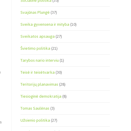
Socialinė politika
(35)
Svajūnas Plungė
(37)
Sveika gyvensena ir mityba
(10)
Sveikatos apsauga
(27)
Švietimo politika
(21)
Tarybos nario interviu
(1)
s
Teisė ir teisėtvarka
(30)
Teritorijų planavimas
(28)
Tiesioginė demokratija
(8)
Tomas Saulėnas
(3)
Užsienio politika
(27)
s