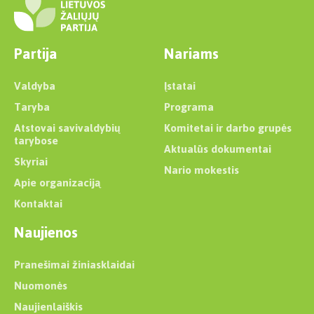
Partija
Nariams
Valdyba
Įstatai
Taryba
Programa
Atstovai savivaldybių
Komitetai ir darbo grupės
tarybose
Aktualūs dokumentai
Skyriai
Nario mokestis
Apie organizaciją
Kontaktai
Naujienos
Pranešimai žiniasklaidai
Nuomonės
Naujienlaiškis