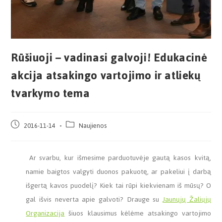
Rūšiuoji – vadinasi galvoji! Edukacinė
akcija atsakingo vartojimo ir atliekų
tvarkymo tema
2016-11-14
Naujienos
Ar svarbu, kur išmesime parduotuvėje gautą kasos kvitą,
namie baigtos valgyti duonos pakuotę, ar pakeliui į darbą
išgertą kavos puodelį? Kiek tai rūpi kiekvienam iš mūsų? O
gal išvis neverta apie galvoti? Drauge su
Jaunųjų Žaliųjų
Organizacija
šiuos klausimus kėlėme atsakingo vartojimo