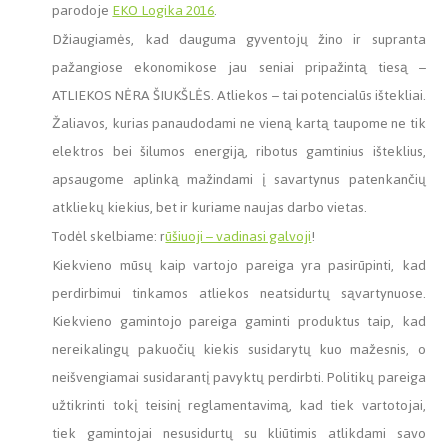
parodoje
EKO Logika 2016
.
Džiaugiamės, kad dauguma gyventojų žino ir supranta
pažangiose ekonomikose jau seniai pripažintą tiesą –
ATLIEKOS NĖRA ŠIUKŠLĖS. Atliekos – tai potencialūs ištekliai.
Žaliavos, kurias panaudodami ne vieną kartą taupome ne tik
elektros bei šilumos energiją, ribotus gamtinius išteklius,
apsaugome aplinką mažindami į savartynus patenkančių
atkliekų kiekius, bet ir kuriame naujas darbo vietas.
Todėl skelbiame: r
ūšiuoji – vadinasi galvoji
!
Kiekvieno mūsų kaip vartojo pareiga yra pasirūpinti, kad
perdirbimui tinkamos atliekos neatsidurtų sąvartynuose.
Kiekvieno gamintojo pareiga gaminti produktus taip, kad
nereikalingų pakuočių kiekis susidarytų kuo mažesnis, o
neišvengiamai susidarantį pavyktų perdirbti. Politikų pareiga
užtikrinti tokį teisinį reglamentavimą, kad tiek vartotojai,
tiek gamintojai nesusidurtų su kliūtimis atlikdami savo