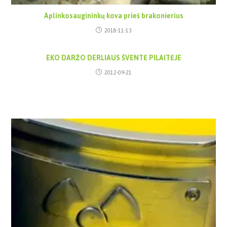
Aplinkosaugininkų kova prieš brakonierius
2018-11-13
EKO DARŽO DERLIAUS ŠVENTĖ PILAITĖJE
2012-09-21