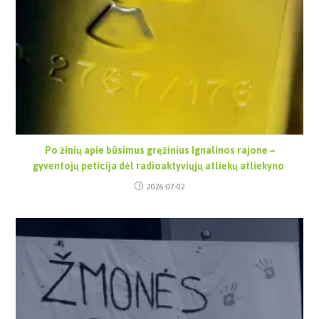
Po žinių apie būsimus gręžinius Ignalinos rajone –
gyventojų peticija dėl radioaktyviųjų atliekų atliekyno
2026-07-02