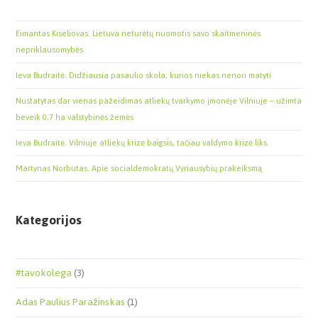
Eimantas Kiseliovas. Lietuva neturėtų nuomotis savo skaitmeninės
nepriklausomybės
Ieva Budraitė. Didžiausia pasaulio skola, kurios niekas nenori matyti
Nustatytas dar vienas pažeidimas atliekų tvarkymo įmonėje Vilniuje – užimta
beveik 0,7 ha valstybinės žemės
Ieva Budraitė. Vilniuje atliekų krizė baigsis, tačiau valdymo krizė liks.
Martynas Norbutas. Apie socialdemokratų Vyriausybių prakeiksmą
Kategorijos
#tavokolega
(3)
Adas Paulius Paražinskas
(1)