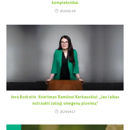
kompleksiškai
2024-01-09
Ieva Budraitė. Kvietimas Ramūnui Karbauskiui: „Jau laikas
nutraukti žaliąjį smegenų plovimą“
2024-04-17