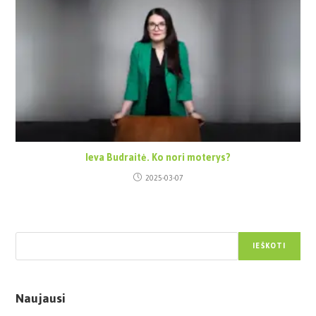
Ieva Budraitė. Ko nori moterys?
2025-03-07
Paieška
IEŠKOTI
Naujausi