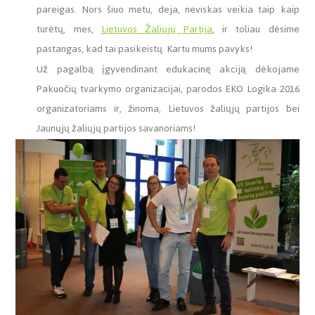
pareigas. Nors šiuo metu, deja, neviskas veikia taip kaip
turėtų, mes,
Lietuvos Žaliųjų Partija
, ir toliau dėsime
pastangas, kad tai pasikeistų. Kartu mums pavyks!
Už pagalbą įgyvendinant edukacinę akciją dėkojame
Pakuočių tvarkymo organizacijai, parodos EKO Logika 2016
organizatoriams ir, žinoma, Lietuvos žaliųjų partijos bei
Jaunųjų žaliųjų partijos savanoriams!