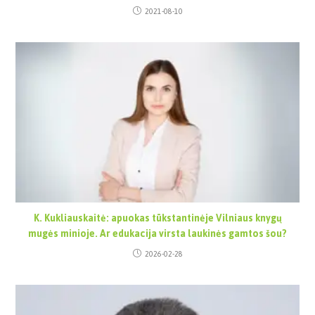
2021-08-10
K. Kukliauskaitė: apuokas tūkstantinėje Vilniaus knygų
mugės minioje. Ar edukacija virsta laukinės gamtos šou?
2026-02-28