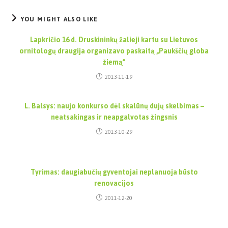
YOU MIGHT ALSO LIKE
Lapkričio 16 d. Druskininkų žalieji kartu su Lietuvos
ornitologų draugija organizavo paskaitą „Paukščių globa
žiemą“
2013-11-19
L. Balsys: naujo konkurso dėl skalūnų dujų skelbimas –
neatsakingas ir neapgalvotas žingsnis
2013-10-29
Tyrimas: daugiabučių gyventojai neplanuoja būsto
renovacijos
2011-12-20