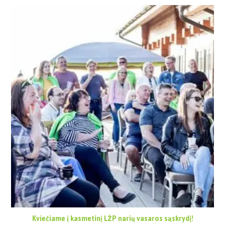
Kviečiame į kasmetinį LŽP narių vasaros sąskrydį!