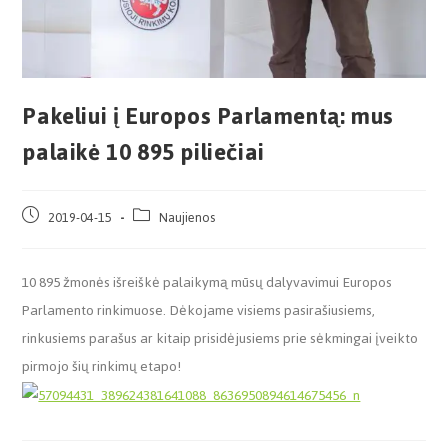
Pakeliui į Europos Parlamentą: mus
palaikė 10 895 piliečiai
2019-04-15
Naujienos
10 895 žmonės išreiškė palaikymą mūsų dalyvavimui Europos
Parlamento rinkimuose. Dėkojame visiems pasirašiusiems,
rinkusiems parašus ar kitaip prisidėjusiems prie sėkmingai įveikto
pirmojo šių rinkimų etapo!