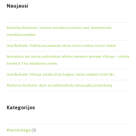
Naujausi
Eimantas Kiseliovas. Lietuva neturėtų nuomotis savo skaitmeninės
nepriklausomybės
Ieva Budraitė. Didžiausia pasaulio skola, kurios niekas nenori matyti
Nustatytas dar vienas pažeidimas atliekų tvarkymo įmonėje Vilniuje – užimta
beveik 0,7 ha valstybinės žemės
Ieva Budraitė. Vilniuje atliekų krizė baigsis, tačiau valdymo krizė liks.
Martynas Norbutas. Apie socialdemokratų Vyriausybių prakeiksmą
Kategorijos
#tavokolega
(3)