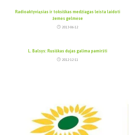
Radioaktyviąsias ir toksiškas medžiagas leista laidoti
žemės gelmėse
2013-06-12
L. Balsys: Rusiškas dujas galima pamiršti
2012-12-11