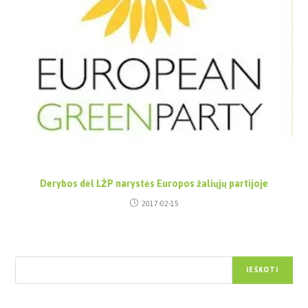
Derybos dėl LŽP narystės Europos žaliųjų partijoje
2017-02-15
Paieška
IEŠKOTI