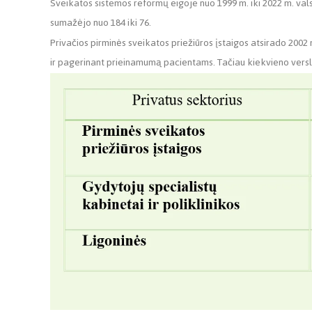
Sveikatos sistemos reformų eigoje nuo 1999 m. iki 2022 m. valst
sumažėjo nuo 184 iki 76.
Privačios pirminės sveikatos priežiūros įstaigos atsirado 200
ir pagerinant prieinamumą pacientams. Tačiau kiekvieno verslo 