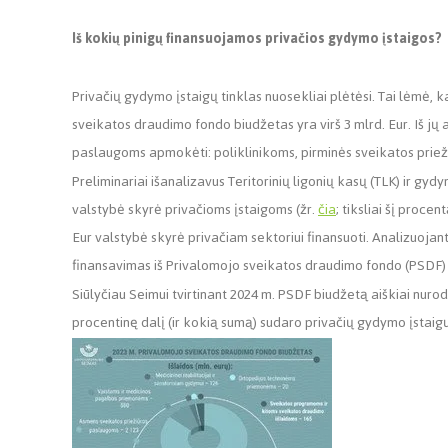
Iš kokių pinigų finansuojamos privačios gydymo įstaigos?
Privačių gydymo įstaigų tinklas nuosekliai plėtėsi. Tai lėmė, 
sveikatos draudimo fondo biudžetas yra virš 3 mlrd. Eur. Iš jų a
paslaugoms apmokėti: poliklinikoms, pirminės sveikatos priež
Preliminariai išanalizavus Teritorinių ligonių kasų (TLK) ir gydy
valstybė skyrė privačioms įstaigoms (žr.
čia
; tiksliai šį proce
Eur valstybė skyrė privačiam sektoriui finansuoti. Analizuojant
finansavimas iš Privalomojo sveikatos draudimo fondo (PSDF) 
Siūlyčiau Seimui tvirtinant 2024 m. PSDF biudžetą aiškiai nurody
procentinę dalį (ir kokią sumą) sudaro privačių gydymo įstaig