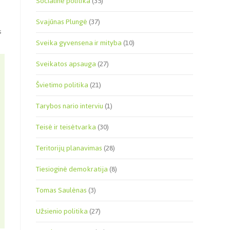
Socialinė politika
(35)
Svajūnas Plungė
(37)
s
Sveika gyvensena ir mityba
(10)
Sveikatos apsauga
(27)
Švietimo politika
(21)
Tarybos nario interviu
(1)
Teisė ir teisėtvarka
(30)
Teritorijų planavimas
(28)
Tiesioginė demokratija
(8)
Tomas Saulėnas
(3)
Užsienio politika
(27)