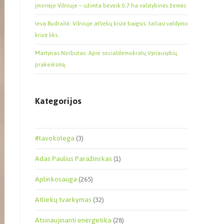
įmonėje Vilniuje – užimta beveik 0,7 ha valstybinės žemės
Ieva Budraitė. Vilniuje atliekų krizė baigsis, tačiau valdymo
krizė liks.
Martynas Norbutas. Apie socialdemokratų Vyriausybių
prakeiksmą
Kategorijos
#tavokolega
(3)
Adas Paulius Paražinskas
(1)
Aplinkosauga
(265)
Atliekų tvarkymas
(32)
Atsinaujinanti energetika
(28)