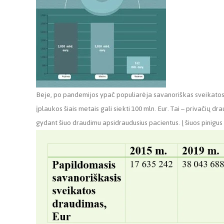
Beje, po pandemijos ypač populiarėja savanoriškas sveikatos 
įplaukos šiais metais gali siekti 100 mln. Eur. Tai – privačių dr
gydant šiuo draudimu apsidraudusius pacientus. Į šiuos pinigus