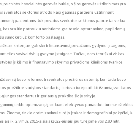
, psichinės ir socialinės gerovės būklę, o šios gerovės užtikrinimas yra
us sveikatos sektorius atrodo kaip galimas partneris užtikrinant
namumą pacientams. Juk privatus sveikatos sektorius paprastai veikia
 kas yra itin patrauklu norintiems greitesnio aptarnavimo, papildomų
i lėšų sumokėti už komforto paslaugas.
iškiais kriterijais gali skirti finansavimą privačioms gydymo įstaigoms,
nt eiles savivaldybių gydymo įstaigose. Tačiau, nors teoriškai viskas
lstybės įsikišimo ir finansavimo skyrimo privačioms klinikoms tvarkos.
ždavinių buvo reformuoti sveikatos priežiūros sistemą, kuri tada buvo
atos priežiūros vadybos standartų. Lietuva turėjo atlikti išsamią sveikatos
ąjungos standartus ir geriausią praktiką šioje srityje.
igoninių tinklo optimizaciją, siekiant efektyviau panaudoti turimus ištekliu
ams. Žinoma, tinklo optimizavimui turėjo įtakos ir demografiniai pokyčiai, k
iais iki 2,9 mln. 2015-aisiais (2022-aisiais jau turėjome vos 2,83 mln.