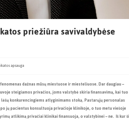
katos priežiūra savivaldybėse
ikatos apsauga
s fenomenas dažnas mūsų miestuose ir miesteliuose. Dar daugiau –
voje steigiamos privačios, joms valstybė skiria finansavimą, kai tuo
 ir lėšų konkurencingiems atlyginimams stoką. Pastarųjų personalas
s po jų pacientus konsultuoja privačioje klinikoje, o tuo metu viešoje
mų atlikimą privačiai klinikai finansuoja, o valstybinei – ne. Iš kur š