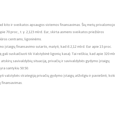
kad kito ir sveikatos apsaugos sistemos finansavimas. Šių metų privalomojo
pie 70 proc., t. y. 2,123 mlrd. Eur, skirta asmens sveikatos priežiūros
iūros centrams, ligoninėms.
mo įstaigų finansavimo sutartis, matyti, kad iš 2,12 mlrd. Eur apie 15 proc.
ntą gali suskaičiuoti tik Valstybinė ligonių kasa). Tai reiškia, kad apie 320 ml
 atskirų savivaldybių situaciją, privačių ir savivaldybės gydymo įstaigų
yra santykiu 50:50.
ti valstybės strategiją privačių gydymo įstaigų atžvilgiu ir paviešinti, kok
ų finansavimas.