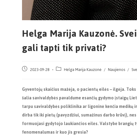
Helga Marija Kauzonė. Svei
gali tapti tik privati?
2023-09-28
Helga Marija Kauzonė
/
Naujienos
/
Sve
Gyventojų skaičius mažėja, o pacientų eilės –
ilgėja. Tok
šalia savivaldybės pavaldume esančių gydymo įstaigų Lietu
tarpu savivaldybės poliklinika ar ligoninė kenčia medikų
dirba tik iki pietų (pavyzdžiui, sumažinus darbo krūvį), ne
formuojasi gydytojo laukiančios eilės. Valstybė brangių tyri
fenomenalumas ir kuo jis gresia?