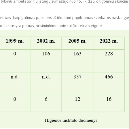
ybinių ambulatorinių įstaigų sumažėjo nuo 453 iki 125, o ligoninių skaičius
2 metais, kaip galimas partneris užtikrinant papildomas sveikatos paslauga
tikslas yra pelnas, prisiminkime apie tai šio teksto eigoje.