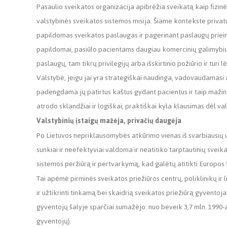
Pasaulio sveikatos organizacija apibrėžia sveikatą kaip fizinės
valstybinės sveikatos sistemos misija. Šiame kontekste privat
papildomas sveikatos paslaugas ir pagerinant paslaugų priei
papildomai, pasiūlo pacientams daugiau komercinių galimybių,
paslaugų, tam tikrų privilegijų arba išskirtinio požiūrio ir tur
Valstybė, jeigu jai yra strategiškai naudinga, vadovaudamasi a
padengdama jų patirtus kaštus gydant pacientus ir taip mažina
atrodo sklandžiai ir logiškai, praktiškai kyla klausimas dėl va
Valstybinių įstaigų mažėja, privačių daugėja
Po Lietuvos nepriklausomybės atkūrimo vienas iš svarbiausių u
sunkiai ir neefektyviai valdoma ir neatitiko tarptautinių sveik
sistemos peržiūrą ir pertvarkymą, kad galėtų atitikti Europos S
Tai apėmė pirminės sveikatos priežiūros centrų, poliklinikų ir l
ir užtikrinti tinkamą bei skaidrią sveikatos priežiūrą gyventoj
gyventojų šalyje sparčiai sumažėjo: nuo beveik 3,7 mln. 1990-ais
gyventojų).