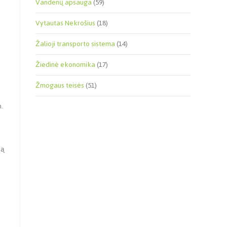
Vandenų apsauga
(59)
Vytautas Nekrošius
(18)
Žalioji transporto sistema
(14)
Žiedinė ekonomika
(17)
Žmogaus teisės
(51)
n.
ią