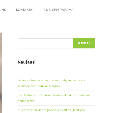
JUNK
KONTAKTAI
0.6 % GPM PARAMA
Paieška
IEŠKOTI
Naujausi
Eimantas Kiseliovas. Lietuva neturėtų nuomotis savo
skaitmeninės nepriklausomybės
Ieva Budraitė. Didžiausia pasaulio skola, kurios niekas
nenori matyti
Nustatytas dar vienas pažeidimas atliekų tvarkymo