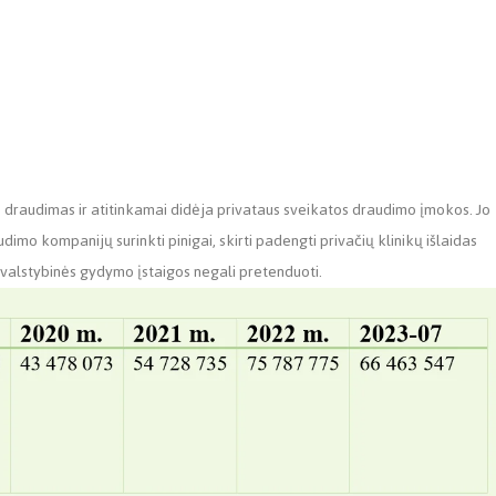
draudimas ir atitinkamai didėja privataus sveikatos draudimo įmokos. Jo
audimo kompanijų surinkti pinigai, skirti padengti privačių klinikų išlaidas
 valstybinės gydymo įstaigos negali pretenduoti.