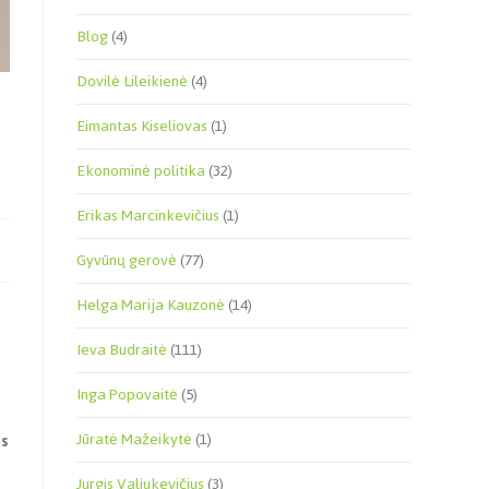
Blog
(4)
Dovilė Lileikienė
(4)
Eimantas Kiseliovas
(1)
Ekonominė politika
(32)
Erikas Marcinkevičius
(1)
Gyvūnų gerovė
(77)
Helga Marija Kauzonė
(14)
Ieva Budraitė
(111)
Inga Popovaitė
(5)
Jūratė Mažeikytė
(1)
is
Jurgis Valiukevičius
(3)