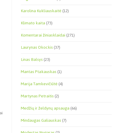
Karolina Kukliauskaitė
(12)
Klimato kaita
(73)
Komentarai žiniasklaidai
(271)
Laurynas Okockis
(37)
Linas Balsys
(23)
Mantas Ptakauskas
(1)
Marija Tamkevičiūtė
(4)
Martynas Petraitis
(2)
s
Medžių ir želdynų apsauga
(66)
ai
Mindaugas Galiauskas
(7)
Modestas Nugaras
(2)