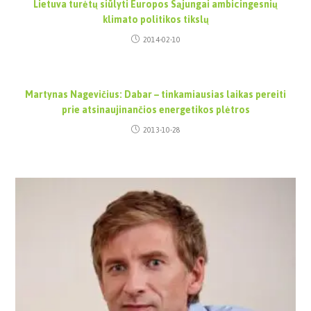
Lietuva turėtų siūlyti Europos Sąjungai ambicingesnių
klimato politikos tikslų
2014-02-10
Martynas Nagevičius: Dabar – tinkamiausias laikas pereiti
prie atsinaujinančios energetikos plėtros
2013-10-28