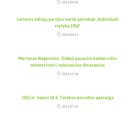
2013-06-06
Lietuvos žaliųjų partijos nariai parodoje „Individuali
statyba 2014“
2014-04-13
Martynas Nagevičius: Didieji pasaulio bankai siūlo
neinvestuoti į nykstančius dinozaurus
2014-11-18
2012 m. liepos 14 d. Tarybos posėdžio apžvalga
2012-07-15