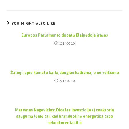
YOU MIGHT ALSO LIKE
Europos Parlamento debatų Klaipėdoje įrašas
2014-05-10
Žalieji: apie klimato kaitą daugiau kalbama, o ne veikiama
2014-02-20
Martynas Nagevičius: Didelės investicijos į reaktorių
saugumą lėmė tai, kad branduolinė energetika tapo
nekonkurentabilia