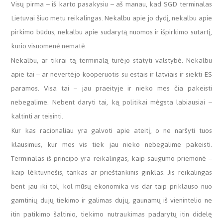
Visų pirma – iš karto pasakysiu – aš manau, kad SGD terminalas
Lietuvai šiuo metu reikalingas. Nekalbu apie jo dydį, nekalbu apie
pirkimo būdus, nekalbu apie sudarytą nuomos ir išpirkimo sutartį,
kurio visuomenė nematė.
Nekalbu, ar tikrai tą terminalą turėjo statyti valstybė. Nekalbu
apie tai – ar nevertėjo kooperuotis su estais ir latviais ir siekti ES
paramos. Visa tai – jau praeityje ir nieko mes čia pakeisti
nebegalime. Nebent daryti tai, ką politikai mėgsta labiausiai –
kaltinti ar teisinti.
Kur kas racionaliau yra galvoti apie ateitį, o ne naršyti tuos
klausimus, kur mes vis tiek jau nieko nebegalime pakeisti.
Terminalas iš principo yra reikalingas, kaip saugumo priemonė –
kaip lėktuvnešis, tankas ar prieštankinis ginklas. Jis reikalingas
bent jau iki tol, kol mūsų ekonomika vis dar taip priklauso nuo
gamtinių dujų tiekimo ir galimas dujų, gaunamų iš vienintelio ne
itin patikimo šaltinio, tiekimo nutraukimas padarytų itin didelę