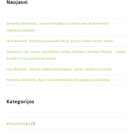
Naujausi
Eimantas Kiseliovas. Lietuva neturėtų nuomotis savo skaitmeninės
nepriklausomybės
Ieva Budraitė. Didžiausia pasaulio skola, kurios niekas nenori matyti
Nustatytas dar vienas pažeidimas atliekų tvarkymo įmonėje Vilniuje – užimta
beveik 0,7 ha valstybinės žemės
Ieva Budraitė. Vilniuje atliekų krizė baigsis, tačiau valdymo krizė liks.
Martynas Norbutas. Apie socialdemokratų Vyriausybių prakeiksmą
Kategorijos
#tavokolega
(3)