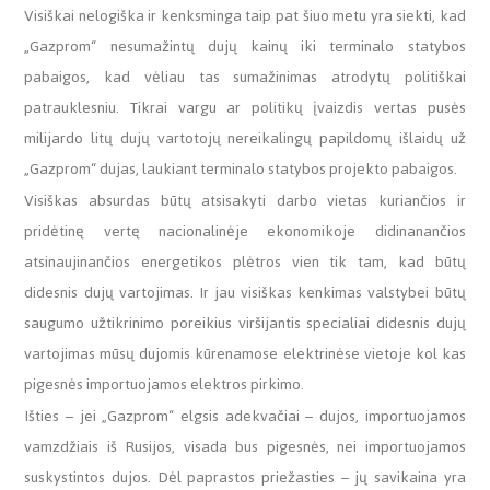
Visiškai nelogiška ir kenksminga taip pat šiuo metu yra siekti, kad
„Gazprom“ nesumažintų dujų kainų iki terminalo statybos
pabaigos, kad vėliau tas sumažinimas atrodytų politiškai
patrauklesniu. Tikrai vargu ar politikų įvaizdis vertas pusės
milijardo litų dujų vartotojų nereikalingų papildomų išlaidų už
„Gazprom“ dujas, laukiant terminalo statybos projekto pabaigos.
Visiškas absurdas būtų atsisakyti darbo vietas kuriančios ir
pridėtinę vertę nacionalinėje ekonomikoje didinanančios
atsinaujinančios energetikos plėtros vien tik tam, kad būtų
didesnis dujų vartojimas. Ir jau visiškas kenkimas valstybei būtų
saugumo užtikrinimo poreikius viršijantis specialiai didesnis dujų
vartojimas mūsų dujomis kūrenamose elektrinėse vietoje kol kas
pigesnės importuojamos elektros pirkimo.
Išties – jei „Gazprom“ elgsis adekvačiai – dujos, importuojamos
vamzdžiais iš Rusijos, visada bus pigesnės, nei importuojamos
suskystintos dujos. Dėl paprastos priežasties – jų savikaina yra