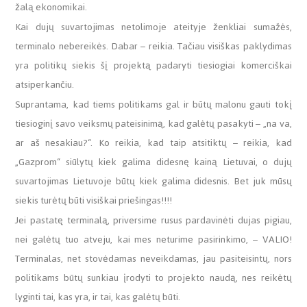
žalą ekonomikai.
Kai dujų suvartojimas netolimoje ateityje ženkliai sumažės,
terminalo nebereikės. Dabar – reikia. Tačiau visiškas paklydimas
yra politikų siekis šį projektą padaryti tiesiogiai komerciškai
atsiperkančiu.
Suprantama, kad tiems politikams gal ir būtų malonu gauti tokį
tiesioginį savo veiksmų pateisinimą, kad galėtų pasakyti – „na va,
ar aš nesakiau?“. Ko reikia, kad taip atsitiktų – reikia, kad
„Gazprom“ siūlytų kiek galima didesnę kainą Lietuvai, o dujų
suvartojimas Lietuvoje būtų kiek galima didesnis. Bet juk mūsų
siekis turėtų būti visiškai priešingas!!!!
Jei pastatę terminalą, priversime rusus pardavinėti dujas pigiau,
nei galėtų tuo atveju, kai mes neturime pasirinkimo, – VALIO!
Terminalas, net stovėdamas neveikdamas, jau pasiteisintų, nors
politikams būtų sunkiau įrodyti to projekto naudą, nes reikėtų
lyginti tai, kas yra, ir tai, kas galėtų būti.