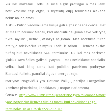
kur kas mažesnė. Todėl jei rusai elgsis protingai, o mes jiems
netrukdysime taip elgtis, suskystintų dujų terminalas niekada
nebus naudojamas.
Aišku – Putino vadovaujama Rusija gali elgtis ir neadekvačiai. Bet
ar mes to norime? Manau, kad absoliutii dauguma savo valstybę
tikrai mylinčių lietuvių atsakys neigiamai. Mes norėtume turėti
ateityje adekvačius kaimynus. Todėl ir sakau – Lietuvos tikslas
turėtų būti neveikiantis SGD terminalas. Juk kai mes perkame
ginklus savo šalies galimai gynybai – mes nesiekiame specialiai
vėliau, kad kiltų karas, kad politikai pateisintų padarytas
išlaidas? Reikėtų panašiai elgtis ir energetikoje.
Martynas Nagevičius yra Lietuvos žaliųjų partijos Energetikos
komiteto pirmininkas, kandidatas į Europos Parlamentą.
Šaltinis:
http://www.15min.lt/naujiena/ziniosgyvai/nuomones/mart
ynas-nagevicius-lietuvos-tikslas-turetu-buti-neveikiantis-sgd-
terminalas-18-417192#ixzz2xuZSeBL2