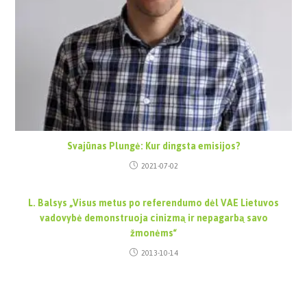
Svajūnas Plungė: Kur dingsta emisijos?
2021-07-02
L. Balsys „Visus metus po referendumo dėl VAE Lietuvos
vadovybė demonstruoja cinizmą ir nepagarbą savo
žmonėms“
2013-10-14
Paieška