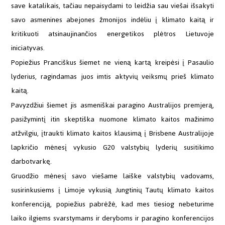
save katalikais, tačiau nepaisydami to leidžia sau viešai išsakyti
savo asmenines abejones žmonijos indėliu į klimato kaitą ir
kritikuoti atsinaujinančios energetikos plėtros Lietuvoje
iniciatyvas.
Popiežius Pranciškus šiemet ne vieną kartą kreipėsi į Pasaulio
lyderius, ragindamas juos imtis aktyvių veiksmų prieš klimato
kaitą.
Pavyzdžiui šiemet jis asmeniškai paragino Australijos premjerą,
pasižymintį itin skeptiška nuomone klimato kaitos mažinimo
atžvilgiu, įtraukti klimato kaitos klausimą į Brisbene Australijoje
lapkričio mėnesį vykusio G20 valstybių lyderių susitikimo
darbotvarkę.
Gruodžio mėnesį savo viešame laiške valstybių vadovams,
susirinkusiems į Limoje vykusią Jungtinių Tautų klimato kaitos
konferenciją, popiežius pabrėžė, kad mes tiesiog nebeturime
laiko ilgiems svarstymams ir deryboms ir paragino konferencijos