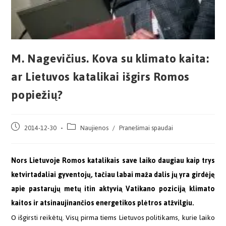
M. Nagevičius. Kova su klimato kaita:
ar Lietuvos katalikai išgirs Romos
popiežių?
2014-12-30
Naujienos
/
Pranešimai spaudai
Nors Lietuvoje Romos katalikais save laiko daugiau kaip trys
ketvirtadaliai gyventojų, tačiau labai maža dalis jų yra girdėję
apie pastarųjų metų itin aktyvią Vatikano poziciją klimato
kaitos ir atsinaujinančios energetikos plėtros atžvilgiu.
O išgirsti reikėtų. Visų pirma tiems Lietuvos politikams, kurie laiko