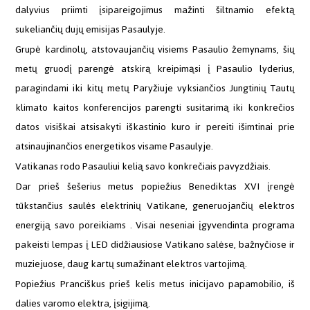
dalyvius priimti įsipareigojimus mažinti šiltnamio efektą
sukeliančių dujų emisijas Pasaulyje.
Grupė kardinolų, atstovaujančių visiems Pasaulio žemynams, šių
metų gruodį parengė atskirą kreipimąsi į Pasaulio lyderius,
paragindami iki kitų metų Paryžiuje vyksiančios Jungtinių Tautų
klimato kaitos konferencijos parengti susitarimą iki konkrečios
datos visiškai atsisakyti iškastinio kuro ir pereiti išimtinai prie
atsinaujinančios energetikos visame Pasaulyje.
Vatikanas rodo Pasauliui kelią savo konkrečiais pavyzdžiais.
Dar prieš šešerius metus popiežius Benediktas XVI įrengė
tūkstančius saulės elektrinių Vatikane, generuojančių elektros
energiją savo poreikiams . Visai neseniai įgyvendinta programa
pakeisti lempas į LED didžiausiose Vatikano salėse, bažnyčiose ir
muziejuose, daug kartų sumažinant elektros vartojimą.
Popiežius Pranciškus prieš kelis metus inicijavo papamobilio, iš
dalies varomo elektra, įsigijimą.