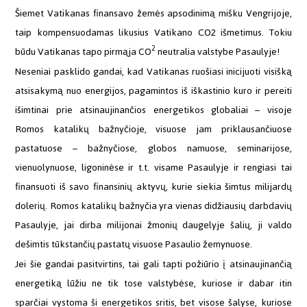
Šiemet Vatikanas finansavo žemės apsodinimą mišku Vengrijoje,
taip kompensuodamas likusius Vatikano CO2 išmetimus. Tokiu
2
būdu Vatikanas tapo pirmąja CO
neutralia valstybe Pasaulyje!
Neseniai pasklido gandai, kad Vatikanas ruošiasi inicijuoti visišką
atsisakymą nuo energijos, pagamintos iš iškastinio kuro ir pereiti
išimtinai prie atsinaujinančios energetikos globaliai – visoje
Romos katalikų bažnyčioje, visuose jam priklausančiuose
pastatuose – bažnyčiose, globos namuose, seminarijose,
vienuolynuose, ligoninėse ir t.t. visame Pasaulyje ir rengiasi tai
finansuoti iš savo finansinių aktyvų, kurie siekia šimtus milijardų
dolerių. Romos katalikų bažnyčia yra vienas didžiausių darbdavių
Pasaulyje, jai dirba milijonai žmonių daugelyje šalių, ji valdo
dešimtis tūkstančių pastatų visuose Pasaulio žemynuose.
Jei šie gandai pasitvirtins, tai gali tapti požiūrio į atsinaujinančią
energetiką lūžiu ne tik tose valstybėse, kuriose ir dabar itin
sparčiai vystoma ši energetikos sritis, bet visose šalyse, kuriose