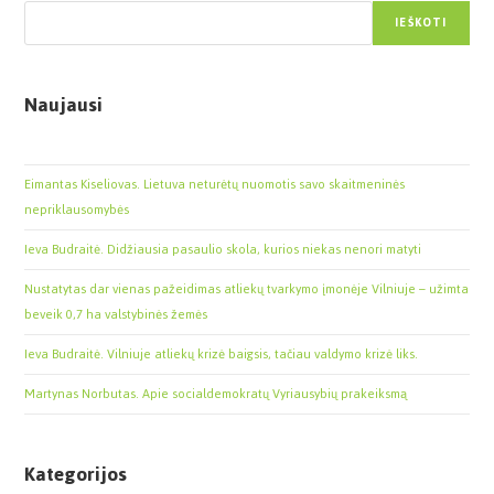
IEŠKOTI
Naujausi
Eimantas Kiseliovas. Lietuva neturėtų nuomotis savo skaitmeninės
nepriklausomybės
Ieva Budraitė. Didžiausia pasaulio skola, kurios niekas nenori matyti
Nustatytas dar vienas pažeidimas atliekų tvarkymo įmonėje Vilniuje – užimta
beveik 0,7 ha valstybinės žemės
Ieva Budraitė. Vilniuje atliekų krizė baigsis, tačiau valdymo krizė liks.
Martynas Norbutas. Apie socialdemokratų Vyriausybių prakeiksmą
Kategorijos