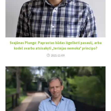
Svajūnas Plungė: Paprastas būdas išgelbėti pasaulį, arba
kodėl svarbu atsisakyti „teršėjas nemoka“ principo?
2021-11-09