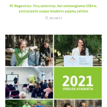
M. Nagevičius: Visų užmirštas, bet neišvengiamai 2014 m.
atsirasiantis naujas biudžeto pajamų šaltinis
2013-06-17