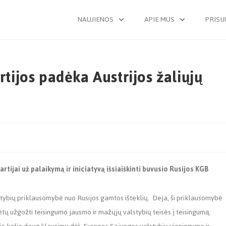
NAUJIENOS
APIE MUS
PRISI
rtijos padėka Austrijos žaliųjų
artijai už palaikymą ir iniciatyvą išsiaiškinti buvusio Rusijos KGB
tybių priklausomybė nuo Rusijos gamtos išteklių. Deja, ši priklausomybė
rėtų užgožti teisingumo jausmo ir mažųjų valstybių teisės į teisingumą.