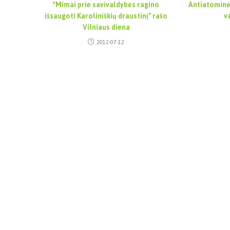
“Mimai prie savivaldybės ragino
Antiatominė
išsaugoti Karoliniškių draustinį” rašo
v
Vilniaus diena
2012-07-12