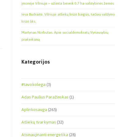
įmonėje Vilniuje – užimta beveik 0,7 ha valstybinės žemės
Ieva Budraitė. Vilniuje atliekų krizė baigsis, tačiau valdymo
krizė liks.
Martynas Norbutas. Apie socialdemokratų Vyriausybių
prakeiksmą
Kategorijos
#tavokolega
(3)
Adas Paulius Paražinskas
(1)
Aplinkosauga
(265)
Atliekų tvarkymas
(32)
Atsinaujinanti energetika
(28)