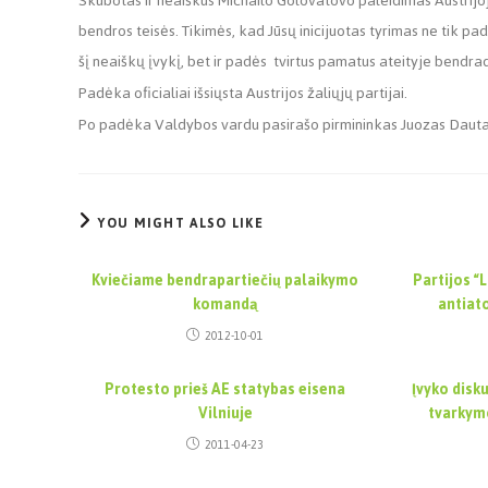
Skubotas ir neaiškus Michailo Golovatovo paleidimas Austrijo
bendros teisės. Tikimės, kad Jūsų inicijuotas tyrimas ne tik pad
šį neaiškų įvykį, bet ir padės tvirtus pamatus ateityje bendr
Padėka oficialiai išsiųsta Austrijos žaliųjų partijai.
Po padėka Valdybos vardu pasirašo pirmininkas Juozas Daut
YOU MIGHT ALSO LIKE
Kviečiame bendrapartiečių palaikymo
Partijos “L
komandą
antiat
2012-10-01
Protesto prieš AE statybas eisena
Įvyko disku
Vilniuje
tvarkym
2011-04-23