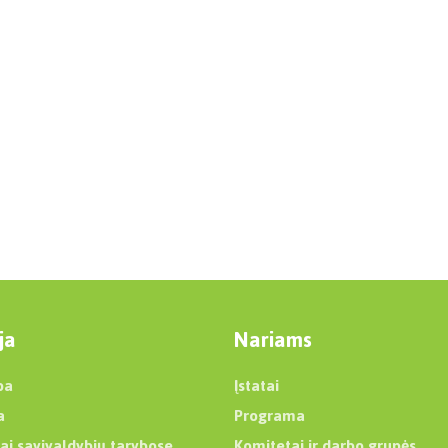
ja
Nariams
ba
Įstatai
a
Programa
ai savivaldybių tarybose
Komitetai ir darbo grupės