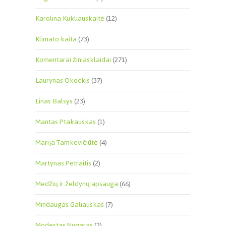
Karolina Kukliauskaitė
(12)
Klimato kaita
(73)
Komentarai žiniasklaidai
(271)
Laurynas Okockis
(37)
Linas Balsys
(23)
Mantas Ptakauskas
(1)
Marija Tamkevičiūtė
(4)
Martynas Petraitis
(2)
Medžių ir želdynų apsauga
(66)
Mindaugas Galiauskas
(7)
Modestas Nugaras
(2)