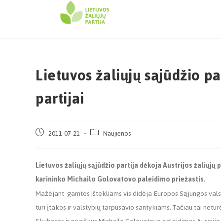
Lietuvos žaliųjų sąjūdžio pa
partijai
2011-07-21
Naujienos
Lietuvos ž
aliųjų sąjūdžio partija dėkoja Austrijos žaliųjų p
karininko
Michailo Golovatovo
paleidimo priežastis.
Mažėjant gamtos ištekliams vis didėja Europos Sąjungos vals
turi įtakos ir valstybių tarpusavio santykiams. Tačiau tai netu