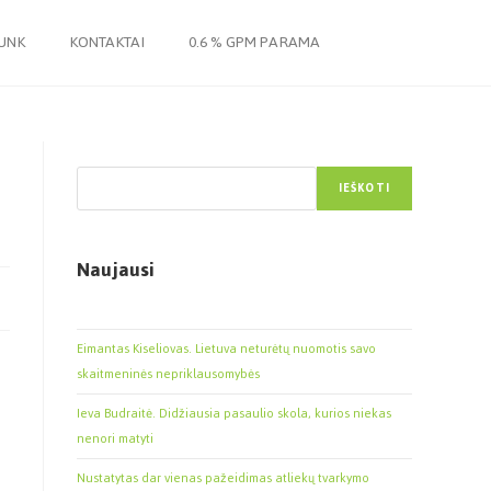
JUNK
KONTAKTAI
0.6 % GPM PARAMA
Paieška
IEŠKOTI
Naujausi
Eimantas Kiseliovas. Lietuva neturėtų nuomotis savo
skaitmeninės nepriklausomybės
Ieva Budraitė. Didžiausia pasaulio skola, kurios niekas
nenori matyti
Nustatytas dar vienas pažeidimas atliekų tvarkymo