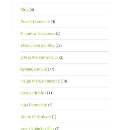
Blog
(4)
Dovilė Lileikienė
(4)
Eimantas Kiseliovas
(1)
Ekonominė politika
(32)
Erikas Marcinkevičius
(1)
Gyvūnų gerovė
(77)
Helga Marija Kauzonė
(14)
Ieva Budraitė
(111)
Inga Popovaitė
(5)
Jūratė Mažeikytė
(1)
Jurgis Valiukevičius
(3)