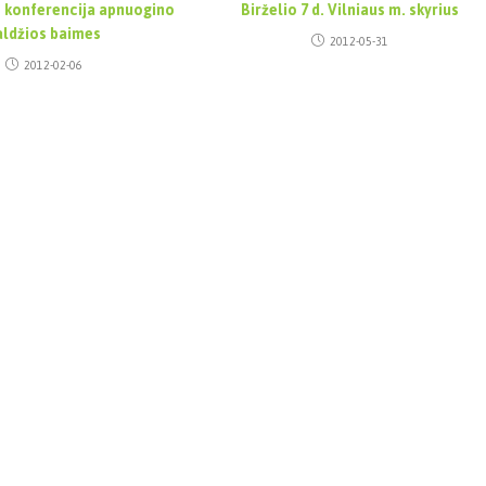
 konferencija apnuogino
Birželio 7 d. Vilniaus m. skyrius
aldžios baimes
2012-05-31
2012-02-06