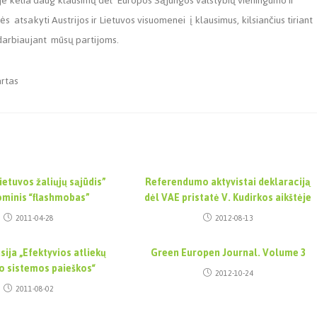
je kelia daug klausimų dėl Europos Sąjungos valstybių vieningumo ir
ės atsakyti Austrijos ir Lietuvos visuomenei į klausimus, kilsiančius tiriant
adarbiaujant mūsų partijoms.
artas
ietuvos žaliųjų sąjūdis”
Referendumo aktyvistai deklaraciją
ominis “flashmobas”
dėl VAE pristatė V. Kudirkos aikštėje
2011-04-28
2012-08-13
sija „Efektyvios atliekų
Green Europen Journal. Volume 3
o sistemos paieškos“
2012-10-24
2011-08-02