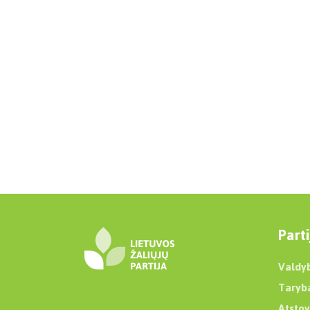
Parti
Valdy
Taryb
Atstov