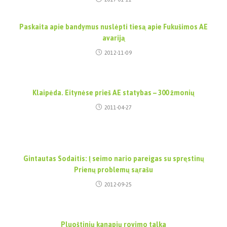
Paskaita apie bandymus nuslėpti tiesą apie Fukušimos AE
avariją
2012-11-09
Klaipėda. Eitynėse prieš AE statybas – 300 žmonių
2011-04-27
Gintautas Sodaitis: Į seimo nario pareigas su spręstinų
Prienų problemų sąrašu
2012-09-25
Pluoštinių kanapių rovimo talka