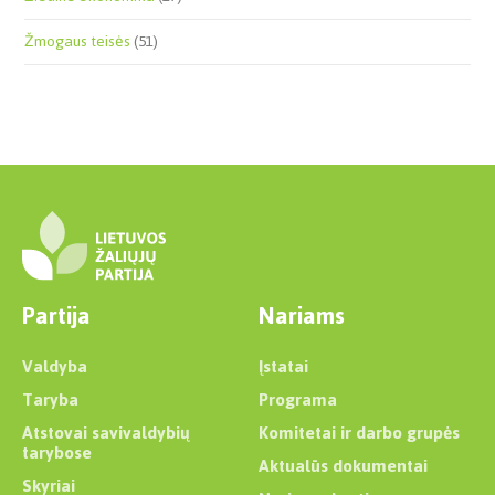
Žmogaus teisės
(51)
Partija
Nariams
Valdyba
Įstatai
Taryba
Programa
Atstovai savivaldybių
Komitetai ir darbo grupės
tarybose
Aktualūs dokumentai
Skyriai