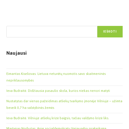
Paieška
IEŠKOTI
Naujausi
Eimantas Kiseliovas. Lietuva neturėtų nuomotis savo skaitmeninės
nepriklausomybės
Ieva Budraitė. Didžiausia pasaulio skola, kurios niekas nenori matyti
Nustatytas dar vienas pažeidimas atliekų tvarkymo įmonėje Vilniuje – užimta
beveik 0,7 ha valstybinės žemės
Ieva Budraitė. Vilniuje atliekų krizė baigsis, tačiau valdymo krizė liks.
Martynas Norbutas. Apie socialdemokratų Vyriausybių prakeiksmą