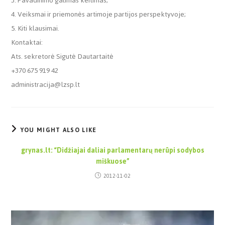
3. Pavadinimo galimas keitimas;
4. Veiksmai ir priemonės artimoje partijos perspektyvoje;
5. Kiti klausimai.
Kontaktai:
Ats. sekretorė Sigutė Dautartaitė
+370 675 919 42
administracija@lzsp.lt
YOU MIGHT ALSO LIKE
grynas.lt: “Didžiajai daliai parlamentarų nerūpi sodybos
miškuose”
2012-11-02