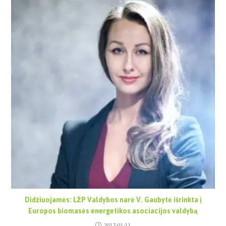
Didžiuojamės: LŽP Valdybos narė V. Gaubytė išrinkta į
Europos biomasės energetikos asociacijos valdybą
2017-01-11