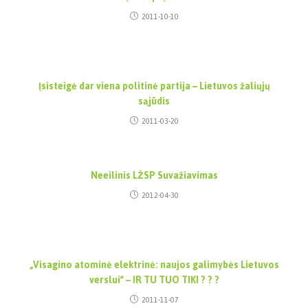
2011-10-10
Įsisteigė dar viena politinė partija – Lietuvos žaliųjų
sąjūdis
2011-03-20
Neeilinis LŽSP Suvažiavimas
2012-04-30
„Visagino atominė elektrinė: naujos galimybės Lietuvos
verslui“ – IR TU TUO TIKI ? ? ?
2011-11-07