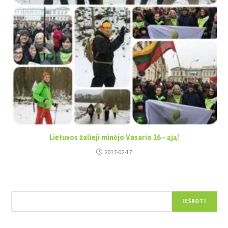
Lietuvos žalieji minėjo Vasario 16 – ąją!
2017-02-17
Paieška
IEŠKOTI