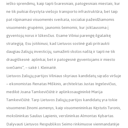
ieško sprendimų, kaip tapti švaresniais, patogesniais miestais, kur
ne tik puikiai išvystyta viešojo transporto infrastruktūra, bet taip
pat rūpinamasi visuomenės sveikata, socialiai pažeidžiamomis
visuomenės grupėmis, jaunomis šeimomis, kur įsiklausoma į
gyventojų norus ir lūkesčius. Esame Vilniui parengę ilgalaikę
strategiją. Esu įsitikinusi, kad Lietuvos sostinė gali pritraukti
daugiau žaliųjų investicijų, sumažinti skolos naštą ir tapti ne tik
draugiškesnė aplinkai, bet ir patogesnė gyventojams ir miesto
svečiams“, – sakė I. Kleinaitė.
Lietuvos žaliųjų partijos Vilniaus skyriaus kandidatų sąrašo viršuje
– ekonomistas Renatas Miškinis, architektas Justas Ingelevičius,
medikė Joana Tamkevičiūtė ir aplinkosaugininkė Marija
Tamkevičiūtė. Tarp Lietuvos žaliųjų partijos kandidatų yra tokie
visuomenei žinomi asmenys, kaip visuomenininkas Kęstutis Turonis,
mokslininkas Saulius Lapienis, verslininkas Almontas Kybartas.
Dalyvauti Lietuvos Respublikos Seimo rinkimuose vienmandatėje