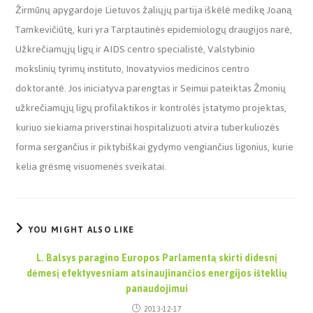
Žirmūnų apygardoje Lietuvos žaliųjų partija iškėlė medikę Joaną
Tamkevičiūtę, kuri yra Tarptautinės epidemiologų draugijos narė,
Užkrečiamųjų ligų ir AIDS centro specialistė, Valstybinio
mokslinių tyrimų instituto, Inovatyvios medicinos centro
doktorantė. Jos iniciatyva parengtas ir Seimui pateiktas Žmonių
užkrečiamųjų ligų profilaktikos ir kontrolės įstatymo projektas,
kuriuo siekiama priverstinai hospitalizuoti atvira tuberkuliozės
forma sergančius ir piktybiškai gydymo vengiančius ligonius, kurie
kelia grėsmę visuomenės sveikatai.
YOU MIGHT ALSO LIKE
L. Balsys paragino Europos Parlamentą skirti didesnį
dėmesį efektyvesniam atsinaujinančios energijos išteklių
panaudojimui
2013-12-17