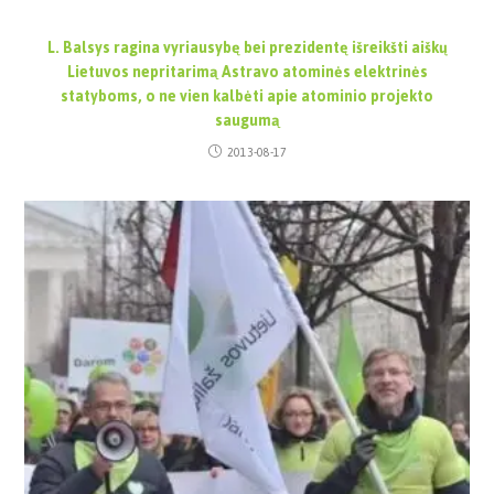
L. Balsys ragina vyriausybę bei prezidentę išreikšti aiškų
Lietuvos nepritarimą Astravo atominės elektrinės
statyboms, o ne vien kalbėti apie atominio projekto
saugumą
2013-08-17