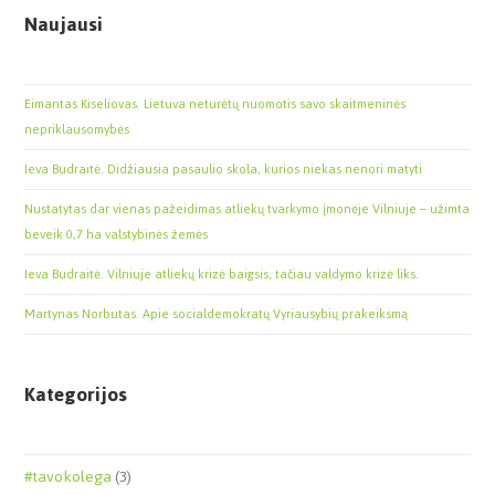
Naujausi
Eimantas Kiseliovas. Lietuva neturėtų nuomotis savo skaitmeninės
nepriklausomybės
Ieva Budraitė. Didžiausia pasaulio skola, kurios niekas nenori matyti
Nustatytas dar vienas pažeidimas atliekų tvarkymo įmonėje Vilniuje – užimta
beveik 0,7 ha valstybinės žemės
Ieva Budraitė. Vilniuje atliekų krizė baigsis, tačiau valdymo krizė liks.
Martynas Norbutas. Apie socialdemokratų Vyriausybių prakeiksmą
Kategorijos
#tavokolega
(3)