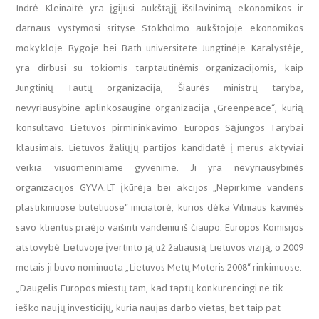
Indrė Kleinaitė yra įgijusi aukštąjį išsilavinimą ekonomikos ir
darnaus vystymosi srityse Stokholmo aukštojoje ekonomikos
mokykloje Rygoje bei Bath universitete Jungtinėje Karalystėje,
yra dirbusi su tokiomis tarptautinėmis organizacijomis, kaip
Jungtinių Tautų organizacija, Šiaurės ministrų taryba,
nevyriausybine aplinkosaugine organizacija „Greenpeace“, kurią
konsultavo Lietuvos pirmininkavimo Europos Sąjungos Tarybai
klausimais. Lietuvos žaliųjų partijos kandidatė į merus aktyviai
veikia visuomeniniame gyvenime. Ji yra nevyriausybinės
organizacijos GYVA.LT įkūrėja bei akcijos „Nepirkime vandens
plastikiniuose buteliuose“ iniciatorė, kurios dėka Vilniaus kavinės
savo klientus praėjo vaišinti vandeniu iš čiaupo. Europos Komisijos
atstovybė Lietuvoje įvertinto ją už žaliausią Lietuvos viziją, o 2009
metais ji buvo nominuota „Lietuvos Metų Moteris 2008“ rinkimuose.
„Daugelis Europos miestų tam, kad taptų konkurencingi ne tik
ieško naujų investicijų, kuria naujas darbo vietas, bet taip pat