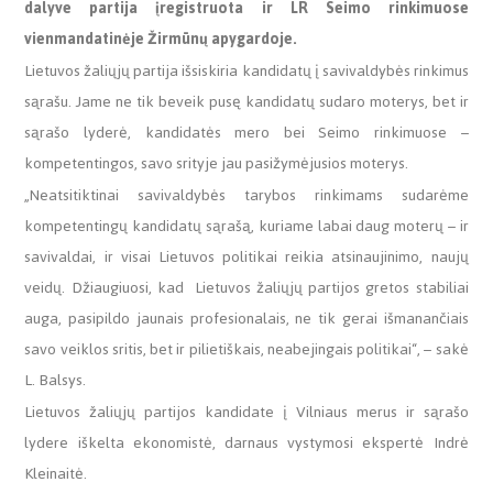
dalyve partija įregistruota ir LR Seimo rinkimuose
vienmandatinėje Žirmūnų apygardoje.
Lietuvos žaliųjų partija išsiskiria kandidatų į savivaldybės rinkimus
sąrašu. Jame ne tik beveik pusę kandidatų sudaro moterys, bet ir
sąrašo lyderė, kandidatės mero bei Seimo rinkimuose –
kompetentingos, savo srityje jau pasižymėjusios moterys.
„Neatsitiktinai savivaldybės tarybos rinkimams sudarėme
kompetentingų kandidatų sąrašą, kuriame labai daug moterų – ir
savivaldai, ir visai Lietuvos politikai reikia atsinaujinimo, naujų
veidų. Džiaugiuosi, kad Lietuvos žaliųjų partijos gretos stabiliai
auga, pasipildo jaunais profesionalais, ne tik gerai išmanančiais
savo veiklos sritis, bet ir pilietiškais, neabejingais politikai“, – sakė
L. Balsys.
Lietuvos žaliųjų partijos kandidate į Vilniaus merus ir sąrašo
lydere iškelta ekonomistė, darnaus vystymosi ekspertė Indrė
Kleinaitė.