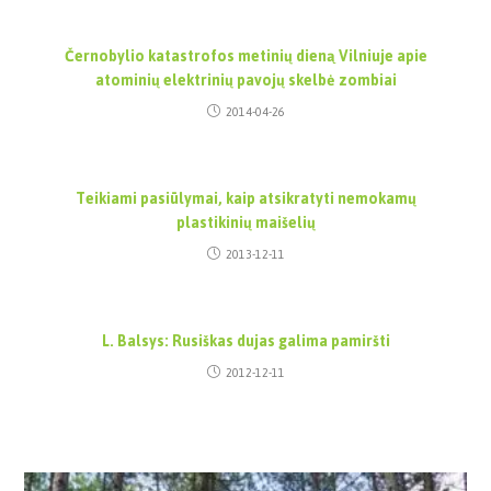
Černobylio katastrofos metinių dieną Vilniuje apie
atominių elektrinių pavojų skelbė zombiai
2014-04-26
Teikiami pasiūlymai, kaip atsikratyti nemokamų
plastikinių maišelių
2013-12-11
L. Balsys: Rusiškas dujas galima pamiršti
2012-12-11