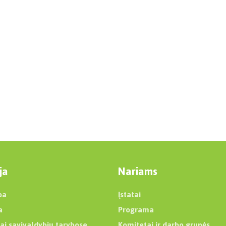
ja
Nariams
ba
Įstatai
a
Programa
ai savivaldybių tarybose
Komitetai ir darbo grupės