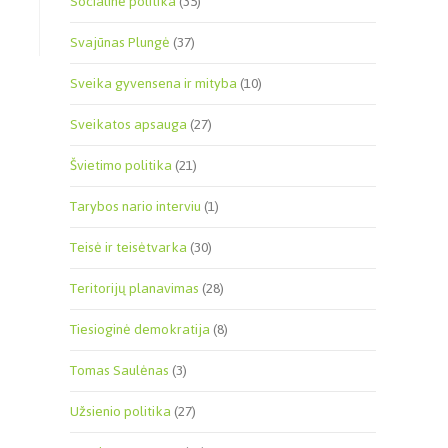
Socialinė politika
(35)
Svajūnas Plungė
(37)
Sveika gyvensena ir mityba
(10)
Sveikatos apsauga
(27)
Švietimo politika
(21)
Tarybos nario interviu
(1)
Teisė ir teisėtvarka
(30)
Teritorijų planavimas
(28)
Tiesioginė demokratija
(8)
Tomas Saulėnas
(3)
Užsienio politika
(27)