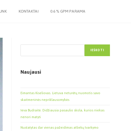
JUNK
KONTAKTAI
0.6 % GPM PARAMA
Paieška
IEŠKOTI
Naujausi
Eimantas Kiseliovas. Lietuva neturėtų nuomotis savo
skaitmeninės nepriklausomybės
Ieva Budraitė. Didžiausia pasaulio skola, kurios niekas
nenori matyti
Nustatytas dar vienas pažeidimas atliekų tvarkymo