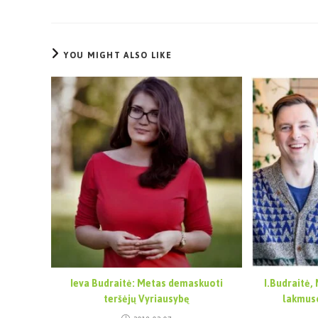
YOU MIGHT ALSO LIKE
Ieva Budraitė: Metas demaskuoti
I.Budraitė,
teršėjų Vyriausybę
lakmuso