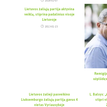
2018-02-07
Lietuvos žaliųjų partija aktyvina
veiklą, stiprina padalinius visoje
Lietuvoje
2013-01-23
Remigij
užplūdęs
Lietuvos žalieji pasveikino
L. Balsys: 
Liuksemburgo žaliųjų partiją gavus 4
stipri 
vietas Vyriausybėje