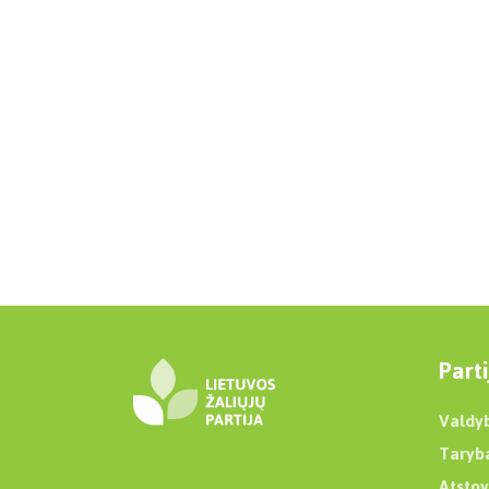
Parti
Valdy
Taryb
Atstov