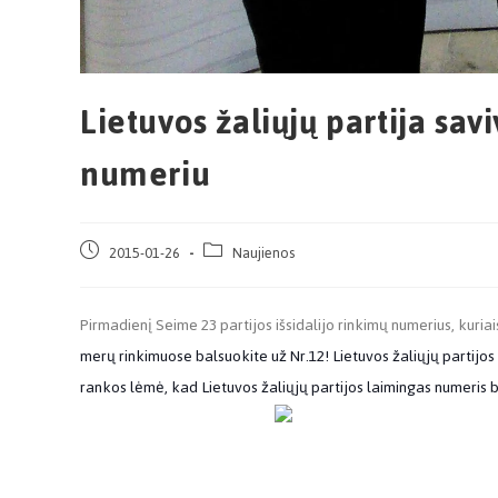
Lietuvos žaliųjų partija sa
numeriu
2015-01-26
Naujienos
Pirmadienį Seime 23 partijos išsidalijo rinkimų numerius, kuria
merų rinkimuose balsuokite už Nr.12! Lietuvos žaliųjų partijos 
rankos lėmė, kad Lietuvos žaliųjų partijos laimingas numeris 