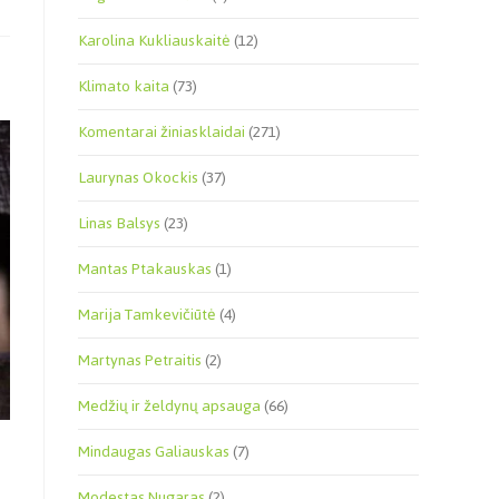
Karolina Kukliauskaitė
(12)
Klimato kaita
(73)
Komentarai žiniasklaidai
(271)
Laurynas Okockis
(37)
Linas Balsys
(23)
Mantas Ptakauskas
(1)
Marija Tamkevičiūtė
(4)
Martynas Petraitis
(2)
Medžių ir želdynų apsauga
(66)
Mindaugas Galiauskas
(7)
Modestas Nugaras
(2)