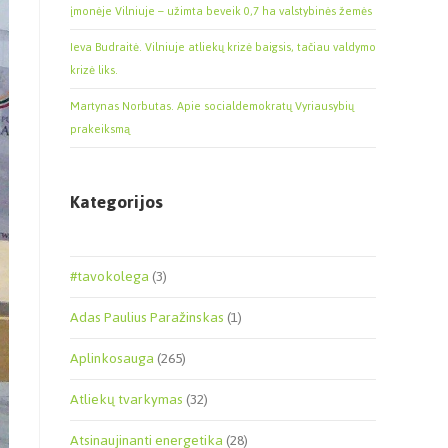
įmonėje Vilniuje – užimta beveik 0,7 ha valstybinės žemės
Ieva Budraitė. Vilniuje atliekų krizė baigsis, tačiau valdymo
krizė liks.
Martynas Norbutas. Apie socialdemokratų Vyriausybių
prakeiksmą
Kategorijos
#tavokolega
(3)
Adas Paulius Paražinskas
(1)
Aplinkosauga
(265)
Atliekų tvarkymas
(32)
Atsinaujinanti energetika
(28)