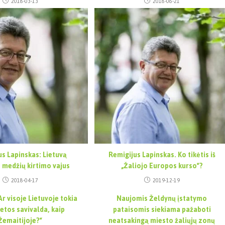
2018-03-13
2018-06-21
us Lapinskas: Lietuvą
Remigijus Lapinskas. Ko tikėtis iš
 medžių kirtimo vajus
„Žaliojo Europos kurso“?
2018-04-17
2019-12-19
„Ar visoje Lietuvoje tokia
Naujomis Želdynų įstatymo
vietos savivalda, kaip
pataisomis siekiama pažaboti
Žemaitijoje?“
neatsakingą miesto žaliųjų zonų