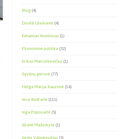
Blog
(4)
Dovilė Lileikienė
(4)
Eimantas Kiseliovas
(1)
Ekonominė politika
(32)
Erikas Marcinkevičius
(1)
Gyvūnų gerovė
(77)
Helga Marija Kauzonė
(14)
Ieva Budraitė
(111)
Inga Popovaitė
(5)
Jūratė Mažeikytė
(1)
Jurgis Valiukevičius
(3)