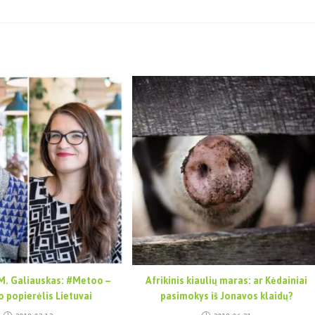
 M. Galiauskas: #Metoo –
Afrikinis kiaulių maras: ar Kėdainiai
 popierėlis Lietuvai
pasimokys iš Jonavos klaidų?