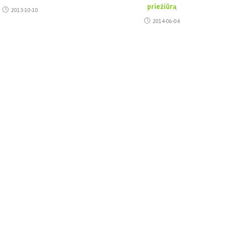
priežiūrą
2013-10-10
2014-06-04