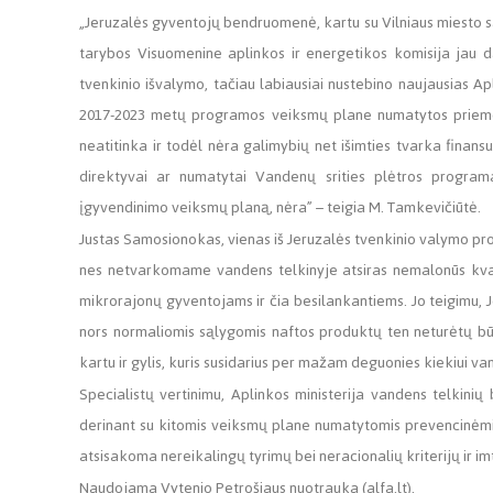
„Jeruzalės gyventojų bendruomenė, kartu su Vilniaus miesto sa
tarybos Visuomenine aplinkos ir energetikos komisija jau dau
tvenkinio išvalymo, tačiau labiausiai nustebino naujausias A
2017-2023 metų programos veiksmų plane numatytos priemon
neatitinka ir todėl nėra galimybių net išimties tvarka finan
direktyvai ar numatytai Vandenų srities plėtros program
įgyvendinimo veiksmų planą, nėra” – teigia M. Tamkevičiūtė.
Justas Samosionokas, vienas iš Jeruzalės tvenkinio valymo proj
nes netvarkomame vandens telkinyje atsiras nemalonūs kvapa
mikrorajonų gyventojams ir čia besilankantiems. Jo teigimu, 
nors normaliomis sąlygomis naftos produktų ten neturėtų būti
kartu ir gylis, kuris susidarius per mažam deguonies kiekiui v
Specialistų vertinimu, Aplinkos ministerija vandens telkinių 
derinant su kitomis veiksmų plane numatytomis prevencinėmis 
atsisakoma nereikalingų tyrimų bei neracionalių kriterijų ir im
Naudojama Vytenio Petrošiaus nuotrauka (alfa.lt).