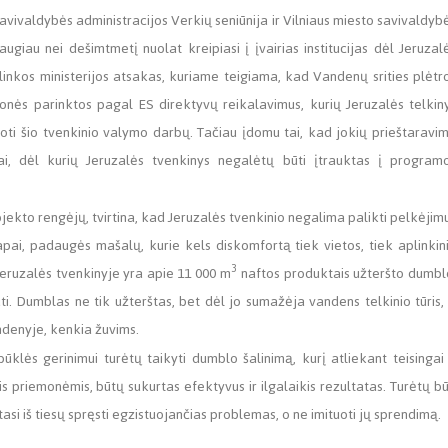
vivaldybės administracijos Verkių seniūnija ir Vilniaus miesto savivaldyb
giau nei dešimtmetį nuolat kreipiasi į įvairias institucijas dėl Jeruzal
plinkos ministerijos atsakas, kuriame teigiama, kad Vandenų srities plėtr
ės parinktos pagal ES direktyvų reikalavimus, kurių Jeruzalės telkin
suoti šio tvenkinio valymo darbų. Tačiau įdomu tai, kad jokių prieštaravi
ai, dėl kurių Jeruzalės tvenkinys negalėtų būti įtrauktas į program
ekto rengėjų, tvirtina, kad Jeruzalės tvenkinio negalima palikti pelkėjimu
i, padaugės mašalų, kurie kels diskomfortą tiek vietos, tiek aplinkin
3
Jeruzalės tvenkinyje yra apie 11 000 m
naftos produktais užteršto dumbl
. Dumblas ne tik užterštas, bet dėl jo sumažėja vandens telkinio tūris,
andenyje, kenkia žuvims.
būklės gerinimui turėtų taikyti dumblo šalinimą, kurį atliekant teisingai 
priemonėmis, būtų sukurtas efektyvus ir ilgalaikis rezultatas. Turėtų bū
tasi iš tiesų spręsti egzistuojančias problemas, o ne imituoti jų sprendimą.