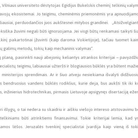
Vilniaus universiteto dėstytojas Egidijus Bukelskis cheminį telkinių valy
į pavojų ekosistemai. Jo teigimu, cheminėmis priemonėmis yra apnuodijam
liausiai, perduodančios juos aukštesnei mitybos grandinei. „Atsižvelgiant
ksiška žuvimi negali būti ignoruojama. Jei visgi būtų renkamasi taikyti ši
lkinį pakartotinai įžuvinti (kaip daroma Vokietijoje), tačiau tuomet kai
tų galimų metodų, tokių kaip mechaninis valymas”.
ną, pasirinkti nauji abejonių keliantys atrankos kriterijai – pavyzdžiu
pecialistų teigimu, labiausiai užteršti ir blogiausios būklės yra būtent mažie
 ministerijos sprendimais. Ar ir šiuo atveju nesiekiama išvalyti didžiuosi
 bendruosius vandens būklės rodiklius, kurie deja, bus aukšti tik iki k
us, inžinierius hidrotechnikas, pirmasis Lietuvoje apsigynęs disertaciją eže
 išlygų, o tai nedera su skaidriu ir aiškiu viešojo intereso atstovavimu b
kiniams būti atrinktiems finansavimui. Tokie kriterijai lemia, kad y
amos lėšos. Jeruzalės tvenkinį specialistai įvardija kaip vieną iš tok