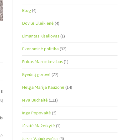
Blog
(4)
Dovilė Lileikienė
(4)
Eimantas Kiseliovas
(1)
Ekonominė politika
(32)
Erikas Marcinkevičius
(1)
Gyvūnų gerovė
(77)
Helga Marija Kauzonė
(14)
os
nų
Ieva Budraitė
(111)
Inga Popovaitė
(5)
is
Jūratė Mažeikytė
(1)
rė
Jurgis Valiukevičius
(3)