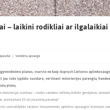
i – laikini rodikliai ar ilgalaikiai
 spaudai
/
Vandenų apsauga
įgyvendinimo planus, svarsto ne kaip išspręsti Lietuvos aplinkosaug
ent jau toks įspūdis susidaro, vertinant ministerijos parengtą Vande
ksmų planą.
 ministerijai svarbiau – realus vandens telkinių būklės gerėjimas, lemiant
i, atsiskaitant ES už įsisavintą paramą?
miesto savivaldybės tarybos Visuomeninės aplinkos apsaugos komisijos na