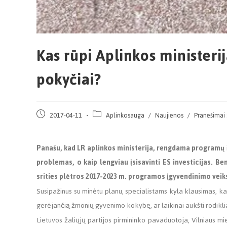
Kas rūpi Aplinkos ministerija
pokyčiai?
2017-04-11
Aplinkosauga
/
Naujienos
/
Pranešimai
Panašu, kad LR aplinkos ministerija, rengdama programų 
problemas, o kaip lengviau įsisavinti ES investicijas. B
srities plėtros 2017-2023 m. programos įgyvendinimo vei
Susipažinus su minėtu planu, specialistams kyla klausimas, kas
gerėjančią žmonių gyvenimo kokybę, ar laikinai aukšti rodiklia
Lietuvos žaliųjų partijos pirmininko pavaduotoja, Vilniaus 