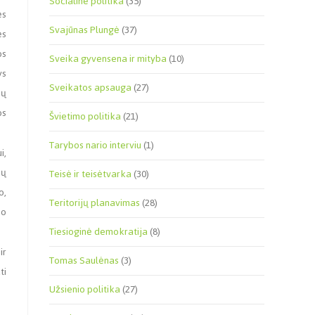
Socialinė politika
(35)
ės
Svajūnas Plungė
(37)
ės
os
Sveika gyvensena ir mityba
(10)
ys
Sveikatos apsauga
(27)
mų
os
Švietimo politika
(21)
Tarybos nario interviu
(1)
i,
ių
Teisė ir teisėtvarka
(30)
o,
Teritorijų planavimas
(28)
 o
Tiesioginė demokratija
(8)
ir
Tomas Saulėnas
(3)
ti
Užsienio politika
(27)