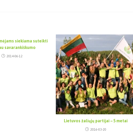
ėmėjams siekiama suteikti
au savarankiškumo
2014-06-12
Lietuvos žaliųjų partijai – 5 metai
2016-03-20