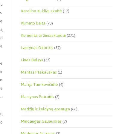
au
Karolina Kukliauskaitė
(12)
s.
os
Klimato kaita
(73)
ną
Komentarai žiniasklaidai
(271)
ad
M.
Laurynas Okockis
(37)
Linas Balsys
(23)
os
ir
Mantas Ptakauskas
(1)
us
Marija Tamkevičiūtė
(4)
tė
ra
Martynas Petraitis
(2)
Medžių ir želdynų apsauga
(66)
tį
Mindaugas Galiauskas
(7)
ro
Modestas Nugaras
(2)