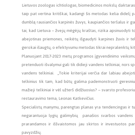
Lietuvos zoologas ichtiologas, biomedicinos mokslų daktaras, 
taip pat vertina kritiškai, kadangi šis metodas kelia didel
dumblą rausiančios karpinės žuvys, kaupiančios teršalus ir ga
tai, kad Lietuva – žvejų mėgėjų kraštas, rizika apsinuodyti to
abejotinas priemones, reikėtų išgaudyti karpines žuvis ir te
gerokai išaugtų, o efektyvumu metodas tikrai nepralenktų ki
Planuojant 2017-2023 metų programos įgyvendinimo veiksmų pla
pretenduoti išvalymui gali tik didieji vandens telkiniai, nors s
vandens telkiniai. „Tokie kriterijai verčia dar labiau abejoti
telkinius tik tam, kad būtų galima pademonstruoti geresnius
mažieji telkiniai ir vėl užterš didžiuosius? – svarsto profesori
restauravimo tema, Leonas Katkevičius.
Specialistų manymu, parengtas planas yra tendencingas ir turi
negarantuoja lygių galimybių panašios svarbos vandens tel
prarandamos ir iššvaistomos jau skirtos ir investuotos par
pavyzdžių.