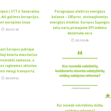
eipėsi į STT ir Generalinę
Paragvajaus elektros energijos
 dėl galimos korupcijos,
balanse – 100 proc. atsinaujinantys
ant europines lėšas
energijos ištekliai. Europos Sąjungos
šalių narių pirmajame EPI indekso
2014-11-18
dešimtuke nėra
2013-02-08
ant Europos judriajai
lieji kviečia miestiečius
automobilį namuose, o
bės raginamos aktyviau
nti viešąjį transportą
2014-09-16
Kur nuvedė valstybinių miškų
valdymo reforma?