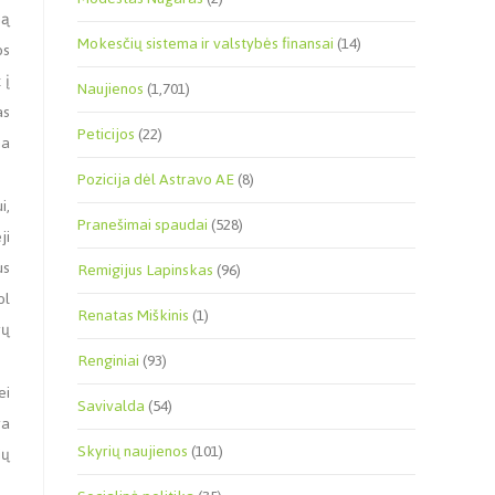
mą
Mokesčių sistema ir valstybės finansai
(14)
os
 į
Naujienos
(1,701)
as
Peticijos
(22)
na
Pozicija dėl Astravo AE
(8)
i,
Pranešimai spaudai
(528)
ji
us
Remigijus Lapinskas
(96)
ol
Renatas Miškinis
(1)
rų
Renginiai
(93)
ei
Savivalda
(54)
ra
Skyrių naujienos
(101)
ių