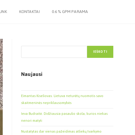
JUNK
KONTAKTAI
0.6 % GPM PARAMA
Paieška
IEŠKOTI
Naujausi
Eimantas Kiseliovas. Lietuva neturėtų nuomotis savo
skaitmeninės nepriklausomybės
Ieva Budraitė. Didžiausia pasaulio skola, kurios niekas
nenori matyti
Nustatytas dar vienas pažeidimas atliekų tvarkymo