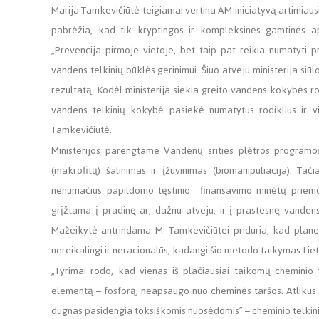
Marija Tamkevičiūtė teigiamai vertina AM iniciatyvą artimiaus
pabrėžia, kad tik kryptingos ir kompleksinės gamtinės apl
„Prevencija pirmoje vietoje, bet taip pat reikia numatyti p
vandens telkinių būklės gerinimui. Šiuo atveju ministerija siūl
rezultatą. Kodėl ministerija siekia greito vandens kokybės r
vandens telkinių kokybė pasiekė numatytus rodiklius ir v
Tamkevičiūtė.
Ministerijos parengtame Vandenų srities plėtros program
(makrofitų) šalinimas ir įžuvinimas (biomanipuliacija). Tač
nenumačius papildomo tęstinio finansavimo minėtų priemon
grįžtama į pradinę ar, dažnu atveju, ir į prastesnę vandens
Mažeikytė antrindama M. Tamkevičiūtei priduria, kad plane n
nereikalingi ir neracionalūs, kadangi šio metodo taikymas Lie
„Tyrimai rodo, kad vienas iš plačiausiai taikomų cheminio 
elementą – fosforą, neapsaugo nuo cheminės taršos. Atlikus c
dugnas pasidengia toksiškomis nuosėdomis” – cheminio telki