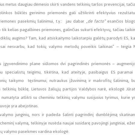
ius metus daugiau dėmesio skirti vandens telkinių taršos prevencijai, tači
inkos būklės gerinimo priemonės gali užtikrinti efektyvius rezultatu
riemones pasekmių šalinimui, t.y.: jau dabar „
de facto“
esančios blog
o tik kelias pagalbines priemones, galinčias sukurti efektyvų, tačiau laiki
odiklių augimo? Tam, kad atsiskaitymo laikotarpiu galėtų parodyti ES, k
isai nesvarbu, kad tokių valymo metodų poveikis laikinas” – teigia 
os įgyvendinimo plane siūlomos dvi pagrindinės priemonės – augmenij
iau specialistų teigimu, tikėtina, kad ateityje, pasibaigus ES paramai 
ių taikymo tęstinumui, nutraukus įžuvinimą ir makrofitų šalinimą, b
 telkinių būklę. Lietuvos žaliųjų partijos Valdybos narė, ekologė Jūra
umatyta atlikti su cheminiu telkinių valymu susijusius tyrimus, kurie y
tuvoje yra abejotinas.
valymo junginių, nors ir padeda šalinti pagrindinį dumblėjimą skatinan
heminį valymą, telkinyje nusėda naujai susidarę pavojingi junginiai, eže
nių valymo pasekmes vardina ekologė.