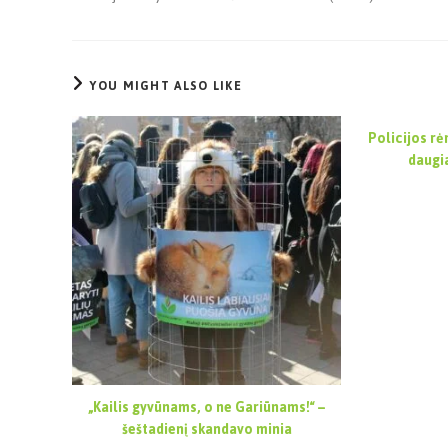
YOU MIGHT ALSO LIKE
Policijos r
daugi
„Kailis gyvūnams, o ne Gariūnams!“ –
šeštadienį skandavo minia