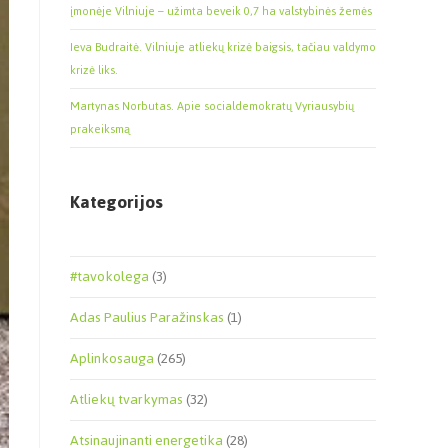
įmonėje Vilniuje – užimta beveik 0,7 ha valstybinės žemės
Ieva Budraitė. Vilniuje atliekų krizė baigsis, tačiau valdymo
krizė liks.
Martynas Norbutas. Apie socialdemokratų Vyriausybių
prakeiksmą
Kategorijos
#tavokolega
(3)
Adas Paulius Paražinskas
(1)
Aplinkosauga
(265)
Atliekų tvarkymas
(32)
Atsinaujinanti energetika
(28)