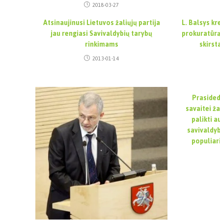
2018-03-27
Atsinaujinusi Lietuvos žaliųjų partija
L. Balsys kr
jau rengiasi Savivaldybių tarybų
prokuratūrą
rinkimams
skirst
2013-01-14
Prasided
savaitei ža
palikti 
savivaldy
populiari