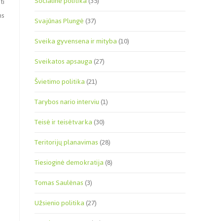
Socialinė politika
(35)
ti
ns
Svajūnas Plungė
(37)
Sveika gyvensena ir mityba
(10)
Sveikatos apsauga
(27)
Švietimo politika
(21)
Tarybos nario interviu
(1)
Teisė ir teisėtvarka
(30)
Teritorijų planavimas
(28)
Tiesioginė demokratija
(8)
Tomas Saulėnas
(3)
Užsienio politika
(27)