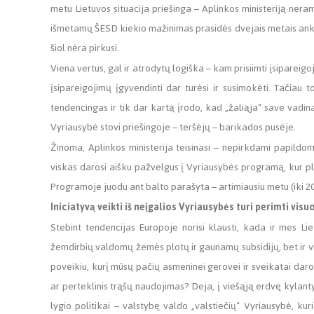
metu Lietuvos situacija priešinga – Aplinkos ministeriją neram
išmetamų ŠESD kiekio mažinimas prasidės dvejais metais anksči
šiol nėra pirkusi.
Viena vertus, gal ir atrodytų logiška – kam prisiimti įsipareigo
įsipareigojimų įgyvendinti dar turėsi ir susimokėti. Tačiau 
tendencingas ir tik dar kartą įrodo, kad „žaliąja“ save vadina
Vyriausybė stovi priešingoje – teršėjų – barikados pusėje.
Žinoma, Aplinkos ministerija teisinasi – nepirkdami papildo
viskas darosi aišku pažvelgus į Vyriausybės programą, kur p
Programoje juodu ant balto parašyta – artimiausiu metu (iki 202
Iniciatyvą veikti iš neįgalios Vyriausybės turi perimti vis
Stebint tendencijas Europoje norisi klausti, kada ir mes L
žemdirbių valdomų žemės plotų ir gaunamų subsidijų, bet ir v
poveikiu, kurį mūsų pačių asmeninei gerovei ir sveikatai da
ar perteklinis trąšų naudojimas? Deja, į viešąją erdvę kylan
lygio politikai – valstybę valdo „valstiečių“ Vyriausybė, kur