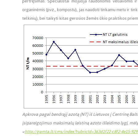
pertręšimas. Specialistai mojuoja raudonomis vėliavomis ir
organinėmis (pvz., kompostu), jas naudoti tinkamu metu ir tink
telkinių), bei taikyti kitas gerosios žemės ūkio praktikos prie
Apkrova pagal bendrąjį azotą (NT) iš Lietuvos į Centrinę Balt
įsipareigojimus maksimalų leistiną azoto išleidimo lygį, mėl
<
http://gamta.lt/cms/index?rubricId=363d1f22-c8f2-4e15-92