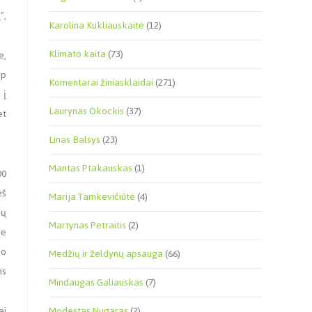
”,
Karolina Kukliauskaitė
(12)
Klimato kaita
(73)
e,
ip
Komentarai žiniasklaidai
(271)
 į
Laurynas Okockis
(37)
et
Linas Balsys
(23)
Mantas Ptakauskas
(1)
00
eš
Marija Tamkevičiūtė
(4)
kų
Martynas Petraitis
(2)
ie
io
Medžių ir želdynų apsauga
(66)
ms
Mindaugas Galiauskas
(7)
ai
Modestas Nugaras
(2)