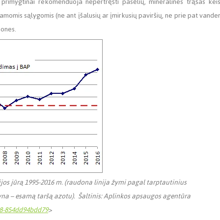
 primygtinai rekomenduoja nepertręšti pasėlių, mineralines trąšas keis
amomis sąlygomis (ne ant įšalusių ar įmirkusių paviršių, ne prie pat vande
mones.
ijos jūrą 1995-2016 m. (raudona linija žymi pagal tarptautinius
yna – esamą taršą azotu). Šaltinis: Aplinkos apsaugos agentūra
98-854dd94bdd79
>