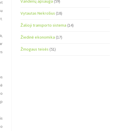
Vandenų apsauga
(59)
et
su
Vytautas Nekrošius
(18)
t.
Žalioji transporto sistema
(14)
a,
Žiedinė ekonomika
(17)
ar
Žmogaus teisės
(51)
ės
os
tė
vo
rp
is
uo