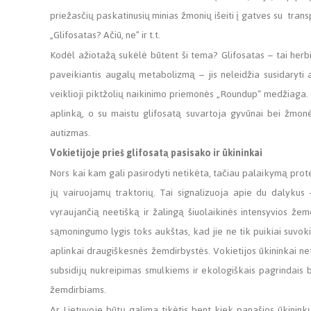
priežasčių paskatinusių minias žmonių išeiti į gatves su trans
„Glifosatas? Ačiū, ne” ir t.t.
Kodėl ažiotažą sukėlė būtent ši tema? Glifosatas – tai her
paveikiantis augalų metabolizmą – jis neleidžia susidaryti 
veiklioji piktžolių naikinimo priemonės „Roundup“ medžiaga. Įr
aplinką, o su maistu glifosatą suvartoja gyvūnai bei žmonės
autizmas.
Vokietijoje prieš glifosatą pasisako ir ūkininkai
Nors kai kam gali pasirodyti netikėta, tačiau palaikymą prote
jų vairuojamų traktorių. Tai signalizuoja apie du dalykus 
vyraujančią neetišką ir žalingą šiuolaikinės intensyvios žemd
sąmoningumo lygis toks aukštas, kad jie ne tik puikiai suvoki
aplinkai draugiškesnės žemdirbystės. Vokietijos ūkininkai ne
subsidijų nukreipimas smulkiems ir ekologiškais pagrindais 
žemdirbiams.
Ar Lietuvoje būtų galima tikėtis bent kiek panašios ūkinink