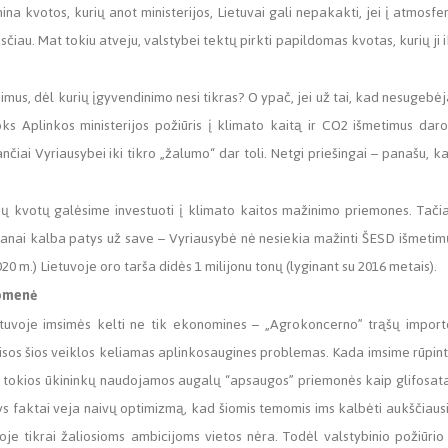
ina kvotos, kurių anot ministerijos, Lietuvai gali nepakakti, jei į atmosfe
au. Mat tokiu atveju, valstybei tektų pirkti papildomas kvotas, kurių ji i
jimus, dėl kurių įgyvendinimo nesi tikras? O ypač, jei už tai, kad nesugebėj
toks Aplinkos ministerijos požiūris į klimato kaitą ir CO2 išmetimus daro
nčiai Vyriausybei iki tikro „žalumo“ dar toli. Netgi priešingai – panašu, k
mų kvotų galėsime investuoti į klimato kaitos mažinimo priemones. Tači
lanai kalba patys už save – Vyriausybė nė nesiekia mažinti ŠESD išmetim
0 m.) Lietuvoje oro tarša didės 1 milijonu tonų (lyginant su 2016 metais).
uomenė
ietuvoje imsimės kelti ne tik ekonomines – „Agrokoncerno” trąšų import
isos šios veiklos keliamas aplinkosaugines problemas. Kada imsime rūpint
ro tokios ūkininkų naudojamos augalų “apsaugos” priemonės kaip glifosat
tys faktai veja naivų optimizmą, kad šiomis temomis ims kalbėti aukščiaus
ioje tikrai žaliosioms ambicijoms vietos nėra. Todėl valstybinio požiūrio 