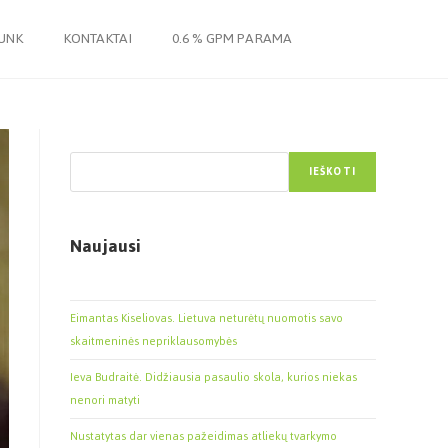
JUNK
KONTAKTAI
0.6 % GPM PARAMA
Paieška
IEŠKOTI
Naujausi
Eimantas Kiseliovas. Lietuva neturėtų nuomotis savo
skaitmeninės nepriklausomybės
Ieva Budraitė. Didžiausia pasaulio skola, kurios niekas
nenori matyti
Nustatytas dar vienas pažeidimas atliekų tvarkymo