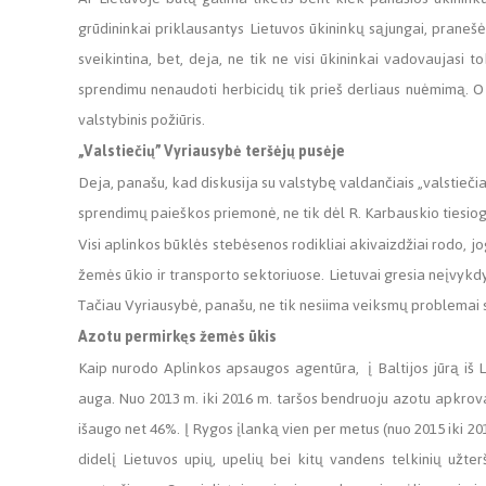
grūdininkai priklausantys Lietuvos ūkininkų sąjungai, pranešė
sveikintina, bet, deja, ne tik ne visi ūkininkai vadovaujasi t
sprendimu nenaudoti herbicidų tik prieš derliaus nuėmimą. O v
valstybinis požiūris.
„Valstiečių” Vyriausybė teršėjų pusėje
Deja, panašu, kad diskusija su valstybę valdančiais „valstieči
sprendimų paieškos priemonė, ne tik dėl R. Karbauskio tiesiog
Visi aplinkos būklės stebėsenos rodikliai akivaizdžiai rodo, jo
žemės ūkio ir transporto sektoriuose. Lietuvai gresia neįvykd
Tačiau Vyriausybė, panašu, ne tik nesiima veiksmų problemai sp
Azotu permirkęs žemės ūkis
Kaip nurodo Aplinkos apsaugos agentūra, į Baltijos jūrą iš L
auga. Nuo 2013 m. iki 2016 m. taršos bendruoju azotu apkrova 
išaugo net 46%. Į Rygos įlanką vien per metus (nuo 2015 iki 2016
didelį Lietuvos upių, upelių bei kitų vandens telkinių užte