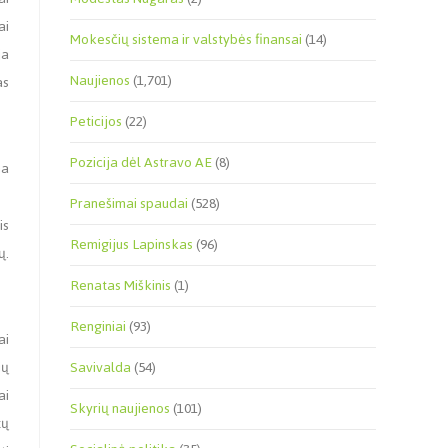
ai
Mokesčių sistema ir valstybės finansai
(14)
ja
Naujienos
(1,701)
as
Peticijos
(22)
Pozicija dėl Astravo AE
(8)
ma
Pranešimai spaudai
(528)
is
Remigijus Lapinskas
(96)
ų.
Renatas Miškinis
(1)
Renginiai
(93)
ai
ių
Savivalda
(54)
ai
Skyrių naujienos
(101)
tų