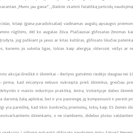
parantais „Mums jau gana!”, „Baikite skatinti fatališką peticidų naudojimą
bicidas, kitaip (gana paradoksaliai) vadinamas augalų apsaugos priemon
amino rūgštims, dėl ko augalas žūva. Plačiausiai glifosatas žinomas ka
odyta, jog puškiant ja javus ar kitas kultūras, glifosato likučiai patenka
, kuriems jis sukelia ligas, tokias kaip alergija, sklerozė, vėžys ar n
sto akcijai išreiškė ir ūkininkai – Berlyno gatvėmis riedėjo daugiau nei 1
– pirma, kad iniciatyva nebuvo nukreipta prieš ūkininkus, greičiau pri
irbystės ir maisto industrijos praktiką. Antra, Vokietijoje dalies ūkinin
a daromą žalą aplinkai, bet ir yra pasirengę ją kompensuoti ir pereiti pr
tgi yra pareiškę, kad tikisi konkrečių priemonių, tokių kaip ES žemės ūk
besitvarkantiems ūkininkams, o ne stambiems, didelius plotus valdantie
ų reakcijos į siūlymą nutraukti glifosato naudojimą mūsų šalyje? Neseni