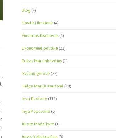
Blog
(4)
Dovilė Lileikienė
(4)
Eimantas Kiseliovas
(1)
Ekonominė politika
(32)
Erikas Marcinkevičius
(1)
Gyvūnų gerovė
(77)
 į
lį
Helga Marija Kauzonė
(14)
Ieva Budraitė
(111)
ių
ia
Inga Popovaitė
(5)
jo
Jūratė Mažeikytė
(1)
io
na
Jurgis Valiukevičius
(3)