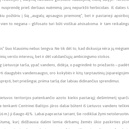
 nusprendę prieš derliaus nuėmimą javų nepurkšti herbicidais. Iš dalies t
okiu požiūriu į šią „augalų apsaugos priemonę”, bet ir pastarieji apsiribo
ien to negana – glifosato turi būti visiškai atsisakoma. Ir tam reikaling
ais” šiuo klausimu nebus lengva. Ne tik dėl to, kad diskusija nėra jų mėgia
inių verslo interesų, bet ir dėl valdančiųjų ambicingumo stokos.
g Lietuvoje tarša, ypač vandens, didėja, o pagrindinė to priežastis – padėt
yti daugybės vandensaugos, oro kokybės ir kitų tarptautinių įsipareigojim
ręsti, bet priešingai, priima taršą dar labiau didinančius sprendimus.
ietuvos teritorijos patenkančio azoto kiekis pastarąjį dešimtmetį sparči
tenkanti Centrinei Baltijos jūros daliai būtent iš Lietuvos vandens telkin
 m.) ji išaugo 41%. Labai paprastai tariant, šie rodikliai žymi netoleruotin
rštumą, kurį didžiausia dalimi lemia dirbamų žemės ūkio paskirties plo