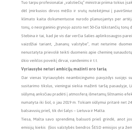
Tuo tarpu profesionalai „valstiečių” ministrai priima tokius į
dėl įmirkusios dirvos mėšlo ir srutų nutekėjimui į paviršin
klimato kaita dokumentuose nurodo planuojantys per artėjan
tonų, o neorganinio grynojo azoto net 50-čia tūkstančių tonų 
Stebina ir tai, kad jie vis dar verčia šalies aplinkosaugos parei
vaizdžiai tariant, „bananų valstybe”, mat neturime duome
nenustatyta prievolė teikti duomenis apie cheminę sunaudotų t
ūkio veiklos poveikį dirvai, vandenims ir t.t.
Vyriausybė neturi ambicijų mažinti oro taršą
Dar vienas Vyriausybės neambicingumo pavyzdys susijęs su 
susitarimo tikslus, vieningai siekia mažinti taršą pasaulyje,
siūlymą anksčiau pradėti į atmosferą išmetamų šiltnamio efek
numatyta iki šiol, o jau 2019 m. Tokiam siūlymui pritarė net 
balsavusių prieš, tik dvi šalys – Lietuva ir Malta.
Tiesa, Malta savo sprendimą balsuoti prieš grindė, anot jos
emisijų kiekis (šios valstybės bendros ŠESD emisijos yra žem