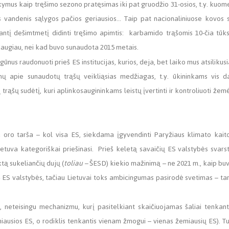
sakymus kaip tręšimo sezono pratęsimas iki pat gruodžio 31-osios, t.y. kuom
ius vandenis sąlygos pačios geriausios… Taip pat nacionaliniuose kovos 
tį dešimtmetį didinti tręšimo apimtis: karbamido trąšomis 10-čia tūks
daugiau, nei kad buvo sunaudota 2015 metais.
gūnus raudonuoti prieš ES institucijas, kurios, deja, bet laiko mus atsilikusi
nų apie sunaudotų trąšų veikliąsias medžiagas, t.y. ūkininkams vis d
rąšų sudėtį, kuri aplinkosaugininkams leistų įvertinti ir kontroliuoti žem
oro tarša – kol visa ES, siekdama įgyvendinti Paryžiaus klimato kait
 Lietuva kategoriškai priešinasi. Prieš keletą savaičių ES valstybės svars
tą sukeliančių dujų (
toliau –
ŠESD) kiekio mažinimą – ne 2021 m., kaip bu
24 ES valstybės, tačiau Lietuvai toks ambicingumas pasirodė svetimas – ta
, neteisingu mechanizmu, kurį pasitelkiant skaičiuojamas šaliai tenkant
iausios ES, o rodiklis tenkantis vienam žmogui – vienas žemiausių ES). T