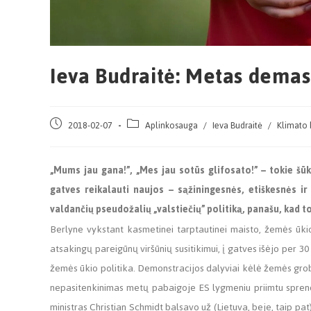
Ieva Budraitė: Metas demas
2018-02-07
Aplinkosauga
/
Ieva Budraitė
/
Klimato 
„Mums jau gana!”, „Mes jau sotūs glifosato!” – tokie šūk
gatves reikalauti naujos – sąžiningesnės, etiškesnės ir
valdančių pseudožalių „valstiečių” politiką, panašu, kad to
Berlyne vykstant kasmetinei tarptautinei maisto, žemės ūkio
atsakingų pareigūnų viršūnių susitikimui, į gatves išėjo per
žemės ūkio politika. Demonstracijos dalyviai kėlė žemės grob
nepasitenkinimas metų pabaigoje ES lygmeniu priimtu sprend
ministras Christian Schmidt balsavo už (Lietuva, beje, taip pat)