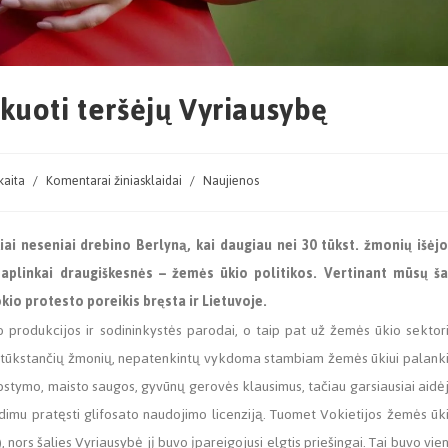
kuoti teršėjų Vyriausybę
kaita
/
Komentarai žiniasklaidai
/
Naujienos
iai neseniai drebino Berlyną, kai daugiau nei 30 tūkst. žmonių išėjo
 aplinkai draugiškesnės – žemės ūkio politikos. Vertinant mūsų ša
kio protesto poreikis bręsta ir Lietuvoje.
 produkcijos ir sodininkystės parodai, o taip pat už žemės ūkio sektor
 30 tūkstančių žmonių, nepatenkintų vykdoma stambiam žemės ūkiui palank
stymo, maisto saugos, gyvūnų gerovės klausimus, tačiau garsiausiai aidė
imu pratęsti glifosato naudojimo licenziją. Tuomet Vokietijos žemės ūk
, nors šalies Vyriausybė jį buvo įpareigojusi elgtis priešingai. Tai buvo vie