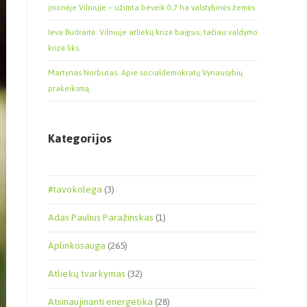
įmonėje Vilniuje – užimta beveik 0,7 ha valstybinės žemės
Ieva Budraitė. Vilniuje atliekų krizė baigsis, tačiau valdymo
krizė liks.
Martynas Norbutas. Apie socialdemokratų Vyriausybių
prakeiksmą
Kategorijos
#tavokolega
(3)
Adas Paulius Paražinskas
(1)
Aplinkosauga
(265)
Atliekų tvarkymas
(32)
Atsinaujinanti energetika
(28)